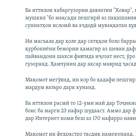
Ба иттилои хабаргузории давлатии "Ховар",
мушкил "бо мақсади пешгирӣ аз паҳншавии 
суннатҳои исломӣ ва аҷдодӣ муваққатан худ
Ин масъала дар ҳоле дар сатҳҳои боло барр
қурбониёни бемории ҳамагир аз шеваи дафни
пайвандони шахси фавтида иҷозат нест, ӯро
гузоранд. Ҳамчунин дар аксар маврид ҷаса
Мақомот мегӯянд, ин кор бо ҳадафи пешгирӣ
мардум вазъро дарк кунанд.
Ба иттилои расмӣ то 12-уми май дар Тоҷикис
боис ба марги 23 нафар шудааст. Аммо дар
дар Интернет номи беш аз 170 нафарро нав
Мақомот ин феҳрастро тасдиқ намекунанд.