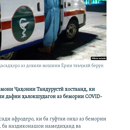
ҷасадҳоро аз дохили мошини Ёрии таъҷилӣ берун
мони Ҷаҳонии Тандурустӣ хостаанд, ки
нии дафни ҳалокшудагон аз бемории COVID-
сади афродеро, ки ба гуфтаи онҳо аз бемории
, ба наздиконашон намедиҳанд ва