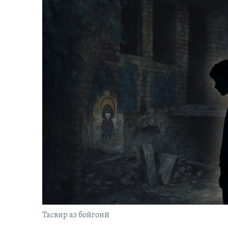
Тасвир аз бойгонӣ