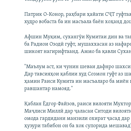
Патрик О-Конор, раҳбари ҳайати СҶТ гуфтаа
худро вобаста ба ин масъала баён хоҳанд до
Афшин Муқим, сухангӯи Кумитаи дин ва та
ба Радиои Озодӣ гуфт, мушаххасан аз нафа
шикоят нагирифтаанд. Аммо ба қавли Сухан
"Маълум аст, ки чунин шеваи дафнро шахси 
Дар тавсияҳои қаблии худ Созмон гуфт аз ш
ҳамин Раиси Кумита ин масъаларо ба миён 
равшантар намояд."
Қаблан Ёдгор Файзов, раиси вилояти Мухто
Маҷлиси Миллӣ дар ҷаласаи Ситоди вилоятии 
омода гардидани манзили охират ҷасад дар 
ҳузури табибон он ба хок супорида мешавад