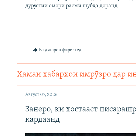
дурустии омори расмӣ шубҳа доранд.
Ба дигарон фиристед
Ҳамаи хабарҳои имрӯзро дар и
Август 07, 2026
Занеро, ки хостааст писараш
кардаанд