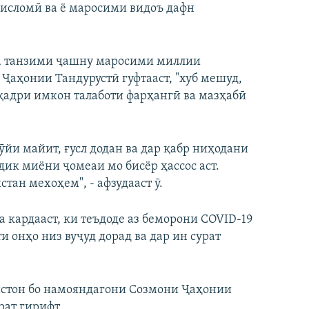
 исломӣ ва ё маросими видоъ дафн
ва танзими ҷашну маросими миллии
 Ҷаҳонии Тандурустӣ гуфтааст, "хуб мешуд,
 қадри имкон талаботи фарҳангӣ ва мазҳабӣ
ӯйи майит, ғусл додан ва дар қабр ниҳодани
дик миёни ҷомеаи мо бисёр ҳассос аст.
тан мехоҳем", - афзудааст ӯ.
а кардааст, ки теъдоде аз беморони COVID-19
и онҳо низ вуҷуд дорад ва дар ин сурат
стон бо намояндагони Созмони Ҷаҳонии
рат гирифт.