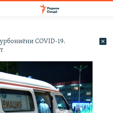
қурбониёни COVID-19.
т