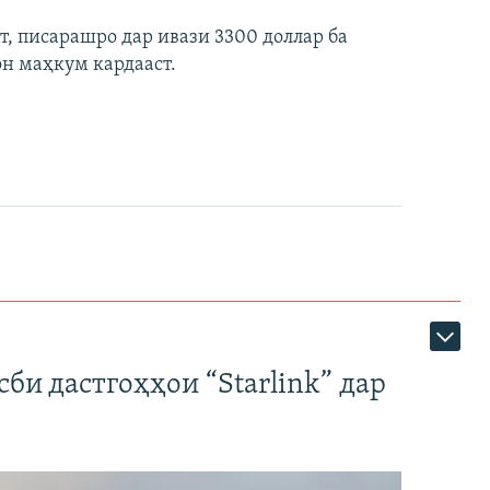
ст, писарашро дар ивази 3300 доллар ба
он маҳкум кардааст.
би дастгоҳҳои “Starlink” дар