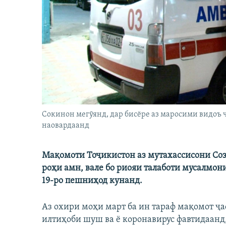
ГУЗОРИШҲОИ РАДИОӢ
Сокинон мегӯянд, дар бисёре аз маросими видоъ 
наовардаанд
Мақомоти Тоҷикистон аз мутахассисони Соз
роҳи амн, вале бо риояи талаботи мусалмо
19-ро пешниҳод кунанд.
Аз охири моҳи март ба ин тараф мақомот ҷа
илтиҳоби шуш ва ё коронавирус фавтидаанд