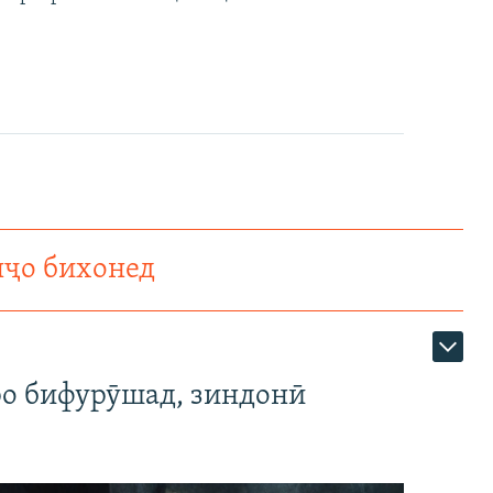
нҷо бихонед
ро бифурӯшад, зиндонӣ