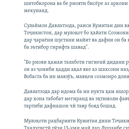
шитобкорона ва бе риояти бисёре аз аркони
мекунанд.
Сулаймон Давлатзода, раиси Кумитаи дин 
Тоҷикистон, дар мулоқот бо ҳайати Созмони
дар ҷараёни шустани майит ва дафни он ба
ба эътибор гирифта шавад".
"Бо риояи ҳамаи талаботи гигиенӣ дидани р
он аз ҷониби ҳадди ақал яке аз шахсони наз
Вобаста ба ин мавзӯъ, мавқеи созмонро донис
Давлатзода дар идома ба ин нукта ҳам ишор
дар хона табобат мегиранд ва эҳтимоли фавт
тартиби дафнашон чӣ тавр бояд бошад.
Мулоқоти раҳбарияти Кумитаи дини Тоҷики
Тандурустӣ рӯзи 13-уми май дар Душанбе су