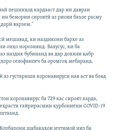
 вай пешниҳод кардааст дар ин давраи
ин бемории сироятӣ аз риояи баъзе расму
дорӣ варзем."
асӣ мешавад, ки наздикони бархе аз
 онҳо норозиянд. Бахусус, ки ба
 аз наздик бубинанд ва дар дохили қабр
дҳоро селофанпеч ба оромгоҳ мебаранд.
 аз густариши коронавируси нав аст ва бояд
тон коронавирус ба 729 кас сироят карда,
 феҳрасти ғайрирасмии қурбониёни COVID-19
иштаанд.
 Корбарони шабакаҳои иҷтимоӣ низ ба