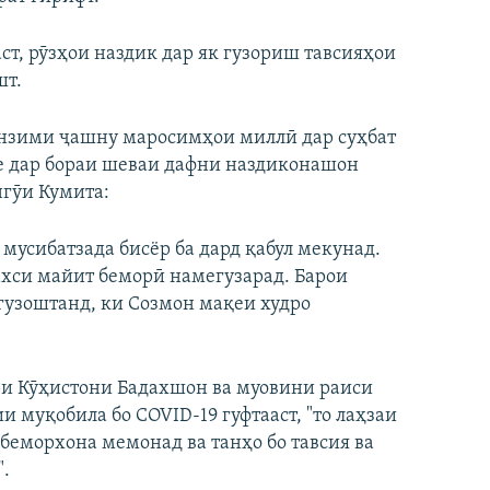
ст, рӯзҳои наздик дар як гузориш тавсияҳои
шт.
нзими ҷашну маросимҳои миллӣ дар суҳбат
ре дар бораи шеваи дафни наздиконашон
гӯи Кумита:
мусибатзада бисёр ба дард қабул мекунад.
ахси майит беморӣ намегузарад. Барои
гузоштанд, ки Созмон мақеи худро
ри Кӯҳистони Бадахшон ва муовини раиси
муқобила бо COVID-19 гуфтааст, ​"то лаҳзаи
беморхона мемонад ва танҳо бо тавсия ва
".