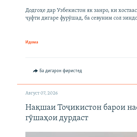
Додгоҳе дар Узбекистон як занро, ки хостаа
ҷуфти дигаре фурӯшад, ба севуним сол зинд
Идома
Ба дигарон фиристед
Август 07, 2026
Нақшаи Тоҷикистон барои нас
гӯшаҳои дурдаст