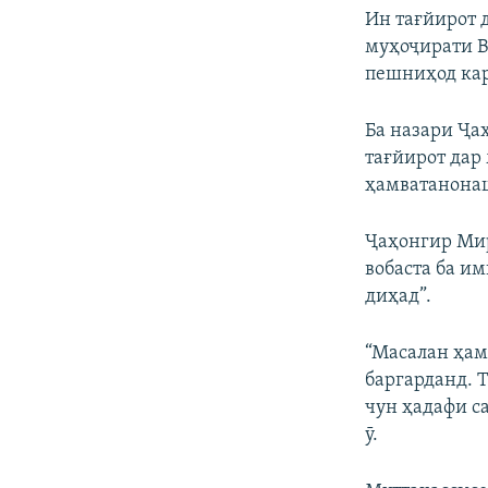
Ин тағйирот 
муҳоҷирати В
пешниҳод кар
Ба назари Ҷа
тағйирот дар 
ҳамватанонаш
Ҷаҳонгир Мир
вобаста ба и
диҳад”.
“Масалан ҳам
баргарданд. 
чун ҳадафи с
ӯ.