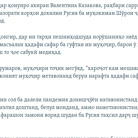
дар қонунро ахиран Валентина Казакова, раҳбари сар
азорати корҳои дохилии Русия ба муҳокимаи Шӯрои 
д.
ҳонгир, дар ин тарҳи пешниҳодшуда норӯшаниҳо зиёд 
масъалаи ҳадафи сафар ба гуфтаи ин муҳоҷир, барои ӯ 
 то ҷое сабукӣ медиҳад.
умаров, муҳоҷири тоҷик мегӯяд, “хароҷот кам мешава
мконият муҳоҷир метавонанд берун нарафта ҳадафи са
ин сол ба далели пандемия донишҷӯён натавонистанд 
Таътил доштанд, бепул монданд, аммо наметавонистан
афарашон замони ворид шудан ба Русия таҳсил дарҷ шуд