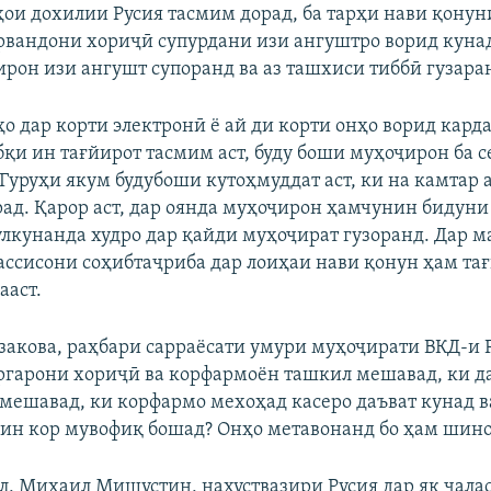
ҳои дохилии Русия тасмим дорад, ба тарҳи нави қону
вандони хориҷӣ супурдани изи ангуштро ворид кунад
ирон изи ангушт супоранд ва аз ташхиси тиббӣ гузара
о дар корти электронӣ ё ай ди корти онҳо ворид кард
қи ин тағйирот тасмим аст, буду боши муҳоҷирон ба се
Гуруҳи якум будубоши кутоҳмуддат аст, ки на камтар а
рад. Қарор аст, дар оянда муҳоҷирон ҳамчунин бидун
лкунанда худро дар қайди муҳоҷират гузоранд. Дар м
ассисони соҳибтаҷриба дар лоиҳаи нави қонун ҳам та
ааст.
закова, раҳбари сарраёсати умури муҳоҷирати ВКД-и Р
ргарони хориҷӣ ва корфармоён ташкил мешавад, ки д
мешавад, ки корфармо мехоҳад касеро даъват кунад в
 ин кор мувофиқ бошад? Онҳо метавонанд бо ҳам шино
л, Михаил Мишустин, нахуствазири Русия дар як ҷала