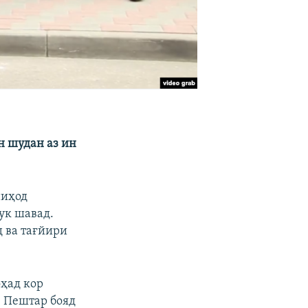
н шудан аз ин
ниҳод
ук шавад.
д ва тағйири
оҳад кор
. Пештар бояд