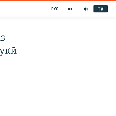
TV
РУС
аз
букӣ