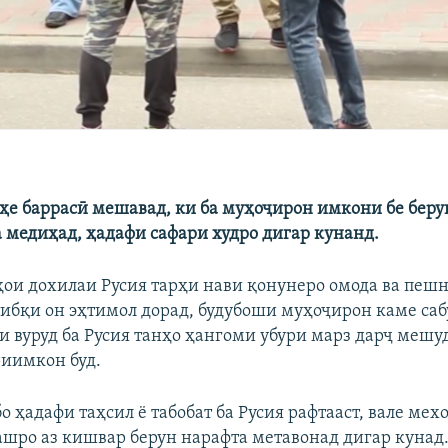
рҳе баррасӣ мешавад, ки ба муҳоҷирон имкони бе беру
 медиҳад, ҳадафи сафари худро дигар кунанд.
ҳои дохилаи Русия тарҳи нави қонунеро омода ва пеш
 тибқи он эҳтимол дорад, будубоши муҳоҷирон каме саб
и вуруд ба Русия танҳо ҳангоми убури марз дарҷ мешу
риимкон буд.
о ҳадафи таҳсил ё табобат ба Русия рафтааст, вале мех
ашро аз кишвар берун нарафта метавонад дигар кунад