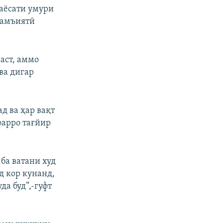
раёсати умури
ҷамъиятӣ
аст, аммо
ва дигар
д ва ҳар вақт
фарро тағйир
ба ватани худ
д кор кунанд,
а буд”,-гуфт