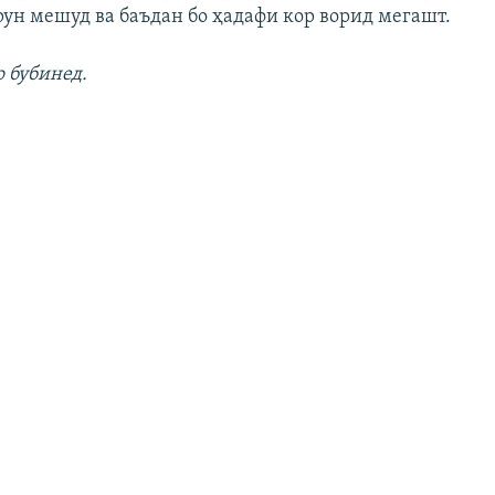
рун мешуд ва баъдан бо ҳадафи кор ворид мегашт.
о бубинед.