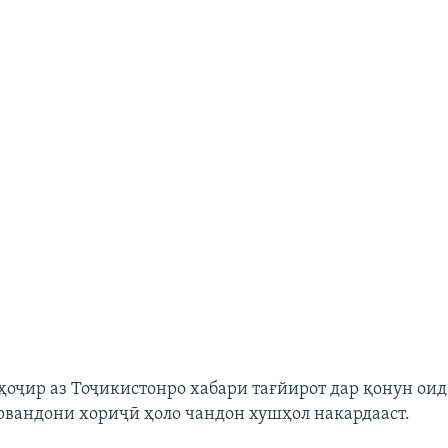
ҳоҷир аз Тоҷикистонро хабари тағйирот дар қонун ои
вандони хориҷӣ ҳоло чандон хушҳол накардааст.