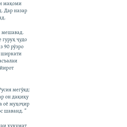
ни мақоми
. Дар назар
нд.
а мешавад.
 гуруҳ ҷудо
з 90 рӯзро
и ширкати
асъалаи
ғйирот
усия мегӯяд:
ар он дақиқу
а оё муҳоҷир
с шаванд. ”
саи ҳукумат