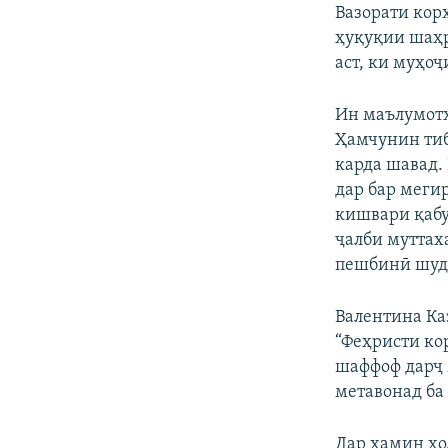
Вазорати кор
ҳуқуқии шаҳр
аст, ки муҳоҷ
Ин маълумотҳ
Ҳамчунин тиб
карда шавад. 
дар бар меги
кишвари қабу
ҷалби муттах
пешбинӣ шуд
Валентина Ка
“Феҳристи ко
шаффоф дарҷ 
метавонад ба
Дар ҳамин ҳо