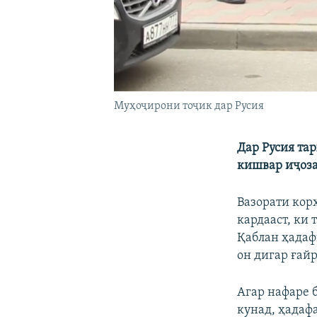
Муҳоҷирони тоҷик дар Русия
Дар Русия та
кишвар иҷоза
Вазорати кор
кардааст, ки
Қаблан ҳадаф
он дигар ғай
Агар нафаре б
кунад, ҳадаф