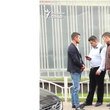
ГУЗОРИШҲОИ РАДИОӢ