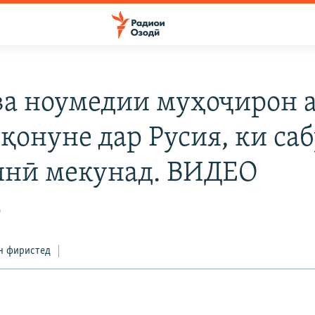
ва ноумедии муҳоҷирон 
 қонуне дар Русия, ки са
нӣ мекунад. ВИДЕО
0
н фиристед