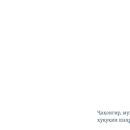
Ҷаҳонгир, му
ҳуқуқии шаҳр