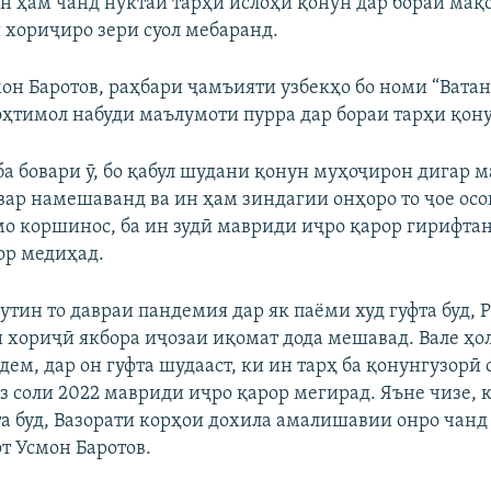
н ҳам чанд нуктаи тарҳи ислоҳи қонун дар бораи ма
хориҷиро зери суол мебаранд.
мон Баротов, раҳбари ҷамъияти узбекҳо бо номи “Ватан
ҳтимол набуди маълумоти пурра дар бораи тарҳи қонун
а бовари ӯ, бо қабул шудани қонун муҳоҷирон дигар м
ар намешаванд ва ин ҳам зиндагии онҳоро то ҷое осо
о коршинос, ба ин зудӣ мавриди иҷро қарор гирифта
ор медиҳад.
тин то давраи пандемия дар як паёми худ гуфта буд, 
 хориҷӣ якбора иҷозаи иқомат дода мешавад. Вале ҳол
ем, дар он гуфта шудааст, ки ин тарҳ ба қонунгузорӣ 
аз соли 2022 мавриди иҷро қарор мегирад. Яъне чизе,
та буд, Вазорати корҳои дохила амалишавии онро чанд 
т Усмон Баротов.