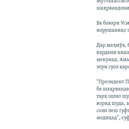
Муттахассисо
шаҳрвандони 
Ба бовари Ус
норушаниҳо э
Дар маҷмӯъ, б
кардани кишв
мекунад. Амм
зери суол қар
“Президент Пу
ба шаҳрванди
тарҳ ошно шуд
ворид шуда, 
соли пеш гуф
медиҳад”,-гуф