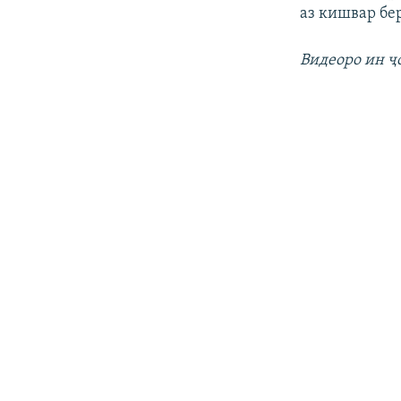
аз кишвар бе
Видеоро ин ҷ