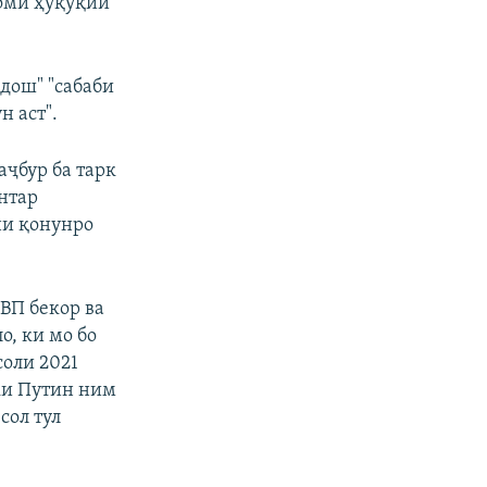
қоми ҳуқуқии
дош" "сабаби
 аст".
аҷбур ба тарк
нтар
ни қонунро
РВП бекор ва
о, ки мо бо
соли 2021
 ки Путин ним
сол тул