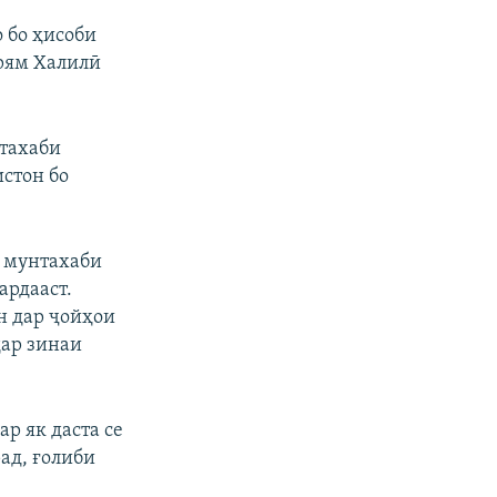
 бо ҳисоби
арям Халилӣ
нтахаби
стон бо
и мунтахаби
ардааст.
н дар ҷойҳои
дар зинаи
ар як даста се
ад, ғолиби