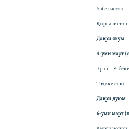
Узбекистон
Қирғизистон
Даври якум
4-уми март (
Эрон – Узбеки
Тоҷикистон – 
Даври дуюм
6-уми март (
Қирғизистон -