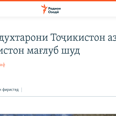
духтарони Тоҷикистон а
истон мағлуб шуд
тиф
н фиристед