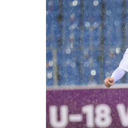
ГУЗОРИШҲОИ РАДИОӢ