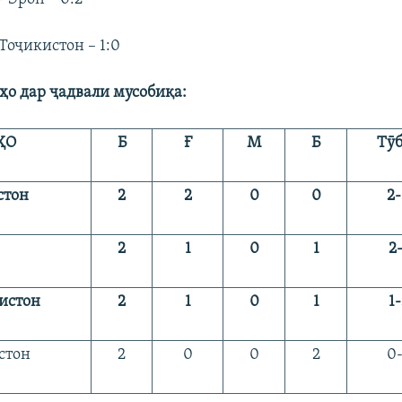
Тоҷикистон – 1:0
ҳо дар ҷадвали мусобиқа:
Ҳ
О
Б
Ғ
М
Б
Т
ӯ
стон
2
2
0
0
2
-
2
1
0
1
2-
истон
2
1
0
1
1
-
стон
2
0
0
2
0