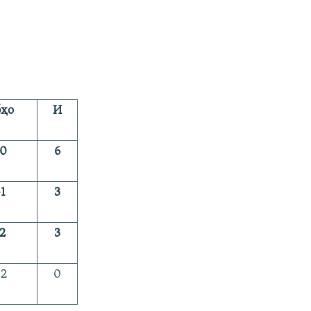
б
ҳ
о
И
0
6
1
3
2
3
-2
0