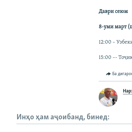
Даври сеюм
8-уми март (
12:00 – Узбек
15:00 –- Тоҷи
Ба дигаро
Нар
Инҳо ҳам аҷоибанд, бинед: