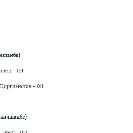
сешанбе)
стон – 0:1
Қирғизистон – 0:1
панҷшанбе)
 Эрон – 0:2