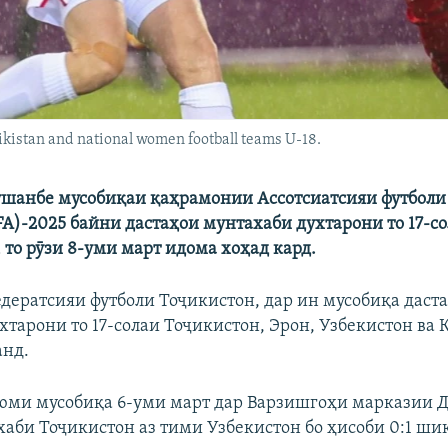
ikistan and national women football teams U-18.
шанбе мусобиқаи қаҳрамонии Ассотсиатсияи футболи
A)-2025 байни дастаҳои мунтахаби духтарони то 17-со
, то рӯзи 8-уми март идома хоҳад кард.
едератсияи футболи Тоҷикистон, дар ин мусобиқа даст
хтарони то 17-солаи Тоҷикистон, Эрон, Узбекистон ва
анд.
юми мусобиқа 6-уми март дар Варзишгоҳи марказии 
хаби Тоҷикистон аз тими Узбекистон бо ҳисоби 0:1 шик