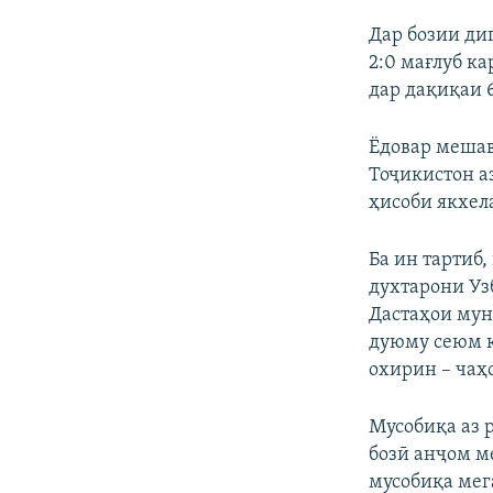
Дар бозии ди
2:0 мағлуб к
дар дақиқаи 
Ёдовар мешав
Тоҷикистон а
ҳисоби якхела
Ба ин тартиб
духтарони Уз
Дастаҳои мун
дуюму сеюм қ
охирин – чаҳ
Мусобиқа аз р
бозӣ анҷом ме
мусобиқа мег