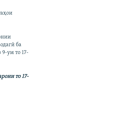
таҳои
онии
одагӣ ба
9-ум то 17-
рони то 17-