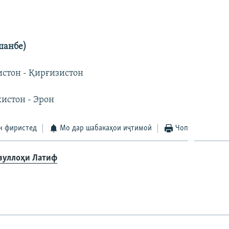
шанбе)
истон - Қирғизистон
кистон - Эрон
н фиристед
Мо дар шабакаҳои иҷтимоӣ
Чоп
зуллоҳи Латиф