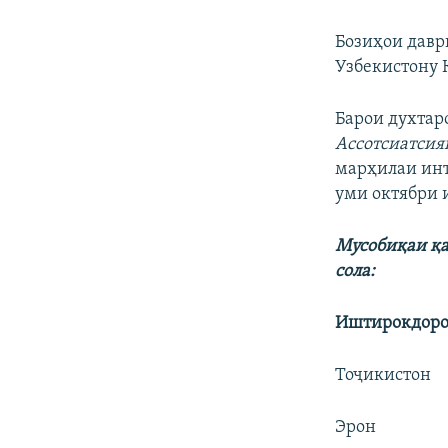
Бозиҳои давр
Узбекистону 
Барои духтар
Ассотсиатсия
марҳилаи инти
уми октябри 
Мусобиқаи қа
сола:
Иштирокдоро
Тоҷикистон
Эрон