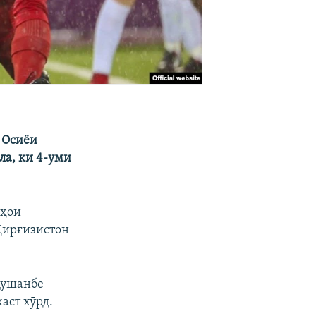
 Осиёи
ла, ки 4-уми
аҳои
 Қирғизистон
Душанбе
аст хӯрд.