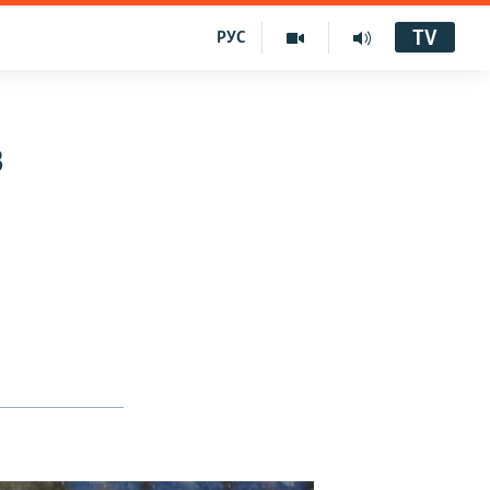
TV
РУС
з