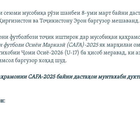
и сеюми мусобиқа рӯзи шанбеи 8-уми март байни дас
Қирғизистон ва Тоҷикистону Эрон баргузор мешаванд.
они футболбози тоҷик иштирок дар мусобиқаи қаҳрам
и футболи Осиёи Марказӣ (CAFA)-2025
як марҳилаи ом
хобии Ҷоми Осиё-2026 (U-17) ба ҳисоб меравад, ки аз 
имсол баргузор хоҳад шуд.
ҳрамонии CAFA-2025 байни дастаҳои мунтахаби духта
н: