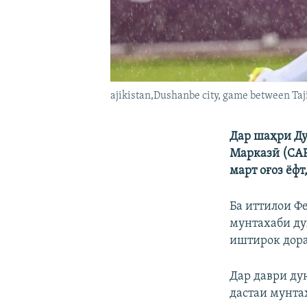
ajikistan,Dushanbe city, game between Taj
Дар шаҳри Ду
Марказӣ (CAF
март оғоз ёфт
Ба иттилои Ф
мунтахаби ду
иштирок дор
Дар даври ду
дастаи мунта