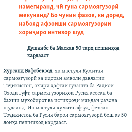
намегиранд, чӣ гуна сармоягузорӣ
мекунанд? Бо чунин фазое, ки доред,
набояд афзоиши сармоягузории
хориҷиро интизор шуд
Душанбе ба Маскав 50 тарҳ пешниҳод
кардааст​
Хурсанд Вафобекзод
, як масъули Кумитаи
сармоягузорӣ ва идораи амволи давлатии
Тоҷикистон, охири ҳафтаи гузашта ба Радиои
Озодӣ гуфт, сармоягузориҳои Русия асосан ба
бахши мухобирот ва истихроҷи маъдан равона
шудаанд. Ин масъули кумита афзуд, феълан
Тоҷикистон ба Русия барои сармоягузорӣ беш аз 50
лоиҳа пешниҳод кардааст.