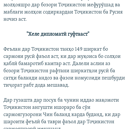
молҳояшро дар бозори Тоҷикистон мефурӯшад ва
маблағи молҳои содиркардаи Тоҷикистон ба Русия
ночиз аст.
"Хеле дипломатӣ гуфтааст"
Феълан дар Тоҷикистон танҳо 149 ширкат бо
сармояи русӣ фаъол аст, ки дар муқоиса бо солҳои
қаблӣ бамаротиб камтар аст. Далели аслии аз
бозори Тоҷикистон рафтани ширкатҳои русӣ ба
сатҳи баланди андоз ва фазои номусоиди пешбурди
тиҷорат рабт дода мешавад.
Дар гузашта дар посух ба чунин иддао мақомоти
Тоҷикистон ангушти ишораро ба сӯи
сармоягузорони Чин баланд карда буданд, ки дар
шароити феълӣ ба таври фаъол дар Тоҷикистон