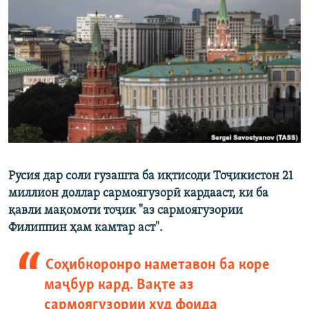
ГУЗОРИШҲОИ РАДИОӢ
Русский
ПАЙГИРӢ КУНЕД
Ҳамаи сомонаҳои RFE/RL
Русия дар соли гузашта ба иқтисоди Тоҷикистон 21
миллион доллар сармоягузорӣ кардааст, ки ба
қавли мақомоти тоҷик "аз сармоягузории
Филиппин ҳам камтар аст".
Соҳибкоронро наметавон ба коре
маҷбур кард. Вақте аз
сармоягузории худ фоида