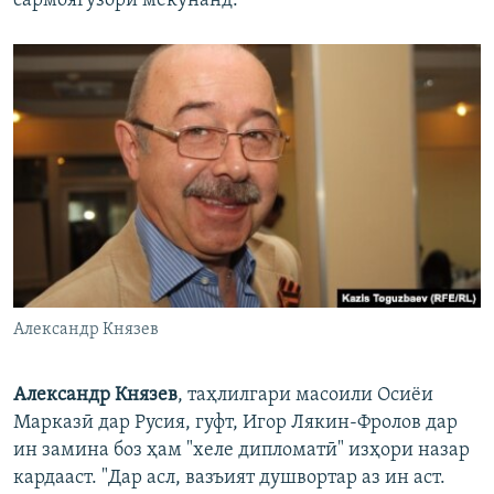
сармоягузорӣ мекунанд.
Александр Князев
Александр Князев
, таҳлилгари масоили Осиёи
Марказӣ дар Русия, гуфт, Игор Лякин-Фролов дар
ин замина боз ҳам "хеле дипломатӣ" изҳори назар
кардааст. "Дар асл, вазъият душвортар аз ин аст.