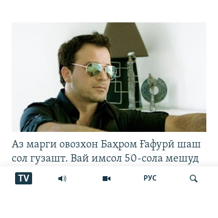
Аз марги овозхон Баҳром Ғафурӣ шаш
сол гузашт. Вай имсол 50-сола мешуд
TV
РУС