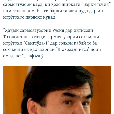
сармоягузорӣ кард, ки ҳоло ширкати “Барқи тоҷик”
наметавонад маблағи барқи тавлидшуда дар ин
нерӯгоҳро пардохт кунад.
“Ҳаҷми сармоягузории Русия дар иқтисоди
Тоҷикистон аз сатҳи сармоягузории сохтмони
нерӯгоҳи “Сангтӯда-1” дар солҳои қаблӣ то ба
сохтмони як қаҳвахонаи “Шоколаднитса" поин
омадааст", - афзуд ӯ.