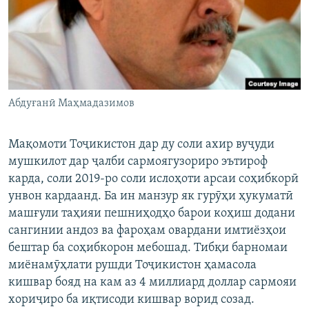
Абдуғанӣ Маҳмадазимов
Мақомоти Тоҷикистон дар ду соли ахир вуҷуди
мушкилот дар ҷалби сармоягузориро эътироф
карда, соли 2019-ро соли ислоҳоти арсаи соҳибкорӣ
унвон кардаанд. Ба ин манзур як гурӯҳи ҳукуматӣ
машғули таҳияи пешниҳодҳо барои коҳиш додани
сангинии андоз ва фароҳам овардани имтиёзҳои
бештар ба соҳибкорон мебошад. Тибқи барномаи
миёнамӯҳлати рушди Тоҷикистон ҳамасола
кишвар бояд на кам аз 4 миллиард доллар сармояи
хориҷиро ба иқтисоди кишвар ворид созад.