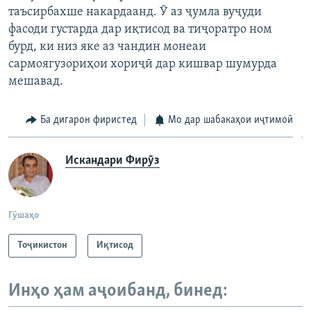
таъсирбахше накардаанд. Ӯ аз ҷумла вуҷуди
фасоди густарда дар иқтисод ва тиҷоратро ном
бурд, ки низ яке аз чандин монеаи
сармоягузориҳои хориҷӣ дар кишвар шумурда
мешавад.
Ба дигарон фиристед
Мо дар шабакаҳои иҷтимоӣ
Искандари Фирӯз
Гӯшаҳо
Тоҷикистон
Иқтисод
Инҳо ҳам аҷоибанд, бинед: