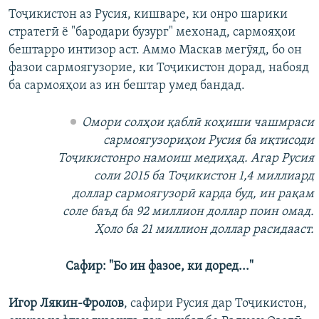
Тоҷикистон аз Русия, кишваре, ки онро шарики
стратегӣ ё "бародари бузург" мехонад, сармояҳои
бештарро интизор аст. Аммо Маскав мегӯяд, бо он
фазои сармоягузорие, ки Тоҷикистон дорад, набояд
ба сармояҳои аз ин бештар умед бандад.
Омори солҳои қаблӣ коҳиши чашмраси
сармоягузориҳои Русия ба иқтисоди
Тоҷикистонро намоиш медиҳад. Агар Русия
соли 2015 ба Тоҷикистон 1,4 миллиард
доллар сармоягузорӣ карда буд, ин рақам
соле баъд ба 92 миллион доллар поин омад.
Ҳоло ба 21 миллион доллар расидааст.
Сафир: "Бо ин фазое, ки доред..."
Игор Лякин-Фролов
, сафири Русия дар Тоҷикистон,