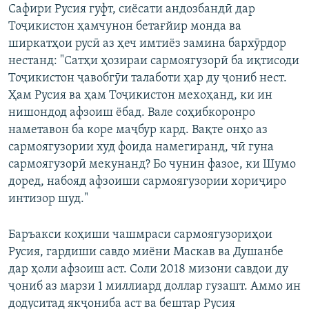
Сафири Русия гуфт, сиёсати андозбандӣ дар
Тоҷикистон ҳамчунон бетағйир монда ва
ширкатҳои русӣ аз ҳеч имтиёз замина бархӯрдор
нестанд: "Сатҳи ҳозираи сармоягузорӣ ба иқтисоди
Тоҷикистон ҷавобгӯи талаботи ҳар ду ҷониб нест.
Ҳам Русия ва ҳам Тоҷикистон мехоҳанд, ки ин
нишондод афзоиш ёбад. Вале соҳибкоронро
наметавон ба коре маҷбур кард. Вақте онҳо аз
сармоягузории худ фоида намегиранд, чӣ гуна
сармоягузорӣ мекунанд? Бо чунин фазое, ки Шумо
доред, набояд афзоиши сармоягузории хориҷиро
интизор шуд."
Баръакси коҳиши чашмраси сармоягузориҳои
Русия, гардиши савдо миёни Маскав ва Душанбе
дар ҳоли афзоиш аст. Соли 2018 мизони савдои ду
ҷониб аз марзи 1 миллиард доллар гузашт. Аммо ин
додуситад якҷониба аст ва бештар Русия