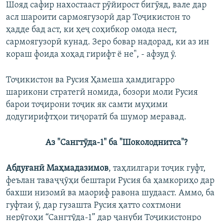
Шояд сафир нахостааст рӯйирост бигӯяд, вале дар
асл шароити сармоягузорӣ дар Тоҷикистон то
ҳадде бад аст, ки ҳеҷ соҳибкор омода нест,
сармоягузорӣ кунад. Зеро бовар надорад, ки аз ин
кораш фоида хоҳад гирифт ё не", - афзуд ӯ.
Тоҷикистон ва Русия Ҳамеша ҳамдигарро
шарикони стратегӣ номида, бозори моли Русия
барои тоҷирони тоҷик як самти муҳими
додугирифтҳои тиҷоратӣ ба шумор меравад.
Аз "Сангтӯда-1" ба "Шоколоднитса"?
Абдуғанӣ Маҳмадазимов
, таҳлилгари тоҷик гуфт,
феълан таваҷҷӯҳи бештари Русия ба ҳамкориҳо дар
бахши низомӣ ва маориф равона шудааст. Аммо, ба
гуфтаи ӯ, дар гузашта Русия ҳатто сохтмони
нерӯгоҳи “Сангтӯда-1” дар ҷануби Тоҷикистонро