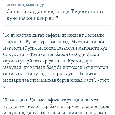
ИНЧУНИН, БИХОНЕД:
Саноатӣ кардани иқтисоди Тоҷикистон то
куҷо имконпазир аст?
"То ду ҳафтаи дигар сафари президент Эмомалӣ
Раҳмон ба Русия сурат мегирад. Мутмаинам, ки
мақомоти Русия мехоҳад тавассути мақомоти худ
ба ҳукумати Тоҷикистон барои беҳбуди фазои
сармоягузорӣ таъсир расонад. Кремл дарк
мекунад, ки ҳатман бояд ба иқтисоди Тоҷикистон
сармоягузорӣ кунад, вагарна Душанбе низ аз
меҳвари таъсири Маскав берун хоҳад рафт", - гуфт
ӯ.
Шамсиддин Ҷалолов афзуд, ҳарчанд мақомот
вуҷуди мушкилот дар бахши сармоягузориро дарк
мекунанд, ҳанӯз барои ҳалли комили он иқдоми