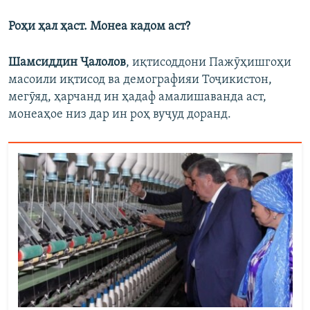
Роҳи ҳал ҳаст. Монеа кадом аст?
Шамсиддин Ҷалолов
, иқтисоддони Пажӯҳишгоҳи
масоили иқтисод ва демографияи Тоҷикистон,
мегӯяд, ҳарчанд ин ҳадаф амалишаванда аст,
монеаҳое низ дар ин роҳ вуҷуд доранд.