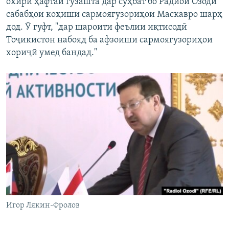
охири ҳафтаи гузашта дар суҳбат бо Радиои Озодӣ
сабабҳои коҳиши сармоягузориҳои Маскавро шарҳ
дод. Ӯ гуфт, "дар шароити феълии иқтисодӣ
Тоҷикистон набояд ба афзоиши сармоягузориҳои
хориҷӣ умед бандад."
Игор Лякин-Фролов