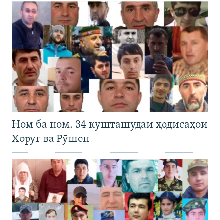
Ном ба ном. 34 кушташудаи ҳодисаҳои
Хоруғ ва Рӯшон