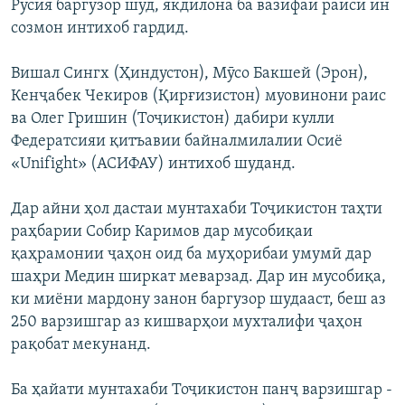
Русия баргузор шуд, якдилона ба вазифаи раиси ин
созмон интихоб гардид.
Вишал Сингх (Ҳиндустон), Мӯсо Бакшей (Эрон),
Кенҷабек Чекиров (Қирғизистон) муовинони раис
ва Олег Гришин (Тоҷикистон) дабири кулли
Федератсияи қитъавии байналмилалии Осиё
«Unifight» (АСИФАУ) интихоб шуданд.
Дар айни ҳол дастаи мунтахаби Тоҷикистон таҳти
раҳбарии Собир Каримов дар мусобиқаи
қаҳрамонии ҷаҳон оид ба муҳорибаи умумӣ дар
шаҳри Медин ширкат меварзад. Дар ин мусобиқа,
ки миёни мардону занон баргузор шудааст, беш аз
250 варзишгар аз кишварҳои мухталифи ҷаҳон
рақобат мекунанд.
Ба ҳайати мунтахаби Тоҷикистон панҷ варзишгар -