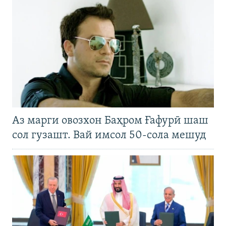
Аз марги овозхон Баҳром Ғафурӣ шаш
сол гузашт. Вай имсол 50-сола мешуд