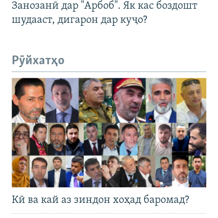
Занозанӣ дар "Арбоб". Як кас боздошт
шудааст, дигарон дар куҷо?
Рӯйхатҳо
Кӣ ва кай аз зиндон хоҳад баромад?