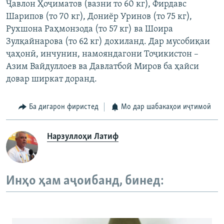
Ҷавлон Ҳоҷиматов (вазни то 60 кг), Фирдавс
Шарипов (то 70 кг), Дониёр Уринов (то 75 кг),
Рухшона Раҳмонзода (то 57 кг) ва Шоира
Зулқайнарова (то 62 кг) дохиланд. Дар мусобиқаи
ҷаҳонӣ, инчунин, намояндагони Тоҷикистон –
Азим Вайдуллоев ва Давлатбой Миров ба ҳайси
довар ширкат доранд.
Ба дигарон фиристед
Мо дар шабакаҳои иҷтимоӣ
Нарзуллоҳи Латиф
Инҳо ҳам аҷоибанд, бинед: