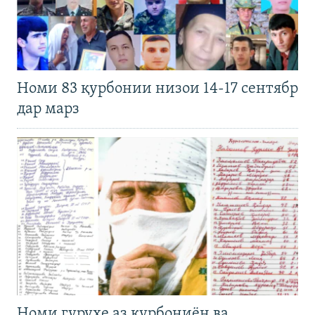
Номи 83 қурбонии низои 14-17 сентябр
дар марз
Номи гуруҳе аз қурбониён ва