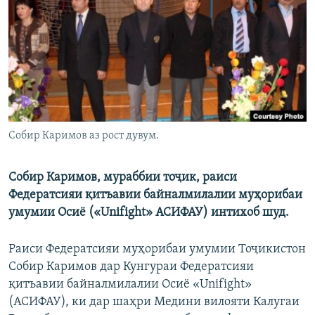
ГУЗОРИШҲОИ РАДИОӢ
Русский
ПАЙГИРӢ КУНЕД
Собир Каримов аз рост дувум.
Ҳамаи сомонаҳои RFE/RL
Собир Каримов, мураббии тоҷик, раиси
Федератсияи қитъавии байналмилалии муҳорибаи
умумии Осиё («Unifight» АСИФАУ) интихоб шуд.
Раиси Федератсияи муҳорибаи умумии Тоҷикистон
Собир Каримов дар Кунгураи Федератсияи
қитъавии байналмилалии Осиё «Unifight»
(АСИФАУ), ки дар шаҳри Медини вилояти Калугаи