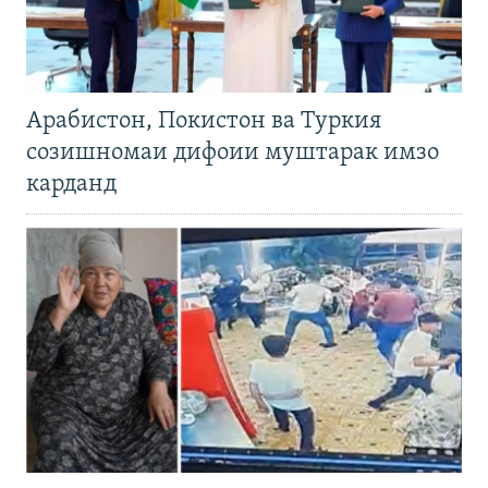
Арабистон, Покистон ва Туркия
созишномаи дифоии муштарак имзо
карданд