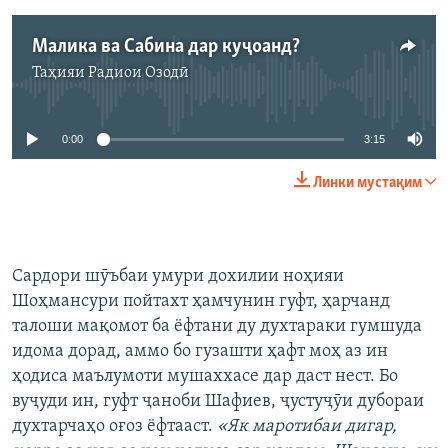
Малика ва Сабина дар куҷоанд?
Таҳияи
Радиои Озодӣ
Феълан кор намекунад
0:00
3:15
Линки мустақим
Сардори шӯъбаи умури дохилии ноҳияи
Шоҳмансури пойтахт ҳамчунин гуфт, ҳарчанд
талоши мақомот ба ёфтани ду духтараки гумшуда
идома дорад, аммо бо гузашти ҳафт моҳ аз ин
ҳодиса маълумоти мушаххасе дар даст нест. Бо
вуҷуди ин, гуфт ҷаноби Шафиев, ҷустуҷӯи дубораи
духтарчаҳо оғоз ёфтааст.
«Як маротибаи дигар,