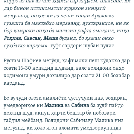
корро аз нав аз ҷои ҳодиса сар кардем. Шахсоне, ки
дар бинои истиқоматии кудакон зиндагӣ
мекунанд, онҳое ки аз пеши хонаи Араловҳо
гузашта ба мактабҳо мераванд, духтаракҳое, ки як
бор ҳамроҳи онҳо ба магазин рафта омаданд, инҳо
Роҳила, Савсан, Маша
буданд, бо ҳамаи онҳо
сӯҳбатҳо кардем»
- гуфт сардори шӯбаи пулис.
Рустам Шафиев мегӯяд, ҳафт моҳи пеш кӯдакҳо дар
соати 16-30 нопадид шуданд, вале волидони онҳо
ходимони умури дохилиро дар соати 21-00 бохабар
карданд.
Бо вуҷуди оғози амалиёти ҷустуҷӯии нав, зоҳиран,
умедвориҳое ки
Малика
ва
Сабина
ба зудӣ пайдо
хоҳанд шуд, акнун ҳарчӣ бештар ба нобоварӣ
табдил меёбанд. Волидони Сабинаву Малика низ
мегӯянд, ки ҳоло ягон аломати умедворкунанда