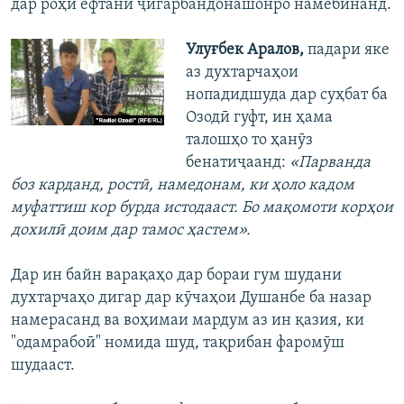
дар роҳи ёфтани ҷигарбандонашонро намебинанд.
Улуғбек Аралов,
падари яке
аз духтарчаҳои
нопадидшуда дар суҳбат ба
Озодӣ гуфт, ин ҳама
талошҳо то ҳанӯз
бенатиҷаанд:
«Парванда
боз карданд, ростӣ, намедонам, ки ҳоло кадом
муфаттиш кор бурда истодааст. Бо мақомоти корҳои
дохилӣ доим дар тамос ҳастем».
Дар ин байн варақаҳо дар бораи гум шудани
духтарчаҳо дигар дар кӯчаҳои Душанбе ба назар
намерасанд ва воҳимаи мардум аз ин қазия, ки
"одамрабоӣ" номида шуд, тақрибан фаромӯш
шудааст.