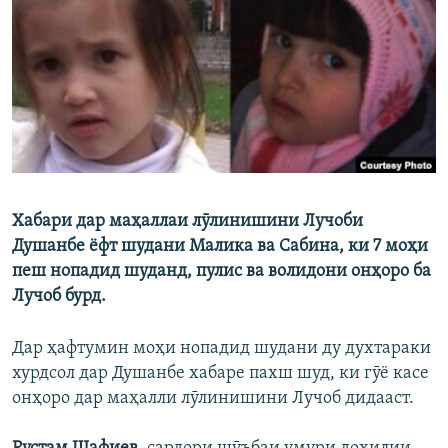
ГУЗОРИШҲОИ РАДИОӢ
Русский
ПАЙГИРӢ КУНЕД
Хабари дар маҳаллаи лӯлинишини Лучоби
Ҳамаи сомонаҳои RFE/RL
Душанбе ёфт шудани Малика ва Сабина, ки 7 моҳи
пеш нопадид шуданд, пулис ва волидони онҳоро ба
Лучоб бурд.
Дар ҳафтумин моҳи нопадид шудани ду духтараки
хурдсол дар Душанбе хабаре пахш шуд, ки гӯё касе
онҳоро дар маҳалли лӯлинишини Лучоб дидааст.