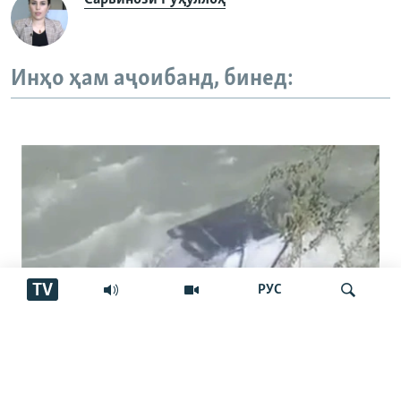
Инҳо ҳам аҷоибанд, бинед:
TV
РУС
Шарҳи мақомот дар бораи афтидани
Ҷустуҷӯ
мошин ба дарёи Варзоб