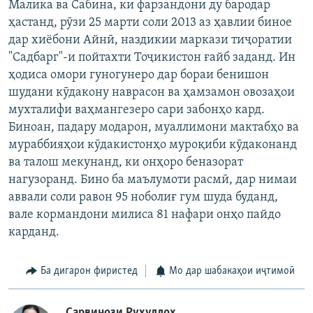
Малика ва Сабина, ки фарзандони ду бародар
ҳастанд, рӯзи 25 марти соли 2013 аз ҳавлии биное
дар хиёбони Айнӣ, наздикии маркази тиҷоратии
"Садбарг"-и пойтахти Тоҷикистон ғайб заданд. Ин
ҳодиса омори гуногунеро дар бораи бенишон
шудани кӯдакону наврасон ва ҳамзамон овозаҳои
мухталифи ваҳмангезеро сари забонҳо кард.
Биноан, падару модарон, муаллимони мактабҳо ва
мураббияҳои кӯдакистонҳо муроқиби кӯдаконанд
ва талош мекунанд, ки онҳоро беназорат
нагузоранд. Бино ба маълумоти расмӣ, дар нимаи
аввали соли равон 95 ноболиғ гум шуда буданд,
вале кормандони милиса 81 нафари онҳо пайдо
карданд.
Ба дигарон фиристед
Мо дар шабакаҳои иҷтимоӣ
Сарвинози Руҳуллоҳ