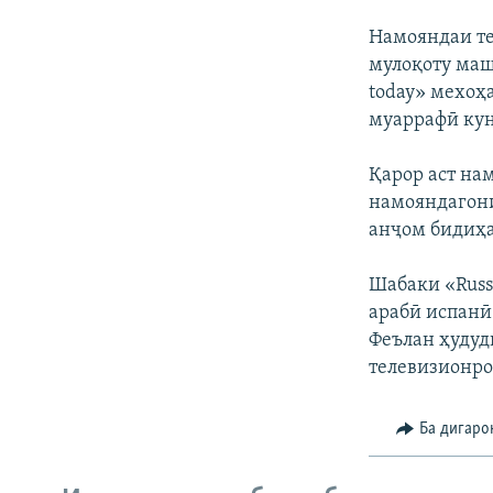
Намояндаи те
мулоқоту маш
today» мехоҳ
муаррафӣ кун
Қарор аст на
намояндагони
анҷом бидиҳа
Шабаки «Russi
арабӣ испанӣ
Феълан ҳудуд
телевизионро
Ба дигаро