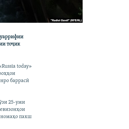
муаррифии
ии тоҷик
Russia today»
роҳҳои
нро баррасӣ
ӯзи 25-уми
левизонҳои
рномаҳо пахш