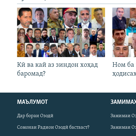
Кӣ ва кай аз зиндон хоҳад
Ном ба
баромад?
ҳодиса
Русский
МАЪЛУМОТ
ЗАМИМА
Дар бораи Озодӣ
Замимаи О
ПАЙГИРӢ КУНЕД
Сомонаи Радиои Озодӣ бастааст?
Замимаи Оз