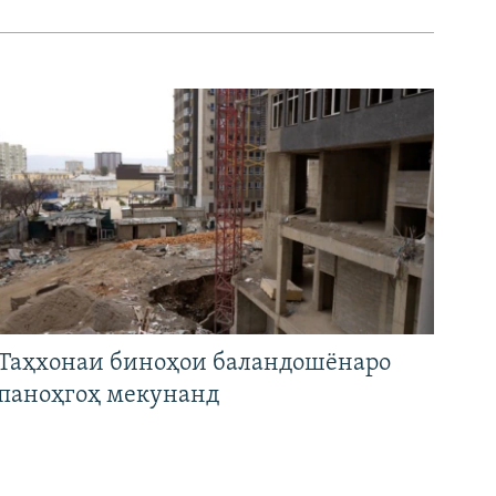
Таҳхонаи биноҳои баландошёнаро
паноҳгоҳ мекунанд