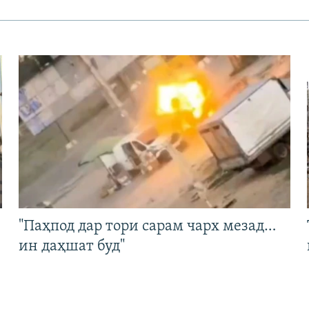
"Паҳпод дар тори сарам чарх мезад…
ин даҳшат буд"