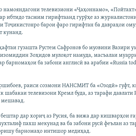
 бо намояндагони телевизиони «Ҷаҳоннамо», «Пойтахт
дар ибтидо тасмим гирифтаанд гурӯҳе аз журналистон
и Тоҷикистонро барои фаро гирифтан ба давраҳои ому
т кунанд.
ҳафтаи гузашта Рустем Сафронов бо муовини Вазири 
изомиддин Зоҳидов мулоқот намуда, масъалаи муар
р барномаҳои ба забони англисӣ ва арабии «Russia tod
шибоев, раиси созмони НАНСМИТ ба «Озодӣ» гуфт, ки
як шабакаи телевизони Кремл буда, аз тарафи давлати 
 мешавад.
 бештар дар хориҷ аз Русия, ба вижа дар кишварҳои ға
ухталиф пахш мекунад ва ба забони русӣ феълан аз т
оришу барномаҳо интишор медиҳад.