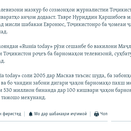
левизони мазкур бо созмонҳои журналистии Тоҷикис
варатҳо анҷом додааст. Тавре Нуриддин Қаршибоев ме
ад мисли шабакаи Евронюс, Тоҷикистонро ба ҷомеаи 
ад.
мояндаи «Russia today» рӯзи сешанбе бо вакилони Маҷ
 Тоҷикистон роҷеъ ба барномаҳои телевизонӣ, суҳбат
д.
a today» соли 2005 дар Маскав таъсис шуда, ба забонҳ
 ва бо чандин забони дигари ҷаҳон барномаҳо пахш м
и 530 миллион бинанда дар 100 кишвари ҷаҳон барно
 тамошо мекунанд.
н фиристед
Мо дар шабакаҳои иҷтимоӣ
Чоп