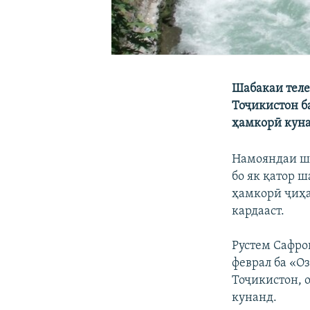
Шабакаи теле
Тоҷикистон б
ҳамкорӣ куна
Намояндаи ши
бо як қатор 
ҳамкорӣ ҷиҳа
кардааст.
Рустем Сафро
феврал ба «О
Тоҷикистон, 
кунанд.