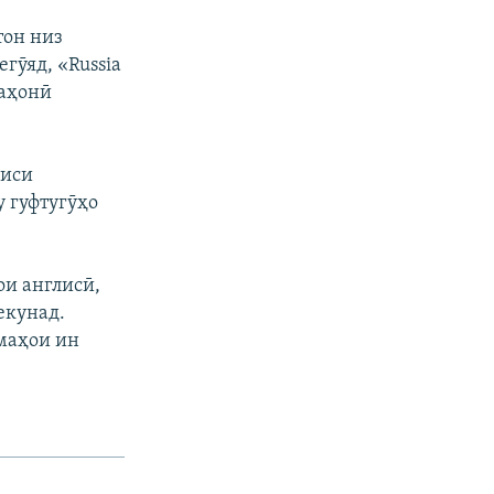
тон низ
гӯяд, «Russia
ҷаҳонӣ
лиси
у гуфтугӯҳо
ои англисӣ,
екунад.
маҳои ин