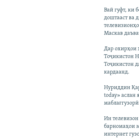
Вай гуфт, ки
доштааст ва 
телевизионҳо
Маскав даъва
Дар охирҳои 
Тоҷикистон Н
Тоҷикистон да
кардаанд.
Нуриддин Қар
today» аслан 
маблағгузорӣ
Ин телевизон
барномаҳои м
интернет гуз