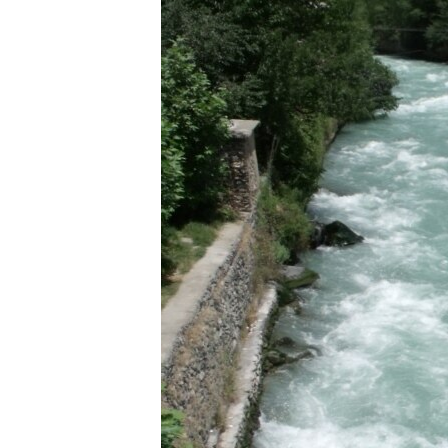
ГУЗОРИШҲОИ РАДИОӢ