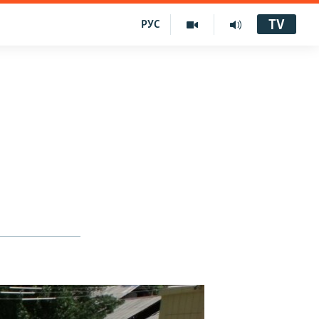
TV
РУС