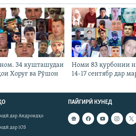
 ном. 34 кушташудаи
Номи 83 қурбонии 
ҳои Хоруғ ва Рӯшон
14-17 сентябр дар ма
ҲО
ПАЙГИРӢ КУНЕД
зодӣ дар Андроидҳо
одӣ дар iOS