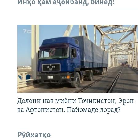
Инҳо ҳам аҷоибанд, бинед:
Долони нав миёни Тоҷикистон, Эрон
ва Афғонистон. Пайомаде дорад?
Рӯйхатҳо