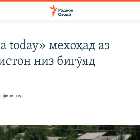
a today» мехоҳад аз
истон низ бигӯяд
н фиристед