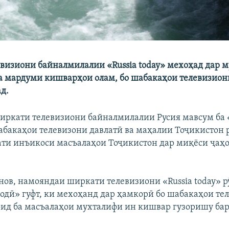
визиони байналмилалии «Russia today» мехоҳад дар 
а мардуми кишварҳои олам, бо шабакаҳои телевизион
д.
ркати телевизиони байналмилалии Русия мавсум ба «
шабакаҳои телевизони давлатӣ ва маҳалии Тоҷикистон 
ти инъикоси масъалаҳои Тоҷикистон дар миқёси ҷаҳо
нов, намояндаи ширкати телевизиони «Russia today» р
зодӣ» гуфт, ки мехоҳанд дар ҳамкорӣ бо шабакаҳои те
оид ба масъалаҳои мухталифи ин кишвар гузоришу ба