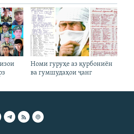
низои
Номи гуруҳе аз қурбониён
рз
ва гумшудаҳои ҷанг