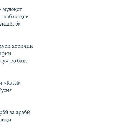
» мулоқот
и шабакаҳои
зишӣ, ба
умури хориҷии
рифии
ay»-ро баҳс
 «Russia
Русия
рбӣ ва арабӣ
ариқи