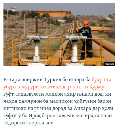
Вазири энержии Туркия бо ишора ба
бӯҳрони
убур ва мурури киштиҳо дар тангаи Ҳурмуз
гуфт, таҳаввулоти моҳҳои ахир нишон дод, ки
ҷаҳон ҳамчунон ба масирҳои ҷойгузин барои
интиқоли нафт ниёз дорад ва Анқара дар ҳоли
гуфтугӯ бо Ироқ барои тавсеаи масирҳои нави
содироти энержӣ аст.