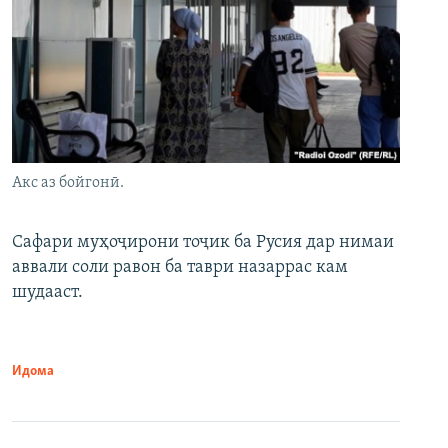
Акс аз бойгонӣ.
Сафари муҳоҷирони тоҷик ба Русия дар нимаи
аввали соли равон ба таври назаррас кам
шудааст.
Идома