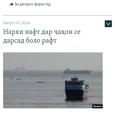
Ба дигарон фиристед
Август 07, 2026
Нархи нафт дар ҷаҳон се
дарсад боло рафт