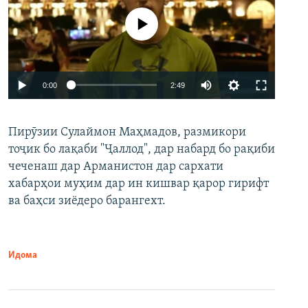
Феълан кор намекунад
Auto
0:00
2:49
240p
Пирӯзии Сулаймон Маҳмадов, размикори
360p
тоҷик бо лақаби "Ҷаллод", дар набард бо рақиби
480p
Auto
240p
360p
480p
чеченаш дар Арманистон дар сархати
720p
хабарҳои муҳим дар ин кишвар қарор гирифт
720p
1080p
ва баҳси зиёдеро барангехт.
1080p
Идома