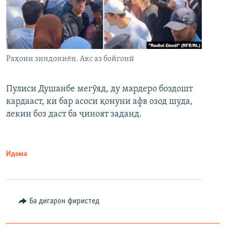
Раҳоии зиндониён. Акс аз бойгонӣ
Пулиси Душанбе мегӯяд, ду мардеро боздошт
кардааст, ки бар асоси қонуни афв озод шуда,
лекин боз даст ба ҷиноят заданд.
Идома
Ба дигарон фиристед