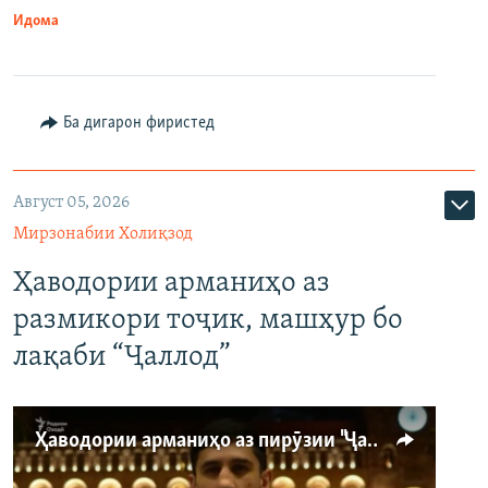
Идома
Ба дигарон фиристед
Август 05, 2026
Мирзонабии Холиқзод
Ҳаводории арманиҳо аз
размикори тоҷик, машҳур бо
лақаби “Ҷаллод”
Ҳаводории арманиҳо аз пирӯзии "Ҷаллод"-и тоҷик