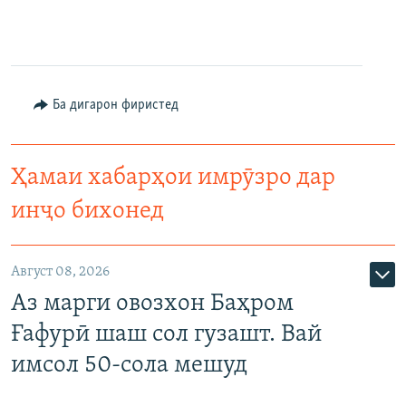
Ба дигарон фиристед
Ҳамаи хабарҳои имрӯзро дар
инҷо бихонед
Август 08, 2026
Аз марги овозхон Баҳром
Ғафурӣ шаш сол гузашт. Вай
имсол 50-сола мешуд