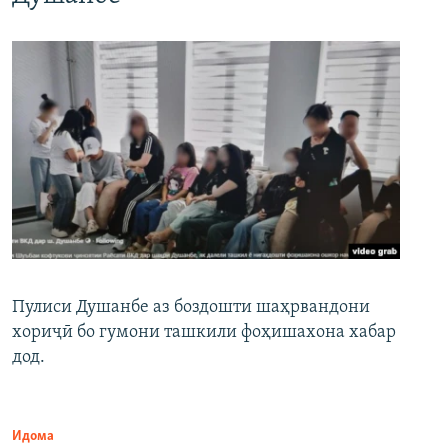
Пулиси Душанбе аз боздошти шаҳрвандони
хориҷӣ бо гумони ташкили фоҳишахона хабар
дод.
Идома