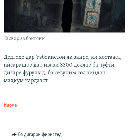
Тасвир аз бойгонӣ
Додгоҳе дар Узбекистон як занро, ки хостааст,
писарашро дар ивази 3300 доллар ба ҷуфти
дигаре фурӯшад, ба севуним сол зиндон
маҳкум кардааст.
Идома
Ба дигарон фиристед