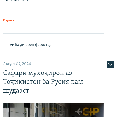
Идома
Ба дигарон фиристед
Август 07, 2026
Сафари муҳоҷирон аз
Тоҷикистон ба Русия кам
шудааст