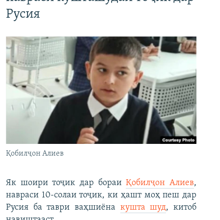
Русия
Қобилҷон Алиев
Як шоири тоҷик дар бораи
Қобилҷон Алиев
,
навраси 10-солаи тоҷик, ки ҳашт моҳ пеш дар
Русия ба таври ваҳшиёна
кушта шуд
, китоб
навиштааст.