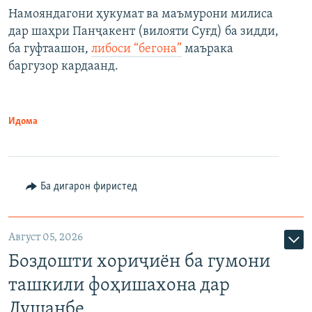
Намояндагони ҳукумат ва маъмурони милиса
дар шаҳри Панҷакент (вилояти Суғд) ба зидди,
ба гуфтаашон,
либоси “бегона”
маърака
баргузор кардаанд.
Идома
Ба дигарон фиристед
Август 05, 2026
Боздошти хориҷиён ба гумони
ташкили фоҳишахона дар
Душанбе