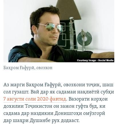
Баҳром Ғафурӣ, овозхон
Аз марги Баҳром Ғафурӣ, овозхони тоҷик, шаш
сол гузашт. Вай дар як садамаи нақлиётӣ субҳи
7 августи соли 2020 фавтид
. Вазорати корҳои
дохилии Тоҷикистон он замон гуфта буд, ки
садама дар наздикии Донишгоҳи омӯзгорӣ
дар шаҳри Душанбе рух додааст.