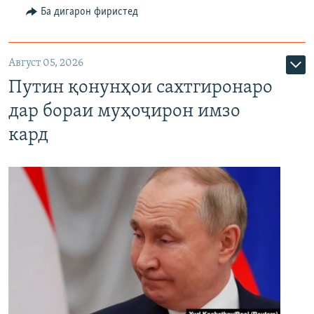
Ба дигарон фиристед
Август 05, 2026
Путин қонунҳои сахтгиронаро
дар бораи муҳоҷирон имзо
кард