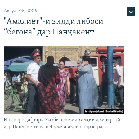
Август 05, 2026
"Амалиёт"-и зидди либоси
“бегона” дар Панҷакент
Ин аксро дафтари Ҳизби ҳокими халқии демократӣ
дар Панҷакент рӯзи 4-уми август нашр кард