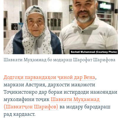
Шавкати Муҳаммад бо модараш Шарофат Шарифова
Додгоҳи парвандаҳои ҷиноӣ дар Вена
,
маркази Австрия, дархости мақомоти
Тоҷикистонро дар бораи истирдоди намояндаи
мухолифини тоҷик
Шавкати Муҳаммад
(Шавкатҷон Шарифов)
ва модару бародараш
рад кардааст.