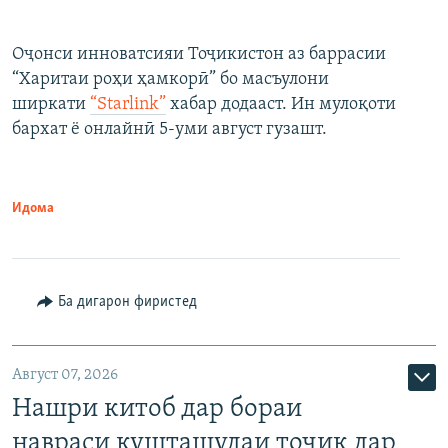
Оҷонси инноватсияи Тоҷикистон аз баррасии
“Харитаи роҳи ҳамкорӣ” бо масъулони
ширкати
“Starlink”
хабар додааст. Ин мулоқоти
бархат ё онлайнӣ 5-уми август гузашт.
Идома
Ба дигарон фиристед
Август 07, 2026
Нашри китоб дар бораи
навраси кушташудаи тоҷик дар