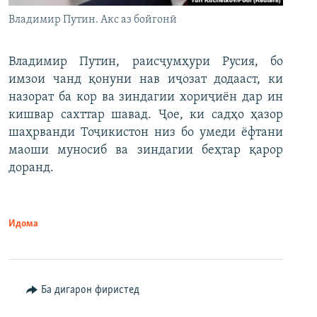
Владимир Путин. Акс аз бойгонӣ
Владимир Путин, раисҷумҳури Русия, бо
имзои чанд қонуни нав иҷозат додааст, ки
назорат ба кор ва зиндагии хориҷиён дар ин
кишвар сахттар шавад. Ҷое, ки садҳо ҳазор
шаҳрванди Тоҷикистон низ бо умеди ёфтани
маоши муносиб ва зиндагии беҳтар қарор
доранд.
Идома
Ба дигарон фиристед