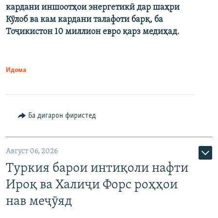
кардани иншоотҳои энергетикӣ дар шаҳри
Кӯлоб ва кам кардани талафоти барқ, ба
Тоҷикистон 10 миллион евро қарз медиҳад.
Идома
Ба дигарон фиристед
Август 06, 2026
Туркия барои интиқоли нафти
Ироқ ва Халиҷи Форс роҳҳои
нав меҷӯяд