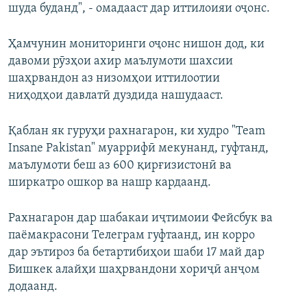
шуда буданд", - омадааст дар иттилоияи оҷонс.
Ҳамчунин мониторинги оҷонс нишон дод, ки
давоми рӯзҳои ахир маълумоти шахсии
шаҳрвандон аз низомҳои иттилоотии
ниҳодҳои давлатӣ дуздида нашудааст.
Қаблан як гуруҳи рахнагарон, ки худро "Team
Insane Pakistan" муаррифӣ мекунанд, гуфтанд,
маълумоти беш аз 600 қирғизистонӣ ва
ширкатро ошкор ва нашр кардаанд.
Рахнагарон дар шабакаи иҷтимоии Фейсбук ва
паёмакрасони Телеграм гуфтаанд, ин корро
дар эътироз ба бетартибиҳои шаби 17 май дар
Бишкек алайҳи шаҳрвандони хориҷӣ анҷом
додаанд.