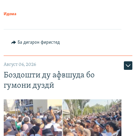
Идома
Ба дигарон фиристед
Август 06, 2026
Боздошти ду афвшуда бо
гумони дуздӣ