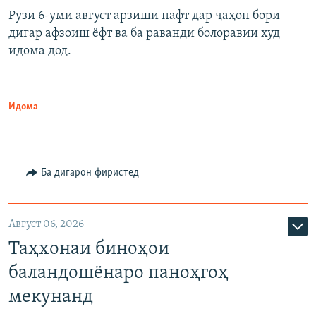
Рӯзи 6-уми август арзиши нафт дар ҷаҳон бори
дигар афзоиш ёфт ва ба раванди болоравии худ
идома дод.
Идома
Ба дигарон фиристед
Август 06, 2026
Таҳхонаи биноҳои
баландошёнаро паноҳгоҳ
мекунанд