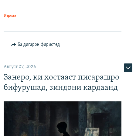
Идома
Ба дигарон фиристед
Август 07, 2026
Занеро, ки хостааст писарашро
бифурӯшад, зиндонӣ кардаанд