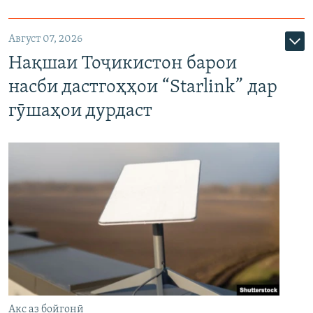
Август 07, 2026
Нақшаи Тоҷикистон барои
насби дастгоҳҳои “Starlink” дар
гӯшаҳои дурдаст
Акс аз бойгонӣ