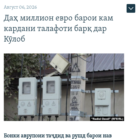
Август 06, 2026
Даҳ миллион евро барои кам
кардани талафоти барқ дар
Кӯлоб
Бонки аврупоии таҷдид ва рушд барои нав