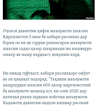
ГУЗОРИШҲОИ РАДИОӢ
Русский
ПАЙГИРӢ КУНЕД
Оҷонси давлатии ҳифзи маълумоти шахсии
Қирғизистон 5 июн ба хабари расонаҳо дар
бораи он ки як гуруҳи рахнагарон маълумоти
шахсии садҳо ҳазор шаҳрванди ин кишварро
Ҳамаи сомонаҳои RFE/RL
ошкор ва нашр кардааст, вокуниш кард.
Ин ниҳод гуфтааст, хабари расонаҳоро омӯхт
ва он ҳақиқат надорад. "Таҳлили маълумоти
нашршудаи шахсии 600 ҳазор қирғизистонӣ
ба маълумоте монанд аст, ки соли 2020 дар
натиҷаи рахна шудани пойгоҳи маълумоти
Хадамоти давлатии андози кишвар расонаӣ