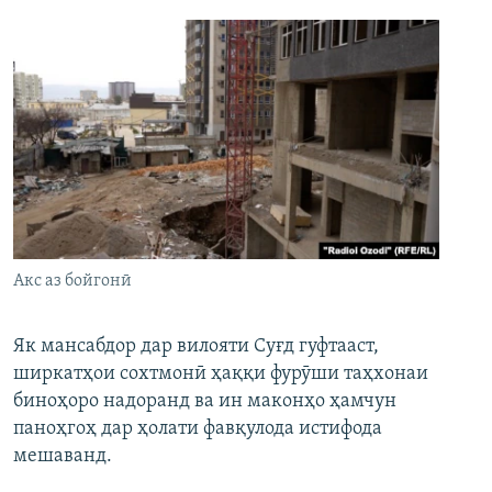
Акс аз бойгонӣ
Як мансабдор дар вилояти Суғд гуфтааст,
ширкатҳои сохтмонӣ ҳаққи фурӯши таҳхонаи
биноҳоро надоранд ва ин маконҳо ҳамчун
паноҳгоҳ дар ҳолати фавқулода истифода
мешаванд.