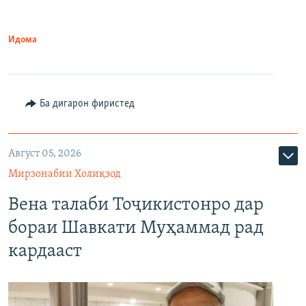
Идома
Ба дигарон фиристед
Август 05, 2026
Мирзонабии Холиқзод
Вена талаби Тоҷикистонро дар
бораи Шавкати Муҳаммад рад
кардааст