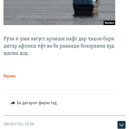
Рӯзи 6-уми август арзиши нафт дар ҷаҳон бори
дигар афзоиш ёфт ва ба раванди болоравии худ
идома дод.
Идома
Ба дигарон фиристед
Август 06, 2026