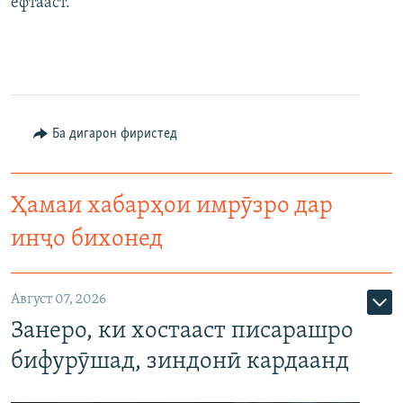
ёфтааст.
Ба дигарон фиристед
Ҳамаи хабарҳои имрӯзро дар
инҷо бихонед
Август 07, 2026
Занеро, ки хостааст писарашро
бифурӯшад, зиндонӣ кардаанд