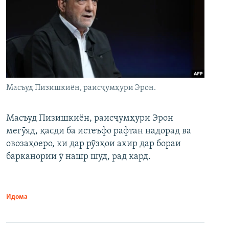
Масъуд Пизишкиён, раисҷумҳури Эрон.
Масъуд Пизишкиён, раисҷумҳури Эрон
мегӯяд, қасди ба истеъфо рафтан надорад ва
овозаҳоеро, ки дар рӯзҳои ахир дар бораи
барканории ӯ нашр шуд, рад кард.
Идома