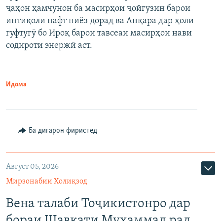
ҷаҳон ҳамчунон ба масирҳои ҷойгузин барои
интиқоли нафт ниёз дорад ва Анқара дар ҳоли
гуфтугӯ бо Ироқ барои тавсеаи масирҳои нави
содироти энержӣ аст.
Идома
Ба дигарон фиристед
Август 05, 2026
Мирзонабии Холиқзод
Вена талаби Тоҷикистонро дар
бораи Шавкати Муҳаммад рад