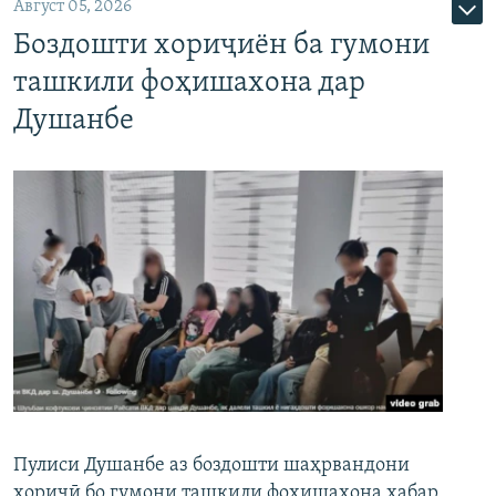
Август 05, 2026
Боздошти хориҷиён ба гумони
ташкили фоҳишахона дар
Душанбе
Пулиси Душанбе аз боздошти шаҳрвандони
хориҷӣ бо гумони ташкили фоҳишахона хабар