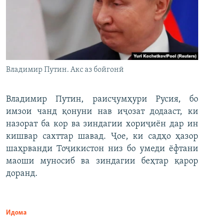
Владимир Путин. Акс аз бойгонӣ
Владимир Путин, раисҷумҳури Русия, бо
имзои чанд қонуни нав иҷозат додааст, ки
назорат ба кор ва зиндагии хориҷиён дар ин
кишвар сахттар шавад. Ҷое, ки садҳо ҳазор
шаҳрванди Тоҷикистон низ бо умеди ёфтани
маоши муносиб ва зиндагии беҳтар қарор
доранд.
Идома