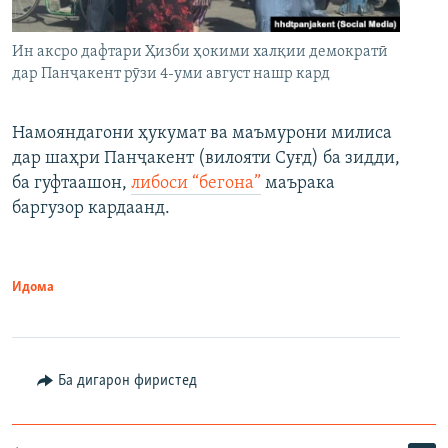
Ин аксро дафтари Ҳизби ҳокими халқии демократӣ
дар Панҷакент рӯзи 4-уми август нашр кард
Намояндагони ҳукумат ва маъмурони милиса
дар шаҳри Панҷакент (вилояти Суғд) ба зидди,
ба гуфтаашон,
либоси “бегона”
маърака
баргузор кардаанд.
Идома
Ба дигарон фиристед