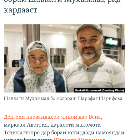
кардааст
Шавкати Муҳаммад бо модараш Шарофат Шарифова
Додгоҳи парвандаҳои ҷиноӣ дар Вена
,
маркази Австрия, дархости мақомоти
Тоҷикистонро дар бораи истирдоди намояндаи