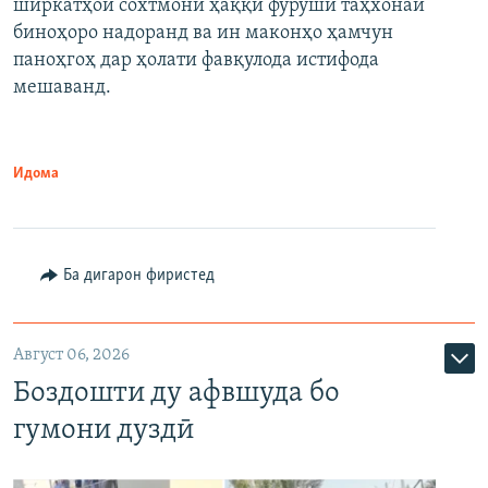
ширкатҳои сохтмонӣ ҳаққи фурӯши таҳхонаи
биноҳоро надоранд ва ин маконҳо ҳамчун
паноҳгоҳ дар ҳолати фавқулода истифода
мешаванд.
Идома
Ба дигарон фиристед
Август 06, 2026
Боздошти ду афвшуда бо
гумони дуздӣ