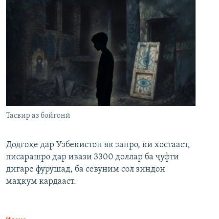
Тасвир аз бойгонӣ
Додгоҳе дар Узбекистон як занро, ки хостааст,
писарашро дар ивази 3300 доллар ба ҷуфти
дигаре фурӯшад, ба севуним сол зиндон
маҳкум кардааст.