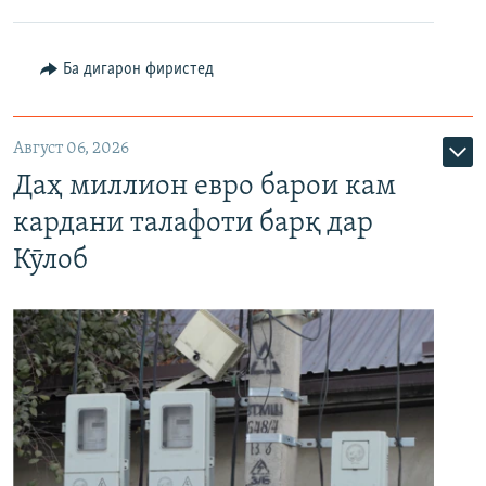
Ба дигарон фиристед
Август 06, 2026
Даҳ миллион евро барои кам
кардани талафоти барқ дар
Кӯлоб