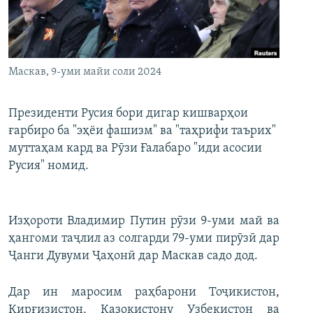
ГУЗОРИШҲОИ РАДИОӢ
Русский
ПАЙГИРӢ КУНЕД
Маскав, 9-уми майи соли 2024
Президенти Русия бори дигар кишварҳои
ғарбиро ба "эҳёи фашизм" ва "таҳрифи таърих"
муттаҳам кард ва Рӯзи Ғалабаро "иди асосии
Ҳамаи сомонаҳои RFE/RL
Русия" номид.
Изҳороти Владимир Путин рӯзи 9-уми май ва
ҳангоми таҷлил аз солгарди 79-уми пирӯзӣ дар
Ҷанги Дувуми Ҷаҳонӣ дар Маскав садо дод.
Дар ин маросим раҳбарони Тоҷикистон,
Қирғизистон, Қазоқистону Узбекистон ва