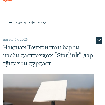
Идома
Ба дигарон фиристед
Август 07, 2026
Нақшаи Тоҷикистон барои
насби дастгоҳҳои “Starlink” дар
гӯшаҳои дурдаст