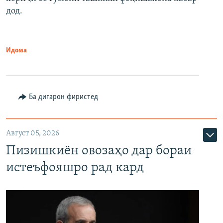
дод.
Идома
Ба дигарон фиристед
Август 05, 2026
Пизишкиён овозаҳо дар бораи
истеъфояшро рад кард