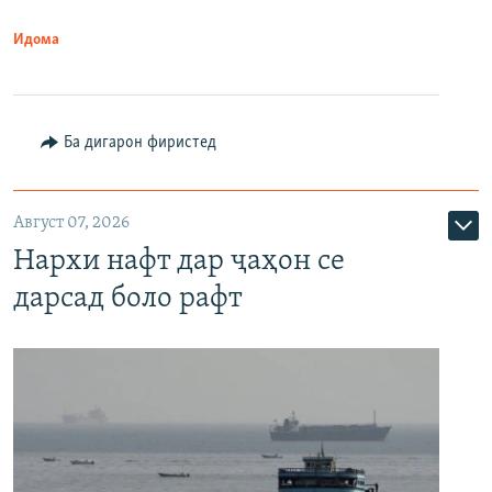
Идома
Ба дигарон фиристед
Август 07, 2026
Нархи нафт дар ҷаҳон се
дарсад боло рафт