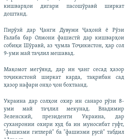
кишварҳои дигари пасошӯравӣ ширкат
доштанд.
Пирӯзӣ дар Ҷанги Дувуми Ҷаҳонӣ ё Рӯзи
Ғалаба бар Олмони фашистӣ дар кишварҳои
собиқи Шӯравӣ, аз ҷумла Тоҷикистон, ҳар сол
9-уми май таҷлил мешавад.
Мақомот мегӯянд, дар ин ҷанг сесад ҳазор
тоҷикистонӣ ширкат карда, тақрибан сад
ҳазор нафари онҳо ҷон бохтаанд.
Украина дар солҳои охир ин санаро рӯзи 8-
уми май таҷлил мекунад. Владимир
Зеленский, президенти Украина, дар
суханронии охири худ ба ин муносибат гуфт,
"фашизми гитлерӣ" ба "фашизми русӣ" табдил