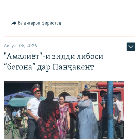
Ба дигарон фиристед
Август 05, 2026
"Амалиёт"-и зидди либоси
“бегона” дар Панҷакент