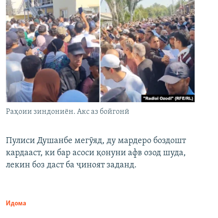
Раҳоии зиндониён. Акс аз бойгонӣ
Пулиси Душанбе мегӯяд, ду мардеро боздошт
кардааст, ки бар асоси қонуни афв озод шуда,
лекин боз даст ба ҷиноят заданд.
Идома