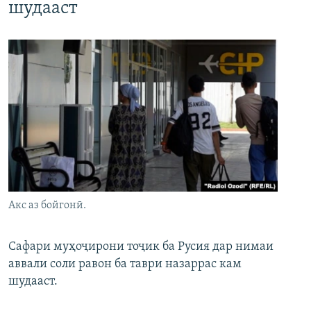
шудааст
Акс аз бойгонӣ.
Сафари муҳоҷирони тоҷик ба Русия дар нимаи
аввали соли равон ба таври назаррас кам
шудааст.