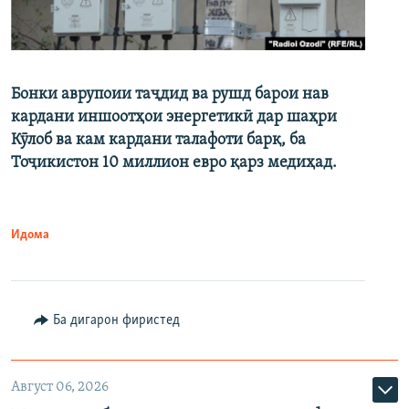
Бонки аврупоии таҷдид ва рушд барои нав
кардани иншоотҳои энергетикӣ дар шаҳри
Кӯлоб ва кам кардани талафоти барқ, ба
Тоҷикистон 10 миллион евро қарз медиҳад.
Идома
Ба дигарон фиристед
Август 06, 2026