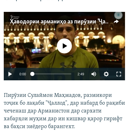
Ҳаводории арманиҳо аз пирӯзии "Ҷаллод"-и тоҷик
Феълан кор намекунад
Auto
0:00
2:49
240p
Пирӯзии Сулаймон Маҳмадов, размикори
360p
тоҷик бо лақаби "Ҷаллод", дар набард бо рақиби
480p
Auto
240p
360p
480p
чеченаш дар Арманистон дар сархати
720p
хабарҳои муҳим дар ин кишвар қарор гирифт
720p
1080p
ва баҳси зиёдеро барангехт.
1080p