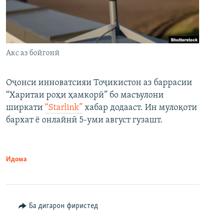
Акс аз бойгонӣ
Оҷонси инноватсияи Тоҷикистон аз баррасии
“Харитаи роҳи ҳамкорӣ” бо масъулони
ширкати
“Starlink”
хабар додааст. Ин мулоқоти
бархат ё онлайнӣ 5-уми август гузашт.
Идома
Ба дигарон фиристед