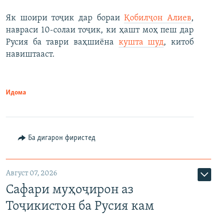
Як шоири тоҷик дар бораи
Қобилҷон Алиев
,
навраси 10-солаи тоҷик, ки ҳашт моҳ пеш дар
Русия ба таври ваҳшиёна
кушта шуд
, китоб
навиштааст.
Идома
Ба дигарон фиристед
Август 07, 2026
Сафари муҳоҷирон аз
Тоҷикистон ба Русия кам