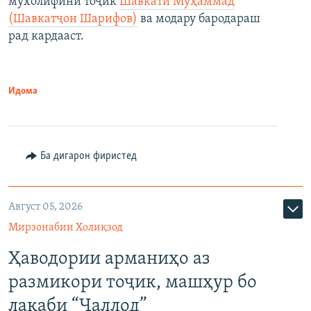
мухолифини тоҷик
Шавкати Муҳаммад
(Шавкатҷон Шарифов)
ва модару бародараш
рад кардааст.
Идома
Ба дигарон фиристед
Август 05, 2026
Мирзонабии Холиқзод
Ҳаводории арманиҳо аз
размикори тоҷик, машҳур бо
лақаби “Ҷаллод”