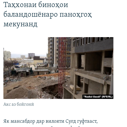
Таҳхонаи биноҳои
баландошёнаро паноҳгоҳ
мекунанд
Акс аз бойгонӣ
Як мансабдор дар вилояти Суғд гуфтааст,