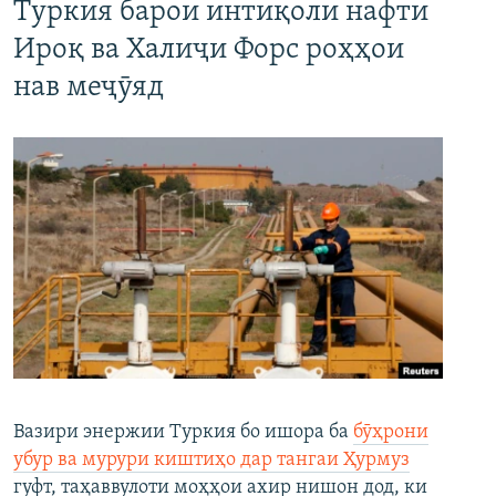
Туркия барои интиқоли нафти
Ироқ ва Халиҷи Форс роҳҳои
нав меҷӯяд
Вазири энержии Туркия бо ишора ба
бӯҳрони
убур ва мурури киштиҳо дар тангаи Ҳурмуз
гуфт, таҳаввулоти моҳҳои ахир нишон дод, ки