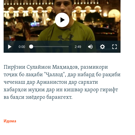
Феълан кор намекунад
Auto
0:00
2:49
240p
Пирӯзии Сулаймон Маҳмадов, размикори
360p
тоҷик бо лақаби "Ҷаллод", дар набард бо рақиби
480p
Auto
240p
360p
480p
чеченаш дар Арманистон дар сархати
720p
хабарҳои муҳим дар ин кишвар қарор гирифт
720p
1080p
ва баҳси зиёдеро барангехт.
1080p
Идома