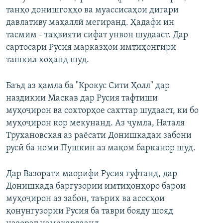
танҳо донишгоҳҳо ва муассисаҳои дигари
давлативу маҳаллӣ мегиранд. Ҳадафи ин
тасмим - тақвияти сифат унвон шудааст. Дар
сартосари Русия марказҳои имтиҳонгирӣ
ташкил хоҳанд шуд.
Баъд аз ҳамла ба "Крокус Сити Ҳолл" дар
наздикии Маскав дар Русия тафтиши
муҳоҷирон ва сохторҳое сахттар шудааст, ки бо
муҳоҷирон кор мекунанд. Аз ҷумла, Наталя
Трухановская аз раёсати Донишкадаи забони
русӣ ба номи Пушкин аз мақом барканор шуд.
Дар Вазорати маорифи Русия гуфтанд, дар
Донишкада баргузории имтиҳонҳоро барои
муҳоҷирон аз забон, таърих ва асосҳои
қонунгузории Русия ба таври бояду шояд