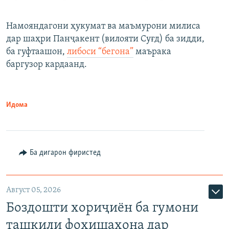
Намояндагони ҳукумат ва маъмурони милиса
дар шаҳри Панҷакент (вилояти Суғд) ба зидди,
ба гуфтаашон,
либоси “бегона”
маърака
баргузор кардаанд.
Идома
Ба дигарон фиристед
Август 05, 2026
Боздошти хориҷиён ба гумони
ташкили фоҳишахона дар