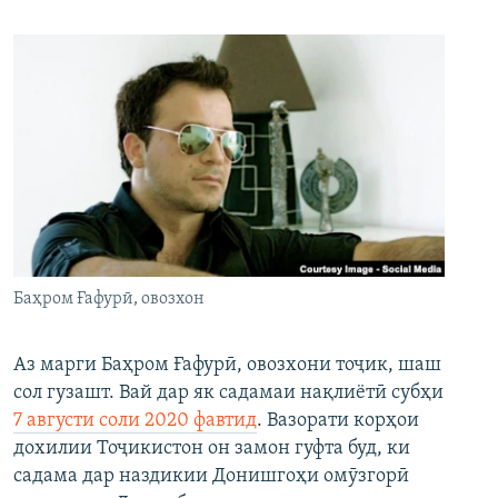
Баҳром Ғафурӣ, овозхон
Аз марги Баҳром Ғафурӣ, овозхони тоҷик, шаш
сол гузашт. Вай дар як садамаи нақлиётӣ субҳи
7 августи соли 2020 фавтид
. Вазорати корҳои
дохилии Тоҷикистон он замон гуфта буд, ки
садама дар наздикии Донишгоҳи омӯзгорӣ