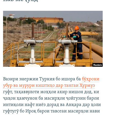
Вазири энержии Туркия бо ишора ба
бӯҳрони
убур ва мурури киштиҳо дар тангаи Ҳурмуз
гуфт, таҳаввулоти моҳҳои ахир нишон дод, ки
ҷаҳон ҳамчунон ба масирҳои ҷойгузин барои
интиқоли нафт ниёз дорад ва Анқара дар ҳоли
гуфтугӯ бо Ироқ барои тавсеаи масирҳои нави