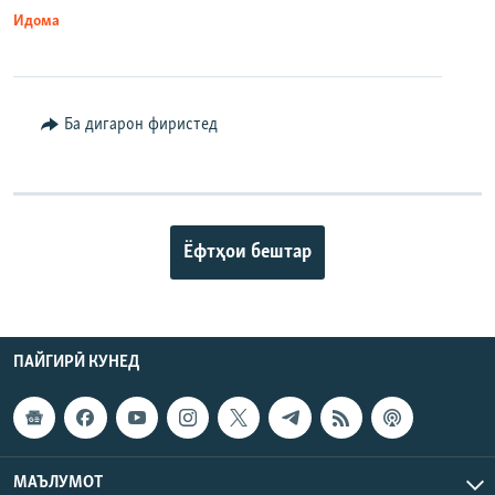
Идома
Ба дигарон фиристед
Ёфтҳои бештар
ПАЙГИРӢ КУНЕД
МАЪЛУМОТ