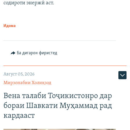
содироти энержӣ аст.
Идома
Ба дигарон фиристед
Август 05, 2026
Мирзонабии Холиқзод
Вена талаби Тоҷикистонро дар
бораи Шавкати Муҳаммад рад
кардааст