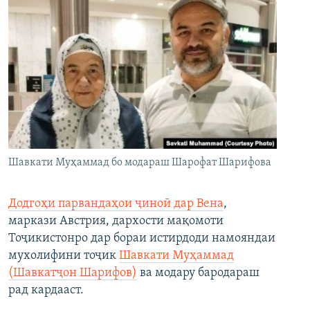
Шавкати Муҳаммад бо модараш Шарофат Шарифова
Додгоҳи парвандаҳои ҷиноӣ дар Вена
,
маркази Австрия, дархости мақомоти
Тоҷикистонро дар бораи истирдоди намояндаи
мухолифини тоҷик
Шавкати Муҳаммад
(Шавкатҷон Шарифов)
ва модару бародараш
рад кардааст.