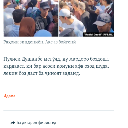
Раҳоии зиндониён. Акс аз бойгонӣ
Пулиси Душанбе мегӯяд, ду мардеро боздошт
кардааст, ки бар асоси қонуни афв озод шуда,
лекин боз даст ба ҷиноят заданд.
Идома
Ба дигарон фиристед