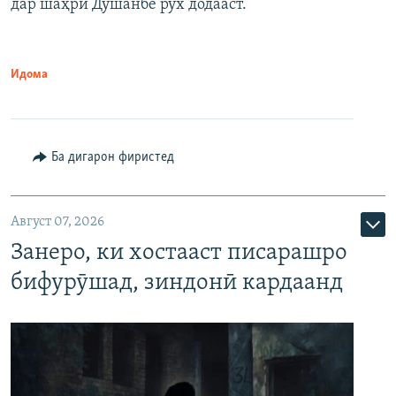
дар шаҳри Душанбе рух додааст.
Идома
Ба дигарон фиристед
Август 07, 2026
Занеро, ки хостааст писарашро
бифурӯшад, зиндонӣ кардаанд