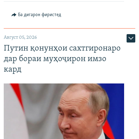
Ба дигарон фиристед
Август 05, 2026
Путин қонунҳои сахтгиронаро
дар бораи муҳоҷирон имзо
кард