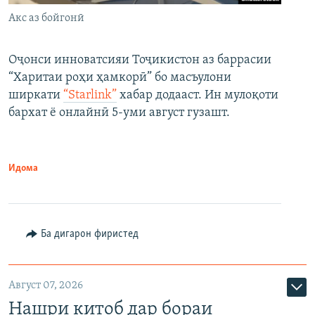
Акс аз бойгонӣ
Оҷонси инноватсияи Тоҷикистон аз баррасии
“Харитаи роҳи ҳамкорӣ” бо масъулони
ширкати
“Starlink”
хабар додааст. Ин мулоқоти
бархат ё онлайнӣ 5-уми август гузашт.
Идома
Ба дигарон фиристед
Август 07, 2026
Нашри китоб дар бораи