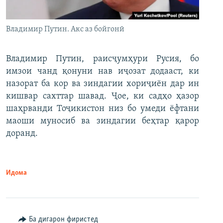
Владимир Путин. Акс аз бойгонӣ
Владимир Путин, раисҷумҳури Русия, бо
имзои чанд қонуни нав иҷозат додааст, ки
назорат ба кор ва зиндагии хориҷиён дар ин
кишвар сахттар шавад. Ҷое, ки садҳо ҳазор
шаҳрванди Тоҷикистон низ бо умеди ёфтани
маоши муносиб ва зиндагии беҳтар қарор
доранд.
Идома
Ба дигарон фиристед