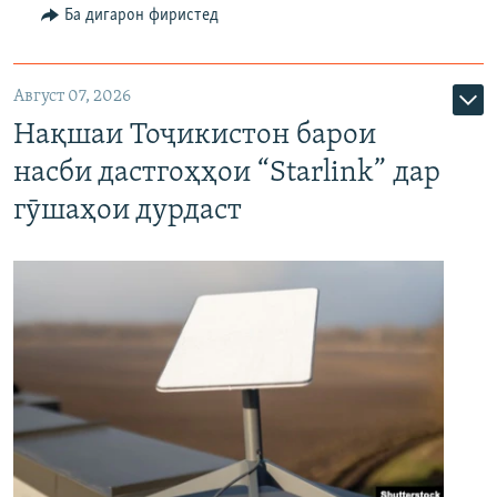
Ба дигарон фиристед
Август 07, 2026
Нақшаи Тоҷикистон барои
насби дастгоҳҳои “Starlink” дар
гӯшаҳои дурдаст