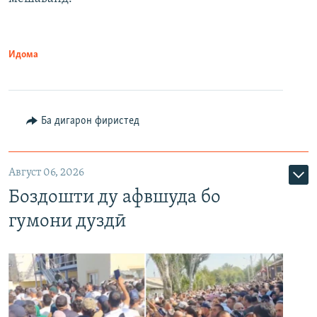
Идома
Ба дигарон фиристед
Август 06, 2026
Боздошти ду афвшуда бо
гумони дуздӣ