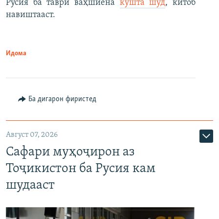
Русия ба таври ваҳшиёна
кушта шуд
, китоб
навиштааст.
Идома
Ба дигарон фиристед
Август 07, 2026
Сафари муҳоҷирон аз
Тоҷикистон ба Русия кам
шудааст