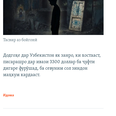
Тасвир аз бойгонӣ
Додгоҳе дар Узбекистон як занро, ки хостааст,
писарашро дар ивази 3300 доллар ба ҷуфти
дигаре фурӯшад, ба севуним сол зиндон
маҳкум кардааст.
Идома