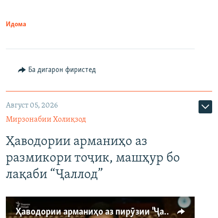
Идома
Ба дигарон фиристед
Август 05, 2026
Мирзонабии Холиқзод
Ҳаводории арманиҳо аз
размикори тоҷик, машҳур бо
лақаби “Ҷаллод”
Ҳаводории арманиҳо аз пирӯзии "Ҷаллод"-и тоҷик