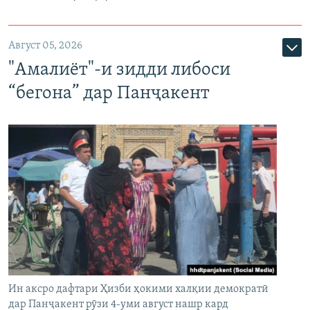
Август 05, 2026
"Амалиёт"-и зидди либоси
“бегона” дар Панҷакент
Ин аксро дафтари Ҳизби ҳокими халқии демократӣ
дар Панҷакент рӯзи 4-уми август нашр кард