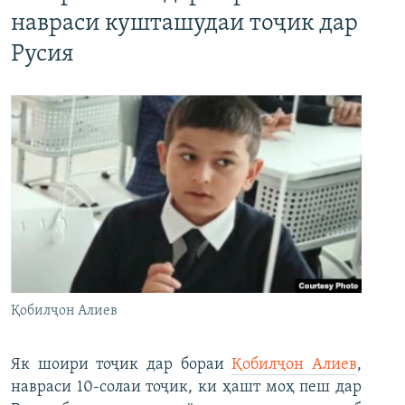
навраси кушташудаи тоҷик дар
Русия
Қобилҷон Алиев
Як шоири тоҷик дар бораи
Қобилҷон Алиев
,
навраси 10-солаи тоҷик, ки ҳашт моҳ пеш дар