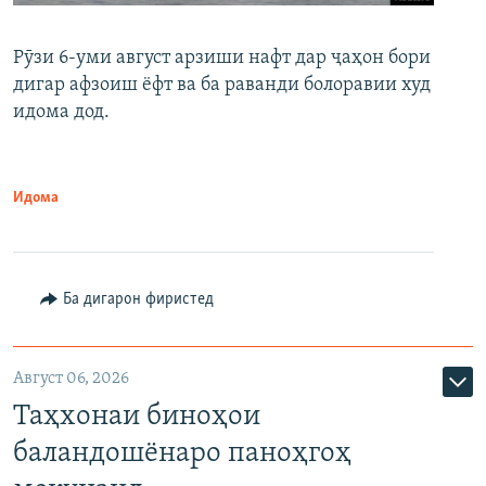
Рӯзи 6-уми август арзиши нафт дар ҷаҳон бори
дигар афзоиш ёфт ва ба раванди болоравии худ
идома дод.
Идома
Ба дигарон фиристед
Август 06, 2026
Таҳхонаи биноҳои
баландошёнаро паноҳгоҳ