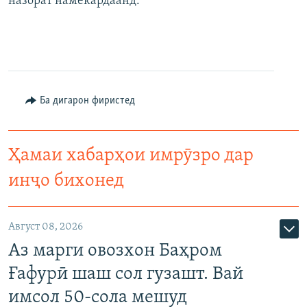
назорат намекардаанд.
Ба дигарон фиристед
Ҳамаи хабарҳои имрӯзро дар
инҷо бихонед
Август 08, 2026
Аз марги овозхон Баҳром
Ғафурӣ шаш сол гузашт. Вай
имсол 50-сола мешуд