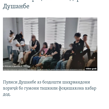
Душанбе
Пулиси Душанбе аз боздошти шаҳрвандони
хориҷӣ бо гумони ташкили фоҳишахона хабар
дод.