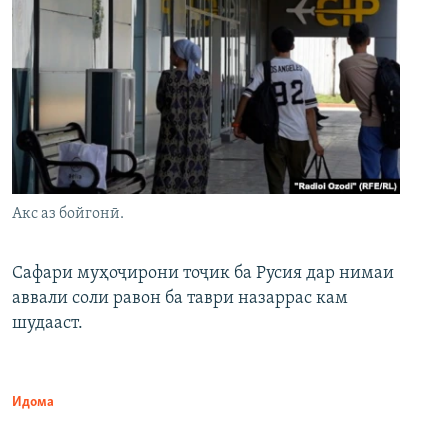
Акс аз бойгонӣ.
Сафари муҳоҷирони тоҷик ба Русия дар нимаи
аввали соли равон ба таври назаррас кам
шудааст.
Идома