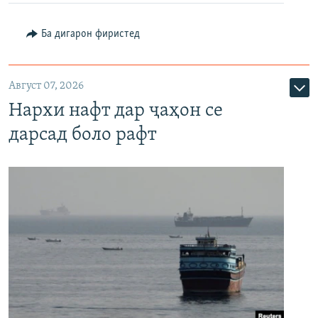
Ба дигарон фиристед
Август 07, 2026
Нархи нафт дар ҷаҳон се
дарсад боло рафт