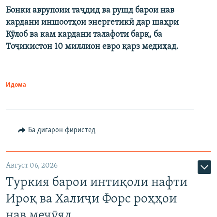
Бонки аврупоии таҷдид ва рушд барои нав
кардани иншоотҳои энергетикӣ дар шаҳри
Кӯлоб ва кам кардани талафоти барқ, ба
Тоҷикистон 10 миллион евро қарз медиҳад.
Идома
Ба дигарон фиристед
Август 06, 2026
Туркия барои интиқоли нафти
Ироқ ва Халиҷи Форс роҳҳои
нав меҷӯяд