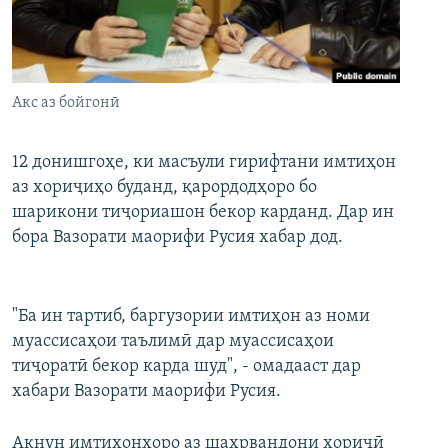
ГУЗОРИШҲОИ РАДИОӢ
Русский
ПАЙГИРӢ КУНЕД
Акс аз бойгонӣ
12 донишгоҳе, ки масъули гирифтани имтиҳон
аз хориҷиҳо буданд, қарордодҳоро бо
шарикони тиҷориашон бекор карданд. Дар ин
Ҳамаи сомонаҳои RFE/RL
бора Вазорати маорифи Русия хабар дод.
"Ба ин тартиб, баргузории имтиҳон аз номи
муассисаҳои таълимӣ дар муассисаҳои
тиҷоратӣ бекор карда шуд", - омадааст дар
хабари Вазорати маорифи Русия.
Акнун имтиҳонҳоро аз шаҳрвандони хориҷӣ