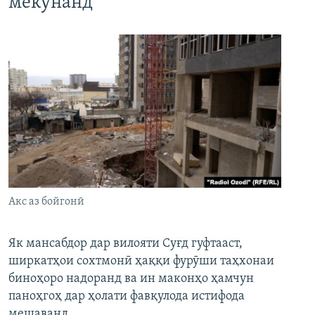
мекунанд
Акс аз бойгонӣ
Як мансабдор дар вилояти Суғд гуфтааст,
ширкатҳои сохтмонӣ ҳаққи фурӯши таҳхонаи
биноҳоро надоранд ва ин маконҳо ҳамчун
паноҳгоҳ дар ҳолати фавқулода истифода
мешаванд.