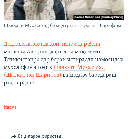
Шавкати Муҳаммад бо модараш Шарофат Шарифова
Додгоҳи парвандаҳои ҷиноӣ дар Вена
,
маркази Австрия, дархости мақомоти
Тоҷикистонро дар бораи истирдоди намояндаи
мухолифини тоҷик
Шавкати Муҳаммад
(Шавкатҷон Шарифов)
ва модару бародараш
рад кардааст.
Идома
Ба дигарон фиристед