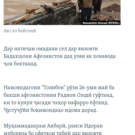
ГУЗОРИШҲОИ РАДИОӢ
Русский
ПАЙГИРӢ КУНЕД
Акс аз бойгонӣ
Дар натиҷаи омадани сел дар вилояти
Бадахшони Афғонистон даҳ узви як хонавода
ҷон бохтаанд.
Ҳамаи сомонаҳои RFE/RL
Намояндагони "Толибон" рӯзи 26-уми май ба
бахши афғонистонии Радиои Озодӣ гуфтанд,
ки то кунун ҷасади чаҳор нафарро ёфтанд.
Ҷустуҷӯйи боқимондаҳо идома дорад.
Муҳаммадакрам Акбарӣ, раиси Идораи
мубориза бо офатҳои табиӣ дар вилояти