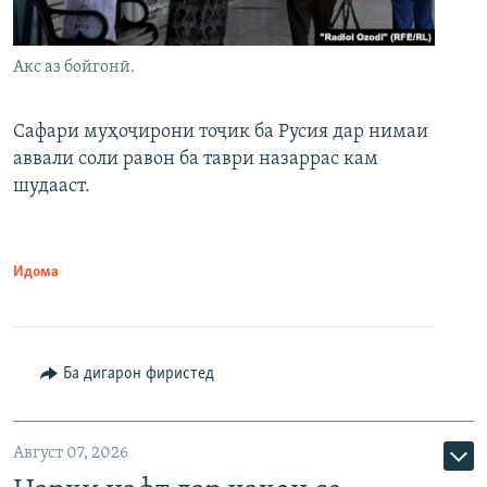
Акс аз бойгонӣ.
Сафари муҳоҷирони тоҷик ба Русия дар нимаи
аввали соли равон ба таври назаррас кам
шудааст.
Идома
Ба дигарон фиристед
Август 07, 2026