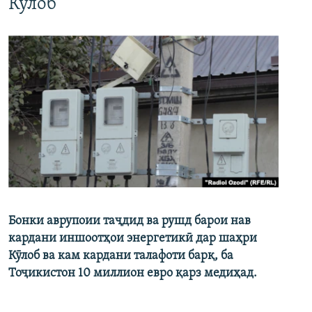
Кӯлоб
Бонки аврупоии таҷдид ва рушд барои нав
кардани иншоотҳои энергетикӣ дар шаҳри
Кӯлоб ва кам кардани талафоти барқ, ба
Тоҷикистон 10 миллион евро қарз медиҳад.