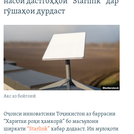
насби дастгоҳҳои “Starlink” дар
гӯшаҳои дурдаст
Акс аз бойгонӣ
Оҷонси инноватсияи Тоҷикистон аз баррасии
“Харитаи роҳи ҳамкорӣ” бо масъулони
ширкати
“Starlink”
хабар додааст. Ин мулоқоти