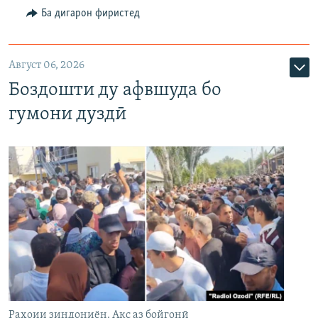
Ба дигарон фиристед
Август 06, 2026
Боздошти ду афвшуда бо
гумони дуздӣ
Раҳоии зиндониён. Акс аз бойгонӣ