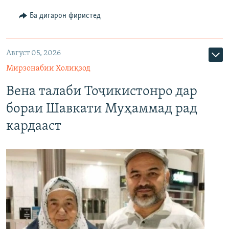
Ба дигарон фиристед
Август 05, 2026
Мирзонабии Холиқзод
Вена талаби Тоҷикистонро дар
бораи Шавкати Муҳаммад рад
кардааст