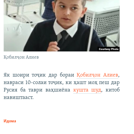
Қобилҷон Алиев
Як шоири тоҷик дар бораи
Қобилҷон Алиев
,
навраси 10-солаи тоҷик, ки ҳашт моҳ пеш дар
Русия ба таври ваҳшиёна
кушта шуд
, китоб
навиштааст.
Идома