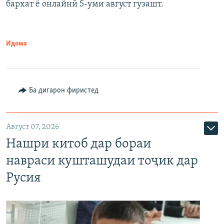
бархат ё онлайнӣ 5-уми август гузашт.
Идома
Ба дигарон фиристед
Август 07, 2026
Нашри китоб дар бораи
навраси кушташудаи тоҷик дар
Русия