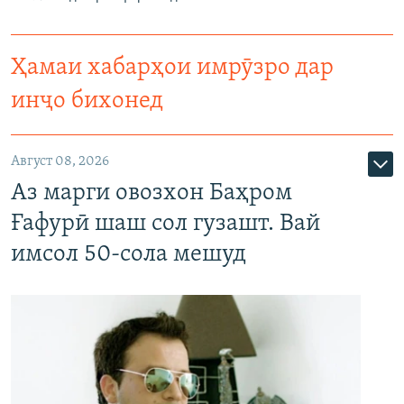
Ҳамаи хабарҳои имрӯзро дар
инҷо бихонед
Август 08, 2026
Аз марги овозхон Баҳром
Ғафурӣ шаш сол гузашт. Вай
имсол 50-сола мешуд