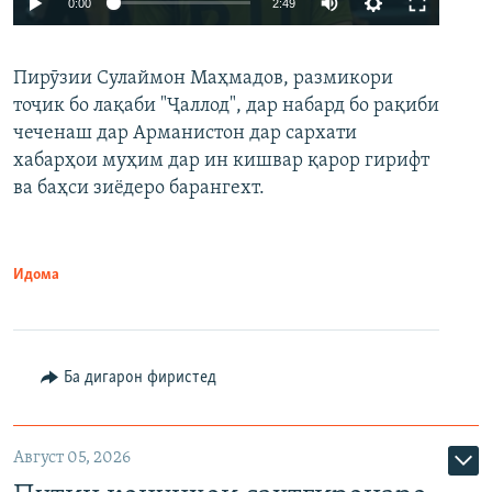
0:00
2:49
240p
Пирӯзии Сулаймон Маҳмадов, размикори
360p
тоҷик бо лақаби "Ҷаллод", дар набард бо рақиби
480p
Auto
240p
360p
480p
чеченаш дар Арманистон дар сархати
720p
хабарҳои муҳим дар ин кишвар қарор гирифт
720p
1080p
ва баҳси зиёдеро барангехт.
1080p
Идома
Ба дигарон фиристед
Август 05, 2026