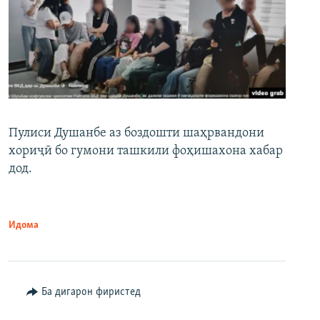
Пулиси Душанбе аз боздошти шаҳрвандони
хориҷӣ бо гумони ташкили фоҳишахона хабар
дод.
Идома
Ба дигарон фиристед