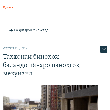
Идома
Ба дигарон фиристед
Август 06, 2026
Таҳхонаи биноҳои
баландошёнаро паноҳгоҳ
мекунанд