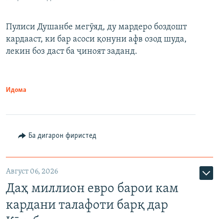
Пулиси Душанбе мегӯяд, ду мардеро боздошт
кардааст, ки бар асоси қонуни афв озод шуда,
лекин боз даст ба ҷиноят заданд.
Идома
Ба дигарон фиристед
Август 06, 2026
Даҳ миллион евро барои кам
кардани талафоти барқ дар