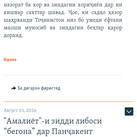
назорат ба кор ва зиндагии хориҷиён дар ин
кишвар сахттар шавад. Ҷое, ки садҳо ҳазор
шаҳрванди Тоҷикистон низ бо умеди ёфтани
маоши муносиб ва зиндагии беҳтар қарор
доранд.
Идома
Ба дигарон фиристед
Август 05, 2026
"Амалиёт"-и зидди либоси
“бегона” дар Панҷакент