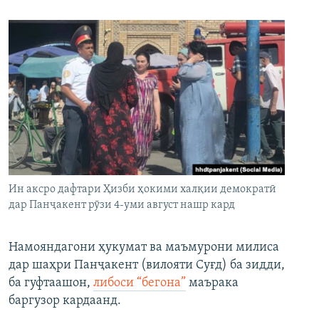
Ин аксро дафтари Ҳизби ҳокими халқии демократӣ
дар Панҷакент рӯзи 4-уми август нашр кард
Намояндагони ҳукумат ва маъмурони милиса
дар шаҳри Панҷакент (вилояти Суғд) ба зидди,
ба гуфтаашон,
либоси “бегона”
маърака
баргузор кардаанд.