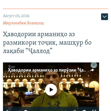
Август 05, 2026
Мирзонабии Холиқзод
Ҳаводории арманиҳо аз
размикори тоҷик, машҳур бо
лақаби “Ҷаллод”
Ҳаводории арманиҳо аз пирӯзии "Ҷаллод"-и тоҷик
Феълан кор намекунад
Auto