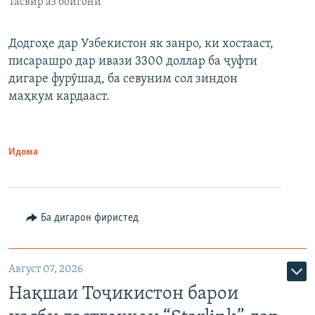
Тасвир аз бойгонӣ
Додгоҳе дар Узбекистон як занро, ки хостааст,
писарашро дар ивази 3300 доллар ба ҷуфти
дигаре фурӯшад, ба севуним сол зиндон
маҳкум кардааст.
Идома
Ба дигарон фиристед
Август 07, 2026
Нақшаи Тоҷикистон барои