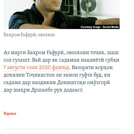
Баҳром Ғафурӣ, овозхон
Аз марги Баҳром Ғафурӣ, овозхони тоҷик, шаш
сол гузашт. Вай дар як садамаи нақлиётӣ субҳи
7 августи соли 2020 фавтид
. Вазорати корҳои
дохилии Тоҷикистон он замон гуфта буд, ки
садама дар наздикии Донишгоҳи омӯзгорӣ
дар шаҳри Душанбе рух додааст.
Идома