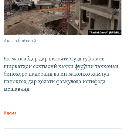
Акс аз бойгонӣ
Як мансабдор дар вилояти Суғд гуфтааст,
ширкатҳои сохтмонӣ ҳаққи фурӯши таҳхонаи
биноҳоро надоранд ва ин маконҳо ҳамчун
паноҳгоҳ дар ҳолати фавқулода истифода
мешаванд.
Идома