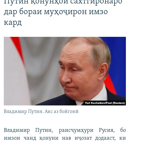
Путин қонунҳои сахтгиронаро
дар бораи муҳоҷирон имзо
кард
Владимир Путин. Акс аз бойгонӣ
Владимир Путин, раисҷумҳури Русия, бо
имзои чанд қонуни нав иҷозат додааст, ки