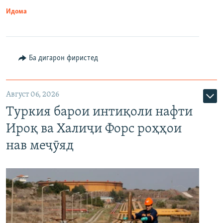
Идома
Ба дигарон фиристед
Август 06, 2026
Туркия барои интиқоли нафти
Ироқ ва Халиҷи Форс роҳҳои
нав меҷӯяд