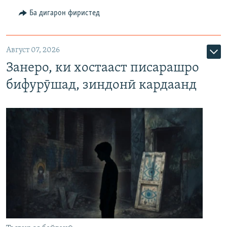
Ба дигарон фиристед
Август 07, 2026
Занеро, ки хостааст писарашро
бифурӯшад, зиндонӣ кардаанд