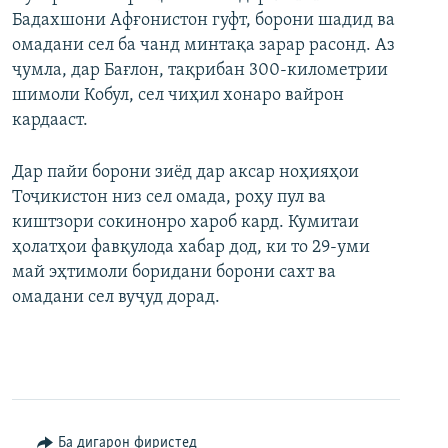
Бадахшони Афғонистон гуфт, борони шадид ва
омадани сел ба чанд минтақа зарар расонд. Аз
ҷумла, дар Бағлон, тақрибан 300-километрии
шимоли Кобул, сел чиҳил хонаро вайрон
кардааст.
Дар пайи борони зиёд дар аксар ноҳияҳои
Тоҷикистон низ сел омада, роҳу пул ва
киштзори сокинонро хароб кард. Кумитаи
ҳолатҳои фавқулода хабар дод, ки то 29-уми
май эҳтимоли боридани борони сахт ва
омадани сел вуҷуд дорад.
Ба дигарон фиристед