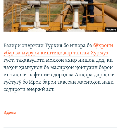
Вазири энержии Туркия бо ишора ба
бӯҳрони
убур ва мурури киштиҳо дар тангаи Ҳурмуз
гуфт, таҳаввулоти моҳҳои ахир нишон дод, ки
ҷаҳон ҳамчунон ба масирҳои ҷойгузин барои
интиқоли нафт ниёз дорад ва Анқара дар ҳоли
гуфтугӯ бо Ироқ барои тавсеаи масирҳои нави
содироти энержӣ аст.
Идома