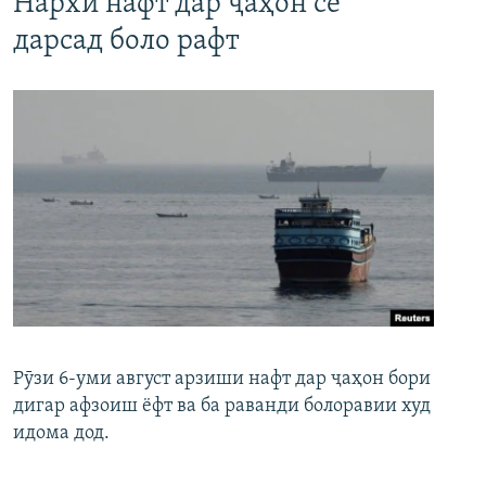
Нархи нафт дар ҷаҳон се
дарсад боло рафт
Рӯзи 6-уми август арзиши нафт дар ҷаҳон бори
дигар афзоиш ёфт ва ба раванди болоравии худ
идома дод.