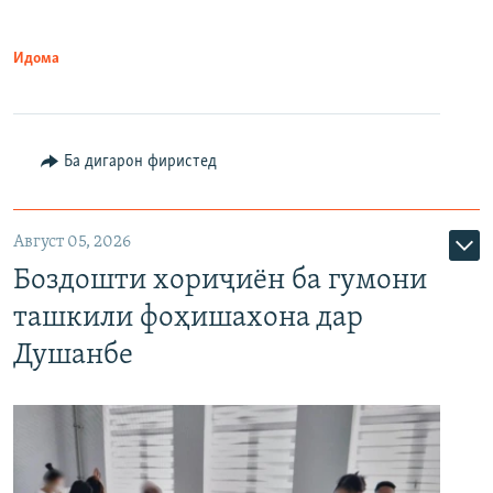
Идома
Ба дигарон фиристед
Август 05, 2026
Боздошти хориҷиён ба гумони
ташкили фоҳишахона дар
Душанбе