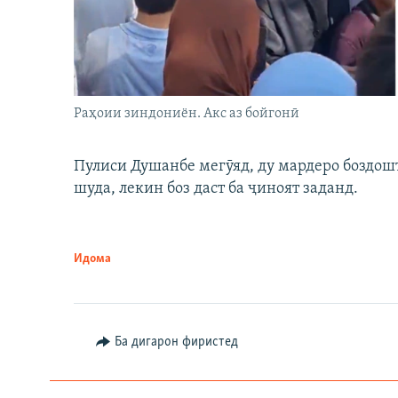
Раҳоии зиндониён. Акс аз бойгонӣ
Пулиси Душанбе мегӯяд, ду мардеро боздошт 
шуда, лекин боз даст ба ҷиноят заданд.
Идома
Ба дигарон фиристед