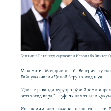
ГУЗОРИШҲОИ РАДИОӢ
Бенямин Нетаняҳу, сарвазири Исроил бо Виктор 
Мақомоти Маҷористон ё Венгрия гуфта
Байнулмилалии Ҷиноӣ берун хоҳад шуд.
“Давлат раванди хуруҷро рӯзи 3-юми апре
оғоз хоҳад кард,” – гуфт як намояндаи ҳуку
Ин тасмим дар замоне эълон гашт, ки Б