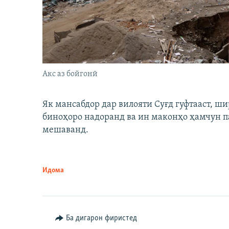
Акс аз бойгонӣ
Як мансабдор дар вилояти Суғд гуфтааст, 
биноҳоро надоранд ва ин маконҳо ҳамчун п
мешаванд.
Идома
Ба дигарон фиристед