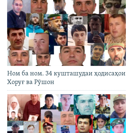
Ном ба ном. 34 кушташудаи ҳодисаҳои
Хоруғ ва Рӯшон