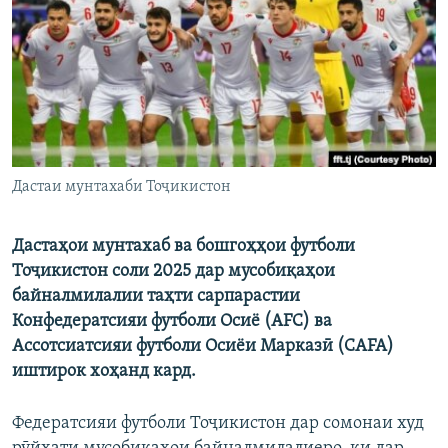
ГУЗОРИШҲОИ РАДИОӢ
Русский
ПАЙГИРӢ КУНЕД
Дастаи мунтахаби Тоҷикистон
Ҳамаи сомонаҳои RFE/RL
Дастаҳои мунтахаб ва бошгоҳҳои футболи
Тоҷикистон соли 2025 дар мусобиқаҳои
байналмилалии таҳти сарпарастии
Конфедератсияи футболи Осиё (AFC) ва
Ассотсиатсияи футболи Осиёи Марказӣ (CAFA)
иштирок хоҳанд кард.
Федератсияи футболи Тоҷикистон дар сомонаи худ