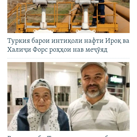
Туркия барои интиқоли нафти Ироқ ва
Халиҷи Форс роҳҳои нав меҷӯяд