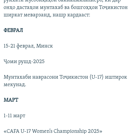
рӯйхати мусобиқаҳои байналмилалиеро, ки дар
онҳо дастаҳои мунтахаб ва бошгоҳҳои Тоҷикистон
ширкат меварзанд, нашр кардааст:
ФЕВРАЛ
15-21 феврал, Минск
Ҷоми рушд-2025
Мунтахаби наврасони Тоҷикистон (U-17) иштирок
мекунад.
МАРТ
1-11 март
«CAFA U-17 Women’s Championship 2025»