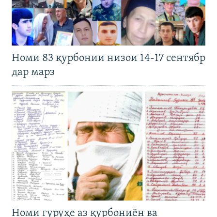
Номи 83 қурбонии низои 14-17 сентябр
дар марз
Номи гуруҳе аз қурбониён ва