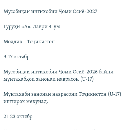
Мусобиқаи интихобии Ҷоми Осиё-2027
Гурӯҳи «А». Даври 4-ум
Молдив – Тоҷикистон
9-17 октябр
Мусобиқаи интихобии Ҷоми Осиё-2026 байни
мунтахабҳои занонаи наврасон (U-17)
Мунтахаби занонаи наврасони Тоҷикистон (U-17)
иштирок мекунад.
21-23 октябр