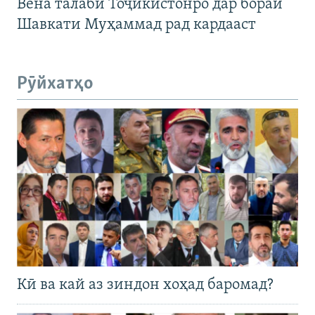
Вена талаби Тоҷикистонро дар бораи
Шавкати Муҳаммад рад кардааст
Рӯйхатҳо
Кӣ ва кай аз зиндон хоҳад баромад?