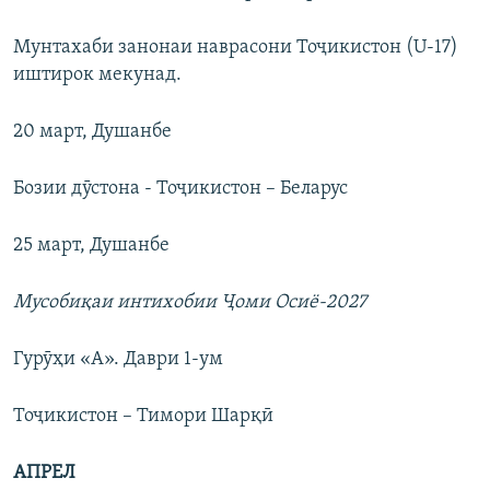
Мунтахаби занонаи наврасони Тоҷикистон (U-17)
иштирок мекунад.
20 март, Душанбе
Бозии дӯстона - Тоҷикистон – Беларус
25 март, Душанбе
Мусобиқаи интихобии Ҷоми Осиё-2027
Гурӯҳи «А». Даври 1-ум
Тоҷикистон – Тимори Шарқӣ
АПРЕЛ