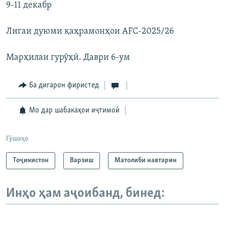
9-11 декабр
Лигаи дуюми қаҳрамонҳои AFC-2025/26
Марҳилаи гурӯҳӣ. Даври 6-ум
Ба дигарон фиристед
Мо дар шабакаҳои иҷтимоӣ
Гӯшаҳо
Тоҷикистон
Варзиш
Матолиби навтарин
Инҳо ҳам аҷоибанд, бинед: