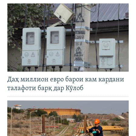
Даҳ миллион евро барои кам кардани
талафоти барқ дар Кӯлоб