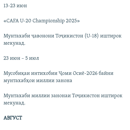
13-23 июн
«CAFA U-20 Championship 2025»
Мунтахаби ҷавонони Тоҷикистон (U-18) иштирок
мекунад.
23 июн – 5 июл
Мусобиқаи интихобии Ҷоми Осиё-2026 байни
мунтахабҳои миллии занона
Мунтахаби миллии занонаи Тоҷикистон иштирок
мекунад.
АВГУСТ