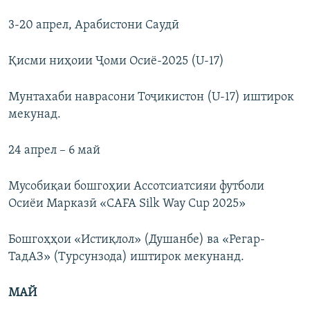
3-20 апрел, Арабистони Саудӣ
Қисми ниҳоии Ҷоми Осиё-2025 (U-17)
Мунтахаби наврасони Тоҷикистон (U-17) иштирок
мекунад.
24 апрел – 6 май
Мусобиқаи бошгоҳии Ассотсиатсияи футболи
Осиёи Марказӣ «CAFA Silk Way Cup 2025»
Бошгоҳҳои «Истиқлол» (Душанбе) ва «Регар-
ТадАЗ» (Турсунзода) иштирок мекунанд.
МАЙ