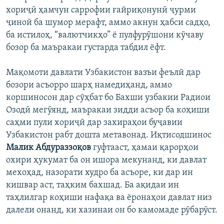
хориҷӣ ҳамчун саррофии ғайриқонунӣ ҷурми
ҷиноӣ ба шумор мерафт, аммо акнун ҳабси садҳо,
ба истилоҳ, “валютчикҳо” ё пулфурӯшони кӯчаву
бозор ба маъракаи густарда табдил ёфт.
Мақомоти давлати Узбакистон вазъи феълӣ дар
бозори асъорро шарҳ намедиҳанд, аммо
коршиносон дар сӯҳбат бо Бахши узбакии Радиои
Озодӣ мегӯянд, маъракаи зидди асъор ба коҳиши
саҳми пули хориҷӣ дар захираҳои буҷавии
Узбакистон рабт дошта метавонад. Иқтисодшинос
Малик Абдураззоқов
гуфтааст, ҳамаи қарорҳои
охири ҳукумат ба он ишора мекунанд, ки давлат
мехоҳад, назорати худро ба асъоре, ки дар ин
кишвар аст, таҳким бахшад. Ба ақидаи ин
таҳлилгар коҳиши нафақа ва ёронаҳои давлат низ
далели онанд, ки хазинаи он бо камомаде рӯбарӯст.