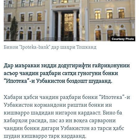
ГУЗОРИШҲОИ РАДИОӢ
Русский
ПАЙГИРӢ КУНЕД
Бинои "Ipoteka-bank" дар шаҳри Тошканд
Дар маъракаи зидди додугирифти ғайриқонунии
Ҳамаи сомонаҳои RFE/RL
асъор чандин раҳбари сатҳи гуногуни бонки
“Ипотека”-и Узбакистон боздошт шудаанд.
Хабари ҳабси чандин раҳбари бонки “Ипотека”-и
Узбакистон кормандони риштаи бонки ин
кишварро шадидан нигарон кардааст. Бино ба
хабарҳои расида, пас аз ин воқеа сарварони
чандин бонки дигари Узбакистон аз тарси ҳабс
шудан кишварро тарк кардаанд.