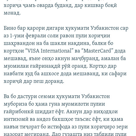
хориҷа ҷамъ оварда буданд, дар кишвар боқӣ
монад.
Бино бар қарори дигари ҳукумати Узбакистон сар
аз 1-уми феврали соли равон пули хориҷии
шаҳрвандон на ба шакли нақдина, балки бо
кортҳои “VISA International” ва “MasterCard” дода
мешавад, яъне онҳо акнун маҷбуранд, амалан ба
муомилаи ғайринақдӣ рӯй оранд. Кортҳо дар
навбати худ ба ашхосе дода мешаванд, ки сафари
хориҷӣ дар пеш доранд.
Ва бо дастури сеюми ҳукумати Узбакистон
мубориза бо ҳама гуна муомилоти пулии
ғайрибонкӣ шиддат ёфт. Акнун дар ниҳодҳои
интизомӣ ва андоз бахшҳое таъсис ёфт, ки ҳама
навъи тиҷорат бо истифода аз пули хориҷиро зери
назорат мегиранд. Дар гузашта низ табдили пули