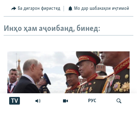
Ба дигарон фиристед
Мо дар шабакаҳои иҷтимоӣ
Инҳо ҳам аҷоибанд, бинед:
TV
РУС
Узви Сенати Амрико: "Кори Путин
Ҷустуҷӯ