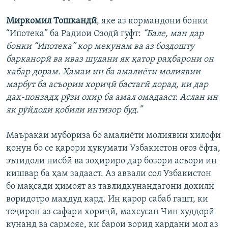
Миркомил Тошкандӣ
, яке аз кормандони бонки
“Ипотека” ба Радиои Озодӣ гуфт:
“Бале, ман дар
бонки “Ипотека” кор мекунам ва аз боздошту
барканорӣ ва иваз шудани як қатор раҳбарони он
хабар дорам. Ҳамаи ин ба амалиёти молиявии
марбут ба асъории хориҷӣ бастагӣ дорад, ки дар
даҳ-понзадҳ рӯзи охир ба амал омадааст. Аслан ин
як рӯйдоди қобили интизор буд.”
Маъракаи мубориза бо амалиёти молиявии хилофи
қонун бо се қарори ҳукумати Узбакистон оғоз ёфта,
эътидоли нисбӣ ва зоҳириро дар бозори асъори ин
кишвар ба ҳам задааст. Аз аввали сол Узбакистон
бо мақсади ҳимоят аз тавлидкунандагони дохилӣ
воридотро маҳдуд кард. Ин қарор сабаб гашт, ки
тоҷирон аз сафари хориҷӣ, махсусан Чин худдорӣ
кунанд ва сармояе, ки барои ворид кардани мол аз