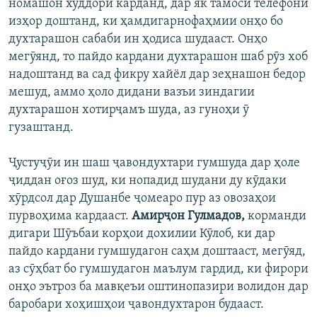
номашон худдорӣ карданд, дар як тамоси телефонӣ
изҳор доштанд, ки ҳамдигарнофаҳмии онҳо бо
духтарашон сабаби ин ҳодиса шудааст. Онҳо
мегӯянд, то пайдо кардани духтарашон шаб рӯз хоб
надоштанд ва сад фикру хайёл дар зеҳнашон бедор
мешуд, аммо ҳоло дидани вазъи зиндагии
духтарашон хотирҷамъ шуда, аз гуноҳи ӯ
гузаштанд.
Ҷустуҷӯи ин шаш ҷавондухтари гумшуда дар ҳоле
ҷиддан оғоз шуд, ки нопадид шудани ду кӯдаки
хӯрдсол дар Душанбе ҷомеаро пур аз овозаҳои
пурвоҳима кардааст.
Амирҷон Гулмадов,
корманди
дигари Шӯъбаи корҳои дохилии Кӯлоб, ки дар
пайдо кардани гумшудагон саҳм доштааст, мегӯяд,
аз сӯҳбат бо гумшудагон маълум гардид, ки фирори
онҳо эътроз ба мавқеъи оштинопазири волидон дар
баробари хоҳишҳои ҷавондухтарон будааст.