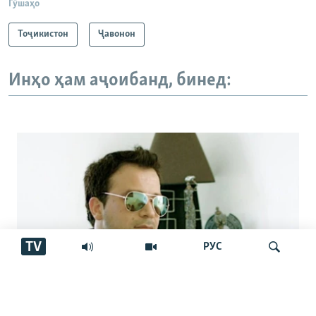
Гӯшаҳо
Тоҷикистон
Ҷавонон
Инҳо ҳам аҷоибанд, бинед:
TV
РУС
Аз марги овозхон Баҳром Ғафурӣ шаш