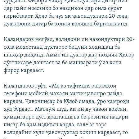
бурдааст. Фирори чаҳор ҷавондухтари дигар низ
дар пайи носозиҳо бо наздикон дар оила сурат
гирифтааст. Ҳоло ба ҷуз як ҷавондухтари 20 сола,
духтарони дигар ба хонаи волидон баргаштаанд.
Қаландаров мегӯяд, волидони ин ҷавондухтари 20-
сола мехостанд духтарро бидуни хоҳишаш ба
шавҳар диҳанд. Аммо ин духтар дар ноҳияи Ҳисор
дӯстписаре доштаст ва бо машварати ӯ аз хона
фирор кардааст.
Қаландаров гуфт: «Мо аз тафтиши рақамҳои
телефони мобилӣ маҳали зисти ҷавонро пайдо
кардем. Ҷавонписар ба Кӯлоб омада, ӯро ҳамроҳи
худ бурдаст. Маълум шуд, ки ин ду ҷавон воқеан,
ҳамдигарро дӯст доштаанд ва бо розигии падари
писар ба ҳам издивоҷ карда, вале аз тарс
волидайни худи ҷавондухтар хоҳиш кардааст, то