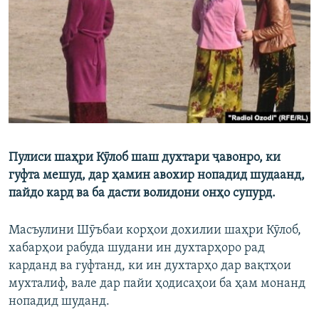
ГУЗОРИШҲОИ РАДИОӢ
Русский
ПАЙГИРӢ КУНЕД
Пулиси шаҳри Кӯлоб шаш духтари ҷавонро, ки
Ҳамаи сомонаҳои RFE/RL
гуфта мешуд, дар ҳамин авохир нопадид шудаанд,
пайдо кард ва ба дасти волидони онҳо супурд.
Масъулини Шӯъбаи корҳои дохилии шаҳри Кӯлоб,
хабарҳои рабуда шудани ин духтарҳоро рад
карданд ва гуфтанд, ки ин духтарҳо дар вақтҳои
мухталиф, вале дар пайи ҳодисаҳои ба ҳам монанд
нопадид шуданд.