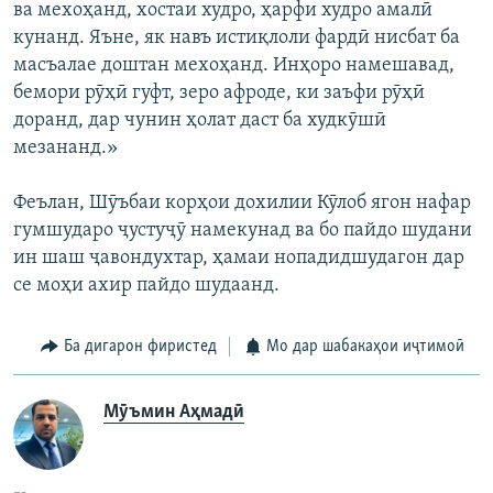
ва мехоҳанд, хостаи худро, ҳарфи худро амалӣ
кунанд. Яъне, як навъ истиқлоли фардӣ нисбат ба
масъалае доштан мехоҳанд. Инҳоро намешавад,
бемори рӯҳӣ гуфт, зеро афроде, ки заъфи рӯҳӣ
доранд, дар чунин ҳолат даст ба худкӯшӣ
мезананд.»
Феълан, Шӯъбаи корҳои дохилии Кӯлоб ягон нафар
гумшударо ҷустуҷӯ намекунад ва бо пайдо шудани
ин шаш ҷавондухтар, ҳамаи нопадидшудагон дар
се моҳи ахир пайдо шудаанд.
Ба дигарон фиристед
Мо дар шабакаҳои иҷтимоӣ
Мӯъмин Аҳмадӣ