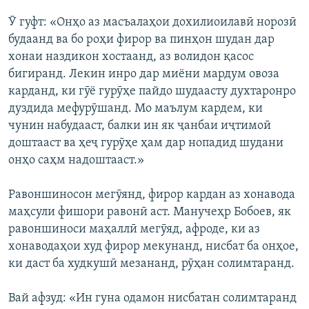
​Ӯ гуфт: «Онҳо аз масъалаҳои дохилиоилавӣ норозӣ
будаанд ва бо роҳи фирор ва пинҳон шудан дар
хонаи наздикон хостаанд, аз волидон қасос
бигиранд. Лекин инро дар миёни мардум овоза
карданд, ки гӯё гурӯҳе пайдо шудаасту духтаронро
дуздида мефурӯшанд. Мо маълум кардем, ки
чунин набудааст, балки ин як ҷанбаи иҷтимоӣ
доштааст ва ҳеҷ гурӯҳе ҳам дар нопадид шудани
онҳо саҳм надоштааст.»
Равоншиносон мегӯянд, фирор кардан аз хонавода
маҳсули фишори равонӣ аст. Манучеҳр Бобоев, як
равоншиноси маҳаллӣ мегӯяд, афроде, ки аз
хонаводаҳои худ фирор мекунанд, нисбат ба онҳое,
ки даст ба худкушӣ мезананд, рӯҳан солимтаранд.
Вай афзуд: «Ин гуна одамон нисбатан солимтаранд