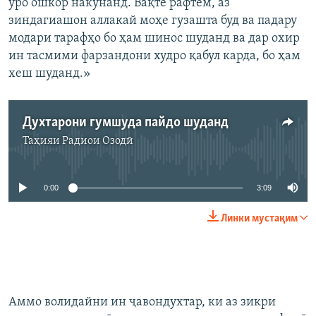
ӯро ошкор накунанд. Вақте рафтем, аз
зиндагиашон аллакай моҳе гузашта буд ва падару
модари тарафҳо бо ҳам шинос шуданд ва дар охир
ин тасмими фарзандони худро қабул карда, бо ҳам
хеш шуданд.»
Духтарони гумшуда пайдо шуданд
Таҳияи
Радиои Озодӣ
Феълан кор намекунад
0:00
3:09
Линки мустақим
Аммо волидайни ин ҷавондухтар, ки аз зикри