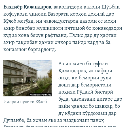
Бахтиёр Қаландаров,
ваколатдори калони Шӯъбаи
кофтукови ҷиноии Вазорати корҳои дохилӣ дар
Кӯлоб мегӯяд, ин ҷавондухтарон давоми се моҳи
ахир бинобар мушкилоти иҷтимоӣ бо хонаводаҳои
худ аз хона берун рафтаанд. Пулис дар ду ҳафтаи
ахир тақрибан ҳамаи онҳоро пайдо кард ва ба
хонаашон баргардонд.
Аз ин миён ба гуфтаи
Қаландаров, як нафари
онҳо, ки бемории рӯҳӣ
дошт дар бемористони
ноҳияи Рӯдакӣ бистарӣ
буда, ҷавонзани дигаре дар
Идораи пулиси Кӯлоб.
пайи ҷанҷол бо шавҳар, бо
ду кӯдаки хӯрдсолаш дар
Душанбе, ба хонаи яке аз наздконаш паноҳ