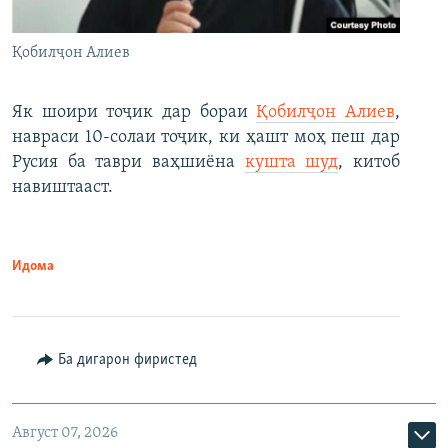
Қобилҷон Алиев
Як шоири тоҷик дар бораи
Қобилҷон Алиев
,
навраси 10-солаи тоҷик, ки ҳашт моҳ пеш дар
Русия ба таври ваҳшиёна
кушта шуд
, китоб
навиштааст.
Идома
Ба дигарон фиристед
Август 07, 2026