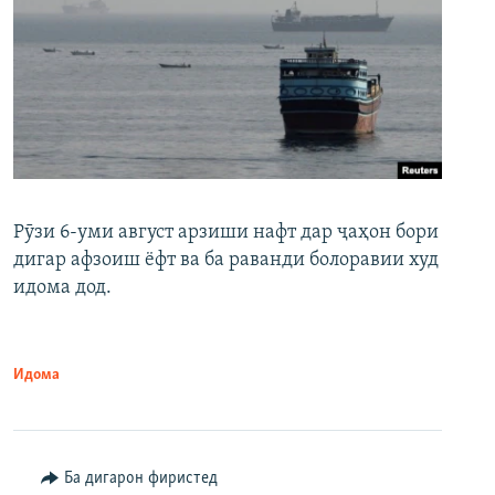
Рӯзи 6-уми август арзиши нафт дар ҷаҳон бори
дигар афзоиш ёфт ва ба раванди болоравии худ
идома дод.
Идома
Ба дигарон фиристед