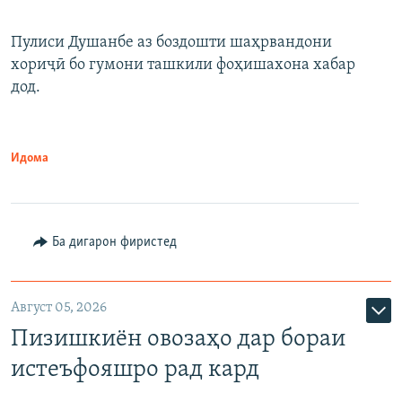
Пулиси Душанбе аз боздошти шаҳрвандони
хориҷӣ бо гумони ташкили фоҳишахона хабар
дод.
Идома
Ба дигарон фиристед
Август 05, 2026
Пизишкиён овозаҳо дар бораи
истеъфояшро рад кард