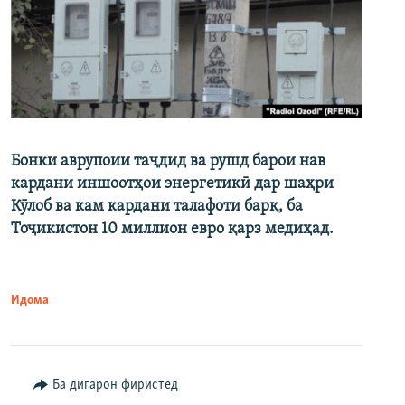
Бонки аврупоии таҷдид ва рушд барои нав
кардани иншоотҳои энергетикӣ дар шаҳри
Кӯлоб ва кам кардани талафоти барқ, ба
Тоҷикистон 10 миллион евро қарз медиҳад.
Идома
Ба дигарон фиристед