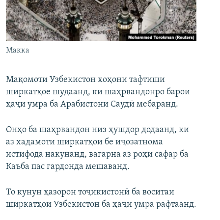
ГУЗОРИШҲОИ РАДИОӢ
Русский
ПАЙГИРӢ КУНЕД
Макка
Мақомоти Узбекистон хоҳони тафтиши
ширкатҳое шудаанд, ки шаҳрвандонро барои
ҳаҷи умра ба Арабистони Саудӣ мебаранд.
Ҳамаи сомонаҳои RFE/RL
Онҳо ба шаҳрвандон низ ҳушдор додаанд, ки
аз хадамоти ширкатҳои бе иҷозатнома
истифода накунанд, вагарна аз роҳи сафар ба
Каъба пас гардонда мешаванд.
То кунун ҳазорон тоҷикистонӣ ба воситаи
ширкатҳои Узбекистон ба ҳаҷи умра рафтаанд.