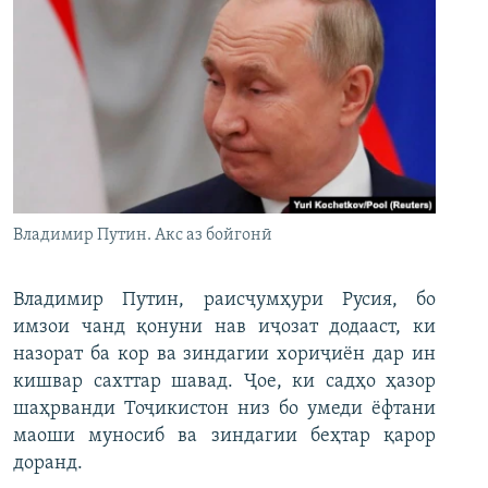
Владимир Путин. Акс аз бойгонӣ
Владимир Путин, раисҷумҳури Русия, бо
имзои чанд қонуни нав иҷозат додааст, ки
назорат ба кор ва зиндагии хориҷиён дар ин
кишвар сахттар шавад. Ҷое, ки садҳо ҳазор
шаҳрванди Тоҷикистон низ бо умеди ёфтани
маоши муносиб ва зиндагии беҳтар қарор
доранд.