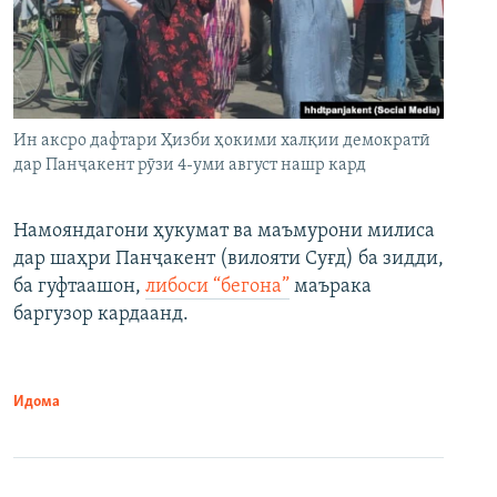
Ин аксро дафтари Ҳизби ҳокими халқии демократӣ
дар Панҷакент рӯзи 4-уми август нашр кард
Намояндагони ҳукумат ва маъмурони милиса
дар шаҳри Панҷакент (вилояти Суғд) ба зидди,
ба гуфтаашон,
либоси “бегона”
маърака
баргузор кардаанд.
Идома