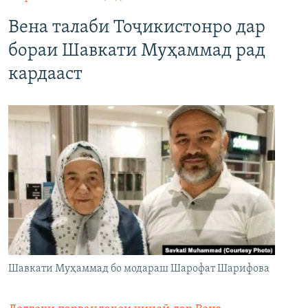
Вена талаби Тоҷикистонро дар
бораи Шавкати Муҳаммад рад
кардааст
Шавкати Муҳаммад бо модараш Шарофат Шарифова