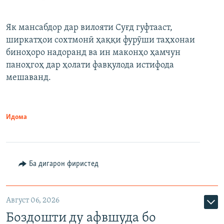
Як мансабдор дар вилояти Суғд гуфтааст,
ширкатҳои сохтмонӣ ҳаққи фурӯши таҳхонаи
биноҳоро надоранд ва ин маконҳо ҳамчун
паноҳгоҳ дар ҳолати фавқулода истифода
мешаванд.
Идома
Ба дигарон фиристед
Август 06, 2026
Боздошти ду афвшуда бо