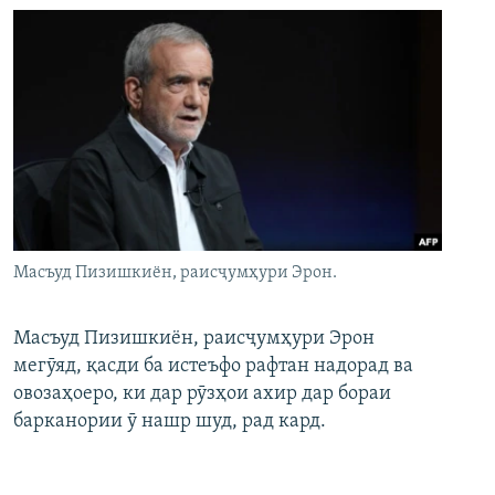
Масъуд Пизишкиён, раисҷумҳури Эрон.
Масъуд Пизишкиён, раисҷумҳури Эрон
мегӯяд, қасди ба истеъфо рафтан надорад ва
овозаҳоеро, ки дар рӯзҳои ахир дар бораи
барканории ӯ нашр шуд, рад кард.