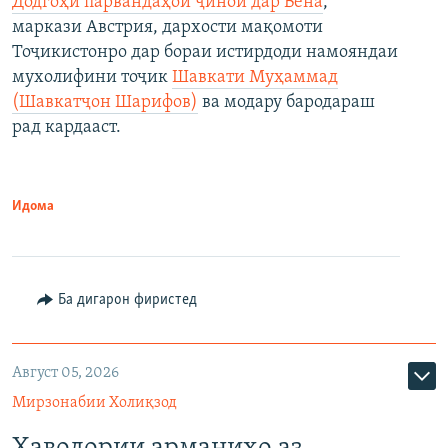
Додгоҳи парвандаҳои ҷиноӣ дар Вена
,
маркази Австрия, дархости мақомоти
Тоҷикистонро дар бораи истирдоди намояндаи
мухолифини тоҷик
Шавкати Муҳаммад
(Шавкатҷон Шарифов)
ва модару бародараш
рад кардааст.
Идома
Ба дигарон фиристед
Август 05, 2026
Мирзонабии Холиқзод