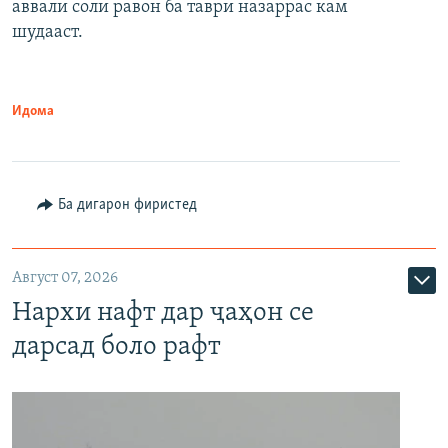
аввали соли равон ба таври назаррас кам
шудааст.
Идома
Ба дигарон фиристед
Август 07, 2026
Нархи нафт дар ҷаҳон се
дарсад боло рафт