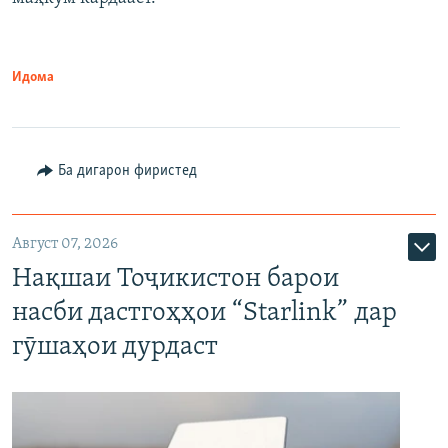
Идома
Ба дигарон фиристед
Август 07, 2026
Нақшаи Тоҷикистон барои
насби дастгоҳҳои “Starlink” дар
гӯшаҳои дурдаст