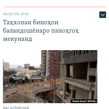
Август 06, 2026
Таҳхонаи биноҳои
баландошёнаро паноҳгоҳ
мекунанд
Акс аз бойгонӣ