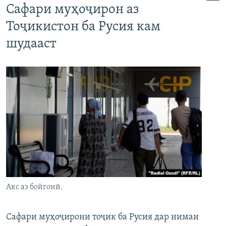
Сафари муҳоҷирон аз
Тоҷикистон ба Русия кам
шудааст
Акс аз бойгонӣ.
Сафари муҳоҷирони тоҷик ба Русия дар нимаи