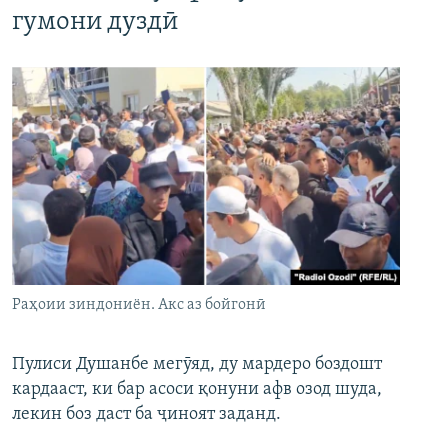
гумони дуздӣ
Раҳоии зиндониён. Акс аз бойгонӣ
Пулиси Душанбе мегӯяд, ду мардеро боздошт
кардааст, ки бар асоси қонуни афв озод шуда,
лекин боз даст ба ҷиноят заданд.