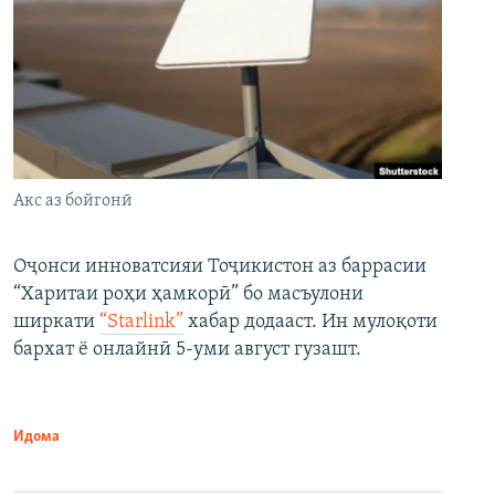
Акс аз бойгонӣ
Оҷонси инноватсияи Тоҷикистон аз баррасии
“Харитаи роҳи ҳамкорӣ” бо масъулони
ширкати
“Starlink”
хабар додааст. Ин мулоқоти
бархат ё онлайнӣ 5-уми август гузашт.
Идома