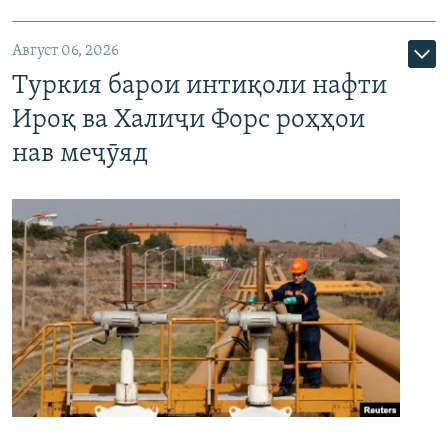
Август 06, 2026
Туркия барои интиқоли нафти
Ироқ ва Халиҷи Форс роҳҳои
нав меҷӯяд