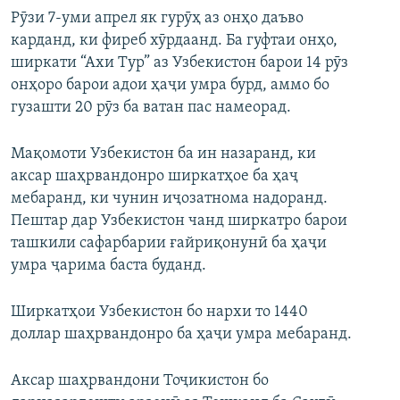
Рӯзи 7-уми апрел як гурӯҳ аз онҳо даъво
карданд, ки фиреб хӯрдаанд. Ба гуфтаи онҳо,
ширкати “Ахи Тур” аз Узбекистон барои 14 рӯз
онҳоро барои адои ҳаҷи умра бурд, аммо бо
гузашти 20 рӯз ба ватан пас намеорад.
Мақомоти Узбекистон ба ин назаранд, ки
аксар шаҳрвандонро ширкатҳое ба ҳаҷ
мебаранд, ки чунин иҷозатнома надоранд.
Пештар дар Узбекистон чанд ширкатро барои
ташкили сафарбарии ғайриқонунӣ ба ҳаҷи
умра ҷарима баста буданд.
Ширкатҳои Узбекистон бо нархи то 1440
доллар шаҳрвандонро ба ҳаҷи умра мебаранд.
Аксар шаҳрвандони Тоҷикистон бо