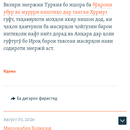
Вазири энержии Туркия бо ишора ба
бӯҳрони
убур ва мурури киштиҳо дар тангаи Ҳурмуз
гуфт, таҳаввулоти моҳҳои ахир нишон дод, ки
ҷаҳон ҳамчунон ба масирҳои ҷойгузин барои
интиқоли нафт ниёз дорад ва Анқара дар ҳоли
гуфтугӯ бо Ироқ барои тавсеаи масирҳои нави
содироти энержӣ аст.
Идома
Ба дигарон фиристед
Август 05, 2026
Мирзонабии Холиқзод