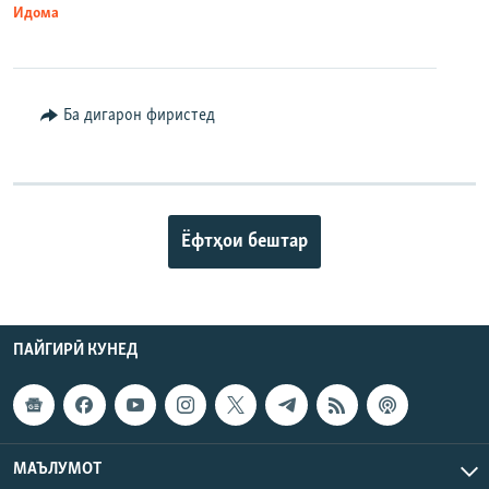
Идома
Ба дигарон фиристед
Ёфтҳои бештар
ПАЙГИРӢ КУНЕД
МАЪЛУМОТ