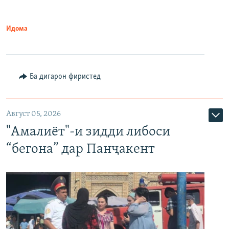
Идома
Ба дигарон фиристед
Август 05, 2026
"Амалиёт"-и зидди либоси
“бегона” дар Панҷакент