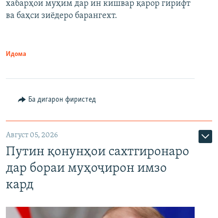
хабарҳои муҳим дар ин кишвар қарор гирифт
720p
1080p
ва баҳси зиёдеро барангехт.
1080p
Идома
Ба дигарон фиристед
Август 05, 2026
Путин қонунҳои сахтгиронаро
дар бораи муҳоҷирон имзо
кард