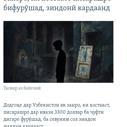
бифурӯшад, зиндонӣ кардаанд
Тасвир аз бойгонӣ
Додгоҳе дар Узбекистон як занро, ки хостааст,
писарашро дар ивази 3300 доллар ба ҷуфти
дигаре фурӯшад, ба севуним сол зиндон
маҳкум кардааст.