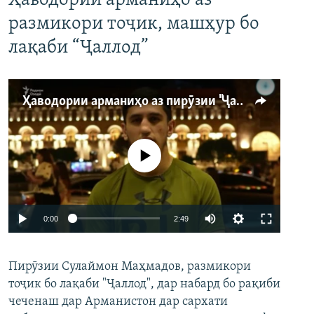
Ҳаводории арманиҳо аз
размикори тоҷик, машҳур бо
лақаби “Ҷаллод”
Ҳаводории арманиҳо аз пирӯзии "Ҷаллод"-и тоҷик
Феълан кор намекунад
Auto
0:00
2:49
240p
Пирӯзии Сулаймон Маҳмадов, размикори
360p
тоҷик бо лақаби "Ҷаллод", дар набард бо рақиби
480p
Auto
240p
360p
480p
чеченаш дар Арманистон дар сархати
720p