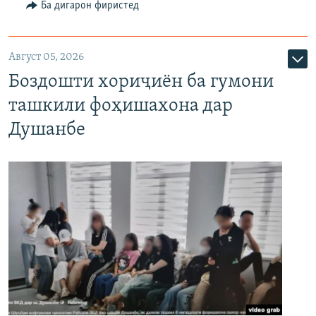
Ба дигарон фиристед
Август 05, 2026
Боздошти хориҷиён ба гумони
ташкили фоҳишахона дар
Душанбе