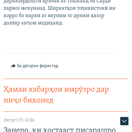
дарназардошти арзонӣ аз Тошканд ба Саудӣ
парвоз мекунанд. Ширкатҳои тоҷикистонӣ ин
корро бо нархи аз якуним то дуним ҳазор
доллар анҷом медиҳанд.
Ба дигарон фиристед
Ҳамаи хабарҳои имрӯзро дар
инҷо бихонед
Август 07, 2026
Занеро, ки хостааст писарашро