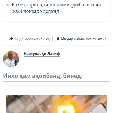
Ба беҳтаринҳои мавсими футболи соли
2024 ҷоизаҳо доданд
Ба дигарон фиристед
Мо дар шабакаҳои иҷтимоӣ
Нарзуллоҳи Латиф
Инҳо ҳам аҷоибанд, бинед: