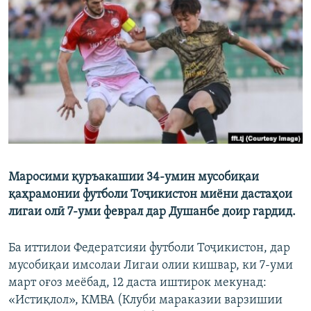
ГУЗОРИШҲОИ РАДИОӢ
Русский
ПАЙГИРӢ КУНЕД
Ҳамаи сомонаҳои RFE/RL
Маросими қуръакашии 34-умин мусобиқаи
қаҳрамонии футболи Тоҷикистон миёни дастаҳои
лигаи олӣ 7-уми феврал дар Душанбе доир гардид.
Ба иттилои Федератсияи футболи Тоҷикистон, дар
мусобиқаи имсолаи Лигаи олии кишвар, ки 7-уми
март оғоз меёбад, 12 даста иштирок мекунад:
«Истиқлол», КМВА (Клуби мараказии варзишии