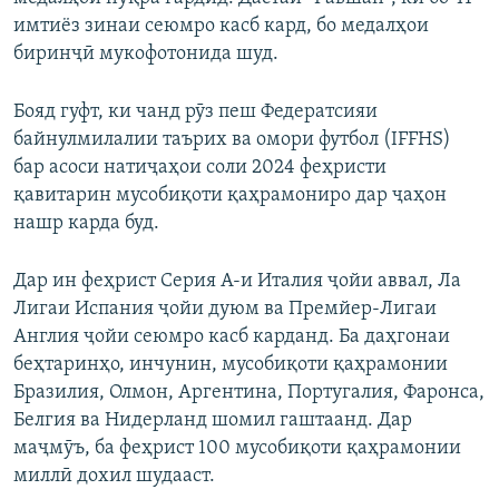
имтиёз зинаи сеюмро касб кард, бо медалҳои
биринҷӣ мукофотонида шуд.
Бояд гуфт, ки чанд рӯз пеш Федератсияи
байнулмилалии таърих ва омори футбол (IFFHS)
бар асоси натиҷаҳои соли 2024 феҳристи
қавитарин мусобиқоти қаҳрамониро дар ҷаҳон
нашр карда буд.
Дар ин феҳрист Серия А-и Италия ҷойи аввал, Ла
Лигаи Испания ҷойи дуюм ва Премйер-Лигаи
Англия ҷойи сеюмро касб карданд. Ба даҳгонаи
беҳтаринҳо, инчунин, мусобиқоти қаҳрамонии
Бразилия, Олмон, Аргентина, Португалия, Фаронса,
Белгия ва Нидерланд шомил гаштаанд. Дар
маҷмӯъ, ба феҳрист 100 мусобиқоти қаҳрамонии
миллӣ дохил шудааст.