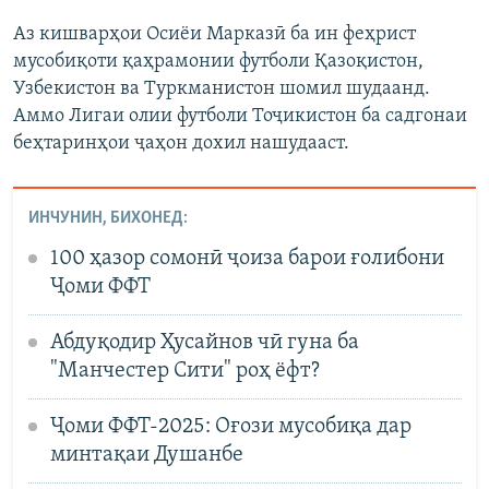
Аз кишварҳои Осиёи Марказӣ ба ин феҳрист
мусобиқоти қаҳрамонии футболи Қазоқистон,
Узбекистон ва Туркманистон шомил шудаанд.
Аммо Лигаи олии футболи Тоҷикистон ба садгонаи
беҳтаринҳои ҷаҳон дохил нашудааст.
ИНЧУНИН, БИХОНЕД:
100 ҳазор сомонӣ ҷоиза барои ғолибони
Ҷоми ФФТ
Абдуқодир Ҳусайнов чӣ гуна ба
"Манчестер Сити" роҳ ёфт?
Ҷоми ФФТ-2025: Оғози мусобиқа дар
минтақаи Душанбе