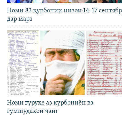
Номи 83 қурбонии низои 14-17 сентябр
дар марз
Номи гуруҳе аз қурбониён ва
гумшудаҳои ҷанг