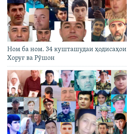
Ном ба ном. 34 кушташудаи ҳодисаҳои
Хоруғ ва Рӯшон