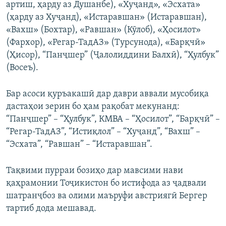
артиш, ҳарду аз Душанбе), «Хуҷанд», «Эсхата»
(ҳарду аз Хуҷанд), «Истаравшан» (Истаравшан),
«Вахш» (Бохтар), «Равшан» (Кӯлоб), «Ҳосилот»
(Фархор), «Регар-ТадАЗ» (Турсунода), «Барқчӣ»
(Ҳисор), “Панҷшер” (Ҷалолиддини Балхӣ), “Ҳулбук”
(Восеъ).
Бар асоси қуръакашӣ дар даври аввали мусобиқа
дастаҳои зерин бо ҳам рақобат мекунанд:
“Панҷшер” – “Ҳулбук”, КМВА – “Ҳосилот”, “Барқчӣ” –
“Регар-ТадАЗ”, “Истиқлол” – “Хуҷанд”, “Вахш” –
“Эсхата”, “Равшан” – “Истаравшан”.
Тақвими пурраи бозиҳо дар мавсими нави
қаҳрамонии Тоҷикистон бо истифода аз ҷадвали
шатранҷбоз ва олими маъруфи австриягӣ Бергер
тартиб дода мешавад.