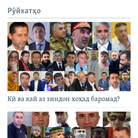
Рӯйхатҳо
Кӣ ва кай аз зиндон хоҳад баромад?