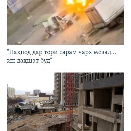
"Паҳпод дар тори сарам чарх мезад…
ин даҳшат буд"