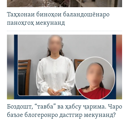
Таҳхонаи биноҳои баландошёнаро
паноҳгоҳ мекунанд
Боздошт, “тавба” ва ҳабсу ҷарима. Чаро
баъзе блогеронро дастгир мекунанд?