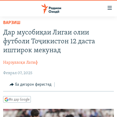
Пайвандҳои
дастрасӣ
Ҷаҳиш
ВАРЗИШ
ба
ГӮШАҲО
Дар мусобиқаи Лигаи олии
мояи
ГАПИ ОЗОД
СИЁСАТ
аслӣ
футболи Тоҷикистон 12 даста
РӮЗГОРИ МУҲОҶИР
Ҷаҳиш
ИҚТИСОД
иштирок мекунад
ба
САЛОМ, ХОҲАР
ҶОМЕА
феҳристи
Нарзуллоҳи Латиф
ТАҲҚИҚОТ
ҚАЗИЯИ "КРОКУС"
аслӣ
Ҷаҳиш
Феврал 07, 2025
ҶАНГ ДАР УКРАИНА
ОСИЁИ МАРКАЗӢ
ба
НАЗАРИ МАРДУМ
ФАРҲАНГ
Ба дигарон фиристед
ҷустор
ЧАНДРАСОНАӢ
МЕҲМОНИ ОЗОДӢ
БЛОГИСТОН
Мо дар Google
РӮЙХАТҲО
ВАРЗИШ
ОЗОДӢ ОНЛАЙН
ВИДЕО
КИТОБҲОИ ОЗОДӢ
НИГОРИСТОН