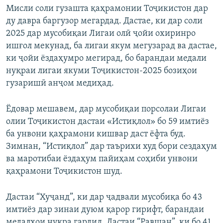
Мисли соли гузашта қаҳрамонии Тоҷикистон дар
ду давра баргузор мегардад. Дастае, ки дар соли
2025 дар мусобиқаи Лигаи олӣ ҷойи охиринро
ишғол мекунад, ба лигаи якум мегузарад ва дастае,
ки ҷойи ёздаҳумро мегирад, бо барандаи медали
нуқраи лигаи якуми Тоҷикистон-2025 бозиҳои
гузаришӣ анҷом медиҳад.
Ёдовар мешавем, дар мусобиқаи порсолаи Лигаи
олии Тоҷикистон дастаи «Истиқлол» бо 59 имтиёз
ба унвони қаҳрамони кишвар даст ёфта буд.
Зимнан, “Истиқлол” дар таърихи худ бори сездаҳум
ва маротибаи ёздаҳум пайиҳам соҳиби унвони
қаҳрамони Тоҷикистон шуд.
Дастаи “Хуҷанд”, ки дар ҷадвали мусобиқа бо 43
имтиёз дар зинаи дуюм қарор гирифт, барандаи
медалҳои нуқра гардид. Дастаи “Равшан”, ки бо 41