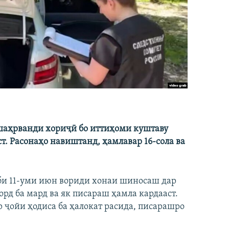
 шаҳрванди хориҷӣ бо иттиҳоми куштаву
т. Расонаҳо навиштанд, ҳамлавар 16-сола ва
би 11-уми июн вориди хонаи шиносаш дар
орд ба мард ва як писараш ҳамла кардааст.
р ҷойи ҳодиса ба ҳалокат расида, писарашро