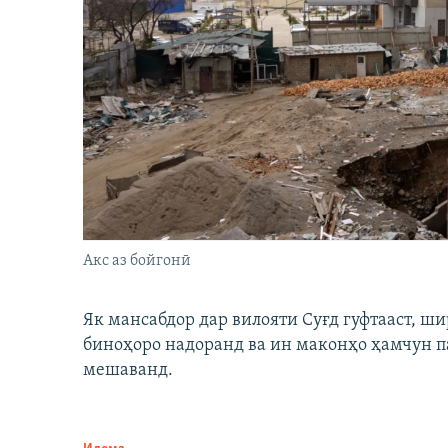
Акс аз бойгонӣ
Як мансабдор дар вилояти Суғд гуфтааст, 
биноҳоро надоранд ва ин маконҳо ҳамчун п
мешаванд.