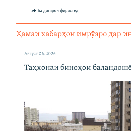
Ба дигарон фиристед
Ҳамаи хабарҳои имрӯзро дар и
Август 06, 2026
Таҳхонаи биноҳои баландошё