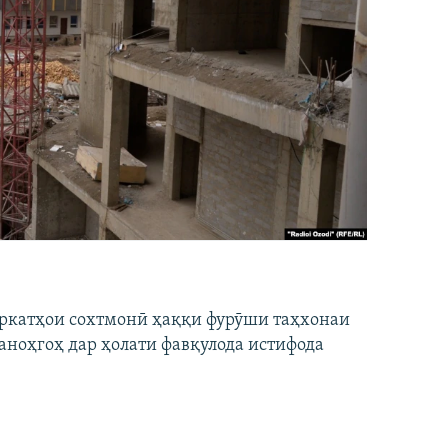
ширкатҳои сохтмонӣ ҳаққи фурӯши таҳхонаи
аноҳгоҳ дар ҳолати фавқулода истифода