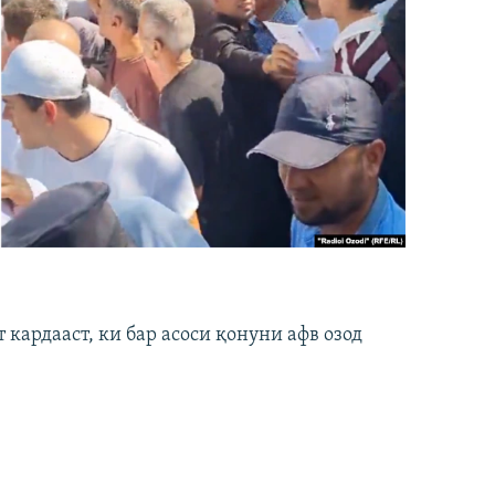
кардааст, ки бар асоси қонуни афв озод