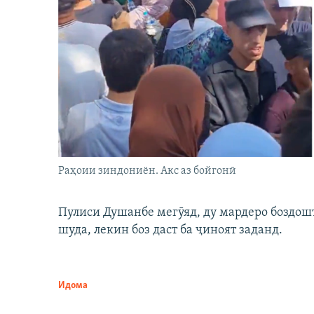
Раҳоии зиндониён. Акс аз бойгонӣ
Пулиси Душанбе мегӯяд, ду мардеро боздошт 
шуда, лекин боз даст ба ҷиноят заданд.
Идома