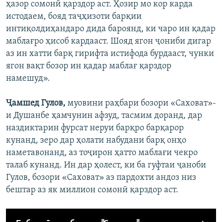
ҳазор сомонӣ қарздор аст. Ҳозир мо кор карда
истодаем, бояд таҷҳизоти барқии
интиқолдиҳандаро дида бароянд, ки чаро ин қадар
маблағро ҳисоб кардааст. Шояд ягон ҷониби дигар
аз ин хатти барқ гирифта истифода бурдааст, чунки
ягон вақт бозор ин қадар маблағ қарздор
намешуд».
Ҷамшед Гулов,
муовини раҳбари бозори «Саховат»-
и Душанбе ҳамчунин афзуд, тасмим доранд, дар
наздиктарин фурсат неруи барқро барқарор
кунанд, зеро дар ҳолати набудани барқ онҳо
наметавонанд, аз тоҷирон ҳатто маблағи чекро
талаб кунанд. Ин дар ҳолест, ки ба гуфтаи ҷаноби
Гулов, бозори «Саховат» аз пардохти андоз низ
бештар аз як миллион сомонӣ қарздор аст.