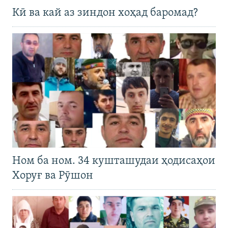
Кӣ ва кай аз зиндон хоҳад баромад?
Ном ба ном. 34 кушташудаи ҳодисаҳои
Хоруғ ва Рӯшон