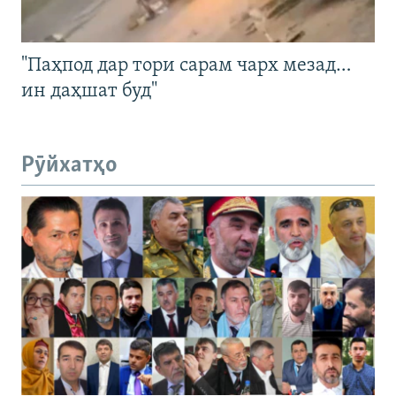
"Паҳпод дар тори сарам чарх мезад…
ин даҳшат буд"
Рӯйхатҳо