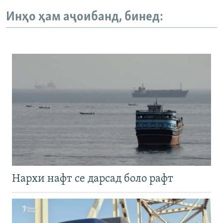
Инҳо ҳам аҷоибанд, бинед:
Нархи нафт се дарсад боло рафт