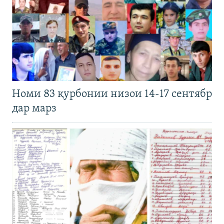
Номи 83 қурбонии низои 14-17 сентябр
дар марз