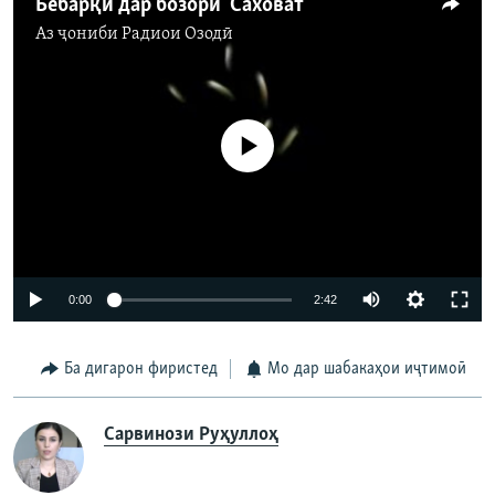
Бебарқӣ дар бозори "Саховат"
Аз ҷониби
Радиои Озодӣ
Феълан кор намекунад
0:00
2:42
Ба дигарон фиристед
Мо дар шабакаҳои иҷтимоӣ
Сарвинози Руҳуллоҳ