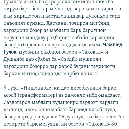
Гузашта аз ин, бо фарорасии зимистон ниёз ба
нирӯи барқ бештар мешавад, зеро ҳам тоҷирон ва
ҳам хиридорон наметавонанд дар дӯконҳои сард
фаъолият кунанд. Ҳарчанд, тоҷирон мегӯянд,
қарздории бозор аз маблағи барқ барояшон
норӯшан мондаву раҳбарият сабаби қарздории
бозорро барояшон шарҳ надодаанд, аммо
Ҷамшед
Гулов,
муовини раҳбари бозори «Саховат»-и
Душанбе дар сӯҳбат ба «Озодӣ» мушкили
қарздории бозорро дар хароб будани таҷҳизоти
барқии интиқолдиҳанда марбут донист.
Ӯ гуфт: «Нишондоде, ки дар ҳисобкунаки барқӣ
асосӣ (трансформатор) аз ҳамонҷо зиёд омадааст.
Савдогарон маблағи худашонро пардохт кардаги
ҳастанд, аммо онҷо маблағ барзиёд ҳисоб шуда,
бозор қарздор шудааст. 25 рӯз шуд, ки барқ нест. Аз
нозироти барқ мегӯянд, ки бозори «Саховат» 80