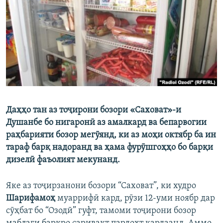
ГУЗОРИШҲОИ РАДИОӢ
Русский
ПАЙГИРӢ КУНЕД
Даҳҳо тан аз тоҷирони бозори «Саховат»-и
Ҳамаи сомонаҳои RFE/RL
Душанбе бо нигаронӣ аз амалкард ва бепарвогии
раҳбарияти бозор мегӯянд, ки аз моҳи октябр ба ин
тараф барқ надоранд ва ҳама фурӯшгоҳҳо бо барқи
дизелӣ фаъолият мекунанд.
Яке аз тоҷирзанони бозори “Саховат”, ки худро
Шарифамоҳ
муаррифӣ кард, рӯзи 12-уми ноябр дар
сӯҳбат бо “Озодӣ” гуфт, тамоми тоҷирони бозор