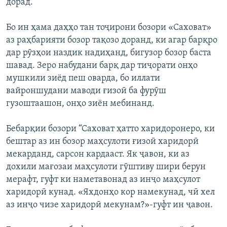
дорад.”
Бо ин ҳама даҳҳо тан тоҷирони бозори «Саховат»
аз раҳбарияти бозор тақозо доранд, ки агар барқро
дар рӯзҳои наздик надиҳанд, бигузор бозор баста
шавад. Зеро набудани барқ дар тиҷорати онҳо
мушкили зиёд пеш оварда, бо иллати
вайроншудани маводи ғизоӣ ба фурӯш
гузоштаашон, онҳо зиён мебинанд.
Бебарқии бозори “Саховат ҳатто харидоронеро, ки
бештар аз ин бозор маҳсулоти ғизоӣ харидорӣ
мекарданд, сарсон кардааст. Як ҷавон, ки аз
дохили мағозаи маҳсулоти гӯштиву шири берун
мерафт, гуфт ки наметавонад аз инҷо маҳсулот
харидорӣ кунад. «Яхдонҳо кор намекунад, чӣ хел
аз инҷо чизе харидорӣ мекунам?»-гуфт ин ҷавон.