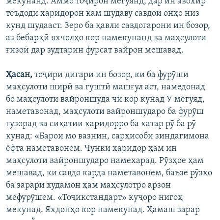
мекунанд. Аммо тоҷирон мегӯянд, дар ин авохир
теъдоди харидорон кам шудаву савдои онҳо низ
кунд шудааст. Зеро ба қавли савдогарони ин бозор,
аз бебарқӣ яхчолҳо кор намекунанд ва маҳсулоти
ғизоӣ дар зудтарин фурсат вайрон мешавад.
Ҳасан,
тоҷири дигари ин бозор, ки ба фурӯши
маҳсулоти ширӣ ва гуштӣ машғул аст, намедонад
бо маҳсулоти вайроншуда чӣ кор кунад Ӯ мегӯяд,
наметавонад, маҳсулоти вайроншударо ба фурӯш
гузорад ва сиҳатии харидорро ба хатар рӯ ба рӯ
кунад: «Барои мо вазнин, сарҳисоби зиндагимона
ёфта наметавонем. Чунки харидор ҳам ин
маҳсулоти вайроншударо намехарад. Рӯзҳое ҳам
мешавад, ки савдо карда наметавонем, баъзе рӯзҳо
ба зарари худамон ҳам маҳсулотро арзон
мефурӯшем. «Тоҷикстандарт» куҷоро нигоҳ
мекунад. Яхдонҳо кор намекунад. Ҳамаш зарар