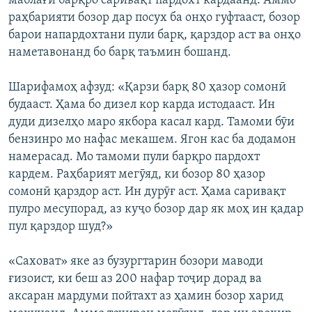
маблағи барқро саривақт пардохт кардаанд. Аммо
раҳбарияти бозор дар посух ба онҳо гуфтааст, бозор
барои напардохтани пули барқ, қарздор аст ва онҳо
наметавонанд бо барқ таъмин бошанд.
Шарифамоҳ афзуд: «Қарзи барқ 80 ҳазор сомонӣ
будааст. Ҳама бо дизел кор карда истодааст. Ин
дуди дизелҳо маро якбора касал кард. Тамоми бӯи
бензинро мо нафас мекашем. Ягон кас ба додамон
намерасад. Мо тамоми пули барқро пардохт
кардем. Раҳбарият мегӯяд, ки бозор 80 ҳазор
сомонӣ қарздор аст. Ин дурӯғ аст. Ҳама саривақт
пулро месупорад, аз куҷо бозор дар як моҳ ин қадар
пул қарздор шуд?»
«Саховат» яке аз бузургтарин бозори маводи
ғизоист, ки беш аз 200 нафар тоҷир дорад ва
аксаран мардуми пойтахт аз ҳамин бозор харид