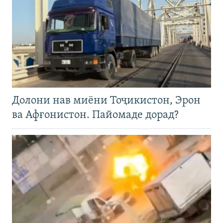
Долони нав миёни Тоҷикистон, Эрон
ва Афғонистон. Пайомаде дорад?