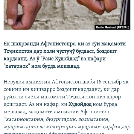
ГУЗОРИШҲОИ РАДИОӢ
Русский
ПАЙГИРӢ КУНЕД
Як шаҳрванди Афғонистонро, ки аз сӯи мақомоти
Тоҷикистон дар ҳоли ҷустуҷӯ будааст, боздошт
кардаанд. Аз ӯ "Раис Худойдод" ва нафари
"хатарнок" ном бурда мешавад.
Ҳамаи сомонаҳои RFE/RL
Нерӯҳои амниятии Афғонистон шаби 15 сентябр як
сокини ин кишварро боздошт кардаанд, ки дар
рӯйхати сиёҳи мақомоти Тоҷикистон низ қарор
доштааст. Аз ин нафар, ки
Худойдод
ном бурда
мешавад, мақомоти амниятии Афғонистон
“хатарноктарин, бузургтарин, золимтарин,
муҷримтарин ва моҳиртарин муҷрими ҳирфаӣ дар