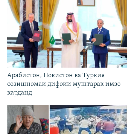
Арабистон, Покистон ва Туркия
созишномаи дифоии муштарак имзо
карданд