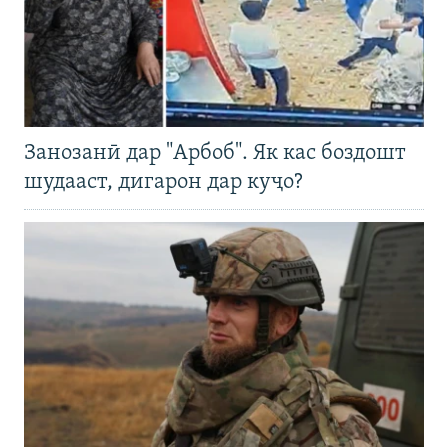
Занозанӣ дар "Арбоб". Як кас боздошт
шудааст, дигарон дар куҷо?