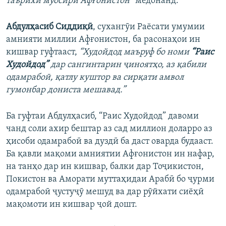
таърихи муосири Афғонистон”
медонанд.
Абдулҳасиб Сиддиқӣ
, сухангӯи Раёсати умумии
амнияти миллии Афғонистон, ба расонаҳои ин
кишвар гуфтааст,
“Худойдод маъруф бо номи
“Раис
Худойдод”
дар сангинтарин ҷиноятҳо, аз қабили
одамрабоӣ, қатлу куштор ва сирқати амвол
гумонбар дониста мешавад.”
Ба гуфтаи Абдулҳасиб, “Раис Худойдод” давоми
чанд соли ахир бештар аз сад миллион доларро аз
ҳисоби одамрабоӣ ва дуздӣ ба даст оварда будааст.
Ба қавли мақоми амниятии Афғонистон ин нафар,
на танҳо дар ин кишвар, балки дар Тоҷикистон,
Покистон ва Аморати муттаҳидаи Арабӣ бо ҷурми
одамрабоӣ ҷустуҷӯ мешуд ва дар рӯйхати сиёҳӣ
мақомоти ин кишвар ҷой дошт.