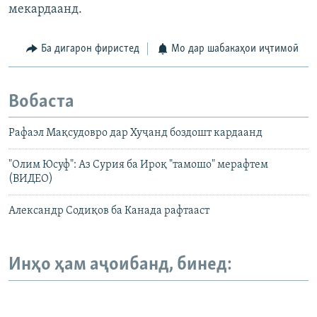
мекардаанд.
Ба дигарон фиристед
Мо дар шабакаҳои иҷтимоӣ
Вобаста
Рафаэл Мақсудовро дар Хуҷанд боздошт кардаанд
"Олим Юсуф": Аз Сурия ба Ироқ "тамошо" мерафтем
(ВИДЕО)
Александр Содиқов ба Канада рафтааст
Инҳо ҳам аҷоибанд, бинед: