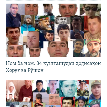
Ном ба ном. 34 кушташудаи ҳодисаҳои
Хоруғ ва Рӯшон