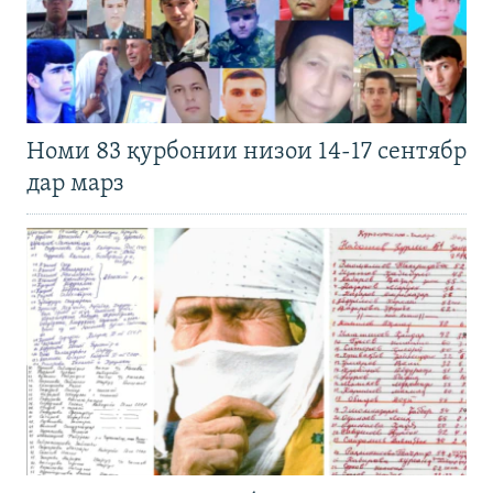
Номи 83 қурбонии низои 14-17 сентябр
дар марз