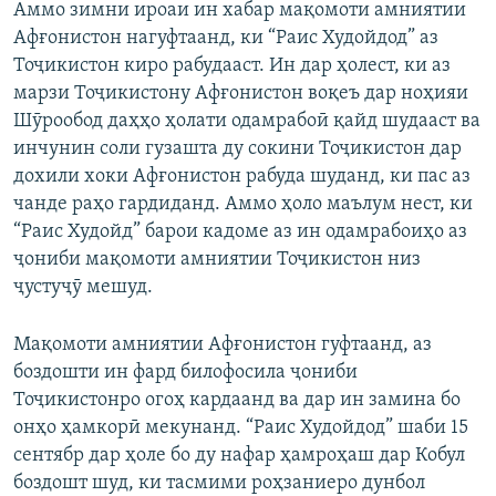
Аммо зимни ироаи ин хабар мақомоти амниятии
Афғонистон нагуфтаанд, ки “Раис Худойдод” аз
Тоҷикистон киро рабудааст. Ин дар ҳолест, ки аз
марзи Тоҷикистону Афғонистон воқеъ дар ноҳияи
Шӯрообод даҳҳо ҳолати одамрабоӣ қайд шудааст ва
инчунин соли гузашта ду сокини Тоҷикистон дар
дохили хоки Афғонистон рабуда шуданд, ки пас аз
чанде раҳо гардиданд. Аммо ҳоло маълум нест, ки
“Раис Худойд” барои кадоме аз ин одамрабоиҳо аз
ҷониби мақомоти амниятии Тоҷикистон низ
ҷустуҷӯ мешуд.
Мақомоти амниятии Афғонистон гуфтаанд, аз
боздошти ин фард билофосила ҷониби
Тоҷикистонро огоҳ кардаанд ва дар ин замина бо
онҳо ҳамкорӣ мекунанд. “Раис Худойдод” шаби 15
сентябр дар ҳоле бо ду нафар ҳамроҳаш дар Кобул
боздошт шуд, ки тасмими роҳзаниеро дунбол