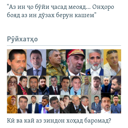
"Аз ин ҷо бӯйи ҷасад меояд… Онҳоро
бояд аз ин дӯзах берун кашем"
Рӯйхатҳо
Кӣ ва кай аз зиндон хоҳад баромад?