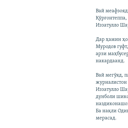
Вай меафзояд
Қӯрғонтеппа,
Иззатулло Ша
Дар ҳамин ҳо
Муродов гуфт,
арзи маҳбусе
накардаанд.
Вай мегӯяд, п
журналистон 
Иззатулло Ша
дунболи шико
наздиконашон
Ба нақли Оди
мерасад.