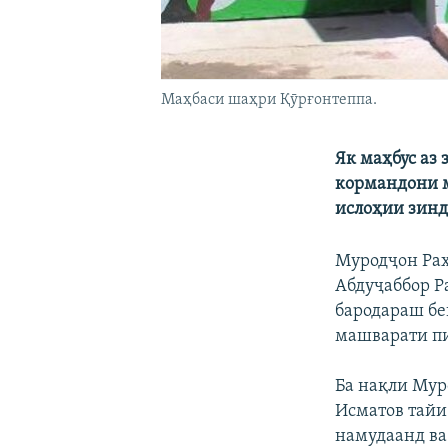
Маҳбаси шаҳри Қӯрғонтеппа.
Як маҳбус аз
кормандони м
ислоҳии зинд
Муродҷон Раҳ
Абдуҷаббор Ра
бародараш беш
машварати пи
Ба нақли Мур
Исматов тайи
намудаанд ва