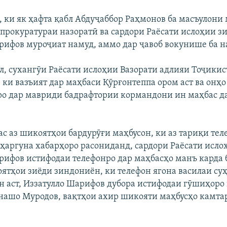
, ки як ҳафта қабл Абдуҷаббор Раҳмонов ба масъулони
 прокуратураи назоратӣ ва сардори Раёсати ислоҳии з
рифов муроҷиат намуд, аммо дар ҷавоб вокунише ба н
л, сухангӯи Раёсати ислоҳии Вазорати адлияи Тоҷики
 ки вазъият дар маҳбаси Қӯрғонтеппа ором аст ва онҳ
ро дар мавриди бадрафтории кормандони ин маҳбас д
ас аз шикоятҳои бардурӯғи маҳбусон, ки аз тариқи тел
ҳаргуна хабарҳоро расониданд, сардори Раёсати исло
рифов истифодаи телефонро дар маҳбасҳо манъ карда 
ятҳои зиёди зиндониён, ки телефон ягона василаи суҳ
 аст, Иззатулло Шарифов дубора истифодаи гӯшиҳоро 
нашо Муродов, вақтҳои ахир шикояти маҳбусҳо камтар