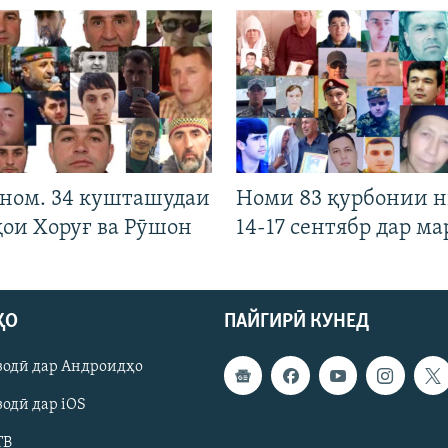
 ном. 34 кушташудаи
Номи 83 қурбонии 
ҳои Хоруғ ва Рӯшон
14-17 сентябр дар ма
ҲО
ПАЙГИРӢ КУНЕД
зодӣ дар Андроидҳо
одӣ дар iOS
ТВ