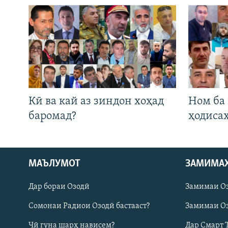
Кӣ ва кай аз зиндон хоҳад
Ном ба
баромад?
ҳодиса
Русский
МАЪЛУМОТ
ЗАМИМА
Дар бораи Озодӣ
Замимаи О
ПАЙГИРӢ КУНЕД
Сомонаи Радиои Озодӣ бастааст?
Замимаи Оз
Чӣ гуна шарҳ нависем?
Дар Смарт 