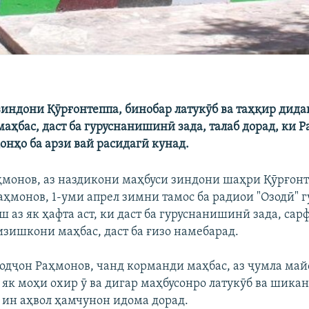
 зиндони Қӯрғонтеппа, бинобар латукӯб ва таҳқир дида
аҳбас, даст ба гуруснанишинӣ зада, талаб дорад, ки Р
онҳо ба арзи вай расидагӣ кунад.
монов, аз наздикони маҳбуси зиндони шаҳри Қӯрғон
ҳмонов, 1-уми апрел зимни тамос ба радиои "Озодӣ" г
 аз як ҳафта аст, ки даст ба гуруснанишинӣ зада, сар
зишкони маҳбас, даст ба ғизо намебарад.
одҷон Раҳмонов, чанд корманди маҳбас, аз ҷумла ма
 як моҳи охир ӯ ва дигар маҳбусонро латукӯб ва шика
 ин аҳвол ҳамчунон идома дорад.