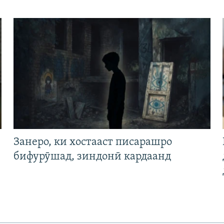
Занеро, ки хостааст писарашро
бифурӯшад, зиндонӣ кардаанд