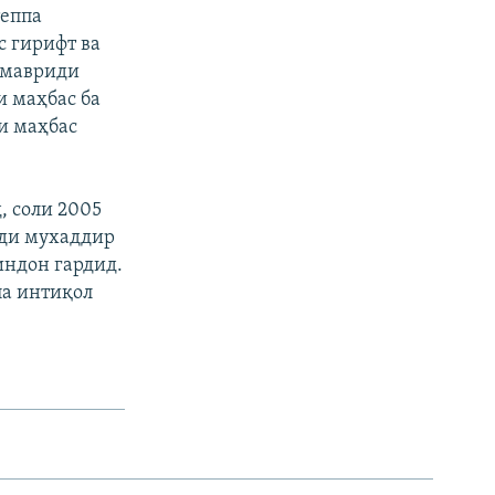
теппа
с гирифт ва
 мавриди
и маҳбас ба
и маҳбас
, соли 2005
оди мухаддир
индон гардид.
па интиқол