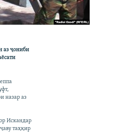
н аз ҷониби
аёсати
теппа
уфт,
фи назар аз
йор Искандар
нҷаву таҳқир