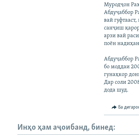
Муродҷон Раҳ
Абдуҷаббор Р
вай гуфтааст
санҷиш қарор
арзи вай рас
поён надиҳан
Абдуҷаббор Р
бо моддаи 20
гунаҳкор дон
Дар соли 200
дода шуд.
Ба дигаро
Инҳо ҳам аҷоибанд, бинед: