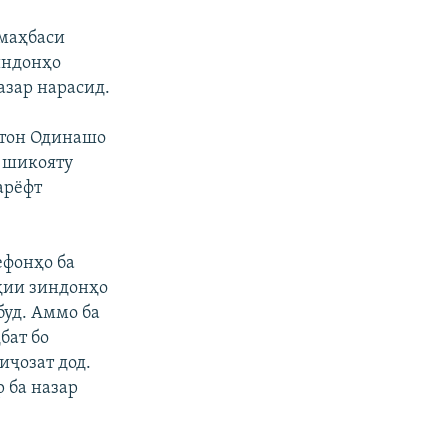
 маҳбаси
индонҳо
азар нарасид.
стон Одинашо
о шикояту
арёфт
ефонҳо ба
ҳии зиндонҳо
буд. Аммо ба
бат бо
иҷозат дод.
 ба назар