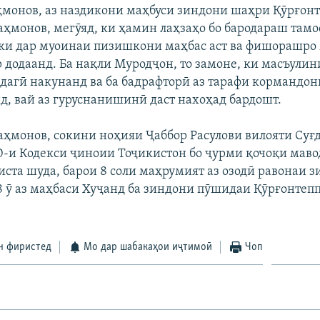
монов, аз наздикони маҳбуси зиндони шаҳри Қӯрғон
аҳмонов, мегӯяд, ки ҳамин лаҳзаҳо бо бародараш тамо
, ки дар муоинаи пизишкони маҳбас аст ва фишорашро
 додаанд. Ба нақли Муродҷон, то замоне, ки масъулин
идагӣ накунанд ва ба бадрафторӣ аз тарафи кормандон
д, вай аз гуруснанишинӣ даст нахоҳад бардошт.
аҳмонов, сокини ноҳияи Ҷаббор Расулови вилояти Суғд
0-и Кодекси ҷиноии Тоҷикистон бо ҷурми қочоқи мав
иста шуда, барои 8 соли маҳрумият аз озодӣ равонаи з
8 ӯ аз маҳбаси Хуҷанд ба зиндони пӯшидаи Қӯрғонтеп
н фиристед
Мо дар шабакаҳои иҷтимоӣ
Чоп