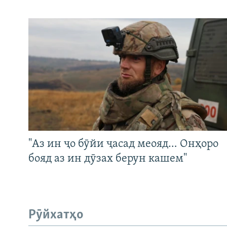
"Аз ин ҷо бӯйи ҷасад меояд… Онҳоро
бояд аз ин дӯзах берун кашем"
Рӯйхатҳо