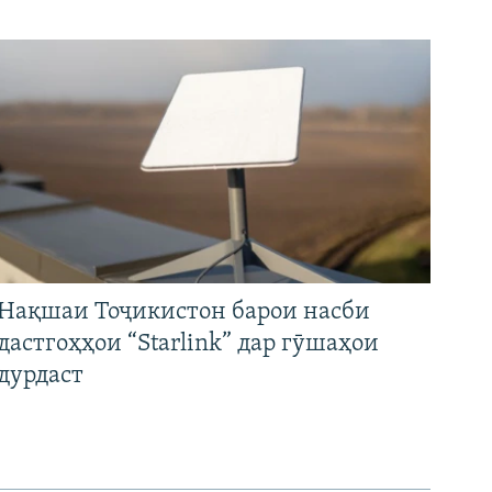
Нақшаи Тоҷикистон барои насби
дастгоҳҳои “Starlink” дар гӯшаҳои
дурдаст