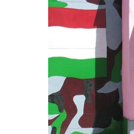
ГУЗОРИШҲОИ РАДИОӢ