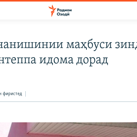
нанишинии маҳбуси зин
нтеппа идома дорад
н фиристед