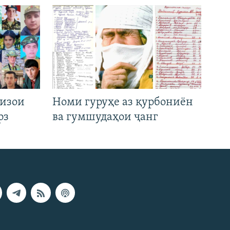
низои
Номи гуруҳе аз қурбониён
рз
ва гумшудаҳои ҷанг