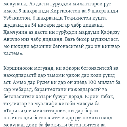
мекунанд. Аз дасти гурӯҳҳои миллатгарои рус
имсол 9 шаҳрванди Қирғизистон ва 9 шаҳрванди
Узбакистон, 6 шаҳрванди Тоҷикистон кушта
шудаанд ва 54 нафари дигар ҷабр дидаанд.
Ҳамчунин аз дасти ин гурӯҳҳои мардуми Қафқозу
Аврупо низ ҷабр дидаанд. Вазъ бисёр мушкил аст,
мо шоҳиди афзоиши бегонаситезӣ дар ин кишвар
ҳастем».
Коршиносон мегуянд, ки афкори бегонаситезӣ ва
нажодпарастӣ дар тамоми ҷаҳон дар ҳоли рушд
аст. Аммо дар Русия ки дар он зиёда 100 миллат ба
сар мебарад, барангехтани нажодпарастӣ ва
бегонаситезӣ хатари бузург дорад. Юрий Табак,
таҳлилгар ва муаллифи китоби мавсум ба
«Торикиҳои миллатгароӣ», ки дар бораи
навиштаҳои бегонаситезӣ дар рузномаҳо нақл
мекунад, доир ба фарқияти бегонаситезӣ ва