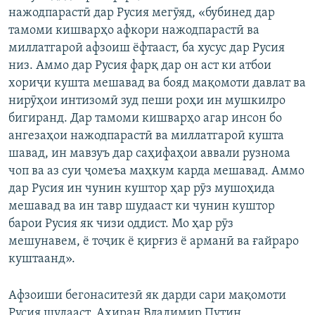
нажодпарастӣ дар Русия мегӯяд, «бубинед дар
тамоми кишварҳо афкори нажодпарастӣ ва
миллатгароӣ афзоиш ёфтааст, ба хусус дар Русия
низ. Аммо дар Русия фарқ дар он аст ки атбои
хориҷи кушта мешавад ва бояд мақомоти давлат ва
нирӯҳои интизомӣ зуд пеши роҳи ин мушкилро
бигиранд. Дар тамоми кишварҳо агар инсон бо
ангезаҳои нажодпарастӣ ва миллатгароӣ кушта
шавад, ин мавзуъ дар саҳифаҳои аввали рузнома
чоп ва аз суи ҷомеъа маҳкум карда мешавад. Аммо
дар Русия ин чунин куштор ҳар рӯз мушоҳида
мешавад ва ин тавр шудааст ки чунин куштор
барои Русия як чизи оддист. Мо ҳар рӯз
мешунавем, ё тоҷик ё қирғиз ё арманӣ ва ғайраро
куштаанд».
Афзоиши бегонаситезӣ як дарди сари мақомоти
Русия шудааст. Ахиран Владимир Путин