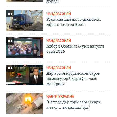
дорад?
ЧАНДРАСОНАӢ
Роҳи нав миёни Тоҷикистон,
Афғонистон ва Эрон
ЧАНДРАСОНАӢ
Ахбори Озодӣ аз 6-уми августи
соли 2026
ЧАНДРАСОНАӢ
Дар Русия мусулмонон барои
намозгузорӣ дар кӯча ҷазо
мегиранд
ҶАНГИ УКРАИНА
"Паҳпод дар тори сарам чарх
мезад… ин даҳшат буд"