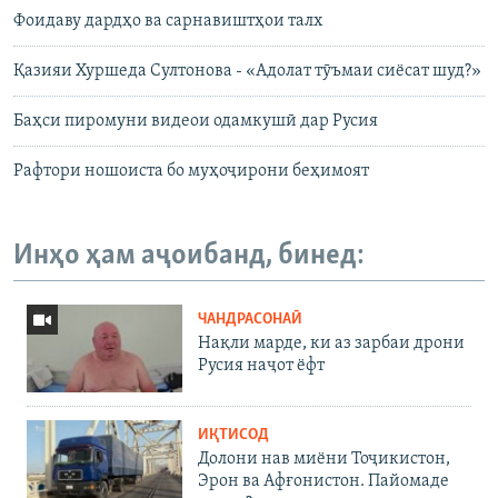
Фоидаву дардҳо ва сарнавиштҳои талх
Қазияи Хуршеда Султонова - «Адолат тӯъмаи сиёсат шуд?»
Баҳси пиромуни видеои одамкушӣ дар Русия
Рафтори ношоиста бо муҳоҷирони беҳимоят
Инҳо ҳам аҷоибанд, бинед:
ЧАНДРАСОНАӢ
Нақли марде, ки аз зарбаи дрони
Русия наҷот ёфт
ИҚТИСОД
Долони нав миёни Тоҷикистон,
Эрон ва Афғонистон. Пайомаде