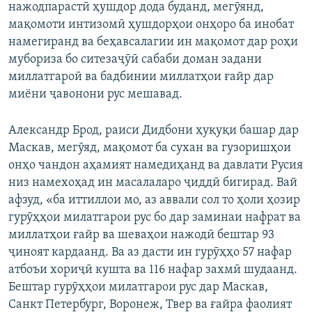
нажодпарастӣ ҳушдор дода буданд, мегӯянд,
мақомоти интизомӣ ҳушдорҳои онҳоро ба инобат
намегиранд ва беҳавсалагии ин мақомот дар роҳи
мубориза бо ситезаҷӯӣ сабаби доман задани
миллатгароӣ ва бадбинии миллатҳои ғайр дар
миёни ҷавонони рус мешавад.
Александр Брод, раиси Дидбони ҳуқуқи башар дар
Маскав, мегӯяд, мақомот ба сухан ва гузоришҳои
онҳо чандон аҳамият намедиҳанд ва давлати Русия
низ намехоҳад ин масалаларо ҷиддӣ бигирад. Вай
афзуд, «ба иттиллои мо, аз аввали сол то ҳоли ҳозир
гурӯҳҳои милатгарои рус бо дар заминаи нафрат ва
миллатҳои ғайр ва шеваҳои нажодӣ бештар 93
ҷиноят кардаанд. Ва аз дасти ин гурӯҳҳо 57 нафар
атбоъи хориҷӣ кушта ва 116 нафар захмӣ шудаанд.
Бештар гурӯҳҳои милатгарои рус дар Маскав,
Санкт Петербург, Воронеж, Твер ва ғайра фаолият