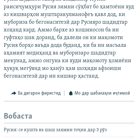
раисиҷумҳури Русия зимни сӯҳбат бо ҳамтоёни худ
аз кишварҳои муштаракулманофеъ қавл дод, ки
мубориза бо бегонаситезӣ дар Русияро шадидтар
хоҳанд кард. Аммо бархе аз кошиносон ба ин
гуфтаҳо шак доранд, ба далели он ки мақомоти
Русия борҳо ваъда дода буданд, ки ба ин масъала
аҳамият медиҳанд ва муборизаро шадидтар
мекунад, аммо онгуна ки худи мақомоту ҳомиёни
ҳуқуқ мегӯянд мо ҳанӯз ҳам шоҳиди афзоиши
бегонаситезӣ дар ин кишвар ҳастанд.
Ба дигарон фиристед
Мо дар шабакаҳои иҷтимоӣ
Вобаста
Русия: се кушта ва шаш захмии тоҷик дар 3 рӯз