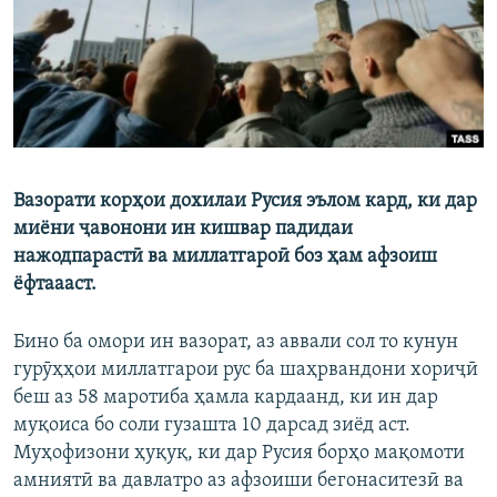
ГУЗОРИШҲОИ РАДИОӢ
Русский
ПАЙГИРӢ КУНЕД
Вазорати корҳои дохилаи Русия эълом кард, ки дар
миёни ҷавонони ин кишвар падидаи
Ҳамаи сомонаҳои RFE/RL
нажодпарастӣ ва миллатгароӣ боз ҳам афзоиш
ёфтаааст.
Бино ба омори ин вазорат, аз аввали сол то кунун
гурӯҳҳои миллатгарои рус ба шаҳрвандони хориҷӣ
беш аз 58 маротиба ҳамла кардаанд, ки ин дар
муқоиса бо соли гузашта 10 дарсад зиёд аст.
Муҳофизони ҳуқуқ, ки дар Русия борҳо мақомоти
амниятӣ ва давлатро аз афзоиши бегонаситезӣ ва