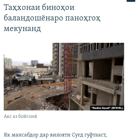
Таҳхонаи биноҳои
баландошёнаро паноҳгоҳ
мекунанд
Акс аз бойгонӣ
Як мансабдор дар вилояти Суғд гуфтааст,