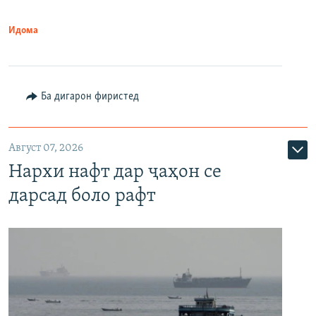
Идома
Ба дигарон фиристед
Август 07, 2026
Нархи нафт дар ҷаҳон се
дарсад боло рафт