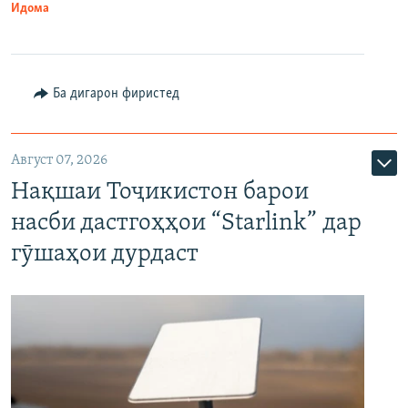
Идома
Ба дигарон фиристед
Август 07, 2026
Нақшаи Тоҷикистон барои
насби дастгоҳҳои “Starlink” дар
гӯшаҳои дурдаст