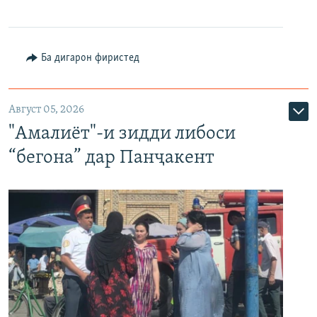
Ба дигарон фиристед
Август 05, 2026
"Амалиёт"-и зидди либоси
“бегона” дар Панҷакент