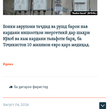
Бонки аврупоии таҷдид ва рушд барои нав
кардани иншоотҳои энергетикӣ дар шаҳри
Кӯлоб ва кам кардани талафоти барқ, ба
Тоҷикистон 10 миллион евро қарз медиҳад.
Идома
Ба дигарон фиристед
Август 06, 2026