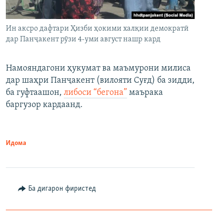
Ин аксро дафтари Ҳизби ҳокими халқии демократӣ
дар Панҷакент рӯзи 4-уми август нашр кард
Намояндагони ҳукумат ва маъмурони милиса
дар шаҳри Панҷакент (вилояти Суғд) ба зидди,
ба гуфтаашон,
либоси “бегона”
маърака
баргузор кардаанд.
Идома
Ба дигарон фиристед