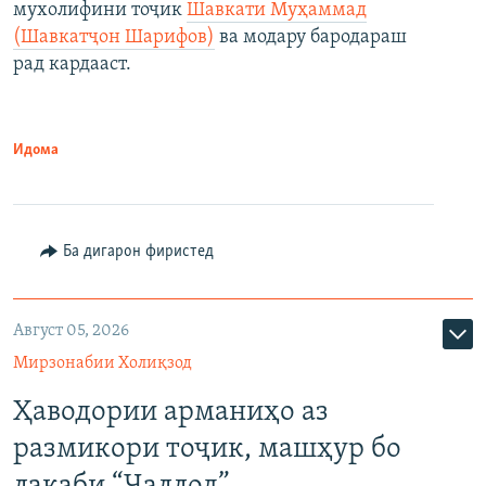
мухолифини тоҷик
Шавкати Муҳаммад
(Шавкатҷон Шарифов)
ва модару бародараш
рад кардааст.
Идома
Ба дигарон фиристед
Август 05, 2026
Мирзонабии Холиқзод
Ҳаводории арманиҳо аз
размикори тоҷик, машҳур бо