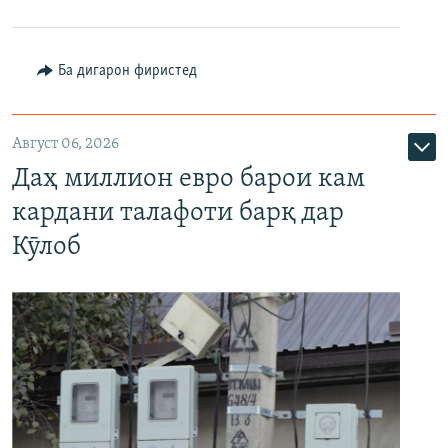
Ба дигарон фиристед
Август 06, 2026
Даҳ миллион евро барои кам
кардани талафоти барқ дар
Кӯлоб