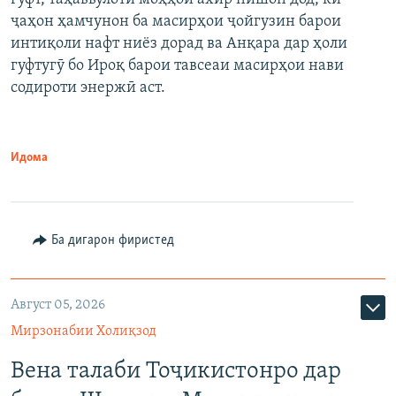
ҷаҳон ҳамчунон ба масирҳои ҷойгузин барои
интиқоли нафт ниёз дорад ва Анқара дар ҳоли
гуфтугӯ бо Ироқ барои тавсеаи масирҳои нави
содироти энержӣ аст.
Идома
Ба дигарон фиристед
Август 05, 2026
Мирзонабии Холиқзод
Вена талаби Тоҷикистонро дар