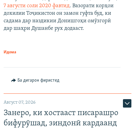
7 августи соли 2020 фавтид
. Вазорати корҳои
дохилии Тоҷикистон он замон гуфта буд, ки
садама дар наздикии Донишгоҳи омӯзгорӣ
дар шаҳри Душанбе рух додааст.
Идома
Ба дигарон фиристед
Август 07, 2026
Занеро, ки хостааст писарашро
бифурӯшад, зиндонӣ кардаанд