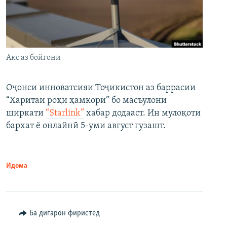
Акс аз бойгонӣ
Оҷонси инноватсияи Тоҷикистон аз баррасии
“Харитаи роҳи ҳамкорӣ” бо масъулони
ширкати
“Starlink”
хабар додааст. Ин мулоқоти
бархат ё онлайнӣ 5-уми август гузашт.
Идома
Ба дигарон фиристед