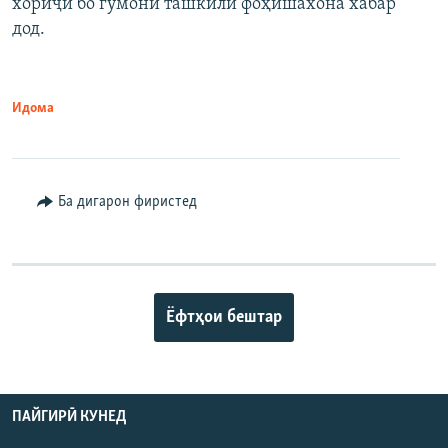
хориҷӣ бо гумони ташкили фоҳишахона хабар
дод.
Идома
Ба дигарон фиристед
Ёфтҳои бештар
ПАЙГИРӢ КУНЕД