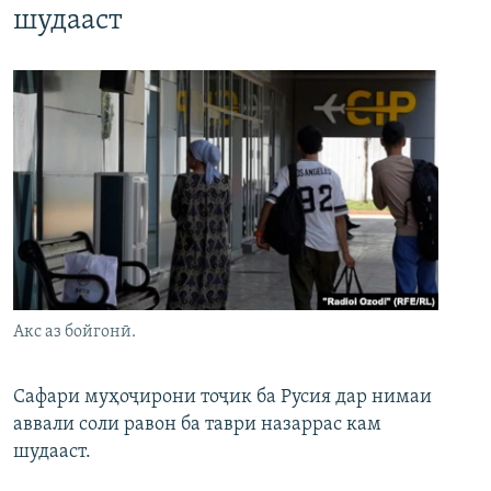
шудааст
Акс аз бойгонӣ.
Сафари муҳоҷирони тоҷик ба Русия дар нимаи
аввали соли равон ба таври назаррас кам
шудааст.