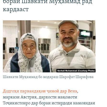
бораи Шавкати Муҳаммад рад
кардааст
Шавкати Муҳаммад бо модараш Шарофат Шарифова
Додгоҳи парвандаҳои ҷиноӣ дар Вена
,
маркази Австрия, дархости мақомоти
Тоҷикистонро дар бораи истирдоди намояндаи