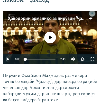
лақаби “Ҷаллод”
Ҳаводории арманиҳо аз пирӯзии "Ҷаллод"-и тоҷик
Феълан кор намекунад
Auto
0:00
2:49
240p
Пирӯзии Сулаймон Маҳмадов, размикори
360p
тоҷик бо лақаби "Ҷаллод", дар набард бо рақиби
480p
Auto
240p
360p
480p
чеченаш дар Арманистон дар сархати
720p
хабарҳои муҳим дар ин кишвар қарор гирифт
720p
1080p
ва баҳси зиёдеро барангехт.
1080p