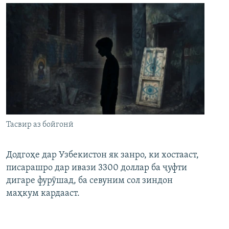
Тасвир аз бойгонӣ
Додгоҳе дар Узбекистон як занро, ки хостааст,
писарашро дар ивази 3300 доллар ба ҷуфти
дигаре фурӯшад, ба севуним сол зиндон
маҳкум кардааст.