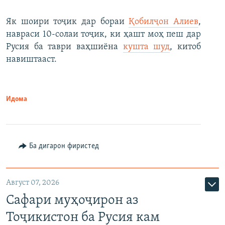
Як шоири тоҷик дар бораи
Қобилҷон Алиев
,
навраси 10-солаи тоҷик, ки ҳашт моҳ пеш дар
Русия ба таври ваҳшиёна
кушта шуд
, китоб
навиштааст.
Идома
Ба дигарон фиристед
Август 07, 2026
Сафари муҳоҷирон аз
Тоҷикистон ба Русия кам