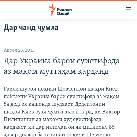
Пайвандҳои
дастрасӣ
Ҷаҳиш
Дар чанд ҷумла
ба
ГӮШАҲО
мояи
ГАПИ ОЗОД
СИЁСАТ
аслӣ
Апрел 23, 2011
РӮЗГОРИ МУҲОҶИР
Ҷаҳиш
ИҚТИСОД
Дар Украина барои суистифода
ба
САЛОМ, ХОҲАР
ҶОМЕА
феҳристи
аз мақом муттаҳам карданд
ТАҲҚИҚОТ
ҚАЗИЯИ "КРОКУС"
аслӣ
Ҷаҳиш
ҶАНГ ДАР УКРАИНА
ОСИЁИ МАРКАЗӢ
Раиси шӯрои ноҳияи Шевченкои шаҳри Киев-
ба
пойтахти Украина барои суистифода аз мақом
НАЗАРИ МАРДУМ
ФАРҲАНГ
ҷустор
ба додгоҳ кашонда шудааст. Додситонии
ЧАНДРАСОНАӢ
МЕҲМОНИ ОЗОДӢ
БЛОГИСТОН
шаҳри Киев рӯзи ҷумъа эълон кард, ки Виктор
Пилипишин аз мақоми худ суистифода
РӮЙХАТҲО
ВАРЗИШ
ОЗОДӢ ОНЛАЙН
ВИДЕО
кардааст, ки дар натиҷаи он як миллиону 85
КИТОБҲОИ ОЗОДӢ
НИГОРИСТОН
ҳазор доллар ба хазинаи ноҳияи Шевченко