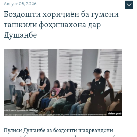
Август 05, 2026
Боздошти хориҷиён ба гумони
ташкили фоҳишахона дар
Душанбе
Пулиси Душанбе аз боздошти шаҳрвандони