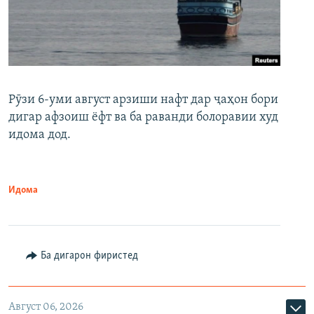
Рӯзи 6-уми август арзиши нафт дар ҷаҳон бори
дигар афзоиш ёфт ва ба раванди болоравии худ
идома дод.
Идома
Ба дигарон фиристед
Август 06, 2026