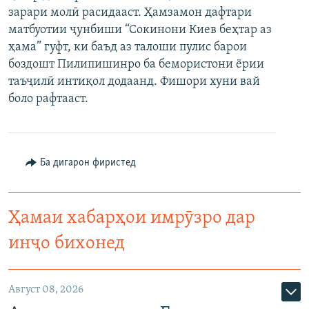
зарари молӣ расидааст. Ҳамзамон дафтари
ГУЗОРИШҲОИ РАДИОӢ
Русский
матбуотии ҷунбиши “Сокинони Киев беҳтар аз
ҳама” гуфт, ки баъд аз талоши пулис барои
ПАЙГИРӢ КУНЕД
боздошт Пилипишинро ба бемористони ёрии
таъҷилӣ интиқол додаанд. Фишори хуни вай
боло рафтааст.
Ҳамаи сомонаҳои RFE/RL
Ба дигарон фиристед
Ҳамаи хабарҳои имрӯзро дар
инҷо бихонед
Август 08, 2026