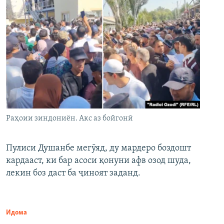
Раҳоии зиндониён. Акс аз бойгонӣ
Пулиси Душанбе мегӯяд, ду мардеро боздошт
кардааст, ки бар асоси қонуни афв озод шуда,
лекин боз даст ба ҷиноят заданд.
Идома