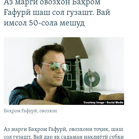
Аз марги овозхон Баҳром
Ғафурӣ шаш сол гузашт. Вай
имсол 50-сола мешуд
Баҳром Ғафурӣ, овозхон
Аз марги Баҳром Ғафурӣ, овозхони тоҷик, шаш
сол гузашт. Вай дар як садамаи нақлиётӣ субҳи