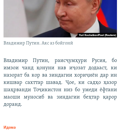
Владимир Путин. Акс аз бойгонӣ
Владимир Путин, раисҷумҳури Русия, бо
имзои чанд қонуни нав иҷозат додааст, ки
назорат ба кор ва зиндагии хориҷиён дар ин
кишвар сахттар шавад. Ҷое, ки садҳо ҳазор
шаҳрванди Тоҷикистон низ бо умеди ёфтани
маоши муносиб ва зиндагии беҳтар қарор
доранд.
Идома