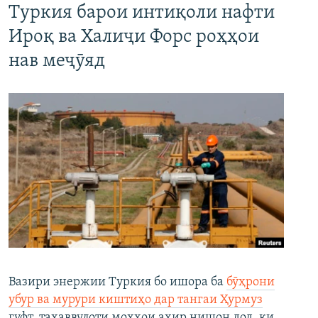
Туркия барои интиқоли нафти
Ироқ ва Халиҷи Форс роҳҳои
нав меҷӯяд
Вазири энержии Туркия бо ишора ба
бӯҳрони
убур ва мурури киштиҳо дар тангаи Ҳурмуз
гуфт, таҳаввулоти моҳҳои ахир нишон дод, ки