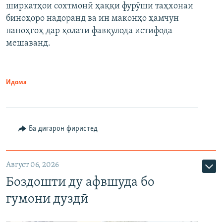
ширкатҳои сохтмонӣ ҳаққи фурӯши таҳхонаи
биноҳоро надоранд ва ин маконҳо ҳамчун
паноҳгоҳ дар ҳолати фавқулода истифода
мешаванд.
Идома
Ба дигарон фиристед
Август 06, 2026
Боздошти ду афвшуда бо
гумони дуздӣ