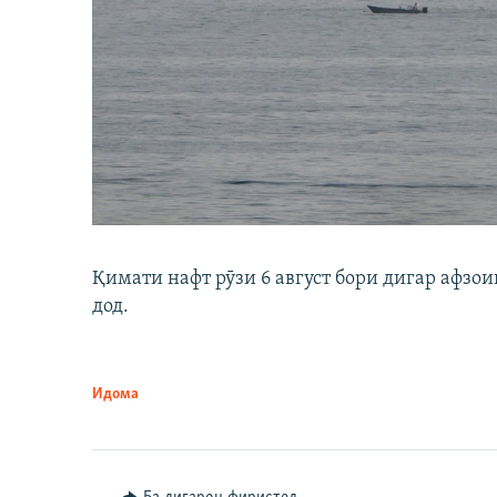
Қимати нафт рӯзи 6 август бори дигар афзои
дод.
Идома