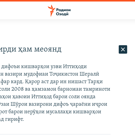
гирди ҳам меоянд
 дифоъи кишварҳои узви Иттиҳоди
ан вазири мудофиаи Тоҷикистон Шералӣ
афар кард. Қарор аст дар ин нишаст Тарҳи
 соли 2008 ва ҳамзамон барномаи тамриноти
ҳои ҳавоии Иттиҳод барои соли оянда
рӯзаи Шӯрои вазирони дифоъ ҷараёни иҷрои
рот барои нерӯҳои мусаллаҳи кишварҳои
д гирифт.