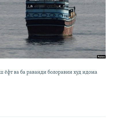
ш ёфт ва ба раванди болоравии худ идома