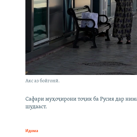
Акс аз бойгонӣ.
Сафари муҳоҷирони тоҷик ба Русия дар нима
шудааст.
Идома