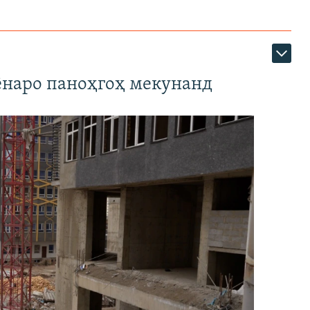
наро паноҳгоҳ мекунанд