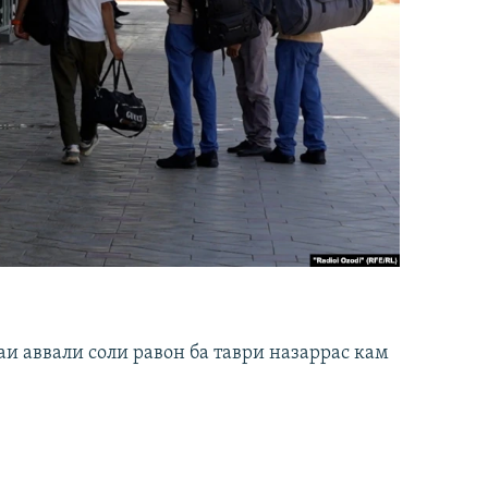
и аввали соли равон ба таври назаррас кам