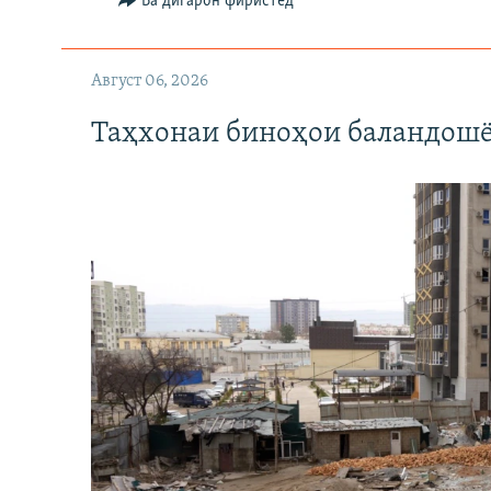
Ба дигарон фиристед
Август 06, 2026
Таҳхонаи биноҳои баландошё