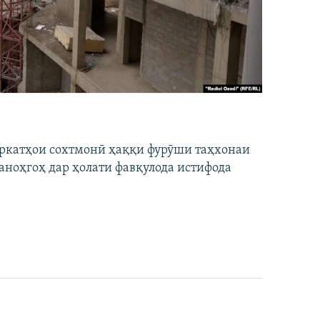
ширкатҳои сохтмонӣ ҳаққи фурӯши таҳхонаи
аноҳгоҳ дар ҳолати фавқулода истифода