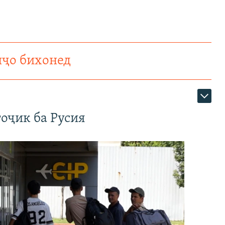
нҷо бихонед
оҷик ба Русия