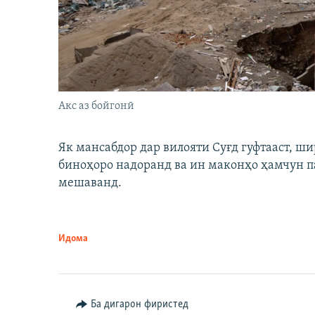
Акс аз бойгонӣ
Як мансабдор дар вилояти Суғд гуфтааст, 
биноҳоро надоранд ва ин маконҳо ҳамчун п
мешаванд.
Идома
Ба дигарон фиристед