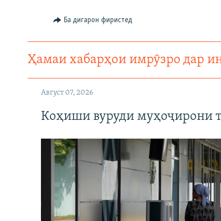
ГУЗОРИШҲОИ РАДИОӢ
Ба дигарон фиристед
Ҳамаи хабарҳои имрӯзро дар и
Август 07, 2026
Коҳиши вуруди муҳоҷирони т