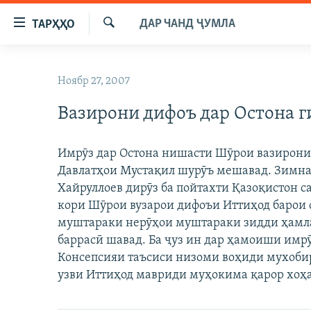
Пайвандҳои
ДАР ЧАНД ҶУМЛА
ТАРҲҲО
дастрасӣ
Ҷустуҷӯ
Ҷаҳиш
ГӮШАҲО
ба
Ноябр 27, 2007
ГАПИ ОЗОД
СИЁСАТ
мояи
аслӣ
Вазирони дифоъ дар Остона 
РӮЗГОРИ МУҲОҶИР
ИҚТИСОД
Ҷаҳиш
САЛОМ, ХОҲАР
ҶОМЕА
ба
Имрӯз дар Остона нишасти Шӯрои вазирони
феҳристи
ТАҲҚИҚОТ
ҚАЗИЯИ "КРОКУС"
Давлатҳои Мустақил шурӯъ мешавад. Зимн
аслӣ
ҶАНГ ДАР УКРАИНА
Хайруллоев дирӯз ба пойтахти Қазоқистон с
ОСИЁИ МАРКАЗӢ
Ҷаҳиш
кори Шӯрои вузарои дифоъи Иттиҳод барои
ба
НАЗАРИ МАРДУМ
ФАРҲАНГ
муштараки нерӯҳои муштараки зидди ҳамла
ҷустор
ЧАНДРАСОНАӢ
МЕҲМОНИ ОЗОДӢ
БЛОГИСТОН
баррасӣ шавад. Ба ҷуз ин дар ҳамоиши им
Консепсияи таъсиси низоми воҳиди мухоби
РӮЙХАТҲО
ВАРЗИШ
ОЗОДӢ ОНЛАЙН
ВИДЕО
узви Иттиҳод мавриди муҳокима қарор хоҳа
КИТОБҲОИ ОЗОДӢ
НИГОРИСТОН