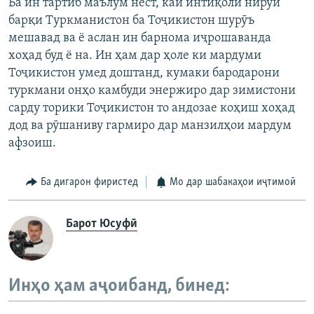
Ба ин тартиб маълум нест, кай интиқоли нируи
барқи Туркманистон ба Тоҷикистон шурӯъ
мешавад ва ё аслан ин барнома иҷрошаванда
хоҳад буд ё на. Ин ҳам дар ҳоле ки мардуми
Тоҷикистон умед доштанд, кумаки бародарони
туркмани онҳо камбуди энержиро дар зимистони
сарду торики Тоҷикистон то андозае коҳиш хоҳад
дод ва рӯшаниву гармиро дар манзилҳои мардум
афзоиш.
Ба дигарон фиристед
Мо дар шабакаҳои иҷтимоӣ
Барот Юсуфӣ
Инҳо ҳам аҷоибанд, бинед: