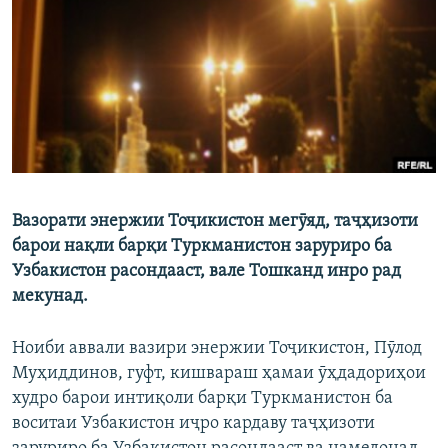
ГУЗОРИШҲОИ РАДИОӢ
Русский
ПАЙГИРӢ КУНЕД
Вазорати энержии Тоҷикистон мегӯяд, таҷҳизоти
Ҳамаи сомонаҳои RFE/RL
барои нақли барқи Туркманистон заруриро ба
Узбакистон расондааст, вале Тошканд инро рад
мекунад.
Ноиби аввали вазири энержии Тоҷикистон, Пӯлод
Муҳиддинов, гуфт, кишвараш ҳамаи ӯҳдадориҳои
худро барои интиқоли барқи Туркманистон ба
воситаи Узбакистон иҷро кардаву таҷҳизоти