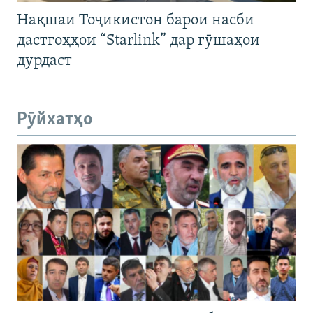
Нақшаи Тоҷикистон барои насби
дастгоҳҳои “Starlink” дар гӯшаҳои
дурдаст
Рӯйхатҳо