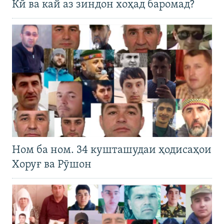
Кӣ ва кай аз зиндон хоҳад баромад?
Ном ба ном. 34 кушташудаи ҳодисаҳои
Хоруғ ва Рӯшон