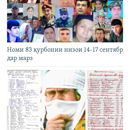
Номи 83 қурбонии низои 14-17 сентябр
дар марз