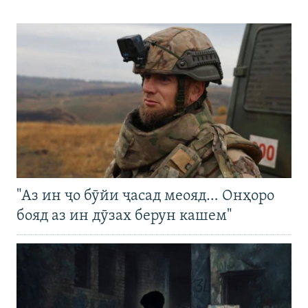
"Аз ин ҷо бӯйи ҷасад меояд… Онҳоро
бояд аз ин дӯзах берун кашем"