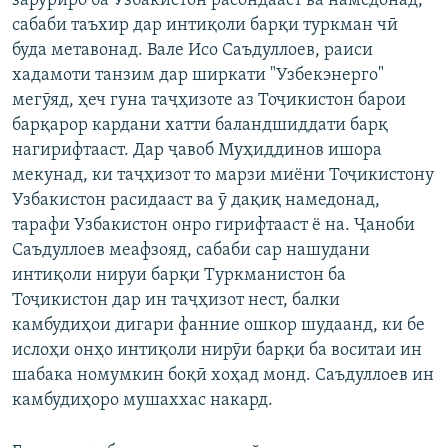
заруриро ба Узбакистон расондааст ва намедонад,
сабаби таъхир дар интиқоли барқи туркман чӣ
буда метавонад. Вале Исо Саъдуллоев, раиси
хадамоти танзим дар ширкати "Узбекэнерго"
мегӯяд, ҳеч гуна таҷҳизоте аз Тоҷикистон барои
барқарор кардани хатти баландшиддати барқ
нагирифтааст. Дар ҷавоб Муҳиддинов ишора
мекунад, ки таҷҳизот то марзи миёни Тоҷикистону
Узбакистон расидааст ва ӯ дақиқ намедонад,
тарафи Узбакистон онро гирифтааст ё на. Ҷаноби
Саъдуллоев меафзояд, сабаби сар нашудани
интиқоли нируи барқи Туркманистон ба
Тоҷикистон дар ин таҷҳизот нест, балки
камбудиҳои дигари фанние ошкор шудаанд, ки бе
ислоҳи онҳо интиқоли нирӯи барқи ба воситаи ин
шабака номумкин боқӣ хоҳад монд. Саъдуллоев ин
камбудиҳоро мушаххас накард.