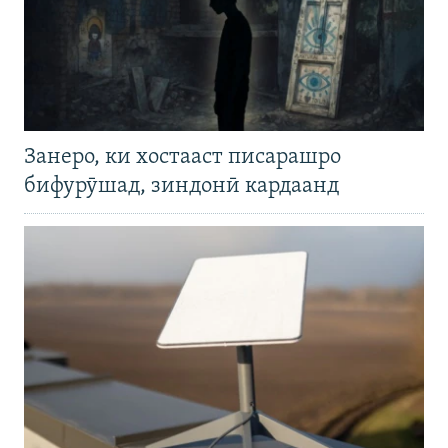
Занеро, ки хостааст писарашро
бифурӯшад, зиндонӣ кардаанд