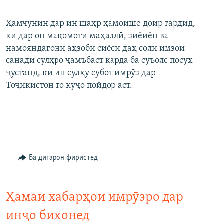
ГУЗОРИШҲОИ РАДИОӢ
Русский
Ҳамчунин дар ин шаҳр ҳамоише доир гардид,
ки дар он мақомоти маҳаллӣ, зиёиён ва
ПАЙГИРӢ КУНЕД
намояндагони аҳзоби сиёсӣ даҳ соли имзои
санади сулҳро ҷамъбаст карда ба суъоле посух
ҷустанд, ки ин сулҳу субот имрӯз дар
Тоҷикистон то куҷо пойдор аст.
Ҳамаи сомонаҳои RFE/RL
Ба дигарон фиристед
Ҳамаи хабарҳои имрӯзро дар
инҷо бихонед