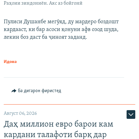
Раҳоии зиндониён. Акс аз бойгонӣ
Пулиси Душанбе мегӯяд, ду мардеро боздошт
кардааст, ки бар асоси қонуни афв озод шуда,
лекин боз даст ба ҷиноят заданд.
Идома
Ба дигарон фиристед
Август 06, 2026
Даҳ миллион евро барои кам
кардани талафоти барқ дар