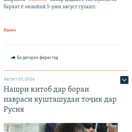
бархат ё онлайнӣ 5-уми август гузашт.
Идома
Ба дигарон фиристед
Август 07, 2026
Нашри китоб дар бораи
навраси кушташудаи тоҷик дар
Русия