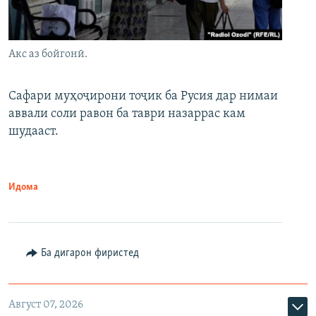
Акс аз бойгонӣ.
Сафари муҳоҷирони тоҷик ба Русия дар нимаи
аввали соли равон ба таври назаррас кам
шудааст.
Идома
Ба дигарон фиристед
Август 07, 2026