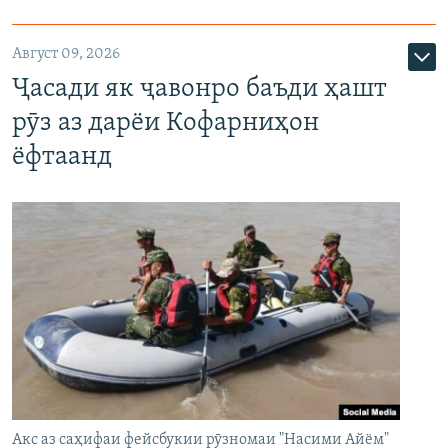
Август 09, 2026
Ҷасади як ҷавонро баъди ҳашт
рӯз аз дарёи Кофарниҳон
ёфтаанд
Акс аз саҳифаи фейсбукии рӯзномаи "Насими Айём"