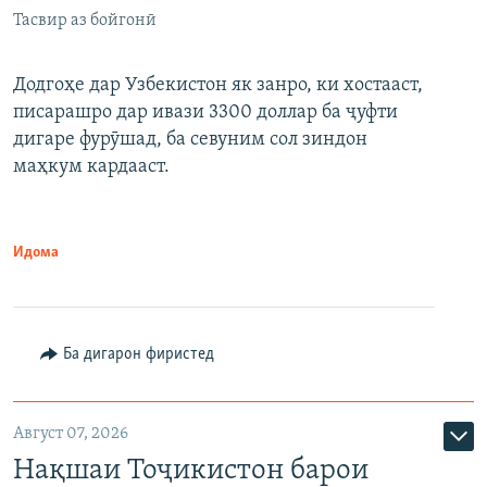
Тасвир аз бойгонӣ
Додгоҳе дар Узбекистон як занро, ки хостааст,
писарашро дар ивази 3300 доллар ба ҷуфти
дигаре фурӯшад, ба севуним сол зиндон
маҳкум кардааст.
Идома
Ба дигарон фиристед
Август 07, 2026
Нақшаи Тоҷикистон барои