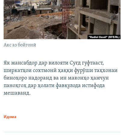
Акс аз бойгонӣ
Як мансабдор дар вилояти Суғд гуфтааст,
ширкатҳои сохтмонӣ ҳаққи фурӯши таҳхонаи
биноҳоро надоранд ва ин маконҳо ҳамчун
паноҳгоҳ дар ҳолати фавқулода истифода
мешаванд.
Идома