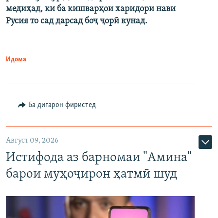
медиҳад, ки ба кишварҳои харидори нави
Русия то сад дарсад боҷ ҷорӣ кунад.
Идома
Ба дигарон фиристед
Август 09, 2026
Истифода аз барномаи "Амина"
барои муҳоҷирон ҳатмӣ шуд