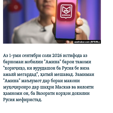
Аз 1-уми сентябри соли 2026 истифода аз
барномаи мобилии "Амина" барои тамоми
"хориҷиҳо, ки вурудашон ба Русия бе виза
амалӣ мегардад", ҳатмӣ мешавад. Замимаи
"Амина" маълумот дар бораи макони
муҳоҷиронро дар шаҳри Маскав ва вилояти
ҳамноми он, ба Вазорати корҳои дохилии
Русия мефиристад.