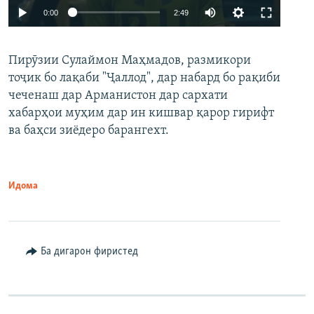
Auto
0:00
2:49
240p
Пирӯзии Сулаймон Маҳмадов, размикори
360p
тоҷик бо лақаби "Ҷаллод", дар набард бо рақиби
480p
Auto
240p
360p
480p
чеченаш дар Арманистон дар сархати
720p
хабарҳои муҳим дар ин кишвар қарор гирифт
720p
1080p
ва баҳси зиёдеро барангехт.
1080p
Идома
Ба дигарон фиристед