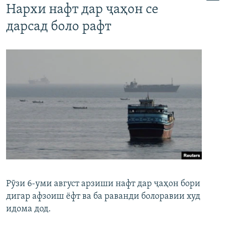
Нархи нафт дар ҷаҳон се
дарсад боло рафт
Рӯзи 6-уми август арзиши нафт дар ҷаҳон бори
дигар афзоиш ёфт ва ба раванди болоравии худ
идома дод.