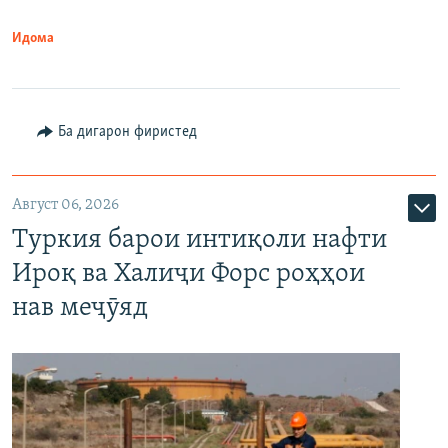
Идома
Ба дигарон фиристед
Август 06, 2026
Туркия барои интиқоли нафти
Ироқ ва Халиҷи Форс роҳҳои
нав меҷӯяд