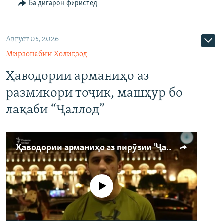
Ба дигарон фиристед
Август 05, 2026
Мирзонабии Холиқзод
Ҳаводории арманиҳо аз
размикори тоҷик, машҳур бо
лақаби “Ҷаллод”
Ҳаводории арманиҳо аз пирӯзии "Ҷаллод"-и тоҷик
Феълан кор намекунад