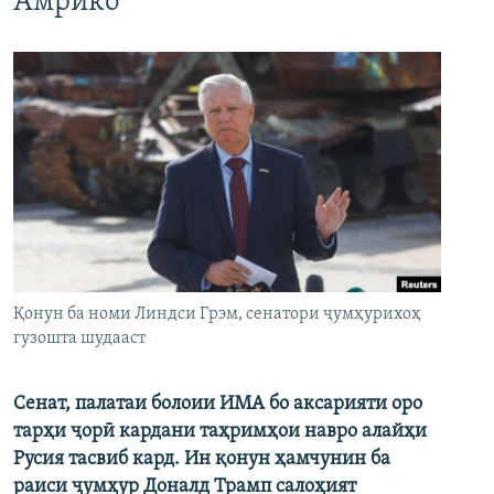
Амрико
Қонун ба номи Линдси Грэм, сенатори ҷумҳурихоҳ
гузошта шудааст
Сенат, палатаи болоии ИМА бо аксарияти оро
тарҳи ҷорӣ кардани таҳримҳои навро алайҳи
Русия тасвиб кард. Ин қонун ҳамчунин ба
раиси ҷумҳур Доналд Трамп салоҳият