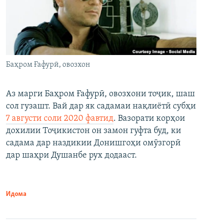
Баҳром Ғафурӣ, овозхон
Аз марги Баҳром Ғафурӣ, овозхони тоҷик, шаш
сол гузашт. Вай дар як садамаи нақлиётӣ субҳи
7 августи соли 2020 фавтид
. Вазорати корҳои
дохилии Тоҷикистон он замон гуфта буд, ки
садама дар наздикии Донишгоҳи омӯзгорӣ
дар шаҳри Душанбе рух додааст.
Идома