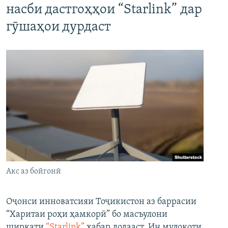
насби дастгоҳҳои “Starlink” дар
гӯшаҳои дурдаст
Акс аз бойгонӣ
Оҷонси инноватсияи Тоҷикистон аз баррасии
“Харитаи роҳи ҳамкорӣ” бо масъулони
ширкати
“Starlink”
хабар додааст. Ин мулоқоти