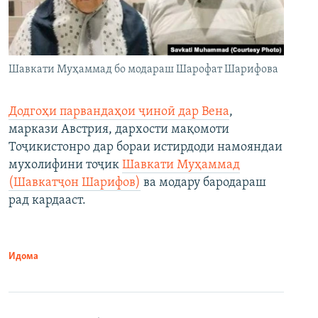
Шавкати Муҳаммад бо модараш Шарофат Шарифова
Додгоҳи парвандаҳои ҷиноӣ дар Вена
,
маркази Австрия, дархости мақомоти
Тоҷикистонро дар бораи истирдоди намояндаи
мухолифини тоҷик
Шавкати Муҳаммад
(Шавкатҷон Шарифов)
ва модару бародараш
рад кардааст.
Идома