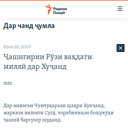
Пайвандҳои
дастрасӣ
Ҷаҳиш
Дар чанд ҷумла
ба
ГӮШАҲО
мояи
ГАПИ ОЗОД
СИЁСАТ
аслӣ
Июн 28, 2007
РӮЗГОРИ МУҲОҶИР
Ҷаҳиш
ИҚТИСОД
Ҷашнгирии Рӯзи ваҳдати
ба
САЛОМ, ХОҲАР
ҶОМЕА
феҳристи
миллӣ дар Хуҷанд
ТАҲҚИҚОТ
ҚАЗИЯИ "КРОКУС"
аслӣ
Ҷаҳиш
ҶАНГ ДАР УКРАИНА
ОСИЁИ МАРКАЗӢ
mm
ба
НАЗАРИ МАРДУМ
ФАРҲАНГ
ҷустор
ЧАНДРАСОНАӢ
МЕҲМОНИ ОЗОДӢ
БЛОГИСТОН
Дар мавзеъи Чумчуқарали шаҳри Хукҷанд,
РӮЙХАТҲО
маркази вилояти Суғд, чорабиниҳои бошукӯҳи
ВАРЗИШ
ОЗОДӢ ОНЛАЙН
ВИДЕО
ҷашнӣ баргузор шуданд.
КИТОБҲОИ ОЗОДӢ
НИГОРИСТОН