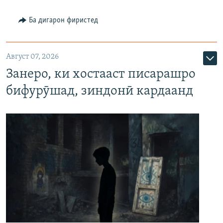
Ба дигарон фиристед
Август 07, 2026
Занеро, ки хостааст писарашро
бифурӯшад, зиндонӣ кардаанд