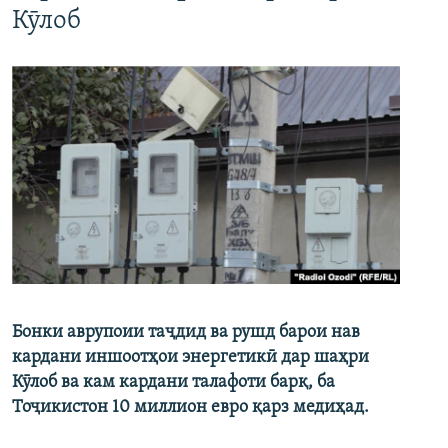
Кӯлоб
Бонки аврупоии таҷдид ва рушд барои нав
кардани иншоотҳои энергетикӣ дар шаҳри
Кӯлоб ва кам кардани талафоти барқ, ба
Тоҷикистон 10 миллион евро қарз медиҳад.