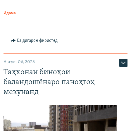
Идома
Ба дигарон фиристед
Август 06, 2026
Таҳхонаи биноҳои
баландошёнаро паноҳгоҳ
мекунанд