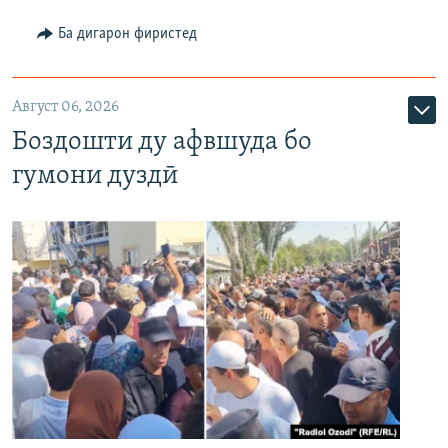
Ба дигарон фиристед
Август 06, 2026
Боздошти ду афвшуда бо
гумони дуздӣ