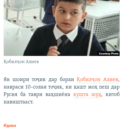
Қобилҷон Алиев
Як шоири тоҷик дар бораи
Қобилҷон Алиев
,
навраси 10-солаи тоҷик, ки ҳашт моҳ пеш дар
Русия ба таври ваҳшиёна
кушта шуд
, китоб
навиштааст.
Идома