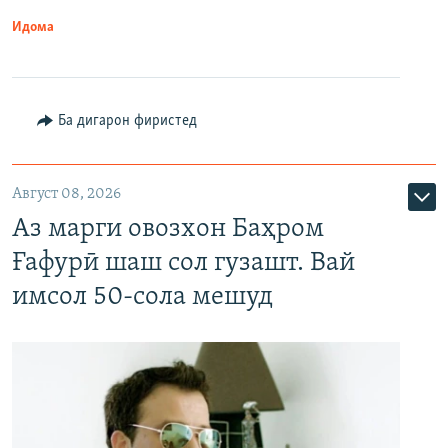
Идома
Ба дигарон фиристед
Август 08, 2026
Аз марги овозхон Баҳром
Ғафурӣ шаш сол гузашт. Вай
имсол 50-сола мешуд