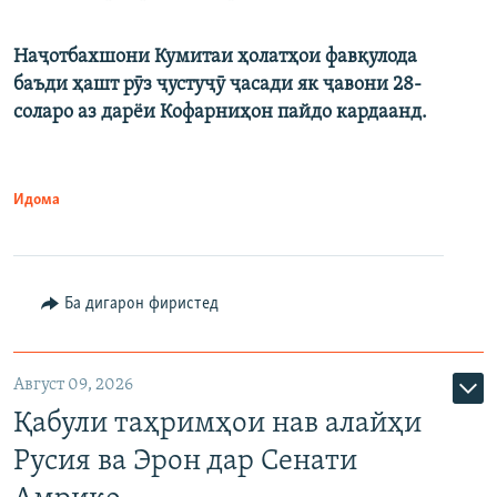
Наҷотбахшони Кумитаи ҳолатҳои фавқулода
баъди ҳашт рӯз ҷустуҷӯ ҷасади як ҷавони 28-
соларо аз дарёи Кофарниҳон пайдо кардаанд.
Идома
Ба дигарон фиристед
Август 09, 2026
Қабули таҳримҳои нав алайҳи
Русия ва Эрон дар Сенати