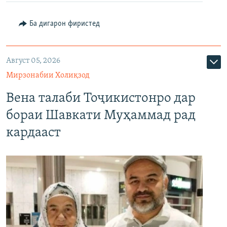
Ба дигарон фиристед
Август 05, 2026
Мирзонабии Холиқзод
Вена талаби Тоҷикистонро дар
бораи Шавкати Муҳаммад рад
кардааст