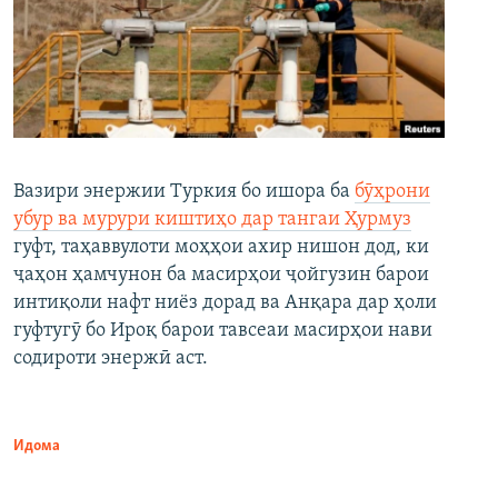
Вазири энержии Туркия бо ишора ба
бӯҳрони
убур ва мурури киштиҳо дар тангаи Ҳурмуз
гуфт, таҳаввулоти моҳҳои ахир нишон дод, ки
ҷаҳон ҳамчунон ба масирҳои ҷойгузин барои
интиқоли нафт ниёз дорад ва Анқара дар ҳоли
гуфтугӯ бо Ироқ барои тавсеаи масирҳои нави
содироти энержӣ аст.
Идома