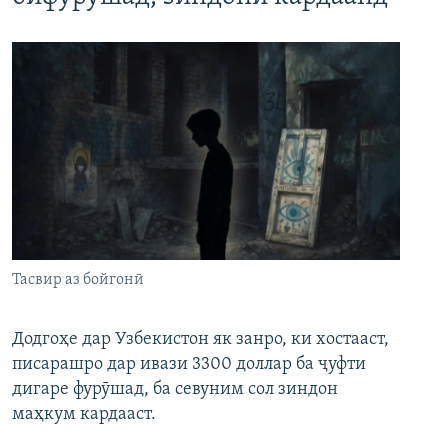
Тасвир аз бойгонӣ
Додгоҳе дар Узбекистон як занро, ки хостааст,
писарашро дар ивази 3300 доллар ба ҷуфти
дигаре фурӯшад, ба севуним сол зиндон
маҳкум кардааст.