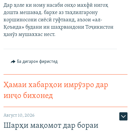
Дар ҳоле ки ному насаби онҳо махфӣ нигоҳ
ГУЗОРИШҲОИ РАДИОӢ
Русский
дошта мешавад. бархе аз таҳлилгарону
коршиносони сиёсӣ гуфтаанд, аъзои «ал-
ПАЙГИРӢ КУНЕД
Қоъида» будани ин шаҳрвандони Тоҷикистон
ҳанӯз мушаххас нест.
Ба дигарон фиристед
Ҳамаи сомонаҳои RFE/RL
Ҳамаи хабарҳои имрӯзро дар
инҷо бихонед
Август 10, 2026
Шарҳи мақомот дар бораи