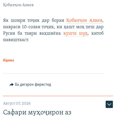
Қобилҷон Алиев
Як шоири тоҷик дар бораи
Қобилҷон Алиев
,
навраси 10-солаи тоҷик, ки ҳашт моҳ пеш дар
Русия ба таври ваҳшиёна
кушта шуд
, китоб
навиштааст.
Идома
Ба дигарон фиристед
Август 07, 2026
Сафари муҳоҷирон аз