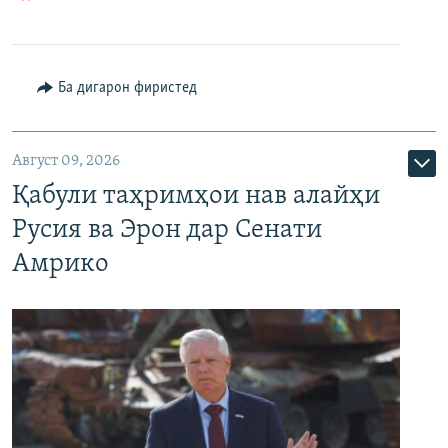
Ба дигарон фиристед
Август 09, 2026
Қабули таҳримҳои нав алайҳи
Русия ва Эрон дар Сенати
Амрико