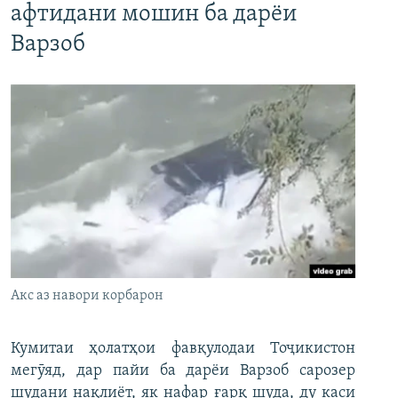
афтидани мошин ба дарёи
Варзоб
Акс аз навори корбарон
Кумитаи ҳолатҳои фавқулодаи Тоҷикистон
мегӯяд, дар пайи ба дарёи Варзоб сарозер
шудани нақлиёт, як нафар ғарқ шуда, ду каси