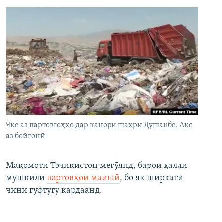
Яке аз партовгоҳҳо дар канори шаҳри Душанбе. Акс
аз бойгонӣ
Мақомоти Тоҷикистон мегӯянд, барои ҳалли
мушкили
партовҳои маишӣ
, бо як ширкати
чинӣ гуфтугӯ кардаанд.