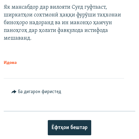
Як мансабдор дар вилояти Суғд гуфтааст,
ширкатҳои сохтмонӣ ҳаққи фурӯши таҳхонаи
биноҳоро надоранд ва ин маконҳо ҳамчун
паноҳгоҳ дар ҳолати фавқулода истифода
мешаванд.
Идома
Ба дигарон фиристед
Ёфтҳои бештар