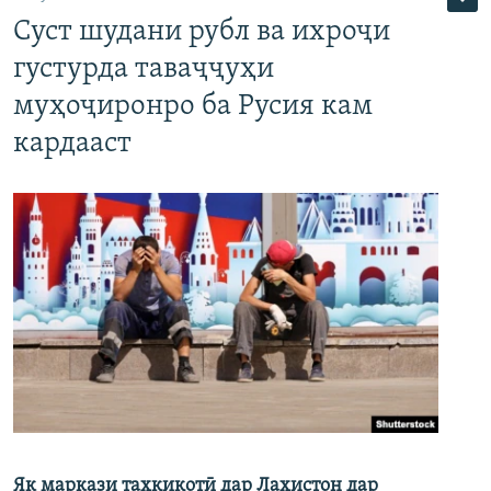
Суст шудани рубл ва ихроҷи
густурда таваҷҷуҳи
муҳоҷиронро ба Русия кам
кардааст
Як маркази таҳқиқотӣ дар Лаҳистон дар