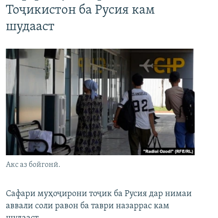
Тоҷикистон ба Русия кам
шудааст
Акс аз бойгонӣ.
Сафари муҳоҷирони тоҷик ба Русия дар нимаи
аввали соли равон ба таври назаррас кам