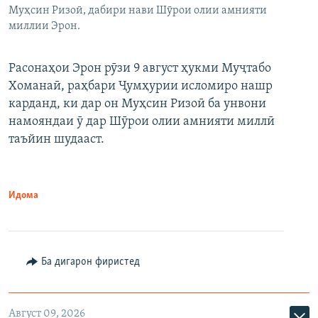
Муҳсин Ризоӣ, дабири нави Шӯрои олии амнияти
миллии Эрон.
Расонаҳои Эрон рӯзи 9 август ҳукми Муҷтабо
Хоманаӣ, раҳбари Ҷумҳурии исломиро нашр
карданд, ки дар он Муҳсин Ризоӣ ба унвони
намояндаи ӯ дар Шӯрои олии амнияти миллӣ
таъйин шудааст.
Идома
Ба дигарон фиристед
Август 09, 2026