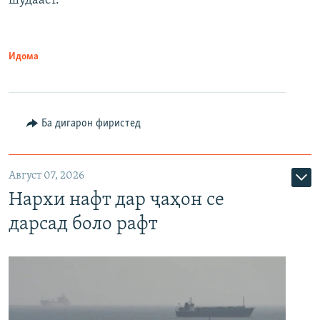
шудааст.
Идома
Ба дигарон фиристед
Август 07, 2026
Нархи нафт дар ҷаҳон се
дарсад боло рафт