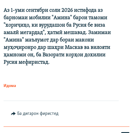
Аз 1-уми сентябри соли 2026 истифода аз
барномаи мобилии "Амина" барои тамоми
"хориҷиҳо, ки вурудашон ба Русия бе виза
амалӣ мегардад", ҳатмӣ мешавад. Замимаи
"Амина" маълумот дар бораи макони
муҳоҷиронро дар шаҳри Маскав ва вилояти
ҳамноми он, ба Вазорати корҳои дохилии
Русия мефиристад.
Идома
Ба дигарон фиристед