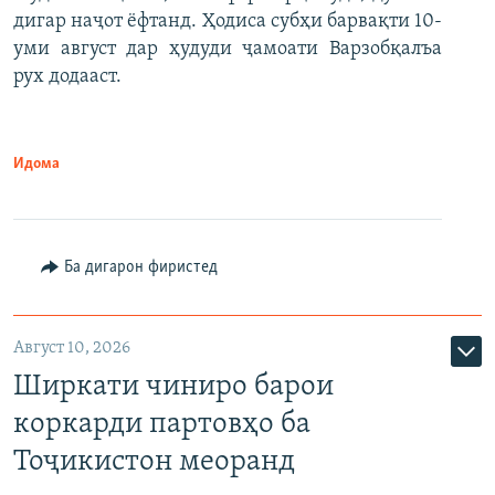
дигар наҷот ёфтанд. Ҳодиса субҳи барвақти 10-
уми август дар ҳудуди ҷамоати Варзобқалъа
рух додааст.
Идома
Ба дигарон фиристед
Август 10, 2026
Ширкати чиниро барои
коркарди партовҳо ба
Тоҷикистон меоранд