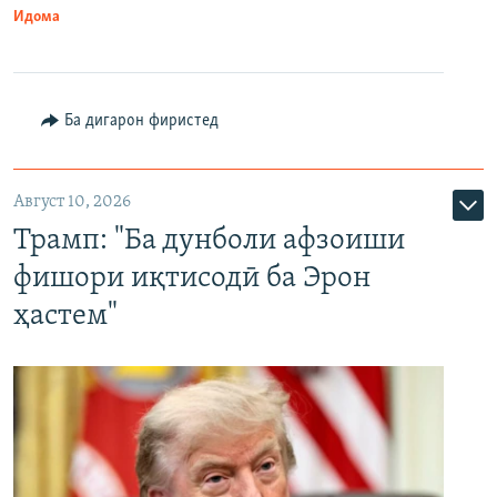
Идома
Ба дигарон фиристед
Август 10, 2026
Трамп: "Ба дунболи афзоиши
фишори иқтисодӣ ба Эрон
ҳастем"