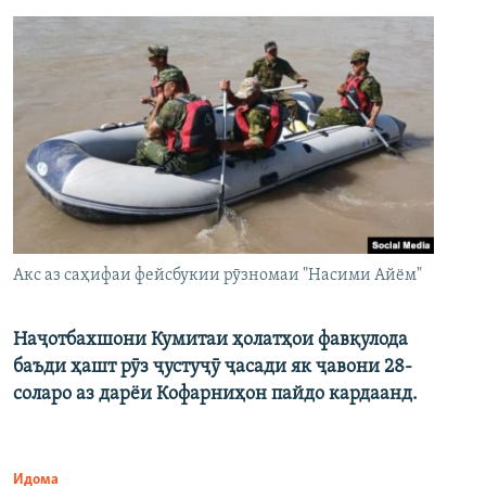
Акс аз саҳифаи фейсбукии рӯзномаи "Насими Айём"
Наҷотбахшони Кумитаи ҳолатҳои фавқулода
баъди ҳашт рӯз ҷустуҷӯ ҷасади як ҷавони 28-
соларо аз дарёи Кофарниҳон пайдо кардаанд.
Идома