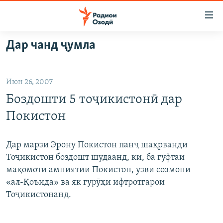
Пайвандҳои
дастрасӣ
Ҷаҳиш
Дар чанд ҷумла
ба
ГӮШАҲО
мояи
ГАПИ ОЗОД
СИЁСАТ
аслӣ
Июн 26, 2007
РӮЗГОРИ МУҲОҶИР
Ҷаҳиш
ИҚТИСОД
Боздошти 5 тоҷикистонӣ дар
ба
САЛОМ, ХОҲАР
ҶОМЕА
феҳристи
Покистон
ТАҲҚИҚОТ
ҚАЗИЯИ "КРОКУС"
аслӣ
Ҷаҳиш
ҶАНГ ДАР УКРАИНА
ОСИЁИ МАРКАЗӢ
Дар марзи Эрону Покистон панҷ шаҳрванди
ба
Тоҷикистон боздошт шудаанд, ки, ба гуфтаи
НАЗАРИ МАРДУМ
ФАРҲАНГ
ҷустор
мақомоти амниятии Покистон, узви созмони
ЧАНДРАСОНАӢ
МЕҲМОНИ ОЗОДӢ
БЛОГИСТОН
«ал-Қоъида» ва як гурӯҳи ифтротгарои
Тоҷикистонанд.
РӮЙХАТҲО
ВАРЗИШ
ОЗОДӢ ОНЛАЙН
ВИДЕО
КИТОБҲОИ ОЗОДӢ
НИГОРИСТОН