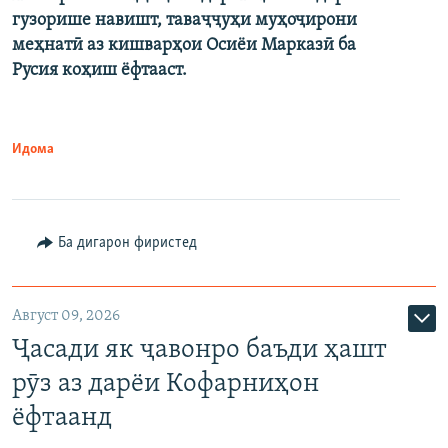
гузорише навишт, таваҷҷуҳи муҳоҷирони
меҳнатӣ аз кишварҳои Осиёи Марказӣ ба
Русия коҳиш ёфтааст.
Идома
Ба дигарон фиристед
Август 09, 2026
Ҷасади як ҷавонро баъди ҳашт
рӯз аз дарёи Кофарниҳон
ёфтаанд