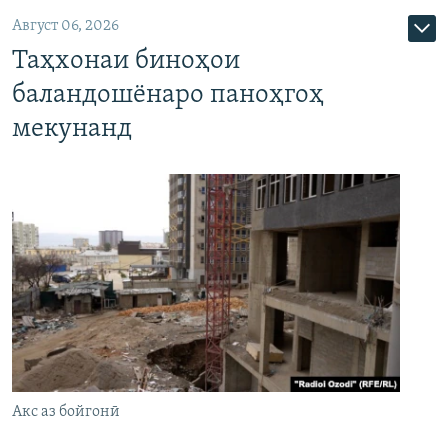
Август 06, 2026
Таҳхонаи биноҳои
баландошёнаро паноҳгоҳ
мекунанд
Акс аз бойгонӣ