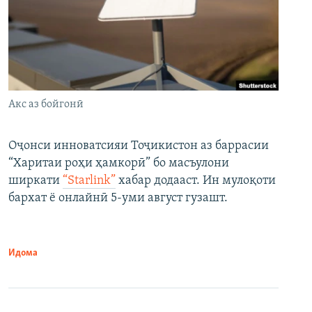
Акс аз бойгонӣ
Оҷонси инноватсияи Тоҷикистон аз баррасии
“Харитаи роҳи ҳамкорӣ” бо масъулони
ширкати
“Starlink”
хабар додааст. Ин мулоқоти
бархат ё онлайнӣ 5-уми август гузашт.
Идома