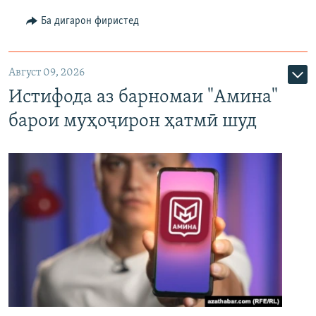
Ба дигарон фиристед
Август 09, 2026
Истифода аз барномаи "Амина"
барои муҳоҷирон ҳатмӣ шуд