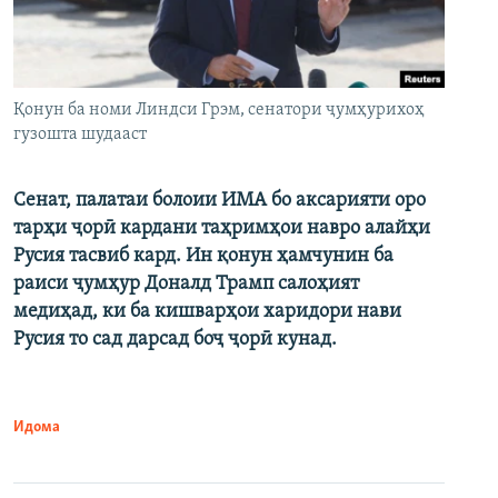
Қонун ба номи Линдси Грэм, сенатори ҷумҳурихоҳ
гузошта шудааст
Сенат, палатаи болоии ИМА бо аксарияти оро
тарҳи ҷорӣ кардани таҳримҳои навро алайҳи
Русия тасвиб кард. Ин қонун ҳамчунин ба
раиси ҷумҳур Доналд Трамп салоҳият
медиҳад, ки ба кишварҳои харидори нави
Русия то сад дарсад боҷ ҷорӣ кунад.
Идома