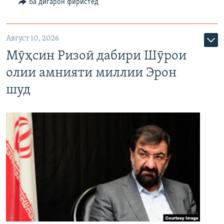
Ба дигарон фиристед
Август 10, 2026
Мӯҳсин Ризоӣ дабири Шӯрои
олии амнияти миллии Эрон
шуд