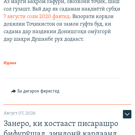
Аз марги Баҳром Ғафурӣ, овозхони тоҷик, шаш
сол гузашт. Вай дар як садамаи нақлиётӣ субҳи
7 августи соли 2020 фавтид
. Вазорати корҳои
дохилии Тоҷикистон он замон гуфта буд, ки
садама дар наздикии Донишгоҳи омӯзгорӣ
дар шаҳри Душанбе рух додааст.
Идома
Ба дигарон фиристед
Август 07, 2026
Занеро, ки хостааст писарашро
бифурӯшад, зиндонӣ кардаанд