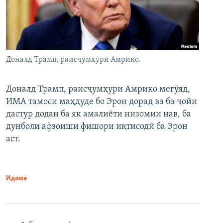
Доналд Трамп, раисҷумҳури Амрико.
Доналд Трамп, раисҷумҳури Амрико мегӯяд,
ИМА тамоси маҳдуде бо Эрон дорад ва ба ҷойи
дастур додан ба як амалиёти низомии нав, ба
дунболи афзоиши фишори иқтисодӣ ба Эрон
аст.
Идома