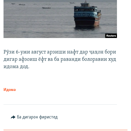
Рӯзи 6-уми август арзиши нафт дар ҷаҳон бори
дигар афзоиш ёфт ва ба раванди болоравии худ
идома дод.
Идома
Ба дигарон фиристед