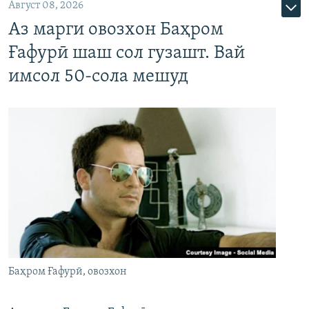
Август 08, 2026
Аз марги овозхон Баҳром
Ғафурӣ шаш сол гузашт. Вай
имсол 50-сола мешуд
Баҳром Ғафурӣ, овозхон