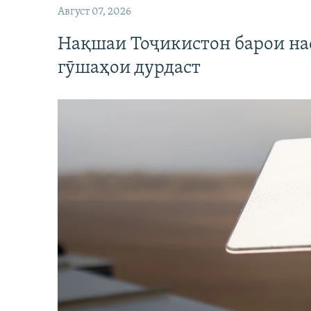
Август 07, 2026
Нақшаи Тоҷикистон барои нас
гӯшаҳои дурдаст