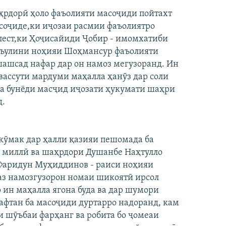
аҳрдорӣ ҳоло фаъолияти масоҷиди пойтахт
соҷиде,ки иҷозаи расмии фаъолиятро
олест,ки Ҳоҷисайиди Ҷобир - имомхатиби
асъулини ноҳияи Шоҳмансур фаъолияти
ашсад нафар дар он намоз мегузоранд. Ин
вассути мардуми маҳалла ҳанӯз дар соли
 ва бунёди масҷид иҷозати ҳукумати шаҳри
д.
кӯмак дар ҳалли қазияи пешомада ба
 миллӣ ва шаҳрдори Душанбе Наҳтулло
 Фаридун Муҳиддинов - раиси ноҳияи
аз намозгузорон номаи шикоятӣ ирсол
 ин маҳалла ягона буда ва дар шумори
афтан ба масоҷиди дуртарро надоранд, кам
и шӯъбаи фарҳанг ва робита бо ҷомеаи