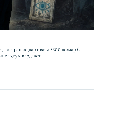
ст, писарашро дар ивази 3300 доллар ба
он маҳкум кардааст.