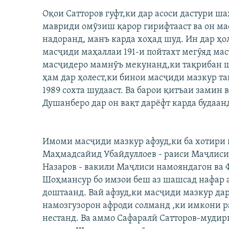
ГУЗОРИШҲОИ РАДИОӢ
Оқои Сатторов гуфт,ки дар асоси дастури ш
мавриди омӯзиш қарор гирифтааст ва он ма
надоранд, манъ карда хоҳад шуд. Ин дар ҳ
масҷиди маҳаллаи 191-и пойтахт мегӯяд м
масҷидеро мамнӯъ мекунанд,ки тақрибан ш
ҳам дар ҳолест,ки бинои масҷиди мазкур та
1989 сохта шудааст. Ва барои қитъаи замин
Душанберо дар он вақт дарёфт карда будаан
Имоми масҷиди мазкур афзуд,ки ба хотири 
Маҳмадсайид Убайдуллоев - раиси Маҷлиси
Назаров - вакили Маҷлиси намояндагон ва
Шоҳмансур бо имзои беш аз шашсад нафар 
доштаанд. Вай афзуд,ки масҷиди мазкур дар
намозгузорон афроди солманд ,ки имкони р
нестанд. Ва аммо Сафаралӣ Сатторов-мудир