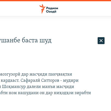
ушанбе баста шуд
озгузорӣ дар масҷиди панҷвақтаи
 кардааст. Сафаралӣ Сатторов - мудири
яи Шоҳмансур далели манъи масҷиди
абти ном нашудани он дар ниҳодҳои зирабти