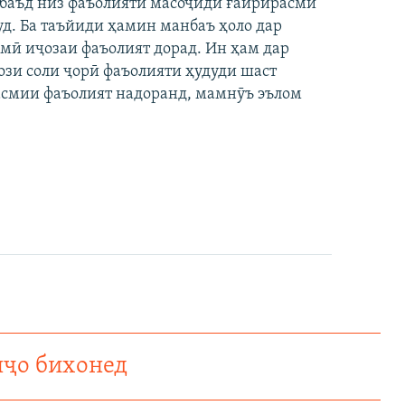
баъд низ фаъолияти масоҷиди ғайрирасмӣ
уд. Ба таъйиди ҳамин манбаъ ҳоло дар
смӣ иҷозаи фаъолият дорад. Ин ҳам дар
ғози соли ҷорӣ фаъолияти ҳудуди шаст
асмии фаъолият надоранд, мамнӯъ эълом
нҷо бихонед