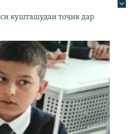
аси кушташудаи тоҷик дар