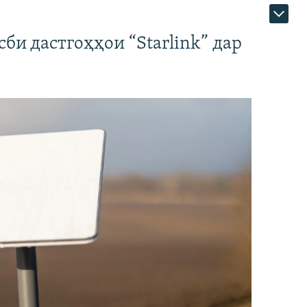
би дастгоҳҳои “Starlink” дар