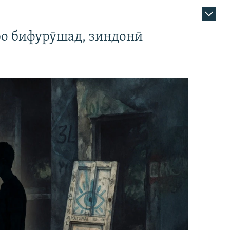
ро бифурӯшад, зиндонӣ