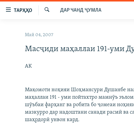
Пайвандҳои
ДАР ЧАНД ҶУМЛА
ТАРҲҲО
дастрасӣ
Ҷустуҷӯ
Ҷаҳиш
ГӮШАҲО
ба
Май 04, 2007
ГАПИ ОЗОД
СИЁСАТ
мояи
аслӣ
Масҷиди маҳаллаи 191-уми Д
РӮЗГОРИ МУҲОҶИР
ИҚТИСОД
Ҷаҳиш
САЛОМ, ХОҲАР
ҶОМЕА
ба
AK
феҳристи
ТАҲҚИҚОТ
ҚАЗИЯИ "КРОКУС"
аслӣ
ҶАНГ ДАР УКРАИНА
ОСИЁИ МАРКАЗӢ
Ҷаҳиш
Мақомоти ноҳияи Шоҳмансури Душанбе нам
ба
НАЗАРИ МАРДУМ
ФАРҲАНГ
маҳаллаи 191 - уми пойтахтро мамнӯъ эълом
ҷустор
ЧАНДРАСОНАӢ
МЕҲМОНИ ОЗОДӢ
БЛОГИСТОН
шӯъбаи фарҳанг ва робита бо ҷомеаи ноҳи
мазкурро дар надоштани санади расмӣ ва с
РӮЙХАТҲО
ВАРЗИШ
ОЗОДӢ ОНЛАЙН
ВИДЕО
шаҳрдорӣ унвон кард.
КИТОБҲОИ ОЗОДӢ
НИГОРИСТОН