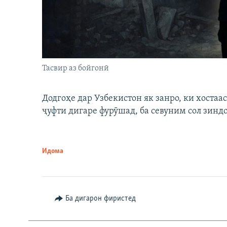
Тасвир аз бойгонӣ
Додгоҳе дар Узбекистон як занро, ки хостаа
ҷуфти дигаре фурӯшад, ба севуним сол зинд
Идома
Ба дигарон фиристед