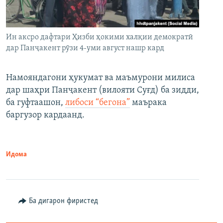
Ин аксро дафтари Ҳизби ҳокими халқии демократӣ
дар Панҷакент рӯзи 4-уми август нашр кард
Намояндагони ҳукумат ва маъмурони милиса
дар шаҳри Панҷакент (вилояти Суғд) ба зидди,
ба гуфтаашон,
либоси “бегона”
маърака
баргузор кардаанд.
Идома
Ба дигарон фиристед