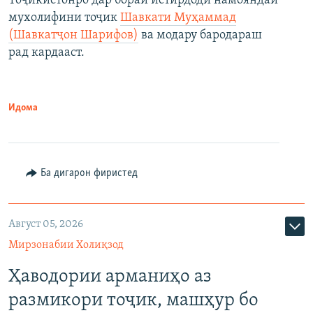
Тоҷикистонро дар бораи истирдоди намояндаи
мухолифини тоҷик
Шавкати Муҳаммад
(Шавкатҷон Шарифов)
ва модару бародараш
рад кардааст.
Идома
Ба дигарон фиристед
Август 05, 2026
Мирзонабии Холиқзод
Ҳаводории арманиҳо аз
размикори тоҷик, машҳур бо