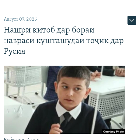
Август 07, 2026
Нашри китоб дар бораи
навраси кушташудаи тоҷик дар
Русия