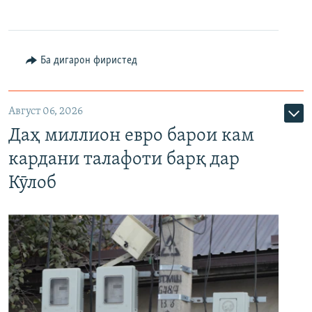
Ба дигарон фиристед
Август 06, 2026
Даҳ миллион евро барои кам
кардани талафоти барқ дар
Кӯлоб