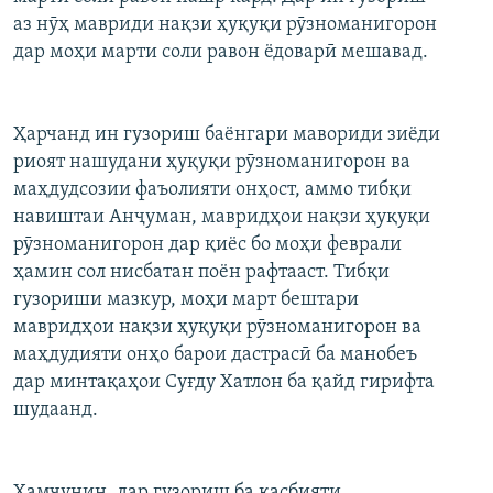
ГУЗОРИШҲОИ РАДИОӢ
аз нӯҳ мавриди нақзи ҳуқуқи рӯзноманигорон
Русский
дар моҳи марти соли равон ёдоварӣ мешавад.
ПАЙГИРӢ КУНЕД
Ҳарчанд ин гузориш баёнгари мавориди зиёди
риоят нашудани ҳуқуқи рӯзноманигорон ва
маҳдудсозии фаъолияти онҳост, аммо тибқи
навиштаи Анҷуман, мавридҳои нақзи ҳуқуқи
рӯзноманигорон дар қиёс бо моҳи феврали
Ҳамаи сомонаҳои RFE/RL
ҳамин сол нисбатан поён рафтааст. Тибқи
гузориши мазкур, моҳи март бештари
мавридҳои нақзи ҳуқуқи рӯзноманигорон ва
маҳдудияти онҳо барои дастрасӣ ба манобеъ
дар минтақаҳои Суғду Хатлон ба қайд гирифта
шудаанд.
Ҳамчунин, дар гузориш ба касбияти