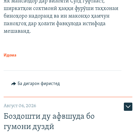
Як мансабдор дар вилояти Суғд гуфтааст,
ширкатҳои сохтмонӣ ҳаққи фурӯши таҳхонаи
биноҳоро надоранд ва ин маконҳо ҳамчун
паноҳгоҳ дар ҳолати фавқулода истифода
мешаванд.
Идома
Ба дигарон фиристед
Август 06, 2026
Боздошти ду афвшуда бо
гумони дуздӣ