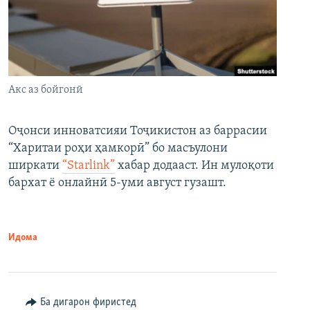
Акс аз бойгонӣ
Оҷонси инноватсияи Тоҷикистон аз баррасии
“Харитаи роҳи ҳамкорӣ” бо масъулони
ширкати
“Starlink”
хабар додааст. Ин мулоқоти
бархат ё онлайнӣ 5-уми август гузашт.
Идома
Ба дигарон фиристед