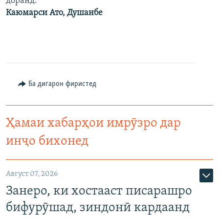
доранд.
Каюмарси Ато, Душанбе
Ба дигарон фиристед
Ҳамаи хабарҳои имрӯзро дар
инҷо бихонед
Август 07, 2026
Занеро, ки хостааст писарашро
бифурӯшад, зиндонӣ кардаанд