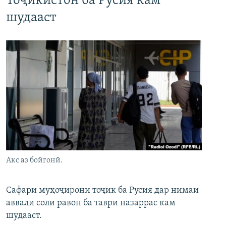
Тоҷикистон ба Русия кам
шудааст
Акс аз бойгонӣ.
Сафари муҳоҷирони тоҷик ба Русия дар нимаи
аввали соли равон ба таври назаррас кам
шудааст.