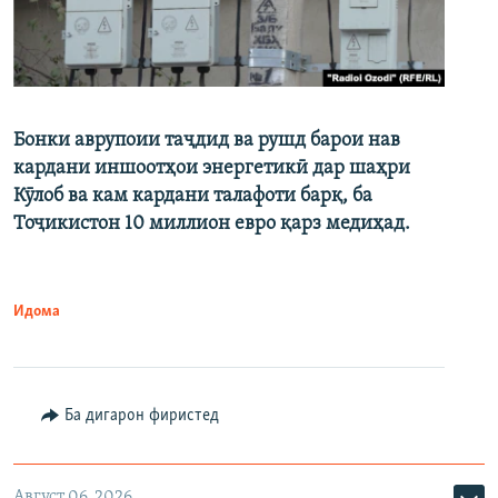
Бонки аврупоии таҷдид ва рушд барои нав
кардани иншоотҳои энергетикӣ дар шаҳри
Кӯлоб ва кам кардани талафоти барқ, ба
Тоҷикистон 10 миллион евро қарз медиҳад.
Идома
Ба дигарон фиристед
Август 06, 2026