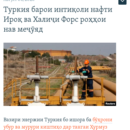
Туркия барои интиқоли нафти
Ироқ ва Халиҷи Форс роҳҳои
нав меҷӯяд
Вазири энержии Туркия бо ишора ба
бӯҳрони
убур ва мурури киштиҳо дар тангаи Ҳурмуз