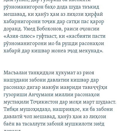
рӯзноманигорон баҳо дода шуда таъкид
мешавад, ки ҳанӯз ҳам аз лиҳози ҳирфаӣ
хабарнигорони тоҷик дар сатҳи пас қарор
доранд. Умед Бобохонов, раиси оҷонсии
«Азия-плюс» гуфтааст, ки «касбияти пасти
рӯзноманигорони мо ба рушди расонаҳои
хабарӣ дар кишвар монеа эҷод мекунад».
Масъалаи танқидҳои ҳукумат аз риоя
нашудани забони давлатии кишвар дар
расонаҳо дигар мавзӯи мавриди таваҷҷӯҳи
гузориши Анҷумани миллии расонаҳои
мустақили Тоҷикистон дар моҳи март шудааст.
Тибқи мушоҳидаҳо, нашрияҳое, ки ба забони
давлатӣ чоп мешавад, ҳанӯз ҳам аз лиҳози
баён ва тасаллути забонӣ мушкилоти зиёд