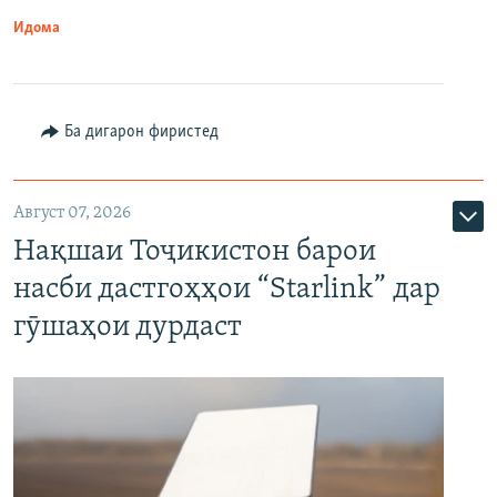
Идома
Ба дигарон фиристед
Август 07, 2026
Нақшаи Тоҷикистон барои
насби дастгоҳҳои “Starlink” дар
гӯшаҳои дурдаст