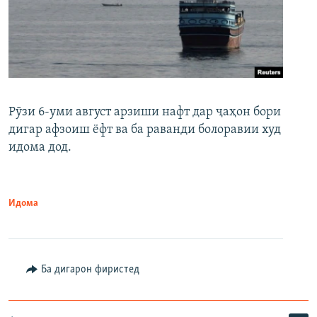
Рӯзи 6-уми август арзиши нафт дар ҷаҳон бори
дигар афзоиш ёфт ва ба раванди болоравии худ
идома дод.
Идома
Ба дигарон фиристед