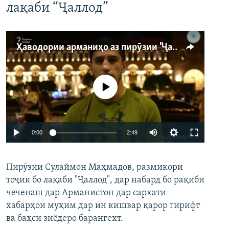
лақаби “Ҷаллод”
Ҳаводории арманиҳо аз пирӯзии "Ҷаллод"-и тоҷик
Феълан кор намекунад
Auto
0:00
2:49
240p
Пирӯзии Сулаймон Маҳмадов, размикори
360p
тоҷик бо лақаби "Ҷаллод", дар набард бо рақиби
480p
Auto
240p
360p
480p
чеченаш дар Арманистон дар сархати
720p
хабарҳои муҳим дар ин кишвар қарор гирифт
720p
1080p
ва баҳси зиёдеро барангехт.
1080p