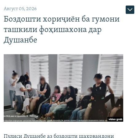
Август 05, 2026
Боздошти хориҷиён ба гумони
ташкили фоҳишахона дар
Душанбе
Пулиси Душанбе аз боздошти шаҳрвандони