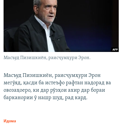
Масъуд Пизишкиён, раисҷумҳури Эрон.
Масъуд Пизишкиён, раисҷумҳури Эрон
мегӯяд, қасди ба истеъфо рафтан надорад ва
овозаҳоеро, ки дар рӯзҳои ахир дар бораи
барканории ӯ нашр шуд, рад кард.
Идома