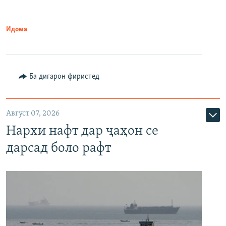
Идома
Ба дигарон фиристед
Август 07, 2026
Нархи нафт дар ҷаҳон се
дарсад боло рафт