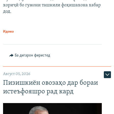
хориҷӣ бо гумони ташкили фоҳишахона хабар
дод.
Идома
Ба дигарон фиристед
Август 05, 2026
Пизишкиён овозаҳо дар бораи
истеъфояшро рад кард