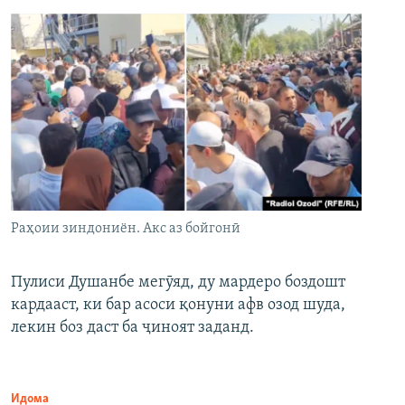
Раҳоии зиндониён. Акс аз бойгонӣ
Пулиси Душанбе мегӯяд, ду мардеро боздошт
кардааст, ки бар асоси қонуни афв озод шуда,
лекин боз даст ба ҷиноят заданд.
Идома