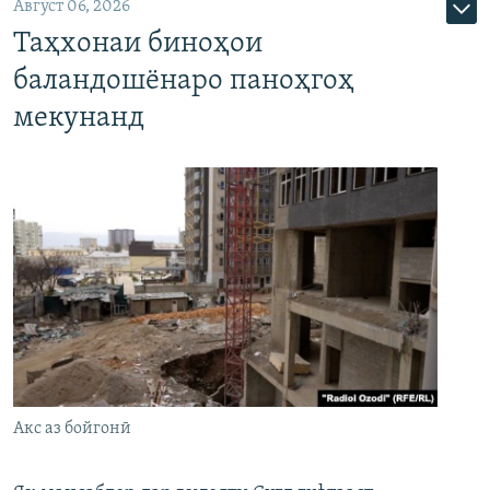
Август 06, 2026
Таҳхонаи биноҳои
баландошёнаро паноҳгоҳ
мекунанд
Акс аз бойгонӣ