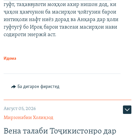
гуфт, таҳаввулоти моҳҳои ахир нишон дод, ки
ҷаҳон ҳамчунон ба масирҳои ҷойгузин барои
интиқоли нафт ниёз дорад ва Анқара дар ҳоли
гуфтугӯ бо Ироқ барои тавсеаи масирҳои нави
содироти энержӣ аст.
Идома
Ба дигарон фиристед
Август 05, 2026
Мирзонабии Холиқзод
Вена талаби Тоҷикистонро дар