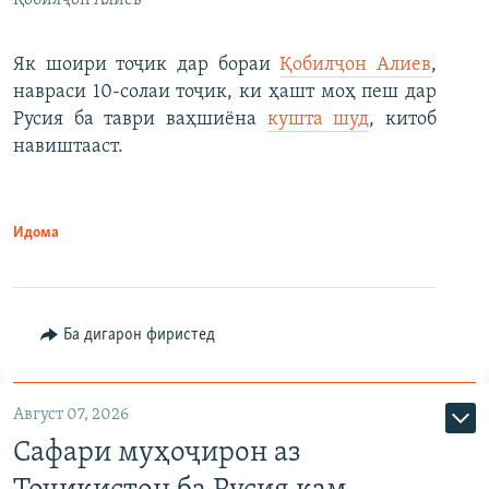
Қобилҷон Алиев
Як шоири тоҷик дар бораи
Қобилҷон Алиев
,
навраси 10-солаи тоҷик, ки ҳашт моҳ пеш дар
Русия ба таври ваҳшиёна
кушта шуд
, китоб
навиштааст.
Идома
Ба дигарон фиристед
Август 07, 2026
Сафари муҳоҷирон аз