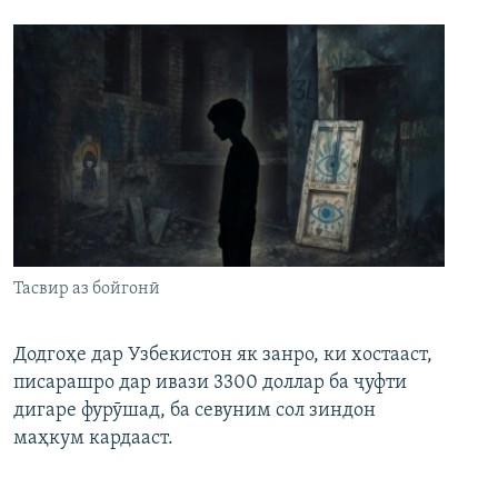
Тасвир аз бойгонӣ
Додгоҳе дар Узбекистон як занро, ки хостааст,
писарашро дар ивази 3300 доллар ба ҷуфти
дигаре фурӯшад, ба севуним сол зиндон
маҳкум кардааст.