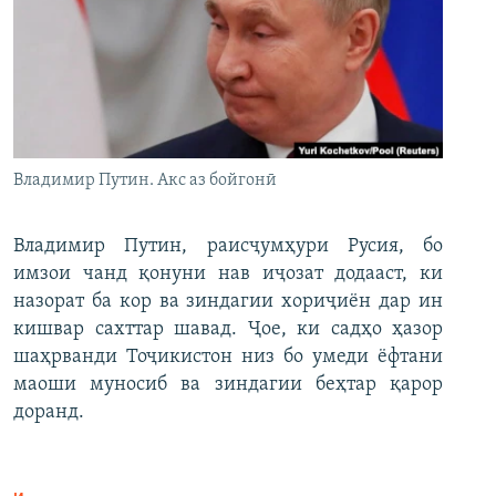
Владимир Путин. Акс аз бойгонӣ
Владимир Путин, раисҷумҳури Русия, бо
имзои чанд қонуни нав иҷозат додааст, ки
назорат ба кор ва зиндагии хориҷиён дар ин
кишвар сахттар шавад. Ҷое, ки садҳо ҳазор
шаҳрванди Тоҷикистон низ бо умеди ёфтани
маоши муносиб ва зиндагии беҳтар қарор
доранд.