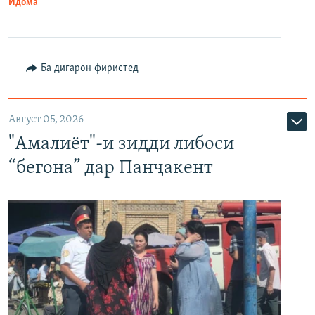
Идома
Ба дигарон фиристед
Август 05, 2026
"Амалиёт"-и зидди либоси
“бегона” дар Панҷакент