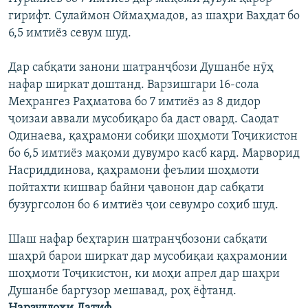
ГУЗОРИШҲОИ РАДИОӢ
гирифт. Сулаймон Оймаҳмадов, аз шаҳри Ваҳдат бо
Русский
6,5 имтиёз севум шуд.
ПАЙГИРӢ КУНЕД
Дар сабқати занони шатранҷбози Душанбе нӯҳ
нафар ширкат доштанд. Варзишгари 16-сола
Меҳрангез Раҳматова бо 7 имтиёз аз 8 дидор
ҷоизаи аввали мусобиқаро ба даст овард. Саодат
Одинаева, қаҳрамони собиқи шоҳмоти Тоҷикистон
бо 6,5 имтиёз мақоми дувумро касб кард. Марворид
Ҳамаи сомонаҳои RFE/RL
Насриддинова, қаҳрамони феълии шоҳмоти
пойтахти кишвар байни ҷавонон дар сабқати
бузургсолон бо 6 имтиёз ҷои севумро соҳиб шуд.
Шаш нафар беҳтарин шатранҷбозони сабқати
шаҳрӣ барои ширкат дар мусобиқаи қаҳрамонии
шоҳмоти Тоҷикистон, ки моҳи апрел дар шаҳри
Душанбе баргузор мешавад, роҳ ёфтанд.