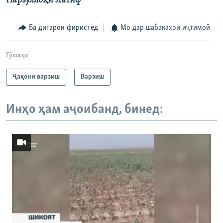
Нарзуллоҳи Латиф
Ба дигарон фиристед
Мо дар шабакаҳои иҷтимоӣ
Гӯшаҳо
Ҷаҳони варзиш
Варзиш
Инҳо ҳам аҷоибанд, бинед: