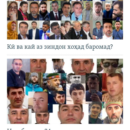
Кӣ ва кай аз зиндон хоҳад баромад?