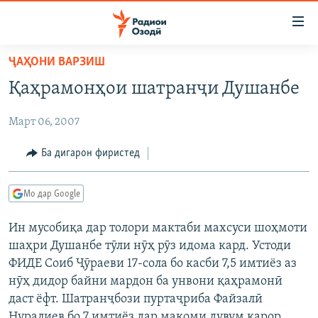
Пайвандҳои
дастрасӣ
Ҷаҳиш
ҶАҲОНИ ВАРЗИШ
ба
ГӮШАҲО
Қаҳрамонҳои шатранҷи Душанбе
мояи
ГАПИ ОЗОД
СИЁСАТ
аслӣ
Март 06, 2007
РӮЗГОРИ МУҲОҶИР
Ҷаҳиш
ИҚТИСОД
ба
САЛОМ, ХОҲАР
ҶОМЕА
Ба дигарон фиристед
феҳристи
ТАҲҚИҚОТ
ҚАЗИЯИ "КРОКУС"
аслӣ
Мо дар Google
Ҷаҳиш
ҶАНГ ДАР УКРАИНА
ОСИЁИ МАРКАЗӢ
ба
Ин мусобиқа дар толори мактаби махсуси шоҳмоти
НАЗАРИ МАРДУМ
ФАРҲАНГ
ҷустор
шаҳри Душанбе тӯли нӯҳ рӯз идома кард. Устоди
ЧАНДРАСОНАӢ
МЕҲМОНИ ОЗОДӢ
БЛОГИСТОН
ФИДЕ Соиб Ҷӯраеви 17-сола бо касби 7,5 имтиёз аз
РӮЙХАТҲО
нӯҳ дидор байни мардон ба унвони қаҳрамонӣ
ВАРЗИШ
ОЗОДӢ ОНЛАЙН
ВИДЕО
даст ёфт. Шатранҷбози пуртаҷриба Файзалӣ
КИТОБҲОИ ОЗОДӢ
НИГОРИСТОН
Нуралиев бо 7 имтиёз дар мақоми дувум қарор