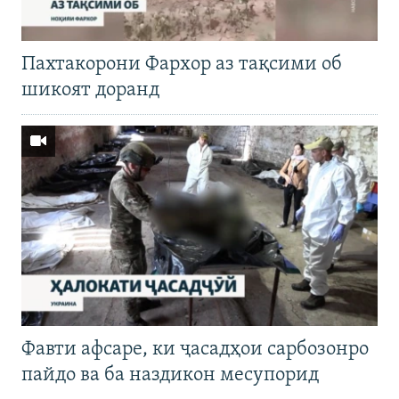
Пахтакорони Фархор аз тақсими об
шикоят доранд
Фавти афсаре, ки ҷасадҳои сарбозонро
пайдо ва ба наздикон месупорид