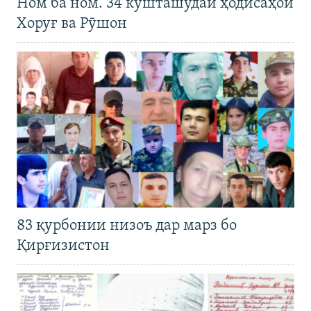
Ном ба ном. 34 кушташудаи ҳодисаҳои
Хоруғ ва Рӯшон
83 қурбонии низоъ дар марз бо
Қирғизистон