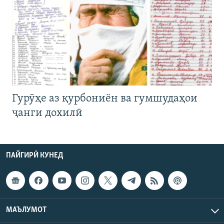
Гурӯҳе аз қурбониён ва гумшудаҳои
ҷанги дохилӣ
ПАЙГИРӢ КУНЕД
МАЪЛУМОТ