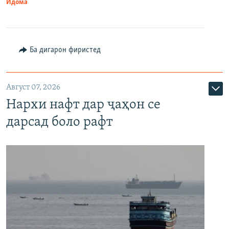
Идома
Ба дигарон фиристед
Август 07, 2026
Нархи нафт дар ҷаҳон се
дарсад боло рафт