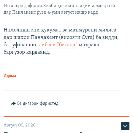
Ин аксро дафтари Ҳизби ҳокими халқии демократӣ
дар Панҷакент рӯзи 4-уми август нашр кард
Намояндагони ҳукумат ва маъмурони милиса
дар шаҳри Панҷакент (вилояти Суғд) ба зидди,
ба гуфтаашон,
либоси “бегона”
маърака
баргузор кардаанд.
Идома
Ба дигарон фиристед
Август 05, 2026