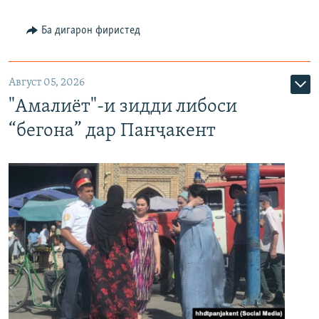
Ба дигарон фиристед
Август 05, 2026
"Амалиёт"-и зидди либоси
“бегона” дар Панҷакент