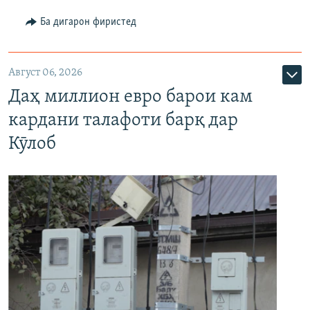
Ба дигарон фиристед
Август 06, 2026
Даҳ миллион евро барои кам
кардани талафоти барқ дар
Кӯлоб