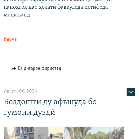
паноҳгоҳ дар ҳолати фавқулода истифода
мешаванд.
Идома
Ба дигарон фиристед
Август 06, 2026
Боздошти ду афвшуда бо
гумони дуздӣ