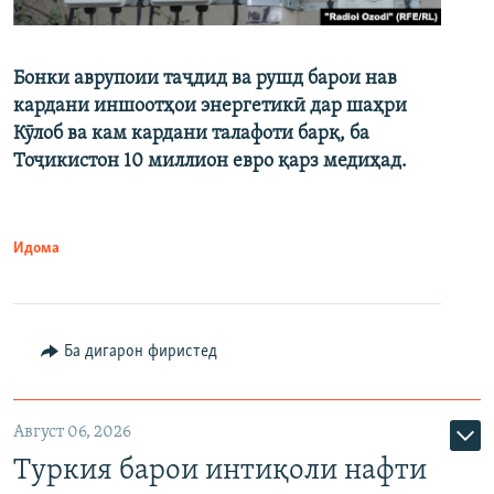
Бонки аврупоии таҷдид ва рушд барои нав
кардани иншоотҳои энергетикӣ дар шаҳри
Кӯлоб ва кам кардани талафоти барқ, ба
Тоҷикистон 10 миллион евро қарз медиҳад.
Идома
Ба дигарон фиристед
Август 06, 2026
Туркия барои интиқоли нафти