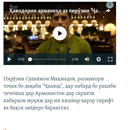
Ҳаводории арманиҳо аз пирӯзии "Ҷаллод"-и тоҷик
Феълан кор намекунад
Auto
0:00
2:49
240p
Пирӯзии Сулаймон Маҳмадов, размикори
360p
тоҷик бо лақаби "Ҷаллод", дар набард бо рақиби
480p
Auto
240p
360p
480p
чеченаш дар Арманистон дар сархати
720p
хабарҳои муҳим дар ин кишвар қарор гирифт
720p
1080p
ва баҳси зиёдеро барангехт.
1080p