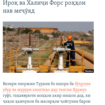
Ироқ ва Халиҷи Форс роҳҳои
нав меҷӯяд
Вазири энержии Туркия бо ишора ба
бӯҳрони
убур ва мурури киштиҳо дар тангаи Ҳурмуз
гуфт, таҳаввулоти моҳҳои ахир нишон дод, ки
ҷаҳон ҳамчунон ба масирҳои ҷойгузин барои