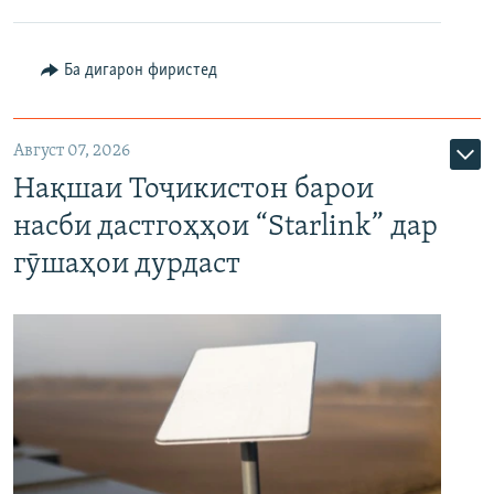
Ба дигарон фиристед
Август 07, 2026
Нақшаи Тоҷикистон барои
насби дастгоҳҳои “Starlink” дар
гӯшаҳои дурдаст