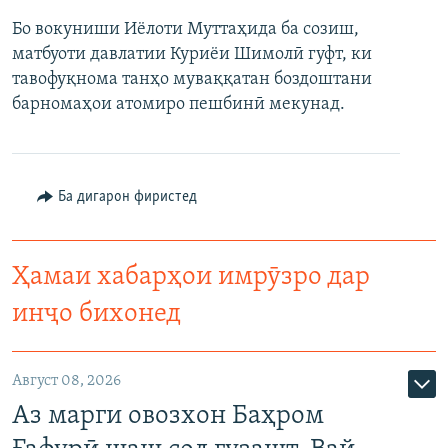
Бо вокуниши Иёлоти Муттаҳида ба созиш,
матбуоти давлатии Куриёи Шимолӣ гуфт, ки
тавофуқнома танҳо муваққатан боздоштани
барномаҳои атомиро пешбинӣ мекунад.
Ба дигарон фиристед
Ҳамаи хабарҳои имрӯзро дар
инҷо бихонед
Август 08, 2026
Аз марги овозхон Баҳром