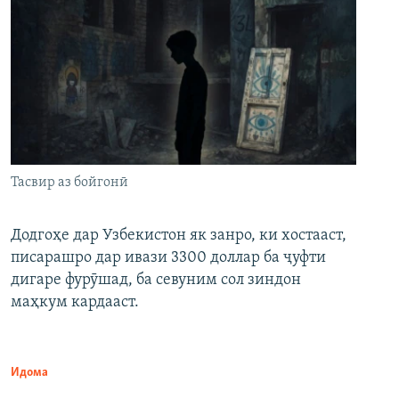
Тасвир аз бойгонӣ
Додгоҳе дар Узбекистон як занро, ки хостааст,
писарашро дар ивази 3300 доллар ба ҷуфти
дигаре фурӯшад, ба севуним сол зиндон
маҳкум кардааст.
Идома