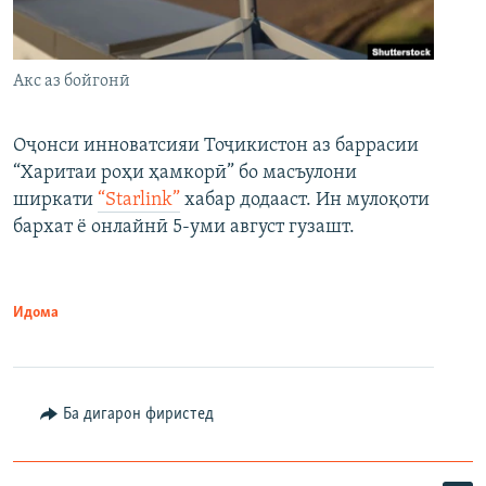
Акс аз бойгонӣ
Оҷонси инноватсияи Тоҷикистон аз баррасии
“Харитаи роҳи ҳамкорӣ” бо масъулони
ширкати
“Starlink”
хабар додааст. Ин мулоқоти
бархат ё онлайнӣ 5-уми август гузашт.
Идома
Ба дигарон фиристед