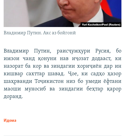
Владимир Путин. Акс аз бойгонӣ
Владимир Путин, раисҷумҳури Русия, бо
имзои чанд қонуни нав иҷозат додааст, ки
назорат ба кор ва зиндагии хориҷиён дар ин
кишвар сахттар шавад. Ҷое, ки садҳо ҳазор
шаҳрванди Тоҷикистон низ бо умеди ёфтани
маоши муносиб ва зиндагии беҳтар қарор
доранд.
Идома