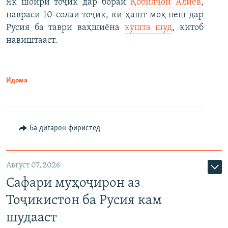
Як шоири тоҷик дар бораи
Қобилҷон Алиев
,
навраси 10-солаи тоҷик, ки ҳашт моҳ пеш дар
Русия ба таври ваҳшиёна
кушта шуд
, китоб
навиштааст.
Идома
Ба дигарон фиристед
Август 07, 2026
Сафари муҳоҷирон аз
Тоҷикистон ба Русия кам
шудааст