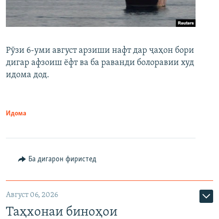
Рӯзи 6-уми август арзиши нафт дар ҷаҳон бори
дигар афзоиш ёфт ва ба раванди болоравии худ
идома дод.
Идома
Ба дигарон фиристед
Август 06, 2026
Таҳхонаи биноҳои