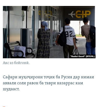
Акс аз бойгонӣ.
Сафари муҳоҷирони тоҷик ба Русия дар нимаи
аввали соли равон ба таври назаррас кам
шудааст.