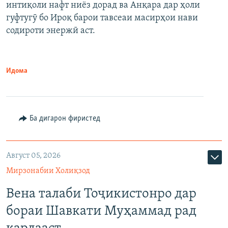
интиқоли нафт ниёз дорад ва Анқара дар ҳоли
гуфтугӯ бо Ироқ барои тавсеаи масирҳои нави
содироти энержӣ аст.
Идома
Ба дигарон фиристед
Август 05, 2026
Мирзонабии Холиқзод
Вена талаби Тоҷикистонро дар
бораи Шавкати Муҳаммад рад