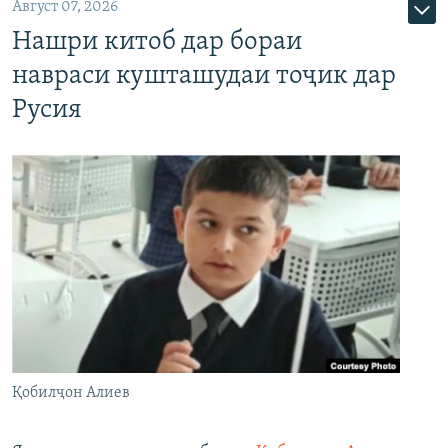
Август 07, 2026
Нашри китоб дар бораи
навраси кушташудаи тоҷик дар
Русия
Қобилҷон Алиев