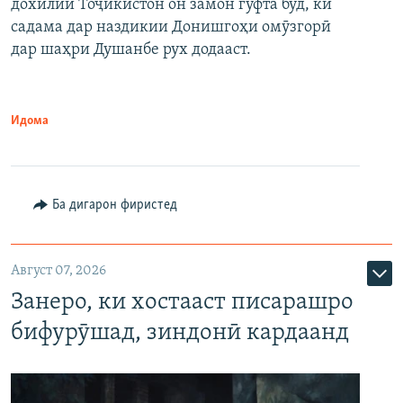
дохилии Тоҷикистон он замон гуфта буд, ки
садама дар наздикии Донишгоҳи омӯзгорӣ
дар шаҳри Душанбе рух додааст.
Идома
Ба дигарон фиристед
Август 07, 2026
Занеро, ки хостааст писарашро
бифурӯшад, зиндонӣ кардаанд