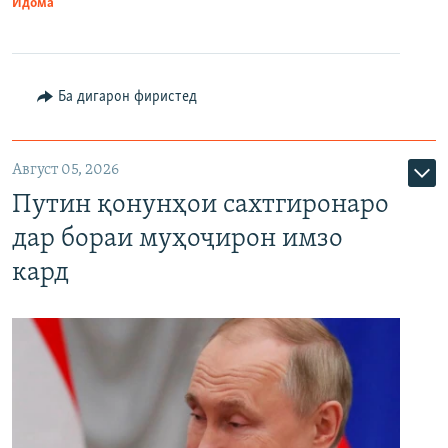
Идома
Ба дигарон фиристед
Август 05, 2026
Путин қонунҳои сахтгиронаро
дар бораи муҳоҷирон имзо
кард