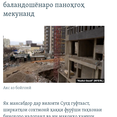
баландошёнаро паноҳгоҳ
мекунанд
Акс аз бойгонӣ
Як мансабдор дар вилояти Суғд гуфтааст,
ширкатҳои сохтмонӣ ҳаққи фурӯши таҳхонаи
биноҳоро надоранд ва ин маконҳо ҳамчун