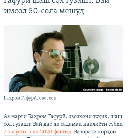
Ғафурӣ шаш сол гузашт. Вай
имсол 50-сола мешуд
Баҳром Ғафурӣ, овозхон
Аз марги Баҳром Ғафурӣ, овозхони тоҷик, шаш
сол гузашт. Вай дар як садамаи нақлиётӣ субҳи
7 августи соли 2020 фавтид
. Вазорати корҳои