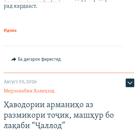
рад кардааст.
Идома
Ба дигарон фиристед
Август 05, 2026
Мирзонабии Холиқзод
Ҳаводории арманиҳо аз
размикори тоҷик, машҳур бо
лақаби “Ҷаллод”