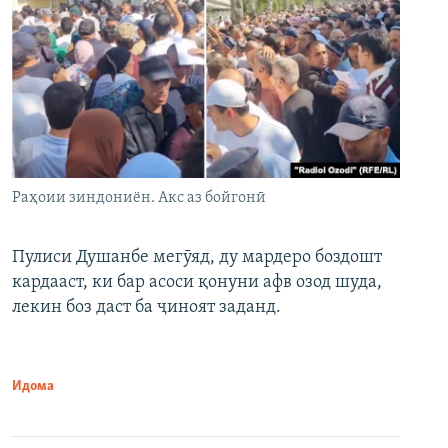
Раҳоии зиндониён. Акс аз бойгонӣ
Пулиси Душанбе мегӯяд, ду мардеро боздошт
кардааст, ки бар асоси қонуни афв озод шуда,
лекин боз даст ба ҷиноят заданд.
Идома