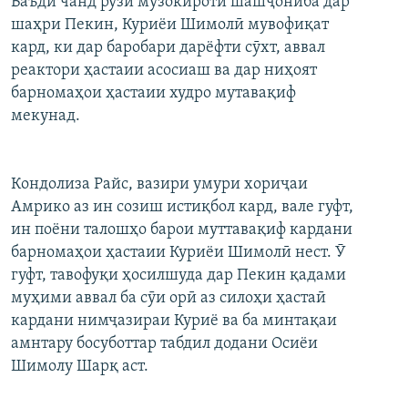
Баъди чанд рӯзи музокироти шашҷониба дар
ГУЗОРИШҲОИ РАДИОӢ
шаҳри Пекин, Куриёи Шимолӣ мувофиқат
Русский
кард, ки дар баробари дарёфти сӯхт, аввал
реактори ҳастаии асосиаш ва дар ниҳоят
ПАЙГИРӢ КУНЕД
барномаҳои ҳастаии худро мутавақиф
мекунад.
Кондолиза Райс, вазири умури хориҷаи
Ҳамаи сомонаҳои RFE/RL
Амрико аз ин созиш истиқбол кард, вале гуфт,
ин поёни талошҳо барои муттавақиф кардани
барномаҳои ҳастаии Куриёи Шимолӣ нест. Ӯ
гуфт, тавофуқи ҳосилшуда дар Пекин қадами
муҳими аввал ба сӯи орӣ аз силоҳи ҳастаӣ
кардани нимҷазираи Куриё ва ба минтақаи
амнтару босуботтар табдил додани Осиёи
Шимолу Шарқ аст.