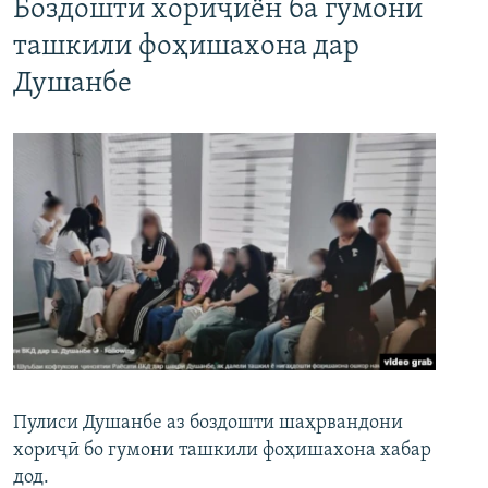
Боздошти хориҷиён ба гумони
ташкили фоҳишахона дар
Душанбе
Пулиси Душанбе аз боздошти шаҳрвандони
хориҷӣ бо гумони ташкили фоҳишахона хабар
дод.