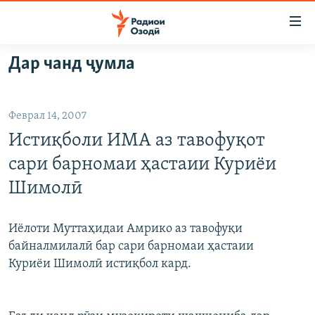
Пайвандҳои
дастрасӣ
Ҷаҳиш
Дар чанд ҷумла
ба
ГӮШАҲО
мояи
ГАПИ ОЗОД
СИЁСАТ
аслӣ
Феврал 14, 2007
РӮЗГОРИ МУҲОҶИР
Ҷаҳиш
ИҚТИСОД
Истиқболи ИМА аз тавофуқот
ба
САЛОМ, ХОҲАР
ҶОМЕА
феҳристи
сари барномаи ҳастаии Куриёи
ТАҲҚИҚОТ
ҚАЗИЯИ "КРОКУС"
аслӣ
Шимолӣ
Ҷаҳиш
ҶАНГ ДАР УКРАИНА
ОСИЁИ МАРКАЗӢ
ба
НАЗАРИ МАРДУМ
ФАРҲАНГ
Иёлоти Муттаҳидаи Амрико аз тавофуқи
ҷустор
байналмилалӣ бар сари барномаи ҳастаии
ЧАНДРАСОНАӢ
МЕҲМОНИ ОЗОДӢ
БЛОГИСТОН
Куриёи Шимолӣ истиқбол кард.
РӮЙХАТҲО
ВАРЗИШ
ОЗОДӢ ОНЛАЙН
ВИДЕО
КИТОБҲОИ ОЗОДӢ
НИГОРИСТОН