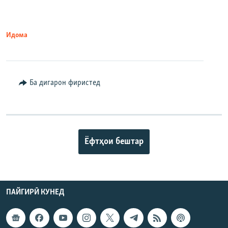
Идома
Ба дигарон фиристед
Ёфтҳои бештар
ПАЙГИРӢ КУНЕД