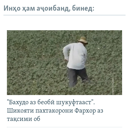
Инҳо ҳам аҷоибанд, бинед:
"Бахудо аз беобӣ шукуфтааст".
Шикояти пахтакорони Фархор аз
тақсими об