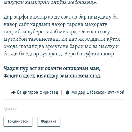
маҳсули ҳамкории онрўза мебошанд».
Дар зарфи камтар аз ду соат аз бар намудану ба
навор сабт кардани чаҳор тарона маҳорату
таҷрибаи хуберо талаб мекард. Овозхонҳову
мутрибон тавонистанд, ки дар як муддати кўтоҳ
омода шаванд ва армуғоне барои мо ва наслҳои
баъдӣ ба ёдгор гузоранд. Зеро ба гуфтаи шоир
Ҷаҳон пур аст зи оҳанги ошиқонаи ман,
Фақат садост, ки андар замона мемонад.
Ба дигарон фиристед
Мо дар шабакаҳои иҷтимоӣ
Гӯшаҳо
Тоҷикистон
Фарҳанг