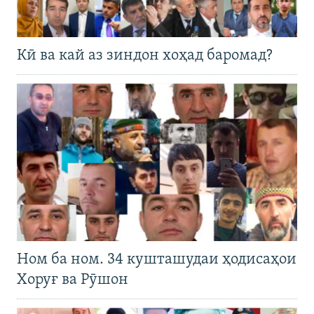
Кӣ ва кай аз зиндон хоҳад баромад?
Ном ба ном. 34 кушташудаи ҳодисаҳои
Хоруғ ва Рӯшон