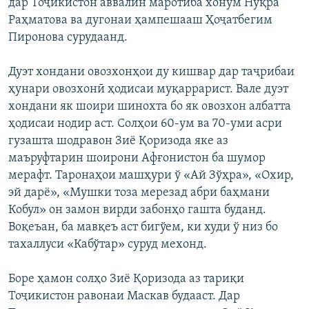
дар Тоҷикистон аввалин маротиба хонум Нуқра
Раҳматова ва дугонаи ҳампешааш Ҳоҷатбегим
Пиронова сурудаанд.
Дуэт хондани овозхонҳои ду кишвар дар таҷрибаи
ҳунари овозхонӣ ҳодисаи муқаррарист. Вале дуэт
хондани як шоири шинохта бо як овозхон албатта
ҳодисаи нодир аст. Солҳои 60-ум ва 70-уми асри
гузашта шодравон Зиё Қоризода яке аз
маъруфтарин шоирони Афғонистон ба шумор
мерафт. Таронаҳои машҳури ў «Ай Зўҳра», «Охир,
эй дарё», «Мушки тоза мерезад абри баҳмани
Кобул» он замон вирди забонҳо гашта буданд.
Воқеъан, ба мавқеъ аст бигўем, ки худи ў низ бо
тахаллуси «Кабўтар» суруд мехонд.
Боре ҳамон солҳо Зиё Қоризода аз тариқи
Тоҷикистон равонаи Маскав будааст. Дар