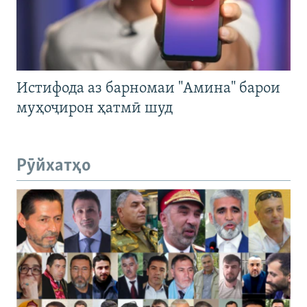
Истифода аз барномаи "Амина" барои
муҳоҷирон ҳатмӣ шуд
Рӯйхатҳо