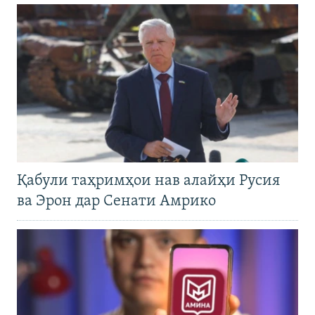
Қабули таҳримҳои нав алайҳи Русия
ва Эрон дар Сенати Амрико