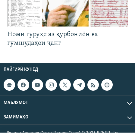
Номи гуруҳе аз қурбониён ва
гумшудаҳои ҷанг
ПАЙГИРӢ КУНЕД
МАЪЛУМОТ
ЗАМИМАҲО
Радиои Аврупои Озод / Радиои Озодӣ © 2026 RFE/RL. Inc.