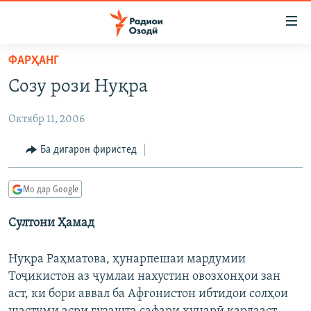
Пайвандҳои
дастрасӣ
Ҷаҳиш
ФАРҲАНГ
ба
ГӮШАҲО
Созу рози Нуқра
мояи
ГАПИ ОЗОД
СИЁСАТ
аслӣ
Октябр 11, 2006
РӮЗГОРИ МУҲОҶИР
Ҷаҳиш
ИҚТИСОД
ба
САЛОМ, ХОҲАР
ҶОМЕА
Ба дигарон фиристед
феҳристи
ТАҲҚИҚОТ
ҚАЗИЯИ "КРОКУС"
аслӣ
Мо дар Google
Ҷаҳиш
ҶАНГ ДАР УКРАИНА
ОСИЁИ МАРКАЗӢ
ба
Султони Ҳамад
НАЗАРИ МАРДУМ
ФАРҲАНГ
ҷустор
ЧАНДРАСОНАӢ
МЕҲМОНИ ОЗОДӢ
БЛОГИСТОН
Нуқра Раҳматова, ҳунарпешаи мардумии
РӮЙХАТҲО
ВАРЗИШ
ОЗОДӢ ОНЛАЙН
ВИДЕО
Тоҷикистон аз ҷумлаи нахустин овозхонҳои зан
аст, ки бори аввал ба Афғонистон ибтидои солҳои
КИТОБҲОИ ОЗОДӢ
НИГОРИСТОН