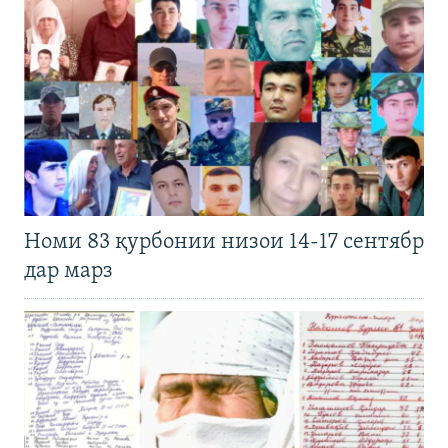
Номи 83 қурбонии низои 14-17 сентябр
дар марз