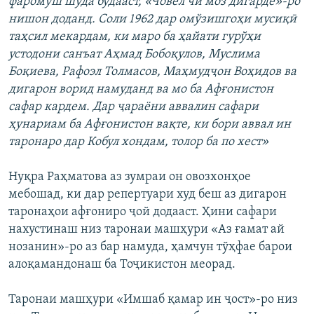
фаромўш шуда будааст, «Човел чи моз дигарде»-ро
нишон доданд. Соли 1962 дар омўзишгоҳи мусиқӣ
таҳсил мекардам, ки маро ба ҳайати гурўҳи
устодони санъат Аҳмад Бобоқулов, Муслима
Боқиева, Рафоэл Толмасов, Маҳмудҷон Воҳидов ва
дигарон ворид намуданд ва мо ба Афғонистон
сафар кардем. Дар ҷараёни аввалин сафари
ҳунариам ба Афғонистон вақте, ки бори аввал ин
таронаро дар Кобул хондам, толор ба по хест»
Нуқра Раҳматова аз зумраи он овозхонҳое
мебошад, ки дар репертуари худ беш аз дигарон
таронаҳои афғониро ҷой додааст. Ҳини сафари
нахустинаш низ таронаи машҳури «Аз ғамат ай
нозанин»-ро аз бар намуда, ҳамчун тўҳфае барои
алоқамандонаш ба Тоҷикистон меорад.
Таронаи машҳури «Имшаб қамар ин ҷост»-ро низ