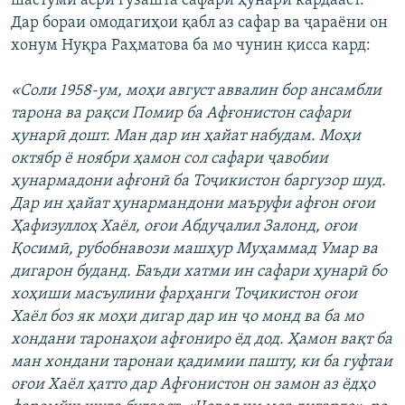
шастуми асри гузашта сафари ҳунарӣ кардааст.
ГУЗОРИШҲОИ РАДИОӢ
Дар бораи омодагиҳои қабл аз сафар ва ҷараёни он
Русский
хонум Нуқра Раҳматова ба мо чунин қисса кард:
ПАЙГИРӢ КУНЕД
«Соли 1958-ум, моҳи август аввалин бор ансамбли
тарона ва рақси Помир ба Афғонистон сафари
ҳунарӣ дошт. Ман дар ин ҳайат набудам. Моҳи
октябр ё ноябри ҳамон сол сафари ҷавобии
ҳунармадони афғонӣ ба Тоҷикистон баргузор шуд.
Ҳамаи сомонаҳои RFE/RL
Дар ин ҳайат ҳунармандони маъруфи афғон оғои
Ҳафизуллоҳ Хаёл, оғои Абдуҷалил Залонд, оғои
Қосимӣ, рубобнавози машҳур Муҳаммад Умар ва
дигарон буданд. Баъди хатми ин сафари ҳунарӣ бо
хоҳиши масъулини фарҳанги Тоҷикистон оғои
Хаёл боз як моҳи дигар дар ин ҷо монд ва ба мо
хондани таронаҳои афғониро ёд дод. Ҳамон вақт ба
ман хондани таронаи қадимии пашту, ки ба гуфтаи
оғои Хаёл ҳатто дар Афғонистон он замон аз ёдҳо