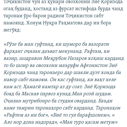
Тоҷикистон чун аз ҳунари овозхонии Зиё Қоризода
огаҳ буданд, хостанд аз фурсат истифода бурда чанд
таронаи ўро барои радиои Тоҷикистон сабт
намоянд. Хонум Нуқра Раҳматова дар ин бора
мегўяд:
«Рўзе ба ман гуфтанд, ки шуморо ба вазорати
фарҳанг оҷилан даъват мекунанд. Рафтам, ки
вазир, шодравон Меҳрубон Назаров хоҳиш карданд
то бо шоир ва овозхони маъруфи Афғонистон Зиё
Қоризода чанд таронаеро дар шакли дуэт хонда ба
навор сабт намоям. Он кас гуфтанд, ки вақт хеле
кам аст. Ҳамагӣ камтар аз ду соат. Зиё Қоризода
бояд ба Маскав парвоз кунад.Ман розӣ шудам.
Оҷилан мутрибонро ба студия оварданд. Баъди
каме тамрин таронаҳоро сабт карданд. Таронаҳои
«Рафтем аз ин боғ», «Биё то гул барафшонем», «
Ало нор дона надорад», «Ман туро қасам метум»