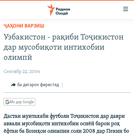
Пайвандҳои
дастрасӣ
Ҷаҳиш
ҶАҲОНИ ВАРЗИШ
ба
ГӮШАҲО
Узбакистон - рақиби Тоҷикистон
мояи
ГАПИ ОЗОД
СИЁСАТ
аслӣ
дар мусобиқоти интихобии
РӮЗГОРИ МУҲОҶИР
Ҷаҳиш
ИҚТИСОД
олимпӣ
ба
САЛОМ, ХОҲАР
ҶОМЕА
феҳристи
Сентябр 22, 2006
ТАҲҚИҚОТ
ҚАЗИЯИ "КРОКУС"
аслӣ
Ҷаҳиш
Ба дигарон фиристед
ҶАНГ ДАР УКРАИНА
ОСИЁИ МАРКАЗӢ
ба
НАЗАРИ МАРДУМ
ФАРҲАНГ
ҷустор
Мо дар Google
ЧАНДРАСОНАӢ
МЕҲМОНИ ОЗОДӢ
БЛОГИСТОН
Дастаи мунтахаби футболи Тоҷикистон дар даври
РӮЙХАТҲО
ВАРЗИШ
ОЗОДӢ ОНЛАЙН
ВИДЕО
аввали мусобиқоти интихобии осиёӣ барои роҳ
КИТОБҲОИ ОЗОДӢ
НИГОРИСТОН
ёфтан ба Бозиҳои олимпии соли 2008 дар Пекин бо