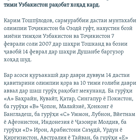
тими Узбакистон рақобат хоҳад кард.
ГУЗОРИШҲОИ РАДИОӢ
Русский
Карим Тошпӯлодов, сармураббии дастаи мунтахаби
ПАЙГИРӢ КУНЕД
олимпии Тоҷикистон ба Озодӣ гуфт, нахустин бозӣ
миёни тимҳои Узбакистон ва Тоҷикистон 7
феврали соли 2007 дар шаҳри Тошканд ва бозии
ҷавобӣ 14 феврал дар шаҳри Душанбе баргузор
хоҳад шуд.
Ҳамаи сомонаҳои RFE/RL
Бар асоси қуръакашӣ дар даври дуввум 14 дастаи
қавитарини олимпии қора ва 10 тими ғолиби даври
аввал дар шаш гурӯҳ рақобат мекунанд. Ба гурӯҳи
«А» Баҳрайн, Кувайт, Қатар, Сингапур ё Покистон,
ба гурӯҳи «В» Ҷопон, Малайзиё, Ҳонконг ё
Бангладеш, ба гурӯҳи «С» Уммон, Лубнон, Вйетнам
ё Афғонистон, Индонезия ё Ҷазоири Молдив, ба
гурӯҳи «D» Ирон, Арабистони Саъудӣ, Урдун ё
Қирғизистон, Австралия ё Тайван, ба гурӯҳи «Е»