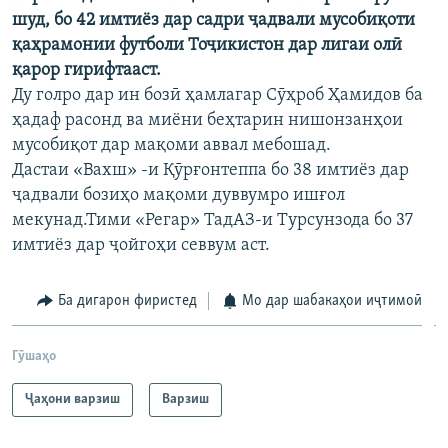
шуд, бо 42 имтиёз дар садри ҷадвали мусобиқоти
қаҳрамонии футболи Тоҷикистон дар лигаи олӣ
қарор гирифтааст.
Ду голро дар ин бозӣ ҳамлагар Сӯҳроб Ҳамидов ба
ҳадаф расонд ва миёни беҳтарин нишонзанҳои
мусобиқот дар мақоми аввал мебошад.
Дастаи «Вахш» -и Қӯрғонтеппа бо 38 имтиёз дар
ҷадвали бозиҳо мақоми дуввумро ишғол
мекунад.Тими «Регар» ТадАЗ-и Турсунзода бо 37
имтиёз дар ҷойгоҳи севвум аст.
Ба дигарон фиристед
Мо дар шабакаҳои иҷтимоӣ
Гӯшаҳо
Ҷаҳони варзиш
Варзиш