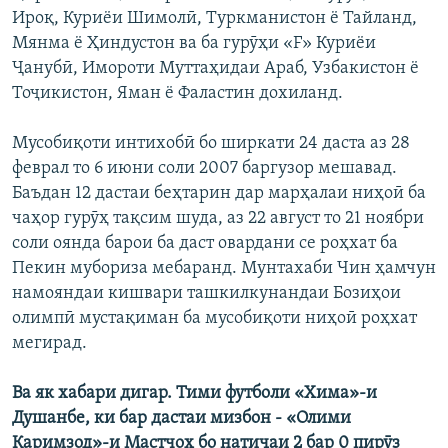
Ироқ, Куриёи Шимолӣ, Туркманистон ё Тайланд,
Мянма ё Ҳиндустон ва ба гурӯҳи «F» Куриёи
Ҷанубӣ, Имороти Муттаҳидаи Араб, Узбакистон ё
Тоҷикистон, Яман ё Фаластин дохиланд.
Мусобиқоти интихобӣ бо ширкати 24 даста аз 28
феврал то 6 июни соли 2007 баргузор мешавад.
Баъдан 12 дастаи беҳтарин дар марҳалаи ниҳоӣ ба
чаҳор гурӯҳ тақсим шуда, аз 22 август то 21 ноябри
соли оянда барои ба даст овардани се роҳхат ба
Пекин мубориза мебаранд. Мунтахаби Чин ҳамчун
намояндаи кишвари ташкилкунандаи Бозиҳои
олимпӣ мустақиман ба мусобиқоти ниҳоӣ роҳхат
мегирад.
Ва як хабари дигар. Тими футболи «Хима»-и
Душанбе, ки бар дастаи мизбон - «Олими
Каримзод»-и Мастчоҳ бо натиҷаи 2 бар 0 пирӯз