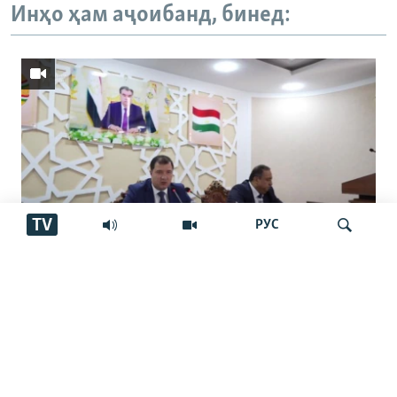
Инҳо ҳам аҷоибанд, бинед:
TV
РУС
Посухҳои гуногун дар бораи як
корхонаи чинӣ дар Тоҷикистон
Ҷустуҷӯ