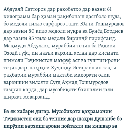
ГУЗОРИШҲОИ РАДИОӢ
Абдуалӣ Сатторов дар рақобатҳо дар вазни 61
Русский
килограмм бар ҳамаи рақибонаш дастболо шуда,
бо медоли тилло сарфароз гашт. Юлчӣ Тошмуродов
ПАЙГИРӢ КУНЕД
дар вазни 80 кило медоли нуқра ва Бунёд Бердиев
дар вазни 85 кило медоли биринҷӣ гирифтанд.
Маҳмуди Абдуллоҳ, мураббии тоҷик ба Радиои
Озодӣ гуфт, ин навъи варзиш аслан дар қисмати
шимоли Тоҷикистон маъруф аст ва гуштигирони
Ҳамаи сомонаҳои RFE/RL
тоҷик дар шаҳрҳои Хуҷанду Истаравшан таҳти
раҳбарии мураббии мактаби маҳорати олии
варзишии вилояти Суғд Аҳмад Тошмуродов
тамрин карда, дар мусобиқоти байналмилалӣ
ширкат меварзанд.
Ва як хабари дигар.
Мусобиқоти қаҳрамонии
Тоҷикистон оид ба теннис дар шаҳри Душанбе бо
пирӯзии варзишгарони пойтахти ин кишвар ва