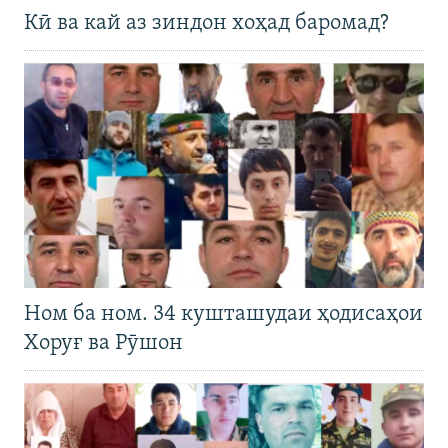
Кӣ ва кай аз зиндон хоҳад баромад?
Ном ба ном. 34 кушташудаи ҳодисаҳои
Хоруғ ва Рӯшон