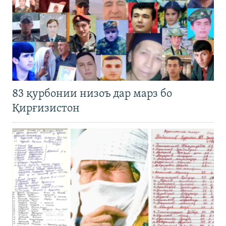
83 қурбонии низоъ дар марз бо
Қирғизистон