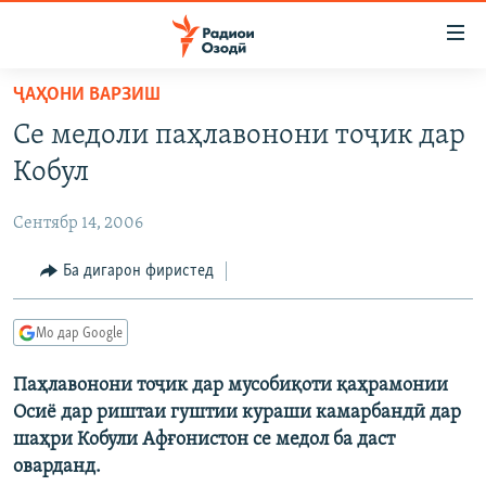
Пайвандҳои
дастрасӣ
Ҷаҳиш
ҶАҲОНИ ВАРЗИШ
ба
ГӮШАҲО
Се медоли паҳлавонони тоҷик дар
мояи
ГАПИ ОЗОД
СИЁСАТ
аслӣ
Кобул
РӮЗГОРИ МУҲОҶИР
Ҷаҳиш
ИҚТИСОД
ба
Сентябр 14, 2006
САЛОМ, ХОҲАР
ҶОМЕА
феҳристи
ТАҲҚИҚОТ
Ба дигарон фиристед
ҚАЗИЯИ "КРОКУС"
аслӣ
Ҷаҳиш
ҶАНГ ДАР УКРАИНА
ОСИЁИ МАРКАЗӢ
ба
Мо дар Google
НАЗАРИ МАРДУМ
ФАРҲАНГ
ҷустор
Паҳлавонони тоҷик дар мусобиқоти қаҳрамонии
ЧАНДРАСОНАӢ
МЕҲМОНИ ОЗОДӢ
БЛОГИСТОН
Осиё дар риштаи гуштии кураши камарбандӣ дар
РӮЙХАТҲО
ВАРЗИШ
ОЗОДӢ ОНЛАЙН
ВИДЕО
шаҳри Кобули Афғонистон се медол ба даст
оварданд.
КИТОБҲОИ ОЗОДӢ
НИГОРИСТОН