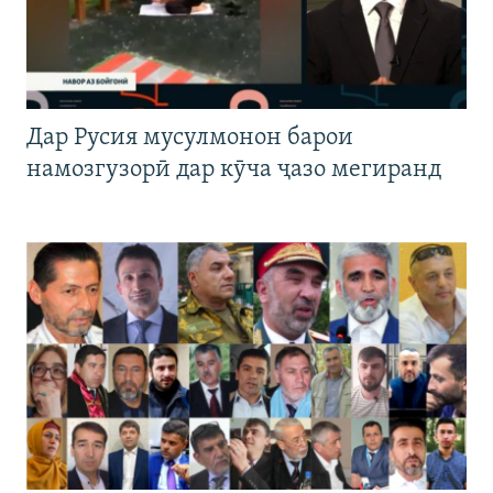
Дар Русия мусулмонон барои
намозгузорӣ дар кӯча ҷазо мегиранд