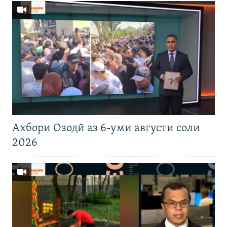
Ахбори Озодӣ аз 6-уми августи соли
2026