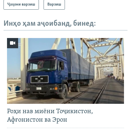
Ҷаҳони варзиш
Варзиш
Инҳо ҳам аҷоибанд, бинед:
Роҳи нав миёни Тоҷикистон,
Афғонистон ва Эрон