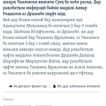
шаҳри Чкаловски вилояти Суғд ба поён расид. Дар
рақобатҳои инфиродӣ байни мардон Анвар
Раҳматов аз Душанбе пирӯз шуд.
Вай дар бозии ниҳоӣ бар ҳамшаҳрии худ
Аҳмадҷони Муҳаммад бо натиҷаи 2 бар 0 ғалаба
кард. Шабнам Юсуфҷонова, аз Душанбе, ки дар
бозии ниҳоӣ бар Таҳмина Бурҳонова, аз Чкаловск
бо натиҷаи 2 бар 1 ғолиб омад, миёни занон
мақоми аввалро ишғол намуд. Дар рақобатҳои
ҷуфти мардона теннисбозони Душанбе Дилшод
Шарифӣ ва Мирҳусейн Яҳёев, дар рақобатҳои
ҷуфти занона Таҳмина Бурҳонова ва Азиза Азизова,
аз Чкаловск ба унвони қаҳрамонӣ даст ёфтанд.
Ба дигарон фиристед
Мо дар шабакаҳои иҷтимоӣ
Гӯшаҳо