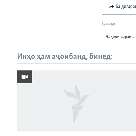
Ба дигаро
Гӯшаҳо
Ҷаҳони варзиш
Инҳо ҳам аҷоибанд, бинед:
Русский
ПАЙГИРӢ КУНЕД
Ҳамаи сомонаҳои RFE/RL