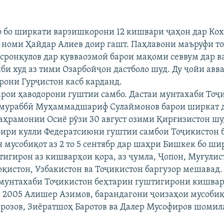
 бо ширкати варзишкорони 12 кишвари ҷаҳон дар Ко
 номи Ҳайдар Алиев доир гашт. Паҳлавони маъруфи т
сронқулов дар қувваозмоӣ барои мақоми севвум дар в
би худ аз тими Озарбойҷон дастболо шуд. Ду ҷойи авв
рони Гурҷистон касб карданд.
барои ҳаводорони гуштии самбо. Дастаи мунтахаби Тоҷ
рмураббӣ Муҳаммадшариф Сулаймонов барои ширкат 
аҳрамонии Осиё рӯзи 30 август озими Қирғизистон ш
бири кулли Федератсиюни гуштии самбои Тоҷикистон 
н мусобиқот аз 2 то 5 сентябр дар шаҳри Бишкек бо ши
тигирон аз кишварҳои қора, аз ҷумла, Ҷопон, Муғулис
қистон, Узбакистон ва Тоҷикистон баргузор мешавад. 
мунтахаби Тоҷикистон беҳтарин гуштигирони кишвар
и 2005 Алишер Азимов, барандагони ҷоизаҳои мусоби
розов, Зиёратшоҳ Баротов ва Далер Мусофиров шомил