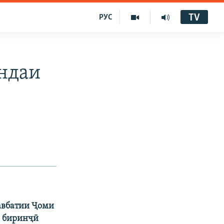
TV
РУС
андаи
авбатии Ҷоми
и биринҷӣ