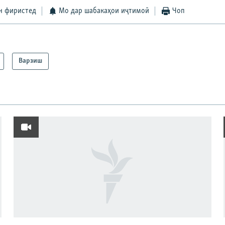
н фиристед
Мо дар шабакаҳои иҷтимоӣ
Чоп
Варзиш