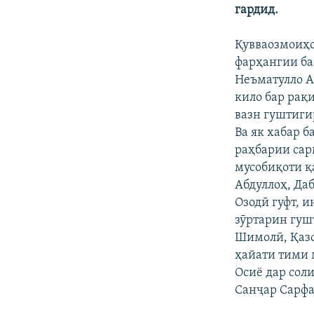
ГУЗОРИШҲОИ РАДИОӢ
гардид.
Қувваозмоиҳо
фарҳангии ба
Неъматулло А
кило бар рақи
вазн гуштиги
Ва як хабар 
раҳбарии са
мусобиқоти қ
Абдуллоҳ, Да
Озодӣ гуфт, и
зӯртарин гуш
Шимолӣ, Қазо
ҳайати тими 
Осиё дар сол
Санҷар Сарфа