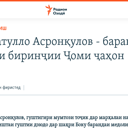
ЗИШ
тулло Асронқулов - бар
и биринҷии Ҷоми ҷаҳон
н фиристед
сронқулов, гуштигири мумтози тоҷик дар марҳалаи н
иштаи гуштии дзюдо дар шаҳри Боку барандаи медол