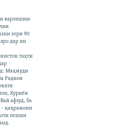
хи варзишию
оҷик
азни зери 90
алро дар ин
икистон таҳти
дар
уд. Маҳмуди
ба Радиои
ркати
тон, Куриёи
Вай афзуд, ба
 - қаҳрамони
қоти пешин
анд.