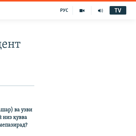
TV
РУС
дент
шар) ва узви
ӣ низ қувва
 мепазирад?