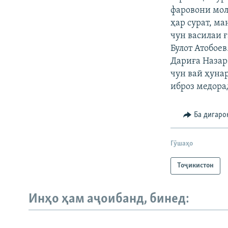
фаровони мол
ҳар сурат, ма
чун василаи 
Булот Атобое
Дариға Назар
чун вай ҳуна
иброз медорад
Ба дигаро
Гӯшаҳо
Тоҷикистон
Инҳо ҳам аҷоибанд, бинед: