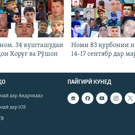
 ном. 34 кушташудаи
Номи 83 қурбонии 
ҳои Хоруғ ва Рӯшон
14-17 сентябр дар ма
ҲО
ПАЙГИРӢ КУНЕД
зодӣ дар Андроидҳо
одӣ дар iOS
ТВ