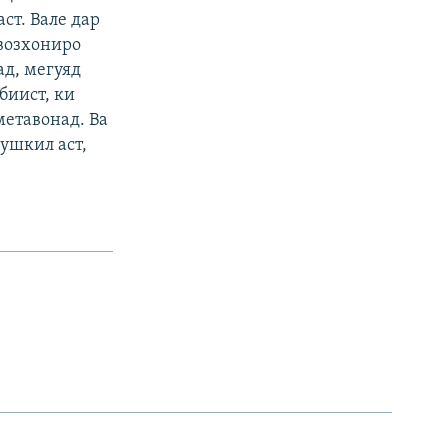
ст. Вале дар
овозхониро
д, мегуяд
биист, ки
етавонад. Ва
ушкил аст,