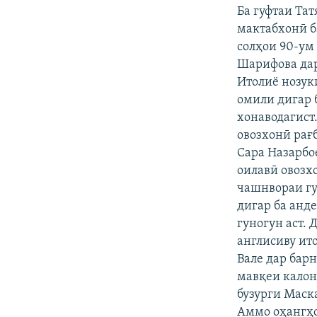
ГУЗОРИШҲОИ РАДИОӢ
Ба гуфтаи Та
мактабхонӣ б
солҳои 90-ум
Шарифова дар
Итолиё нозук
омили дигар 
хонаводагист
овозхонӣ рағ
Сара Назарбо
оилавӣ овозх
чашнвораи гу
дигар ба анд
гуногун аст. 
англисиву ит
Вале дар бар
мавқеи калон 
бузурги Маск
Аммо оҳангҳо