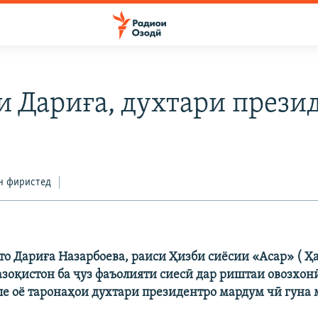
и Дариға, духтари прези
н фиристед
о Дариға Назарбоева, раиси Ҳизби сиёсии «Асар» ( Ҳа
зоқистон ба ҷуз фаъолияти сиесӣ дар риштаи овозхон
ле оё таронаҳои духтари президентро мардум чӣ гуна