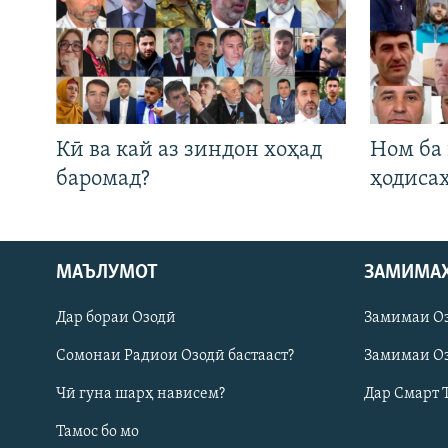
Кӣ ва кай аз зиндон хоҳад
Ном ба
баромад?
ҳодиса
МАЪЛУМОТ
ЗАМИМА
Русский
Дар бораи Озодӣ
Замимаи О
ПАЙГИРӢ КУНЕД
Сомонаи Радиои Озодӣ бастааст?
Замимаи Оз
Чӣ гуна шарҳ нависем?
Дар Смарт 
Тамос бо мо