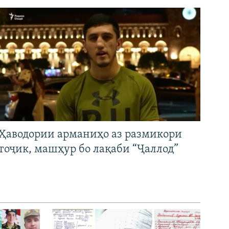
Ҳаводории арманиҳо аз размикори
тоҷик, машҳур бо лақаби “Ҷаллод”