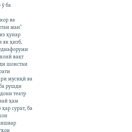
 ӯ ба
кор ва
таи ман"
из ҳунар
 як ҳизб,
Медиафоруми
зхонӣ вақт
нди шоистаи
рати
ари мусиқӣ ва
 ба рушди
рдони театр
 вай ҳам
ҳар сурат, ба
хон
кишвар
тҳои