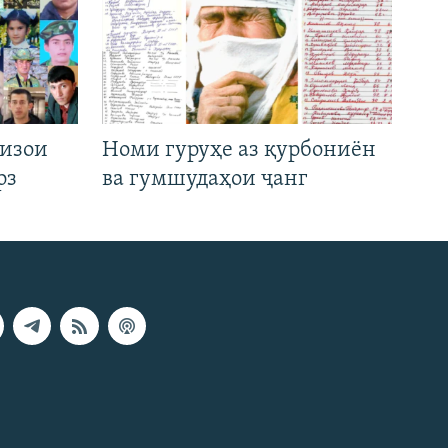
низои
Номи гуруҳе аз қурбониён
рз
ва гумшудаҳои ҷанг