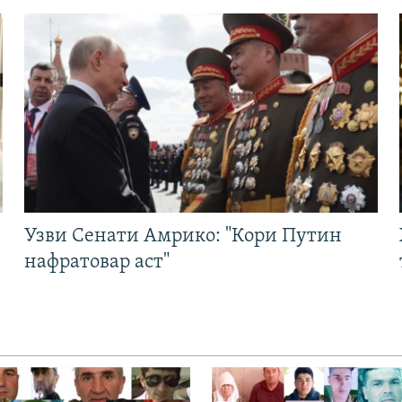
Узви Сенати Амрико: "Кори Путин
нафратовар аст"