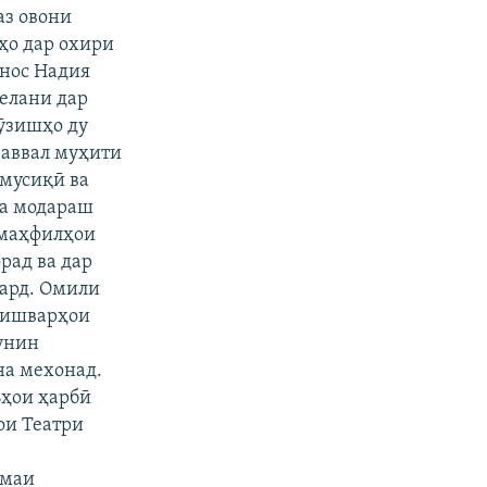
аз овони
ҳо дар охири
инос Надия
елани дар
мӯзишҳо ду
 аввал муҳити
 мусиқӣ ва
ва модараш
 маҳфилҳои
рад ва дар
кард. Омили
 кишварҳои
чунин
на мехонад.
ъҳои ҳарбӣ
ои Театри
омаи