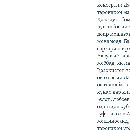
консертии Да
таронаҳои ма
Ҳоло ду албом
пуштибонии м
доир мешавад
менамояд. Ба
сарвари ширк
Авруосиё ва д
меёбад, ки и
Қазоқистон в
овозхонии Да
овоз дилбаст
ҳунар дар ки
Булот Атобоев
оҳангҳои хуб 
гуфтаи окои 
мешиносанд, 
таронаҳои ӯр