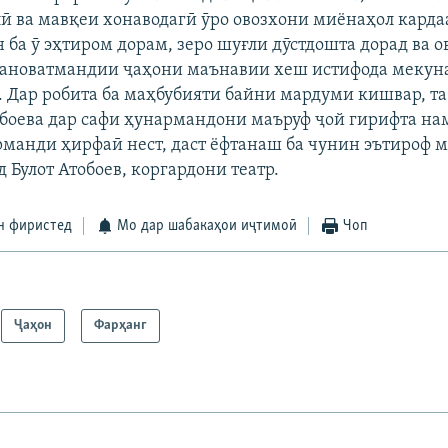
ӣ ва мавқеи хонаводагӣ ӯро овозхони миёнаҳол кардаа
н ба ӯ эҳтиром дорам, зеро шуғли дӯстдошта дорад ва 
ғановатмандии ҷаҳони маънавии хеш истифода мекуна
в. Дар робита ба маҳбубияти байни мардуми кишвар, та
боева дар сафи ҳунармандони маъруф ҷой гирифта нам
рманди ҳирфаӣ нест, даст ёфтанаш ба чунин эътироф м
 Булот Атобоев, коргардони театр.
н фиристед
Мо дар шабакаҳои иҷтимоӣ
Чоп
Ҷаҳон
Фарҳанг