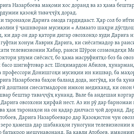
риға Назарбоева мақоми хос доранд ва аз ҳама бештар
рдумии қазоқӣ таваҷҷӯҳ дорад.
и таронаҳои Дариға омода гардидааст. Ҳар сол бо ибти
олии ӯ ҷашнвораи мусиқии « Алмаато шаҳри дӯстдош
, ки дар он дар қатори дигар овозхонҳо худи Дариға н
 гуфтаи хонум Лаврик Дариға, ки сиёсатмадор ва раиси
ати телевизионии Хабар, раиси Шӯрои созмондеҳи 
октори улуми сиёсист, бо ҳама масруфиятҳо боз ба ово
н басо шигифтовар аст. Шоҳимардон Абилов, ҳунарма
а профессори Донишгоҳи мусиқии ин кишвар, ба маҳо
риға Назарбоева баҳои баланд дода, мегӯяд, ки ба ҳун
агӣ доштани сиесатмадорон имкон медиханд, ки онон
швар бештар таваҷҷӯҳ кунанд. Вале ба андешаи корга
 Дариға овозхони ҳирфаӣ нест. Аз ин рӯ дар барномаи
ва ҳам таронаҳои на он қадар дилчасп ҷой доранд. Дар 
Атобоев, Дариға Назарбоеваро дар Қазоқистон чун овоз
зеро ҳамеша дар шабакаҳои гуногуни телевизионии 
о батакрор мешунавонанд. Ба қавли Атобоев, имкония