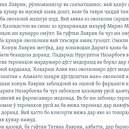
тяна Лаврик, рӯзноманигор ва санъатшинос, вай ҳанӯз 
а ҳунар ва мусиқӣ шавқ дошт, вале ба таври ҷиддӣ тан
 ба овозхонӣ машғул шуд. Вай аввал аз овозхони сарш
 Қазоқистон ва сипас аз ҳунарманди маъруф Марио М
иҳои ин ҳунарро омӯхт. Ба гуфтаи Лаврик ба ҷуз ин о
ба ҳунари овозхонии вай таъсири амиқ гузошт. Омили
. Хонум Лаврик мегӯяд, дар хонаводаи Дариға ҳама ба
бати беандоза доранд. Падараш Нурсултон Назарбоев 
ева таронаҳои мардумиро дӯст медоранд ва борҳо дар
онӣ кардаанд. Хоҳараш Алия низ овозхониро дӯст медо
заштаи « Алмаато шаҳри дӯстдоштаи ман» овозхонӣ 
ешаи хонум Лаврик забондонӣ ва ошноӣ бо фарҳанги
Дариға Назарбоева ба ҷуз забонҳои қазоқиву русӣ ҳам
олиевӣ ва фаронсавиро медонад. Ва бо ин забонҳо таро
номаи ӯ таронахои русӣ ва ба вижа таронаҳо дар мавзӯ
доранд. Вай ҳатто бо консерти вижа дар яке аз толорҳ
ав ҳунар намуд.
и қазоқӣ, ба гуфтаи Татяна Лаврик, албатта, дар барн