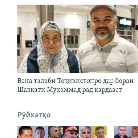
Вена талаби Тоҷикистонро дар бораи
Шавкати Муҳаммад рад кардааст
Рӯйхатҳо