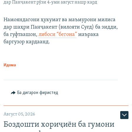
дар Панҷакент рӯзи 4-уми август нашр кард
Намояндагони ҳукумат ва маъмурони милиса
дар шаҳри Панҷакент (вилояти Суғд) ба зидди,
ба гуфтаашон,
либоси “бегона”
маърака
баргузор кардаанд.
Идома
Ба дигарон фиристед
Август 05, 2026
Боздошти хориҷиён ба гумони