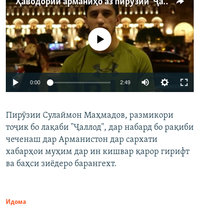
Ҳаводории арманиҳо аз пирӯзии "Ҷаллод"-и тоҷик
Феълан кор намекунад
Auto
0:00
2:49
240p
Пирӯзии Сулаймон Маҳмадов, размикори
360p
тоҷик бо лақаби "Ҷаллод", дар набард бо рақиби
480p
Auto
240p
360p
480p
чеченаш дар Арманистон дар сархати
720p
хабарҳои муҳим дар ин кишвар қарор гирифт
720p
1080p
ва баҳси зиёдеро барангехт.
1080p
Идома