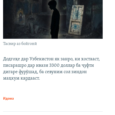
Тасвир аз бойгонӣ
Додгоҳе дар Узбекистон як занро, ки хостааст,
писарашро дар ивази 3300 доллар ба ҷуфти
дигаре фурӯшад, ба севуним сол зиндон
маҳкум кардааст.
Идома