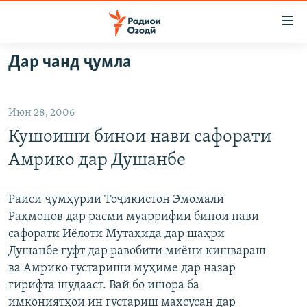
Пайвандҳои
дастрасӣ
Ҷаҳиш
Дар чанд ҷумла
ба
ГӮШАҲО
мояи
ГАПИ ОЗОД
СИЁСАТ
аслӣ
Июн 28, 2006
РӮЗГОРИ МУҲОҶИР
Ҷаҳиш
ИҚТИСОД
Кушоиши бинои нави сафорати
ба
САЛОМ, ХОҲАР
ҶОМЕА
феҳристи
Амрико дар Душанбе
ТАҲҚИҚОТ
ҚАЗИЯИ "КРОКУС"
аслӣ
Ҷаҳиш
ҶАНГ ДАР УКРАИНА
ОСИЁИ МАРКАЗӢ
Раиси ҷумҳурии Тоҷикистон Эмомалӣ
ба
Раҳмонов дар расми муаррифии бинои нави
НАЗАРИ МАРДУМ
ФАРҲАНГ
ҷустор
сафорати Иёлоти Мутаҳида дар шаҳри
ЧАНДРАСОНАӢ
МЕҲМОНИ ОЗОДӢ
БЛОГИСТОН
Душанбе гуфт дар равобити миёни кишвараш
ва Амрико густариши муҳиме дар назар
РӮЙХАТҲО
ВАРЗИШ
ОЗОДӢ ОНЛАЙН
ВИДЕО
гирифта шудааст. Вай бо ишора ба
КИТОБҲОИ ОЗОДӢ
НИГОРИСТОН
имкониятҳои ин густариш махсусан дар