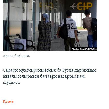
Акс аз бойгонӣ.
Сафари муҳоҷирони тоҷик ба Русия дар нимаи
аввали соли равон ба таври назаррас кам
шудааст.
Идома