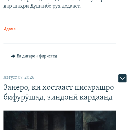
дар шаҳри Душанбе рух додааст.
Идома
Ба дигарон фиристед
Август 07, 2026
Занеро, ки хостааст писарашро
бифурӯшад, зиндонӣ кардаанд