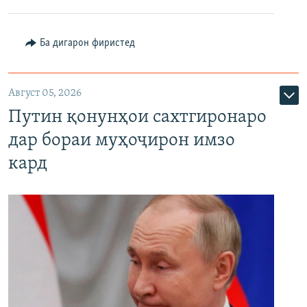
Ба дигарон фиристед
Август 05, 2026
Путин қонунҳои сахтгиронаро
дар бораи муҳоҷирон имзо
кард