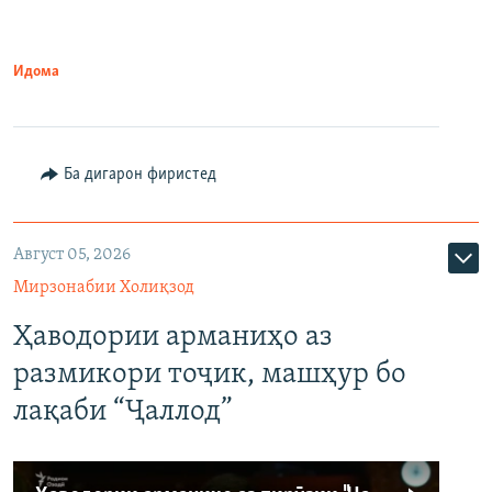
Идома
Ба дигарон фиристед
Август 05, 2026
Мирзонабии Холиқзод
Ҳаводории арманиҳо аз
размикори тоҷик, машҳур бо
лақаби “Ҷаллод”