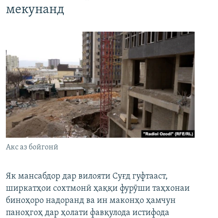
мекунанд
Акс аз бойгонӣ
Як мансабдор дар вилояти Суғд гуфтааст,
ширкатҳои сохтмонӣ ҳаққи фурӯши таҳхонаи
биноҳоро надоранд ва ин маконҳо ҳамчун
паноҳгоҳ дар ҳолати фавқулода истифода