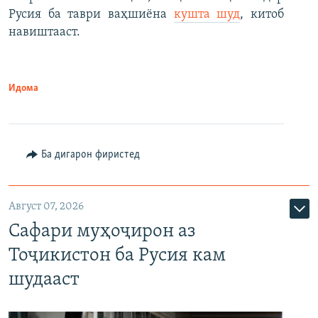
Русия ба таври ваҳшиёна
кушта шуд
, китоб
навиштааст.
Идома
Ба дигарон фиристед
Август 07, 2026
Сафари муҳоҷирон аз
Тоҷикистон ба Русия кам
шудааст