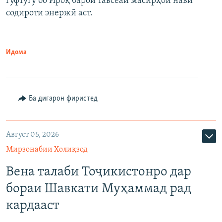
гуфтугӯ бо Ироқ барои тавсеаи масирҳои нави
содироти энержӣ аст.
Идома
Ба дигарон фиристед
Август 05, 2026
Мирзонабии Холиқзод
Вена талаби Тоҷикистонро дар
бораи Шавкати Муҳаммад рад
кардааст