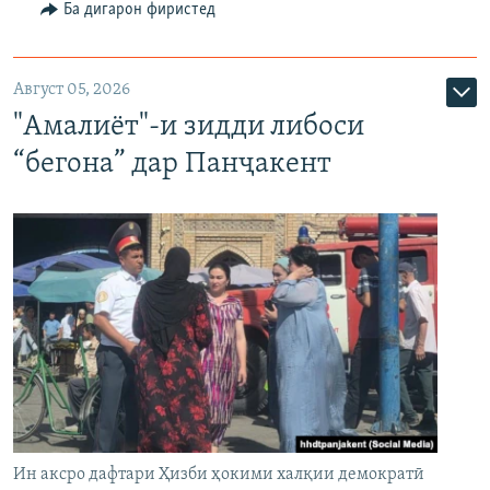
Ба дигарон фиристед
Август 05, 2026
"Амалиёт"-и зидди либоси
“бегона” дар Панҷакент
Ин аксро дафтари Ҳизби ҳокими халқии демократӣ