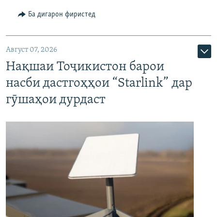
Ба дигарон фиристед
Август 07, 2026
Нақшаи Тоҷикистон барои
насби дастгоҳҳои “Starlink” дар
гӯшаҳои дурдаст