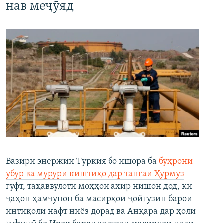
нав меҷӯяд
Вазири энержии Туркия бо ишора ба
бӯҳрони
убур ва мурури киштиҳо дар тангаи Ҳурмуз
гуфт, таҳаввулоти моҳҳои ахир нишон дод, ки
ҷаҳон ҳамчунон ба масирҳои ҷойгузин барои
интиқоли нафт ниёз дорад ва Анқара дар ҳоли