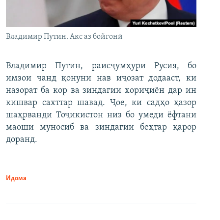
Владимир Путин. Акс аз бойгонӣ
Владимир Путин, раисҷумҳури Русия, бо
имзои чанд қонуни нав иҷозат додааст, ки
назорат ба кор ва зиндагии хориҷиён дар ин
кишвар сахттар шавад. Ҷое, ки садҳо ҳазор
шаҳрванди Тоҷикистон низ бо умеди ёфтани
маоши муносиб ва зиндагии беҳтар қарор
доранд.
Идома