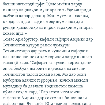
бахши иқтисодӣ гуфт: "Ҳоло миёни ҳарду
ГУЗОРИШҲОИ РАДИОӢ
Русский
кишвар нақшаҳои муштараки зиёде мавриди
омӯзиш қарор доранд. Ман мутмаин ҳастам,
ПАЙГИРӢ КУНЕД
ки дар ояндаи наздик мову шумо шоҳиди
рушди ҳамкориҳо ва иҷрои тарҳҳои муштарак
хоҳем шуд.»
Томас Армбрустер, кафили сафири Амрико дар
Тоҷикистон ҳузури раиси ҷумҳури
Тоҷикистонро дар расми кушоиши сафорати
Ҳамаи сомонаҳои RFE/RL
нав нишонаи неки ҳамкориҳои ҳарду кишвар
талаққӣ кард: "Сафорат ва куллия кормандони
он ба беҳбуди шароити иқтисодӣ ва сиёсии
Тоҷикистон талош хоҳад кард. Мо дар роҳи
мубориза алайҳи терроризм, қочоқи маводи
мухаддир ба давлати Тоҷикистон ҳамеша
кӯмак хоҳем кард." Бар асоси иттилоияи
сафорати Амрико дар сохтмони бинои нави
сафорат дар Душанбе 90 миллион доллар сарф