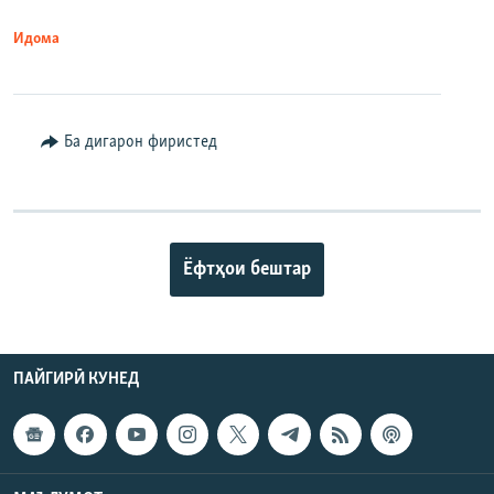
Идома
Ба дигарон фиристед
Ёфтҳои бештар
ПАЙГИРӢ КУНЕД