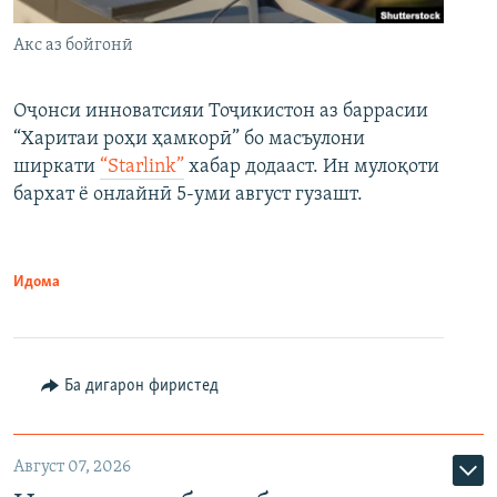
Акс аз бойгонӣ
Оҷонси инноватсияи Тоҷикистон аз баррасии
“Харитаи роҳи ҳамкорӣ” бо масъулони
ширкати
“Starlink”
хабар додааст. Ин мулоқоти
бархат ё онлайнӣ 5-уми август гузашт.
Идома
Ба дигарон фиристед
Август 07, 2026