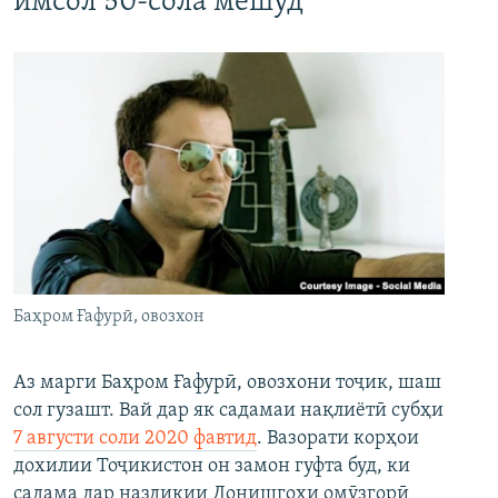
имсол 50-сола мешуд
Баҳром Ғафурӣ, овозхон
Аз марги Баҳром Ғафурӣ, овозхони тоҷик, шаш
сол гузашт. Вай дар як садамаи нақлиётӣ субҳи
7 августи соли 2020 фавтид
. Вазорати корҳои
дохилии Тоҷикистон он замон гуфта буд, ки
садама дар наздикии Донишгоҳи омӯзгорӣ