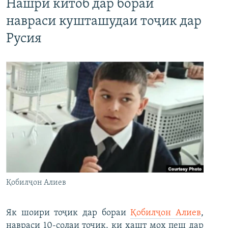
Нашри китоб дар бораи
навраси кушташудаи тоҷик дар
Русия
Қобилҷон Алиев
Як шоири тоҷик дар бораи
Қобилҷон Алиев
,
навраси 10-солаи тоҷик, ки ҳашт моҳ пеш дар