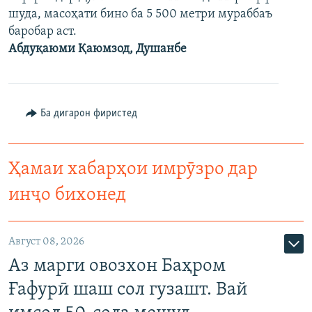
шуда, масоҳати бино ба 5 500 метри мураббаъ
баробар аст.
Абдуқаюми Қаюмзод, Душанбе
Ба дигарон фиристед
Ҳамаи хабарҳои имрӯзро дар
инҷо бихонед
Август 08, 2026
Аз марги овозхон Баҳром
Ғафурӣ шаш сол гузашт. Вай