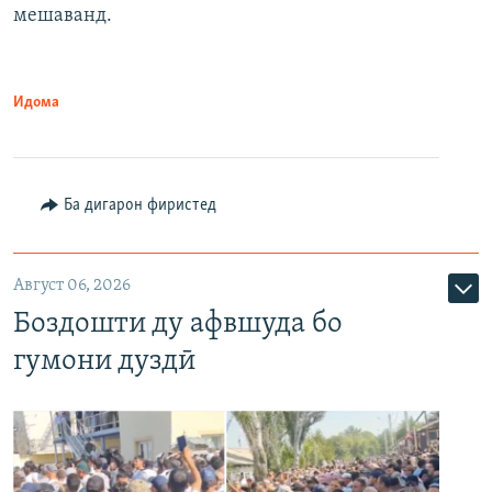
мешаванд.
Идома
Ба дигарон фиристед
Август 06, 2026
Боздошти ду афвшуда бо
гумони дуздӣ