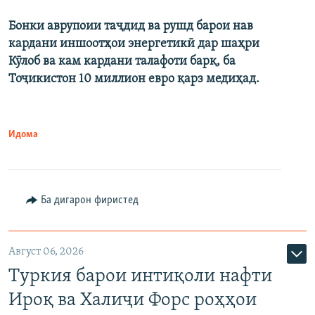
Бонки аврупоии таҷдид ва рушд барои нав
кардани иншоотҳои энергетикӣ дар шаҳри
Кӯлоб ва кам кардани талафоти барқ, ба
Тоҷикистон 10 миллион евро қарз медиҳад.
Идома
Ба дигарон фиристед
Август 06, 2026
Туркия барои интиқоли нафти
Ироқ ва Халиҷи Форс роҳҳои