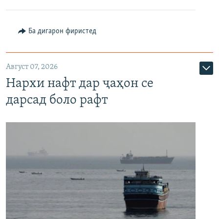
Ба дигарон фиристед
Август 07, 2026
Нархи нафт дар ҷаҳон се
дарсад боло рафт