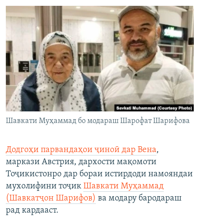
Шавкати Муҳаммад бо модараш Шарофат Шарифова
Додгоҳи парвандаҳои ҷиноӣ дар Вена
,
маркази Австрия, дархости мақомоти
Тоҷикистонро дар бораи истирдоди намояндаи
мухолифини тоҷик
Шавкати Муҳаммад
(Шавкатҷон Шарифов)
ва модару бародараш
рад кардааст.