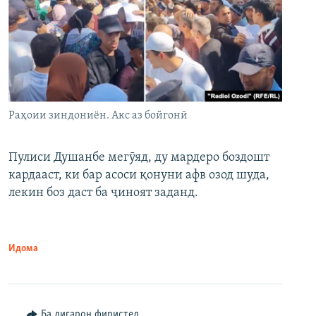
Раҳоии зиндониён. Акс аз бойгонӣ
Пулиси Душанбе мегӯяд, ду мардеро боздошт
кардааст, ки бар асоси қонуни афв озод шуда,
лекин боз даст ба ҷиноят заданд.
Идома
Ба дигарон фиристед