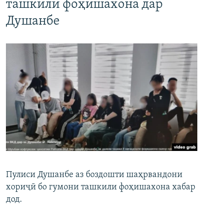
ташкили фоҳишахона дар
Душанбе
Пулиси Душанбе аз боздошти шаҳрвандони
хориҷӣ бо гумони ташкили фоҳишахона хабар
дод.