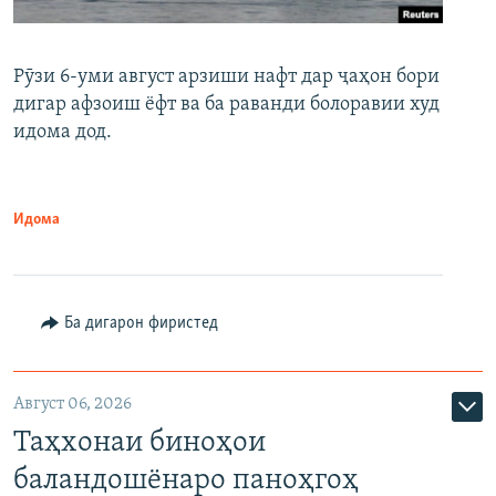
Рӯзи 6-уми август арзиши нафт дар ҷаҳон бори
дигар афзоиш ёфт ва ба раванди болоравии худ
идома дод.
Идома
Ба дигарон фиристед
Август 06, 2026
Таҳхонаи биноҳои
баландошёнаро паноҳгоҳ