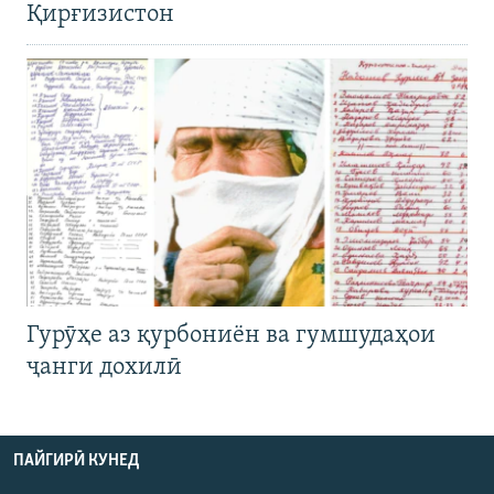
Қирғизистон
Гурӯҳе аз қурбониён ва гумшудаҳои
ҷанги дохилӣ
ПАЙГИРӢ КУНЕД