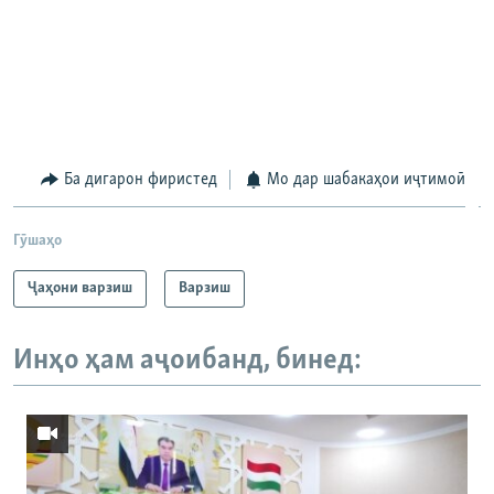
ГУЗОРИШҲОИ РАДИОӢ
Русский
ПАЙГИРӢ КУНЕД
Ба дигарон фиристед
Мо дар шабакаҳои иҷтимоӣ
Гӯшаҳо
Ҳамаи сомонаҳои RFE/RL
Ҷаҳони варзиш
Варзиш
Инҳо ҳам аҷоибанд, бинед: