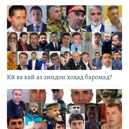
Кӣ ва кай аз зиндон хоҳад баромад?