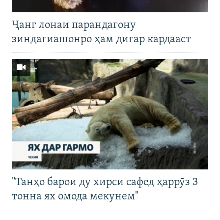
Ҷанг лонаи парандагону
зиндагиашонро ҳам дигар кардааст
"Танҳо барои ду хирси сафед ҳаррӯз 3
тонна ях омода мекунем"