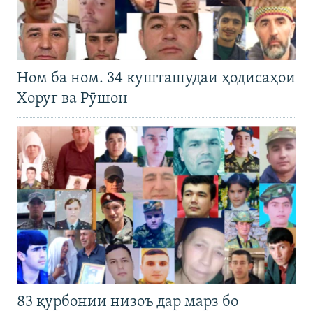
Ном ба ном. 34 кушташудаи ҳодисаҳои
Хоруғ ва Рӯшон
83 қурбонии низоъ дар марз бо