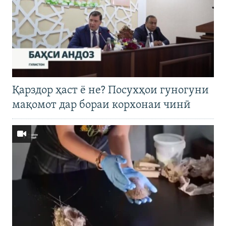
Қарздор ҳаст ё не? Посухҳои гуногуни
мақомот дар бораи корхонаи чинӣ