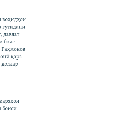
и воҳидҳои
з ғӯтидани
, давлат
ӣ боис
и Раҳмонов
ҳонӣ қарз
 доллар
 қарзҳои
н боиси