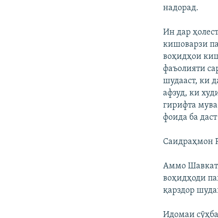
надорад.
Ин дар ҳолес
кишоварзи па
воҳидҳои киш
фаъолияти са
шудааст, ки 
афзуд, ки ху
гирифта мува
фоида ба даст
Саидраҳмон 
Аммо Шавкат 
воҳидҳоди па
қарздор шуда
Идомаи сӯҳба