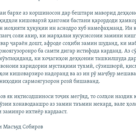
аи бархе аз коршиносон дар бештари маворид деҳқон
ҳидҳои кишоварзӣ ҳангоми бастани қарордоди ҳамко
н моҳияти ҳуқуқии ин аснодро хуб намефаҳманд. Ин
 панҷ соли ахир, ки марҳалаи хусусисозии замини киш
вар ҷараён дошт, афроде соҳиби замин шуданд, ки ма
армоягузоронро ба самти дигар истифода карданд. Аз с
мӯътақиданд, ки хоҷагиҳои деҳқонии ташкилшуда да
авоноии харидории мустақими тухмӣ, сӯзишворӣ, қис
ои кишоварзиро надоранд ва аз ин рӯ маҷбур мешава
ниҳодии сармоягузорон розӣ бишаванд.
ов як иқтисодшиноси тоҷик мегӯяд, то солҳои наздик
рӯзии хонаводаашро аз замин таъмин мекард, вале ҳол
и заминро ихтиёр кардааст.
 Масъуд Собиров