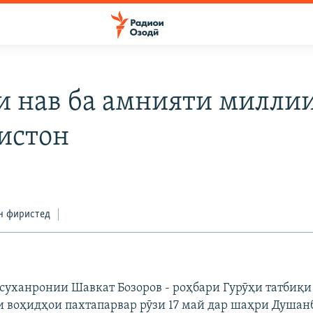
и нав ба амнияти милли
истон
н фиристед
 суханронии Шавкат Бозоров - роҳбари Гурӯҳи татбиқи
и воҳидҳои пахтапарвар рӯзи 17 май дар шаҳри Душанб