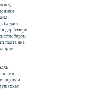
л аст,
 тоннаи
нанд,
қ ба даст
та дар бозори
кистон барои
и пахта яке
ридории
алли
ташкил
ли қарзҳои
 мушаххас