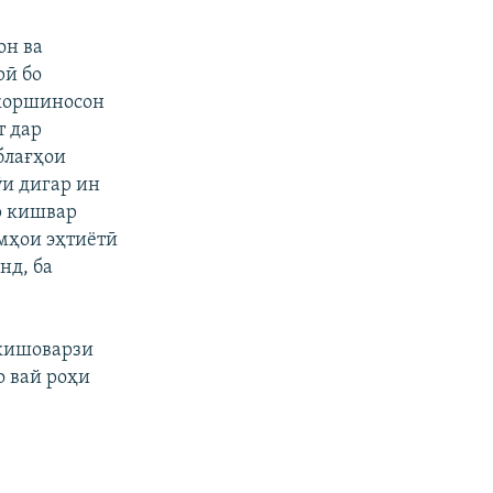
он ва
рӣ бо
 коршиносон
т дар
блағҳои
ӯи дигар ин
р кишвар
мҳои эҳтиётӣ
нд, ба
 кишоварзи
о вай роҳи