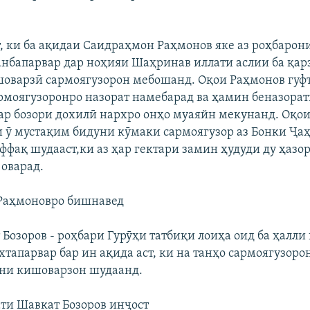
т, ки ба ақидаи Саидраҳмон Раҳмонов яке аз роҳбарон
нбапарвар дар ноҳияи Шаҳринав иллати аслии ба қар
оварзӣ сармоягузорон мебошанд. Оқои Раҳмонов гуфт
рмоягузоронро назорат намебарад ва ҳамин беназорат
дар бозори дохилӣ нархро онҳо муаяйн мекунанд. Оқо
ди ӯ мустақим бидуни кӯмаки сармоягузор аз Бонки Ҷа
ффақ шудааст,ки аз ҳар гектари замин ҳудуди ду ҳазор
 оварад.
Раҳмоновро бишнавед
Бозоров - роҳбари Гурӯҳи татбиқи лоиҳа оид ба ҳалли
хтапарвар бар ин ақида аст, ки на танҳо сармоягузоро
ни кишоварзон шудаанд.
ти Шавкат Бозоров инҷост