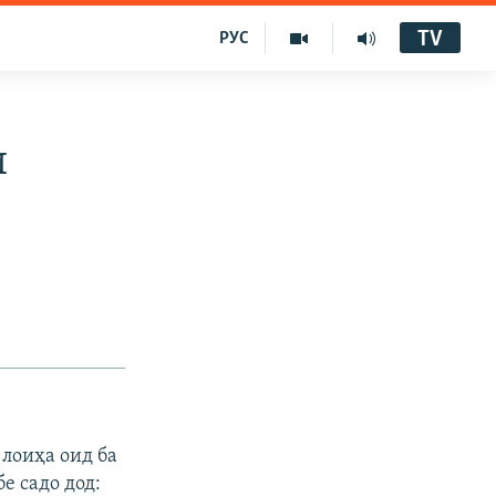
TV
РУС
и
 лоиҳа оид ба
е садо дод: