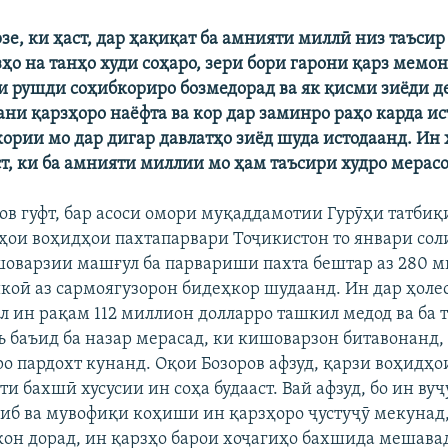
зе, ки ҳаст, дар ҳақиқат ба амнияти миллӣ низ таъсир
ҳо на танҳо худи соҳаро, зери бори гарони қарз мемон
 ки рушди соҳибкориро бозмедорад ва як қисми зиёди 
ани қарзҳоро наёфта ва кор дар заминро раҳо карда ис
ории мо дар дигар давлатҳо зиёд шуда истодаанд. Ин 
т, ки ба амнияти миллии мо ҳам таъсири худро мерасо
ов гуфт, бар асоси омори муқаддамотии Гурӯҳи татбиқ
зҳои воҳидҳои пахтапарвари Тоҷикистон то январи сол
оварзии машғул ба парвариши пахта бештар аз 280 
коӣ аз сармоягузорон бидеҳкор шудаанд. Ин дар ҳолес
бл ин рақам 112 миллион долларро ташкил медод ва ба
 баъид ба назар мерасад, ки кишоварзон битавонанд, 
ро пардохт кунанд. Оқои Бозоров афзуд, қарзи воҳидҳ
и бахшӣ хусусии ин соҳа будааст. Вай афзуд, бо ин ву
иб ва мувофиқи коҳиши ин қарзҳоро ҷустуҷӯ мекунад,
кон дорад, ин қарзҳо барои хоҷагиҳо бахшида мешавад