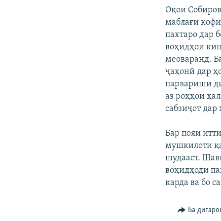
Оқои Собиров
маблағи кофӣ 
пахтаро дар б
воҳидҳои кишо
меоваранд. Б
ҷаҳонӣ дар ҳ
парвариши ди
аз роҳҳои ҳа
сабзиҷот дар
Бар пояи итт
мушкилоти қ
шудааст. Шав
воҳидҳоди па
карда ва бо 
Ба дигаро