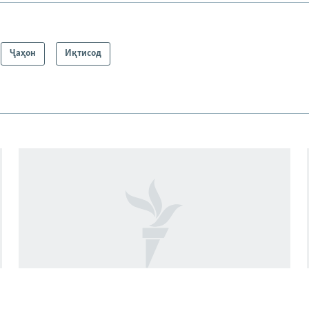
Ҷаҳон
Иқтисод