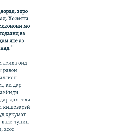
 дорад, зеро
ад. Хосияти
деҳқонони мо
тодаанд ва
ҳам яке аз
над."
и лоиҳа оид
и равон
миллион
т, ки дар
 таъйиди
дар даҳ соли
ои кишоварзӣ
ҷуд ҳукумат
 вале чунин
, асос