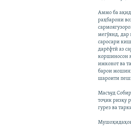
Аммо ба ақид
раҳбарони во
сармоягузоро
мегӯянд, дар
саросари киш
дарёфтӣ аз с
коршиносон 
имконот ва т
барои мошинҳ
шароити пеш
Масъуд Собир
тоҷик ризқу 
гурез ва тарк
Мушоҳидаҳои