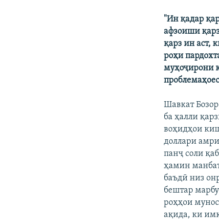
ГУЗОРИШҲОИ РАДИОӢ
"Ин қадар қар
афзоиши қарз
қарз ин аст,
роҳи пардохт
муҳоҷирони к
проблемаҳоес
Шавкат Бозор
ба ҳалли қар
воҳидҳои киш
доллари амри
панҷ соли қа
ҳамин манбаъ
баъдӣ низ он
бештар марбут
роҳҳои мунос
ақида, ки им