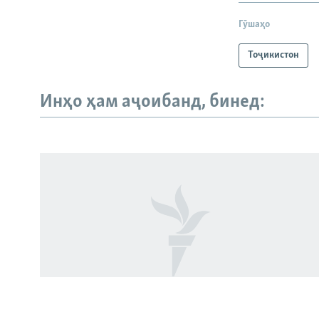
Гӯшаҳо
Тоҷикистон
Инҳо ҳам аҷоибанд, бинед:
Русский
ПАЙГИРӢ КУНЕД
Ҳамаи сомонаҳои RFE/RL