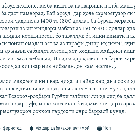
 афзуд деҳқоне, ки ба кишт ва парвариши панба машғу
ба даст намеорад. Вай афзуд, дар ҳоле сармоягузор як
озори ҷаҳонӣ аз 1400 то 1800 доллар ба фурӯш мерасо
варзӣ аз ин миқдори маблағ аз 150 то 400 доллар ҳақ
а ақидаи коршиносон, бо таваҷҷӯҳ ба инки қимати пах
оли пойин омадан аст ва аз тарафи дигар иқлими Тоҷи
гар навъи сабзиҷот мусоид аст, коҳиши майдони кишт
лли масъала мебошад. Ин ҳам дар ҳолест, ки барои ха
 хориҷ аз кишвар низ ниёзмандон кам нестанд.
иллои мақомоти кишвар, ҷиҳати пайдо кардани роҳи ҳ
арзи хоҷагиҳои кишоварзӣ як коммисиюни мустақил 
кат Бозоров-роҳбари Гурӯҳи татбиқи лоиҳа оид ба ҳал
хтапарвар гуфт, ин комиссиюн бояд мизони қарзҳоро
сармоягузорон роҳҳои пардохти онро баррасӣ кунад.
н фиристед
Мо дар шабакаҳои иҷтимоӣ
Чоп