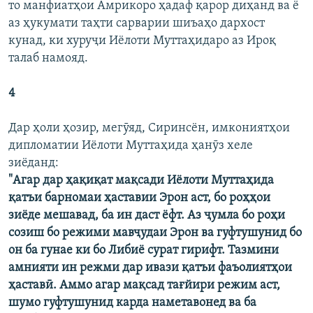
то манфиатҳои Амрикоро ҳадаф қарор диҳанд ва ё
аз ҳукумати таҳти сарварии шиъаҳо дархост
кунад, ки хуруҷи Иёлоти Муттаҳидаро аз Ироқ
талаб намояд.
4
Дар ҳоли ҳозир, мегӯяд, Сиринсён, имкониятҳои
дипломатии Иёлоти Муттаҳида ҳанӯз хеле
зиёданд:
"Агар дар ҳақиқат мақсади Иёлоти Муттаҳида
қатъи барномаи ҳаставии Эрон аст, бо роҳҳои
зиёде мешавад, ба ин даст ёфт. Аз ҷумла бо роҳи
созиш бо режими мавҷудаи Эрон ва гуфтушунид бо
он ба гунае ки бо Либиё сурат гирифт. Тазмини
амнияти ин режми дар ивази қатъи фаъолиятҳои
ҳаставӣ. Аммо агар мақсад тағйири режим аст,
шумо гуфтушунид карда наметавонед ва ба