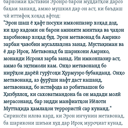
барномаи ҳаставии Эронро барои муддатҳои дароз
баҳам зананд, аммо мушкил дар он аст, ки баъдаш
чӣ иттифоқ хоҳад афтод:
"Эрон шаш ё ҳафт посухи имконпазир хоҳад дод,
ки ҳар кадоми он барои амнияти минтақа ва ҷаҳон
харобиовар хоҳад буд. Эрон метавонад ба Амрико
зарбаи ҷавобии мусаллаҳона занад. Мустақиман ва
ё дар Ироқ. Метавонад ба шарикони Амрико,
монанди Исроил зарба занад. Ин имконпазир аст,
аммо ба эҳтимоли кам. Онҳо метавонанд бо
нирӯҳои дарёӣ гурӯгоҳи Ҳурмузро бубанданд. Онҳо
метавонанд, аз фурӯши нафт даст кашанд,
метавонанд, бо истифода аз робитаашон бо
Ҳизбуллоҳ, ки саховатмандона ба он мадади молӣ
мерасонанд, бар зидди манфиатҳои Иёлоти
Муттаҳида ҳамлаҳои террористӣ сар кунанд."
Сиринсён илова кард, ки Эрон инчунин метавонад,
ба шарикони шиъаи худ дар Ироқ муроҷиат кунад,