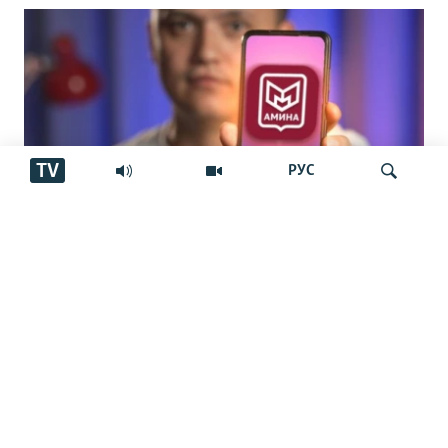
TV
РУС
Истифода аз барномаи "Амина" барои
Ҷустуҷӯ
муҳоҷирон ҳатмӣ шуд