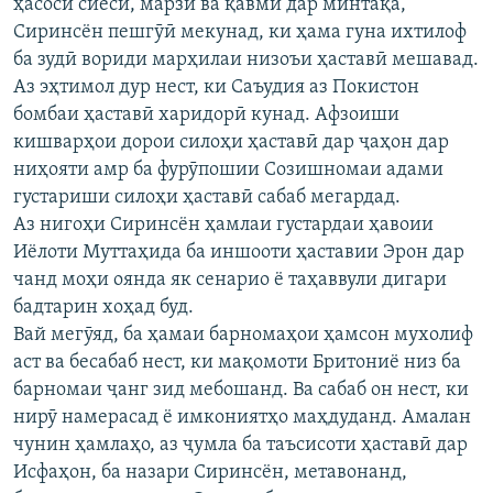
ҳасоси сиёсӣ, марзӣ ва қавмӣ дар минтақа,
Сиринсён пешгӯӣ мекунад, ки ҳама гуна ихтилоф
ба зудӣ вориди марҳилаи низоъи ҳаставӣ мешавад.
Аз эҳтимол дур нест, ки Саъудия аз Покистон
бомбаи ҳаставӣ харидорӣ кунад. Афзоиши
кишварҳои дорои силоҳи ҳаставӣ дар ҷаҳон дар
ниҳояти амр ба фурӯпошии Созишномаи адами
густариши силоҳи ҳаставӣ сабаб мегардад.
Аз нигоҳи Сиринсён ҳамлаи густардаи ҳавоии
Иёлоти Муттаҳида ба иншооти ҳаставии Эрон дар
чанд моҳи оянда як сенарио ё таҳаввули дигари
бадтарин хоҳад буд.
Вай мегӯяд, ба ҳамаи барномаҳои ҳамсон мухолиф
аст ва бесабаб нест, ки мақомоти Бритониё низ ба
барномаи ҷанг зид мебошанд. Ва сабаб он нест, ки
нирӯ намерасад ё имкониятҳо маҳдуданд. Амалан
чунин ҳамлаҳо, аз ҷумла ба таъсисоти ҳаставӣ дар
Исфаҳон, ба назари Сиринсён, метавонанд,