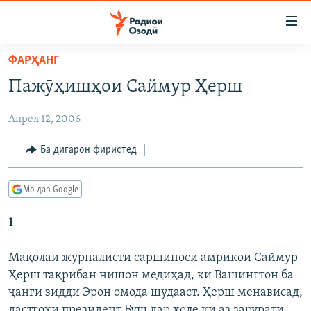
Пайвандҳои
дастрасӣ
Ҷаҳиш
ФАРҲАНГ
ба
ГӮШАҲО
Пажӯҳишҳои Саймур Ҳерш
мояи
ГАПИ ОЗОД
СИЁСАТ
аслӣ
Апрел 12, 2006
РӮЗГОРИ МУҲОҶИР
Ҷаҳиш
ИҚТИСОД
ба
САЛОМ, ХОҲАР
ҶОМЕА
Ба дигарон фиристед
феҳристи
ТАҲҚИҚОТ
ҚАЗИЯИ "КРОКУС"
аслӣ
Мо дар Google
Ҷаҳиш
ҶАНГ ДАР УКРАИНА
ОСИЁИ МАРКАЗӢ
ба
1
НАЗАРИ МАРДУМ
ФАРҲАНГ
ҷустор
ЧАНДРАСОНАӢ
МЕҲМОНИ ОЗОДӢ
БЛОГИСТОН
Мақолаи журналисти саршиноси амрикоӣ Саймур
РӮЙХАТҲО
Ҳерш тақрибан нишон медиҳад, ки Вашингтон ба
ВАРЗИШ
ОЗОДӢ ОНЛАЙН
ВИДЕО
ҷанги зидди Эрон омода шудааст. Ҳерш менависад,
КИТОБҲОИ ОЗОДӢ
НИГОРИСТОН
дастгоҳи президент Буш дар ҳоле ки аз зарурати