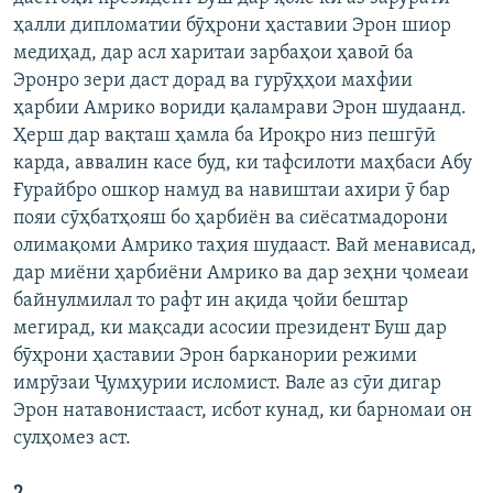
ГУЗОРИШҲОИ РАДИОӢ
ҳалли дипломатии бӯҳрони ҳаставии Эрон шиор
Русский
медиҳад, дар асл харитаи зарбаҳои ҳавоӣ ба
Эронро зери даст дорад ва гурӯҳҳои махфии
ПАЙГИРӢ КУНЕД
ҳарбии Амрико вориди қаламрави Эрон шудаанд.
Ҳерш дар вақташ ҳамла ба Ироқро низ пешгӯӣ
карда, аввалин касе буд, ки тафсилоти маҳбаси Абу
Ғурайбро ошкор намуд ва навиштаи ахири ӯ бар
пояи сӯҳбатҳояш бо ҳарбиён ва сиёсатмадорони
олимақоми Амрико таҳия шудааст. Вай менависад,
Ҳамаи сомонаҳои RFE/RL
дар миёни ҳарбиёни Амрико ва дар зеҳни ҷомеаи
байнулмилал то рафт ин ақида ҷойи бештар
мегирад, ки мақсади асосии президент Буш дар
бӯҳрони ҳаставии Эрон барканории режими
имрӯзаи Ҷумҳурии исломист. Вале аз сӯи дигар
Эрон натавонистааст, исбот кунад, ки барномаи он
сулҳомез аст.