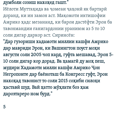
думболи созиш нахоҳед гашт."
Иёлоти Муттаҳида ва ҷомеаи ҷаҳонӣ як бартарӣ
доранд, ки ин замон аст. Мақомоти иктишофии
Амрико ҳадс мезананд, ки барои дастёфти Эрон ба
тавонмандии ғанигардонии ураниюм аз 5 то 10
соли дигар даркор аст. Сиринсён:
"Дар гузориши хадамоти миллии кашфи Амрико
дар мавриди Эрон, ки Вашингтон поуст моҳи
августи соли 2005 чоп кард, гуфта мешавад, Эрон 5-
10 соли дигар кор дорад. Ва ҳамагӣ ду моҳ пеш,
мудири Хадамоти милли кашфи Амрико Ҷон
Негропонте дар баёноташ ба Конгресс гуфт, Эрон
нахоҳад тавонист то соли 2015 соҳиби силоҳи
ҳаставӣ шуд. Вай ҳатто мӯҳлати боз ҳам
дарозтареро ном бурд."
5