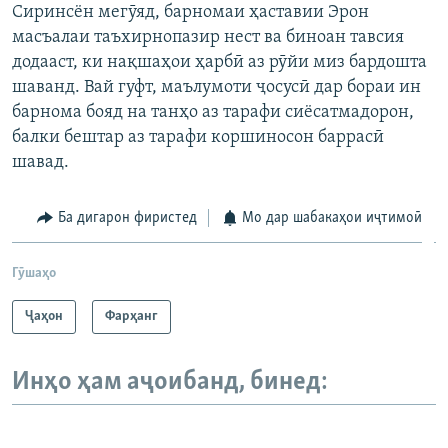
Сиринсён мегӯяд, барномаи ҳаставии Эрон
масъалаи таъхирнопазир нест ва биноан тавсия
додааст, ки нақшаҳои ҳарбӣ аз рӯйи миз бардошта
шаванд. Вай гуфт, маълумоти ҷосусӣ дар бораи ин
барнома бояд на танҳо аз тарафи сиёсатмадорон,
балки бештар аз тарафи коршиносон баррасӣ
шавад.
Ба дигарон фиристед
Мо дар шабакаҳои иҷтимоӣ
Гӯшаҳо
Ҷаҳон
Фарҳанг
Инҳо ҳам аҷоибанд, бинед: