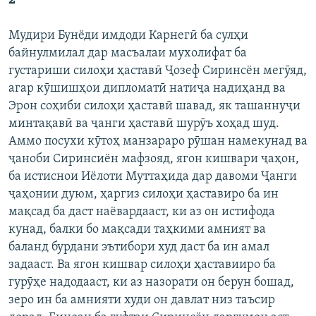
2
Мудири Бунёди имдоди Карнегӣ ба сулҳи
байнулмилал дар масъалаи мухолифат ба
густариши силоҳи ҳаставӣ Ҷозеф Сиринсён мегӯяд,
агар кӯшишҳои дипломатӣ натиҷа надиҳанд ва
Эрон соҳиби силоҳи ҳаставӣ шавад, як ташаннуҷи
минтақавӣ ва ҷанги ҳаставӣ шурӯъ хоҳад шуд.
Аммо посухи кӯтоҳ манзараро рӯшан намекунад ва
ҷаноби Сиринсиён мафзояд, ягон кишвари ҷаҳон,
ба истиснои Иёлоти Муттаҳида дар давоми Ҷанги
ҷаҳонии дуюм, ҳаргиз силоҳи ҳаставиро ба ин
мақсад ба даст наёвардааст, ки аз он истифода
кунад, балки бо мақсади таҳкими амният ва
баланд бурдани эътибори худ даст ба ин амал
задааст. Ва ягон кишвар силоҳи ҳаставииро ба
гурӯҳе надодааст, ки аз назорати он берун бошад,
зеро ин ба амнияти худи он давлат низ таъсир