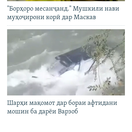
"Борҳоро месанҷанд." Мушкили нави
муҳоҷирони корӣ дар Маскав
Шарҳи мақомот дар бораи афтидани
мошин ба дарёи Варзоб