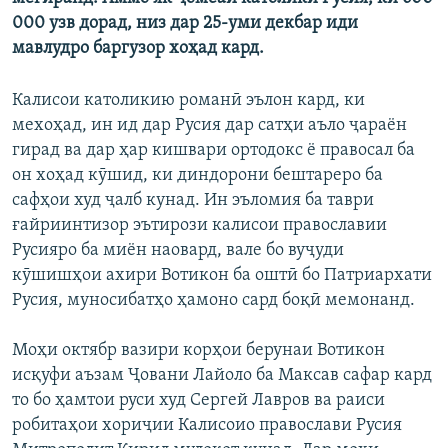
ГУЗОРИШҲОИ РАДИОӢ
000 узв дорад, низ дар 25-уми декбар иди
Русский
мавлудро баргузор хоҳад кард.
ПАЙГИРӢ КУНЕД
Калисои католикию романӣ эълон кард, ки
мехоҳад, ин ид дар Русия дар сатҳи аъло ҷараён
гирад ва дар ҳар кишвари ортодокс ё правосал ба
он хоҳад кӯшид, ки диндорони бештареро ба
сафҳои худ ҷалб кунад. Ин эъломия ба таври
Ҳамаи сомонаҳои RFE/RL
ғайриинтизор эътирози калисои православии
Русияро ба миён наовард, вале бо вуҷуди
кӯшишҳои ахири Вотикон ба оштӣ бо Патриархати
Русия, муносибатҳо ҳамоно сард боқӣ мемонанд.
Моҳи октябр вазири корҳои берунаи Вотикон
исқуфи аъзам Ҷовани Лайоло ба Максав сафар кард
то бо ҳамтои руси худ Сергей Лавров ва раиси
робитаҳои хориҷии Калисоио православи Русия