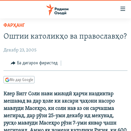
Пайвандҳои
дастрасӣ
Ҷаҳиш
ФАРҲАНГ
ба
ГӮШАҲО
Оштии католикҳо ва православҳо?
мояи
ГАПИ ОЗОД
СИЁСАТ
аслӣ
Декабр 23, 2005
РӮЗГОРИ МУҲОҶИР
Ҷаҳиш
ИҚТИСОД
ба
САЛОМ, ХОҲАР
ҶОМЕА
Ба дигарон фиристед
феҳристи
ТАҲҚИҚОТ
ҚАЗИЯИ "КРОКУС"
аслӣ
Мо дар Google
Ҷаҳиш
ҶАНГ ДАР УКРАИНА
ОСИЁИ МАРКАЗӢ
ба
Клер Бигг Соли нави милодӣ ҳарчи наздиктар
НАЗАРИ МАРДУМ
ФАРҲАНГ
ҷустор
мешавад ва дар ҳоле ки аксари ҷаҳони насоро
ЧАНДРАСОНАӢ
МЕҲМОНИ ОЗОДӢ
БЛОГИСТОН
мавлуди Масеҳро, ки соли нав аз он сарчашма
РӮЙХАТҲО
мегирад, дар рӯзи 25-уми декабр ид мекунад,
ВАРЗИШ
ОЗОДӢ ОНЛАЙН
ВИДЕО
русҳо мавлуди Масеҳро рӯзи 7-уми январ ҷашн
КИТОБҲОИ ОЗОДӢ
НИГОРИСТОН
мегиранд. Аммо як ҷомеаи католики Русия, ки 600