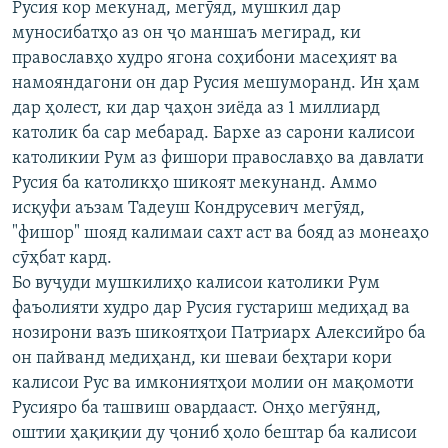
Русия кор мекунад, мегӯяд, мушкил дар
муносибатҳо аз он ҷо маншаъ мегирад, ки
православҳо худро ягона соҳибони масеҳият ва
намояндагони он дар Русия мешуморанд. Ин ҳам
дар ҳолест, ки дар ҷаҳон зиёда аз 1 миллиард
католик ба сар мебарад. Бархе аз сарони калисои
католикии Рум аз фишори православҳо ва давлати
Русия ба католикҳо шикоят мекунанд. Аммо
исқуфи аъзам Тадеуш Кондрусевич мегӯяд,
"фишор" шояд калимаи сахт аст ва бояд аз монеаҳо
сӯҳбат кард.
Бо вуҷуди мушкилиҳо калисои католики Рум
фаъолияти худро дар Русия густариш медиҳад ва
нозирони вазъ шикоятҳои Патриарх Алексийро ба
он пайванд медиҳанд, ки шеваи беҳтари кори
калисои Рус ва имкониятҳои молии он мақомоти
Русияро ба ташвиш овардааст. Онҳо мегӯянд,
оштии ҳақиқии ду ҷониб ҳоло бештар ба калисои