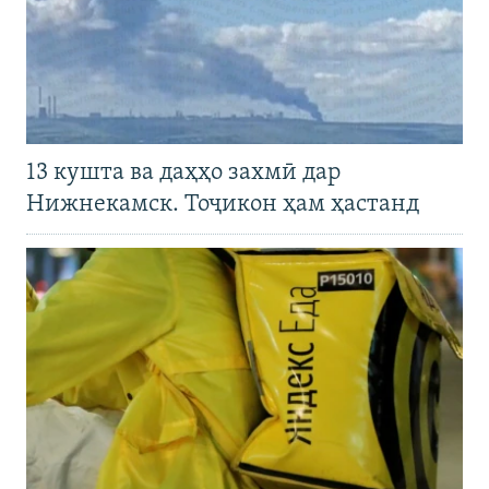
13 кушта ва даҳҳо захмӣ дар
Нижнекамск. Тоҷикон ҳам ҳастанд