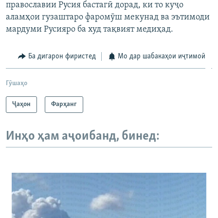
православии Русия бастагӣ дорад, ки то куҷо
аламҳои гузаштаро фаромӯш мекунад ва эътимоди
мардуми Русияро ба худ тақвият медиҳад.
Ба дигарон фиристед
Мо дар шабакаҳои иҷтимоӣ
Гӯшаҳо
Ҷаҳон
Фарҳанг
Инҳо ҳам аҷоибанд, бинед: