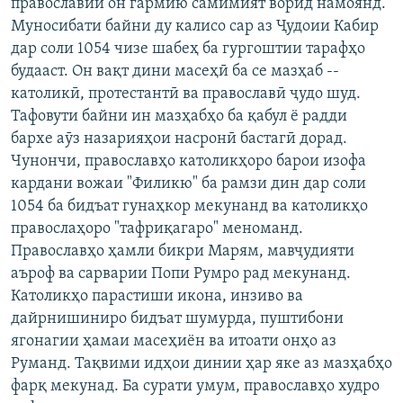
православии он гармию самимият ворид намоянд.
Муносибати байни ду калисо сар аз Ҷудоии Кабир
дар соли 1054 чизе шабеҳ ба гургоштии тарафҳо
будааст. Он вақт дини масеҳӣ ба се мазҳаб --
католикӣ, протестантӣ ва православӣ ҷудо шуд.
Тафовути байни ин мазҳабҳо ба қабул ё радди
бархе аӯз назарияҳои насронӣ бастагӣ дорад.
Чунончи, православҳо католикҳоро барои изофа
кардани вожаи "Филикю" ба рамзи дин дар соли
1054 ба бидъат гунаҳкор мекунанд ва католикҳо
правослаҳоро "тафриқагаро" меноманд.
Православҳо ҳамли бикри Марям, мавҷудияти
аъроф ва сарварии Попи Румро рад мекунанд.
Католикҳо парастиши икона, инзиво ва
дайрнишиниро бидъат шумурда, пуштибони
ягонагии ҳамаи масеҳиён ва итоати онҳо аз
Руманд. Тақвими идҳои динии ҳар яке аз мазҳабҳо
фарқ мекунад. Ба сурати умум, православҳо худро