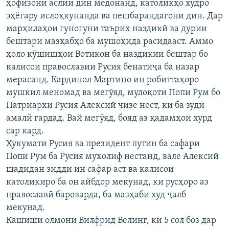
ҳофизони аслии дин медонанд, католикҳо худро
эҳёгару ислоҳкунанда ва пешбарандагони дин. Дар
марҳилаҳои гуногуни таърих наздикӣ ва дурии
бештари мазҳабҳо ба мушоҳида расидааст. Аммо
ҳоло кӯшишҳои Вотикон ба наздикии бештар бо
калисои православии Русия бенатиҷа ба назар
мерасанд. Кардинол Мартино ин робиттаҳоро
мушкил меномад ва мегӯяд, мулоқоти Попи Рум бо
Патриархи Русия Алексий чизе нест, ки ба зудӣ
амалӣ гардад. Вай мегӯяд, бояд аз қадамҳои хурд
сар кард.
Ҳукумати Русия ва президент путин ба сафари
Попи Рум ба Русия мухолиф нестанд, вале Алексий
шадидан зидди ин сафар аст ва калисои
католикиро ба он айбдор мекунад, ки русҳоро аз
православӣ бароварда, ба мазҳаби худ ҷалб
мекунад.
Кашиши олмонӣ Вилфрид Велинг, ки 5 сол боз дар