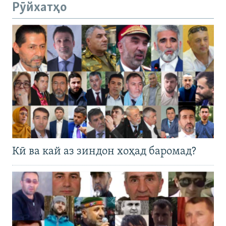
Рӯйхатҳо
Кӣ ва кай аз зиндон хоҳад баромад?