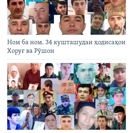
Ном ба ном. 34 кушташудаи ҳодисаҳои
Хоруғ ва Рӯшон