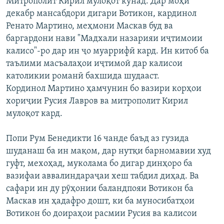
Митрополит Кирил мулоқот кунад. Дар моҳи
декабр мансабдори дигари Вотикон, кардинол
Ренато Мартино, меҳмони Маскав буд ва
баргардони нави "Мадхали назарияи иҷтимоии
калисо"-ро дар ин ҷо муаррифӣ кард. Ин китоб ба
таълими масъалаҳои иҷтимоӣ дар калисои
католикии романӣ бахшида шудааст.
Кординол Мартино ҳамчунин бо вазири корҳои
хориҷии Русия Лавров ва митрополит Кирил
мулоқот кард.
Попи Рум Бенедикти 16 чанде баъд аз гузида
шуданаш ба ин мақом, дар нутқи барномавии худ
гуфт, мехоҳад, муколама бо дигар динҳоро ба
вазифаи аввалиндараҷаи хеш табдил диҳад. Ва
сафари ин ду рӯҳонии баландпояи Вотикон ба
Маскав ин ҳадафро дошт, ки ба муносибатҳои
Вотикон бо доираҳои расмии Русия ва калисои