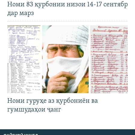
Номи 83 қурбонии низои 14-17 сентябр
дар марз
Номи гуруҳе аз қурбониён ва
гумшудаҳои ҷанг