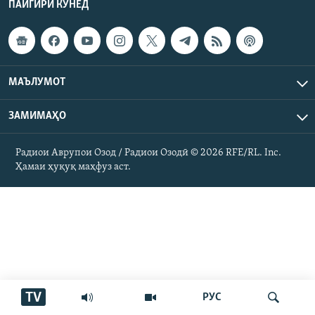
ПАЙГИРӢ КУНЕД
ГУЗОРИШҲОИ РАДИОӢ
Русский
ПАЙГИРӢ КУНЕД
МАЪЛУМОТ
ЗАМИМАҲО
Радиои Аврупои Озод / Радиои Озодӣ © 2026 RFE/RL. Inc.
Ҳамаи сомонаҳои RFE/RL
Ҳамаи ҳуқуқ маҳфуз аст.
TV
РУС