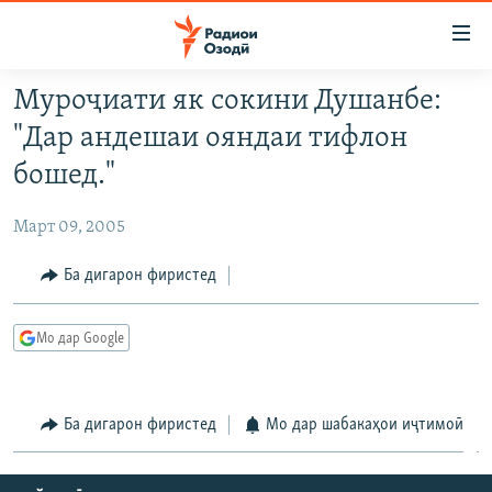
Пайвандҳои
дастрасӣ
Ҷаҳиш
Муроҷиати як сокини Душанбе:
ба
ГӮШАҲО
"Дар андешаи ояндаи тифлон
мояи
ГАПИ ОЗОД
СИЁСАТ
аслӣ
бошед."
РӮЗГОРИ МУҲОҶИР
Ҷаҳиш
ИҚТИСОД
ба
Март 09, 2005
САЛОМ, ХОҲАР
ҶОМЕА
феҳристи
ТАҲҚИҚОТ
Ба дигарон фиристед
ҚАЗИЯИ "КРОКУС"
аслӣ
Ҷаҳиш
ҶАНГ ДАР УКРАИНА
ОСИЁИ МАРКАЗӢ
ба
Мо дар Google
НАЗАРИ МАРДУМ
ФАРҲАНГ
ҷустор
ЧАНДРАСОНАӢ
МЕҲМОНИ ОЗОДӢ
БЛОГИСТОН
Ба дигарон фиристед
Мо дар шабакаҳои иҷтимоӣ
РӮЙХАТҲО
ВАРЗИШ
ОЗОДӢ ОНЛАЙН
ВИДЕО
КИТОБҲОИ ОЗОДӢ
НИГОРИСТОН