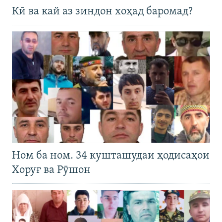
Кӣ ва кай аз зиндон хоҳад баромад?
Ном ба ном. 34 кушташудаи ҳодисаҳои
Хоруғ ва Рӯшон