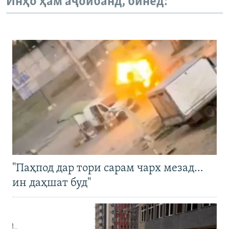
Инҳо ҳам аҷоибанд, бинед:
ГУЗОРИШҲОИ РАДИОӢ
Русский
ПАЙГИРӢ КУНЕД
Ҳамаи сомонаҳои RFE/RL
"Паҳпод дар тори сарам чарх мезад…
ин даҳшат буд"