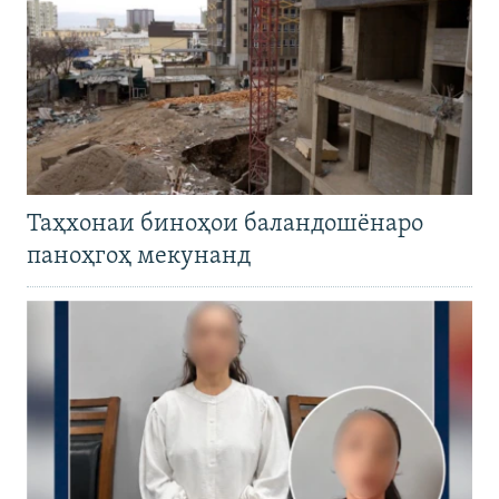
Таҳхонаи биноҳои баландошёнаро
паноҳгоҳ мекунанд