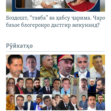
Боздошт, “тавба” ва ҳабсу ҷарима. Чаро
баъзе блогеронро дастгир мекунанд?
Рӯйхатҳо