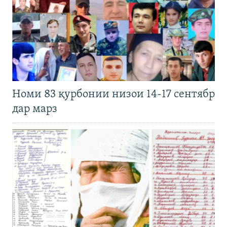
Номи 83 қурбонии низои 14-17 сентябр
дар марз