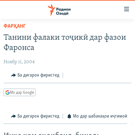
Пайвандҳои
дастрасӣ
Ҷаҳиш
ФАРҲАНГ
ба
ГӮШАҲО
Танини фалаки тоҷикӣ дар фазои
мояи
ГАПИ ОЗОД
СИЁСАТ
аслӣ
Фаронса
РӮЗГОРИ МУҲОҶИР
Ҷаҳиш
ИҚТИСОД
ба
Ноябр 11, 2004
САЛОМ, ХОҲАР
ҶОМЕА
феҳристи
ТАҲҚИҚОТ
Ба дигарон фиристед
ҚАЗИЯИ "КРОКУС"
аслӣ
Ҷаҳиш
ҶАНГ ДАР УКРАИНА
ОСИЁИ МАРКАЗӢ
ба
Мо дар Google
НАЗАРИ МАРДУМ
ФАРҲАНГ
ҷустор
ЧАНДРАСОНАӢ
МЕҲМОНИ ОЗОДӢ
БЛОГИСТОН
Ба дигарон фиристед
Мо дар шабакаҳои иҷтимоӣ
РӮЙХАТҲО
ВАРЗИШ
ОЗОДӢ ОНЛАЙН
ВИДЕО
КИТОБҲОИ ОЗОДӢ
НИГОРИСТОН