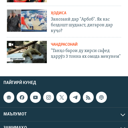
ҲОДИСА
Занозанӣ дар "Арбоб". Як кас
боздошт шудааст, дигарон дар
куҷо?
ЧАНДРАСОНАӢ
"Танҳо барои ду хирси сафед
ҳаррӯз 3 тонна ях омода мекунем"
ПАЙГИРӢ КУНЕД
МАЪЛУМОТ
ЗАМИМАҲО