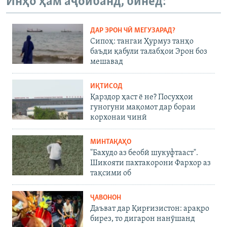
Инҳо ҳам аҷоибанд, бинед:
ГУЗОРИШҲОИ РАДИОӢ
Русский
ДАР ЭРОН ЧӢ МЕГУЗАРАД?
Сипоҳ: тангаи Ҳурмуз танҳо
ПАЙГИРӢ КУНЕД
баъди қабули талабҳои Эрон боз
мешавад
ИҚТИСОД
Қарздор ҳаст ё не? Посухҳои
гуногуни мақомот дар бораи
Ҳамаи сомонаҳои RFE/RL
корхонаи чинӣ
МИНТАҚАҲО
"Бахудо аз беобӣ шукуфтааст".
Шикояти пахтакорони Фархор аз
тақсими об
ҶАВОНОН
Даъват дар Қирғизистон: арақро
бирез, то дигарон нанӯшанд