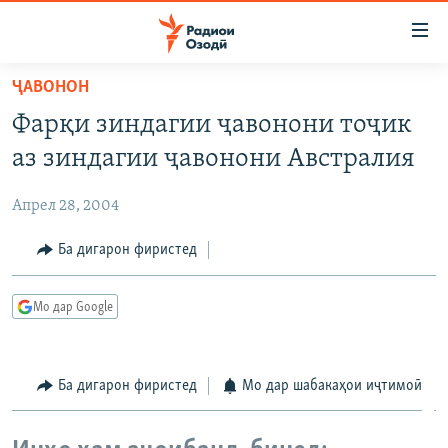
Пайвандҳои
дастрасӣ
Ҷаҳиш
ҶАВОНОН
ба
ГӮШАҲО
Фарқи зиндагии ҷавонони тоҷик
мояи
ГАПИ ОЗОД
СИЁСАТ
аслӣ
аз зиндагии ҷавонони Австралия
РӮЗГОРИ МУҲОҶИР
Ҷаҳиш
ИҚТИСОД
ба
Апрел 28, 2004
САЛОМ, ХОҲАР
ҶОМЕА
феҳристи
ТАҲҚИҚОТ
Ба дигарон фиристед
ҚАЗИЯИ "КРОКУС"
аслӣ
Ҷаҳиш
ҶАНГ ДАР УКРАИНА
ОСИЁИ МАРКАЗӢ
ба
Мо дар Google
НАЗАРИ МАРДУМ
ФАРҲАНГ
ҷустор
ЧАНДРАСОНАӢ
МЕҲМОНИ ОЗОДӢ
БЛОГИСТОН
Ба дигарон фиристед
Мо дар шабакаҳои иҷтимоӣ
РӮЙХАТҲО
ВАРЗИШ
ОЗОДӢ ОНЛАЙН
ВИДЕО
КИТОБҲОИ ОЗОДӢ
НИГОРИСТОН