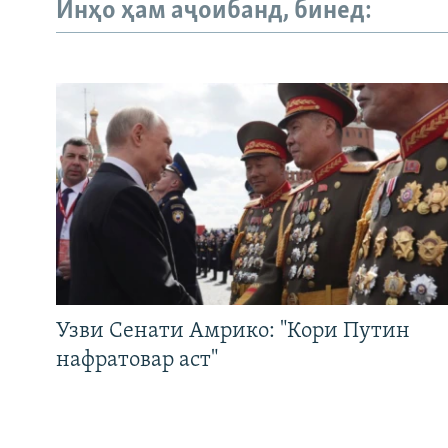
ГУЗОРИШҲОИ РАДИОӢ
Инҳо ҳам аҷоибанд, бинед:
Узви Сенати Амрико: "Кори Путин
нафратовар аст"