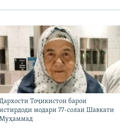
Дархости Тоҷикистон барои
истирдоди модари 77-солаи Шавкати
Муҳаммад