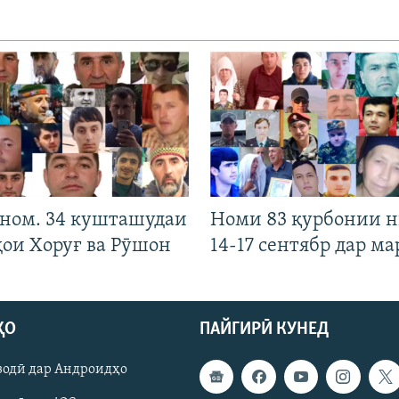
 ном. 34 кушташудаи
Номи 83 қурбонии 
ҳои Хоруғ ва Рӯшон
14-17 сентябр дар ма
ҲО
ПАЙГИРӢ КУНЕД
зодӣ дар Андроидҳо