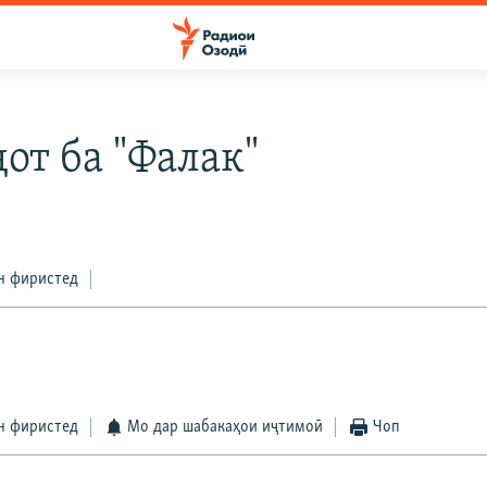
от ба "Фалак"
н фиристед
н фиристед
Мо дар шабакаҳои иҷтимоӣ
Чоп