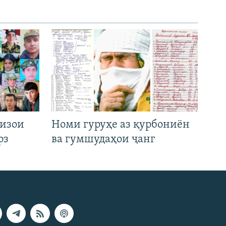
низои
Номи гуруҳе аз қурбониён
рз
ва гумшудаҳои ҷанг