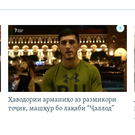
Ҳаводории арманиҳо аз размикори
тоҷик, машҳур бо лақаби “Ҷаллод”