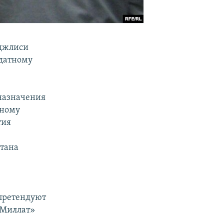
аджлиси
датному
 назначения
нному
тия
тана
 претендуют
«Миллат»