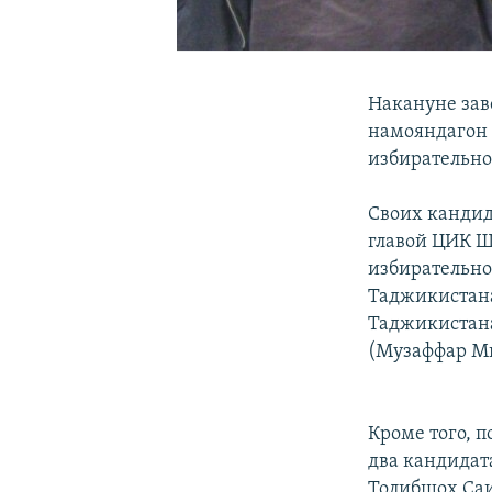
Накануне зав
намояндагон
избирательно
Своих кандид
главой ЦИК Ш
избирательно
Таджикистана
Таджикистана
(Музаффар Ми
Кроме того, 
два кандидат
Толибшох Саи