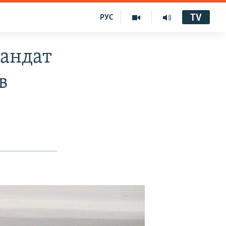
TV
РУС
мандат
в