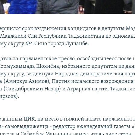
ершился срок выдвижения кандидатов в депутаты М
 Маджлиси Оли Республики Таджикистана по одноман
му округу №4 Сино города Душанбе.
атов на парламентское кресло, освободившееся после
ермухаммада Шохиёна, избранного депутатом по да
му округу, выдвинули Народная демократическая пар
 (Амиркул Азимов), Партия исламского возрождения
 (Саидиброхими Назар) и Аграрная партия Таджикис
рзоев).
по данным ЦИК, на место в нижней палате парламента
а- самовыдвиженца - редактор еженедельной газеты 
дзода и Сафарбек Маннонов, заместитель директора