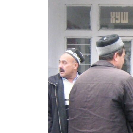
ГУЗОРИШҲОИ РАДИОӢ