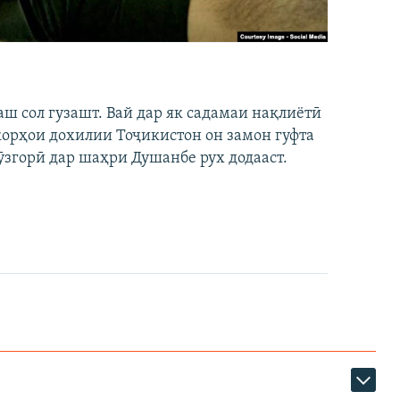
аш сол гузашт. Вай дар як садамаи нақлиётӣ
 корҳои дохилии Тоҷикистон он замон гуфта
ӯзгорӣ дар шаҳри Душанбе рух додааст.