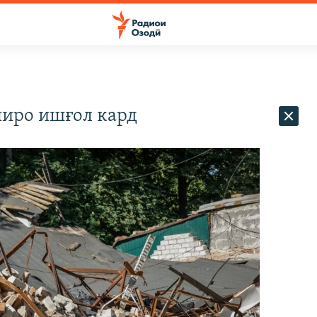
ниро ишғол кард