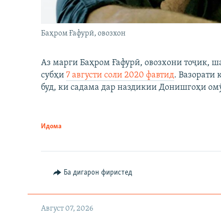
Баҳром Ғафурӣ, овозхон
Аз марги Баҳром Ғафурӣ, овозхони тоҷик, ш
субҳи
7 августи соли 2020 фавтид
. Вазорати
буд, ки садама дар наздикии Донишгоҳи ом
Идома
Ба дигарон фиристед
Август 07, 2026