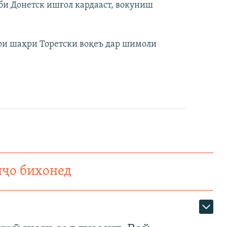
би Донетск ишғол кардааст, вокуниш
ои шаҳри Торетски воқеъ дар шимоли
нҷо бихонед