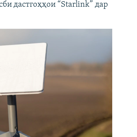
би дастгоҳҳои “Starlink” дар