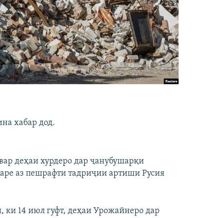
ина хабар дод.
швар деҳаи хурдеро дар ҷанубушарқи
гаре аз пешрафти тадриҷии артиши Русия
, ки 14 июл гуфт, деҳаи Урожайнеро дар