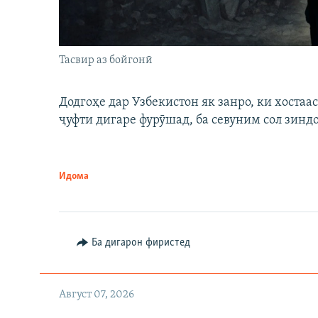
Тасвир аз бойгонӣ
Додгоҳе дар Узбекистон як занро, ки хостаа
ҷуфти дигаре фурӯшад, ба севуним сол зинд
Идома
Ба дигарон фиристед
Август 07, 2026