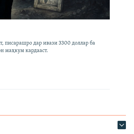
ст, писарашро дар ивази 3300 доллар ба
он маҳкум кардааст.