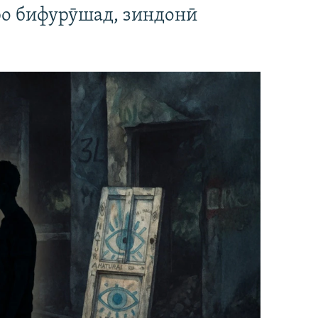
ро бифурӯшад, зиндонӣ