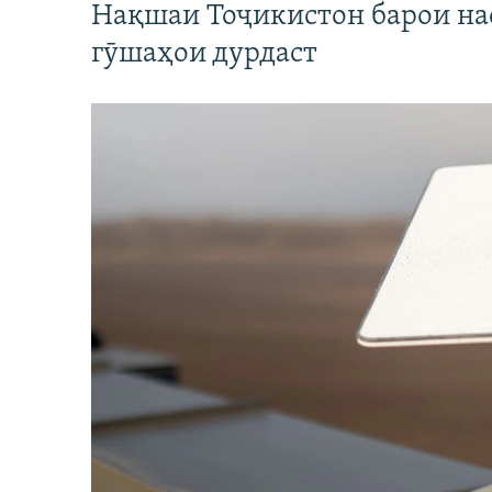
Нақшаи Тоҷикистон барои нас
гӯшаҳои дурдаст