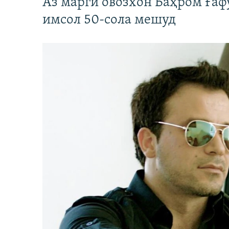
Аз марги овозхон Баҳром Ғаф
имсол 50-сола мешуд