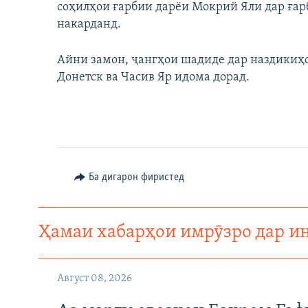
соҳилҳои ғарбии дарёи Мокрий Яли дар ғар
накарданд.
Айни замон, ҷангҳои шадиде дар наздикиҳ
Донетск ва Часив Яр идома дорад.
Ба дигарон фиристед
Ҳамаи хабарҳои имрӯзро дар и
Август 08, 2026