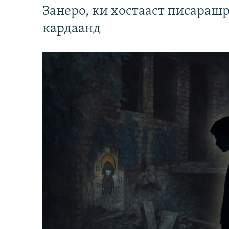
Занеро, ки хостааст писараш
кардаанд