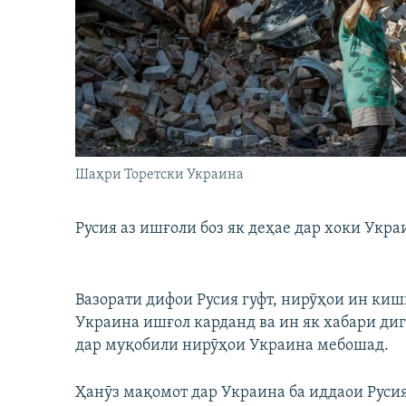
ГУЗОРИШҲОИ РАДИОӢ
Шаҳри Торетски Украина
Русия аз ишғоли боз як деҳае дар хоки Укра
Вазорати дифои Русия гуфт, нирӯҳои ин ки
Украина ишғол карданд ва ин як хабари ди
дар муқобили нирӯҳои Украина мебошад.
Ҳанӯз мақомот дар Украина ба иддаои Русия