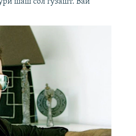
урӣ шаш сол гузашт. Вай