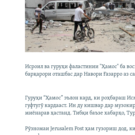
ГУЗОРИШҲОИ РАДИОӢ
Исроил ва гуруҳи фаластинии "Ҳамос" ба во
барқарори оташбас дар Навори Ғазарро аз с
Гуруҳи “Ҳамос” эълон кард, ки роҳбараш И
гуфтугӯ кардааст. Ин ду кишвар дар музоки
миёнарав ҳастанд. Тибқи баъзе хабарҳо, Ту
Рӯзномаи Jerusalem Post ҳам гузориш дод, 