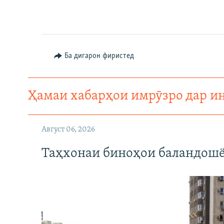
Ба дигарон фиристед
Ҳамаи хабарҳои имрӯзро дар и
Август 06, 2026
Таҳхонаи биноҳои баландошё