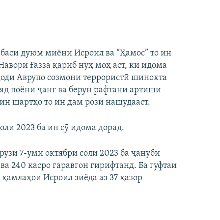
баси дуюм миёни Исроил ва “Ҳамос” то ин
Навори Ғазза қариб нуҳ моҳ аст, ки идома
иҳоди Аврупо созмони террористӣ шинохта
ояд поёни ҷанг ва берун рафтани артиши
 ин шартҳо то ин дам розӣ нашудааст.
оли 2023 ба ин сӯ идома дорад.
 рӯзи 7-уми октябри соли 2023 ба ҷануби
ва 240 касро гаравгон гирифтанд. Ба гуфтаи
 ҳамлаҳои Исроил зиёда аз 37 ҳазор