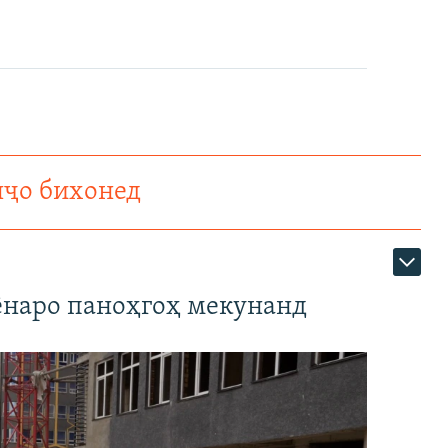
нҷо бихонед
наро паноҳгоҳ мекунанд