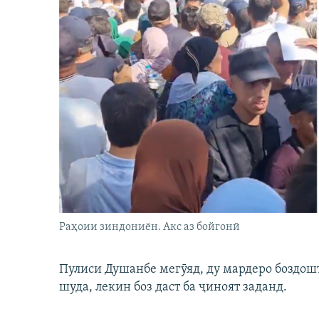
Раҳоии зиндониён. Акс аз бойгонӣ
Пулиси Душанбе мегӯяд, ду мардеро боздошт 
шуда, лекин боз даст ба ҷиноят заданд.