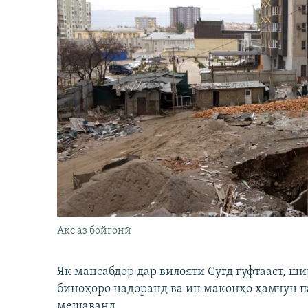
Акс аз бойгонӣ
Як мансабдор дар вилояти Суғд гуфтааст, 
биноҳоро надоранд ва ин маконҳо ҳамчун п
мешаванд.