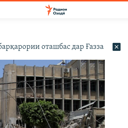
барқарории оташбас дар Ғазза