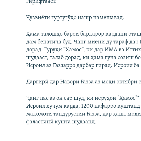
гирифтааст.
Ҷузъиёти гуфтугӯҳо нашр намешавад.
Ҳама талошҳо барои барқарор кардани оташ
дам бенатиҷа буд. Ҷанг миёни ду тараф дар 
дорад. Гуруҳи “Ҳамос”, ки дар ИМА ва Итт
шудааст, талаб дорад, ки ҳама гуна созиш б
Исроил аз Ғаззарро дарбар гирад. Исроил ба
Даргирӣ дар Навори Ғазза аз моҳи октябри с
Ҷанг пас аз он сар шуд, ки нерӯҳои "Ҳамос"*
Исроил ҳуҷум карда, 1200 нафарро куштанд 
мақомоти тандурустии Ғазза, дар ҳашт моҳи
фаластинӣ кушта шудаанд.