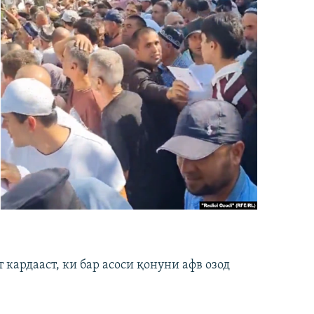
кардааст, ки бар асоси қонуни афв озод