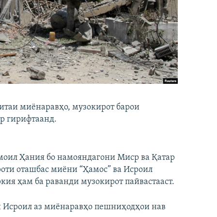
ситаи миёнаравҳо, музокирот барои
ар гирифтаанд.
смоил Ҳания бо намояндагони Миср ва Қатар
роти оташбас миёни “Ҳамос” ва Исроил
ркия ҳам ба раванди музокирот пайвастааст.
ки Исроил аз миёнаравҳо пешниҳодҳои нав