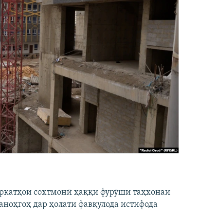
ширкатҳои сохтмонӣ ҳаққи фурӯши таҳхонаи
аноҳгоҳ дар ҳолати фавқулода истифода