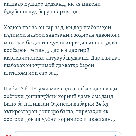
кишвар ҳушдор додаанд, ки аз макони
будубоши худ берун нараванд.
Ҳодиса пас аз он сар зад, ки дар шабакаҳои
иҷтимоӣ навори занозании зоҳиран ҷавонони
маҳаллӣ бо донишҷӯёни хориҷӣ нашр шуд ва
корбарон гуфтанд, дар ин даргирӣ
қирғизистониҳо латукӯб шудаанд. Дар пай дар
шабакаҳои иҷтимоӣ даъватҳо барои
интиқомгирӣ сар зад.
Шаби 17 ба 18-уми май садҳо нафар дар назди
хобгоҳи донишҷӯёни хориҷӣ ҷамъ омаданд.
Бино ба навиштаи Оҷонсии хабарии 24.kg
эътирозгарон роҳҳоро баста, тирезаҳои як
хобгоҳи донишҷӯёни хориҷиро шикастаанд.