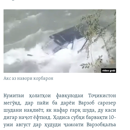
Акс аз навори корбарон
Кумитаи ҳолатҳои фавқулодаи Тоҷикистон
мегӯяд, дар пайи ба дарёи Варзоб сарозер
шудани нақлиёт, як нафар ғарқ шуда, ду каси
дигар наҷот ёфтанд. Ҳодиса субҳи барвақти 10-
уми август дар ҳудуди ҷамоати Варзобқалъа