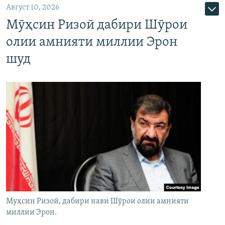
Август 10, 2026
Мӯҳсин Ризоӣ дабири Шӯрои
олии амнияти миллии Эрон
шуд
Муҳсин Ризоӣ, дабири нави Шӯрои олии амнияти
миллии Эрон.