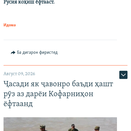
Русия коҳиш ёфтааст.
Идома
Ба дигарон фиристед
Август 09, 2026
Ҷасади як ҷавонро баъди ҳашт
рӯз аз дарёи Кофарниҳон
ёфтаанд