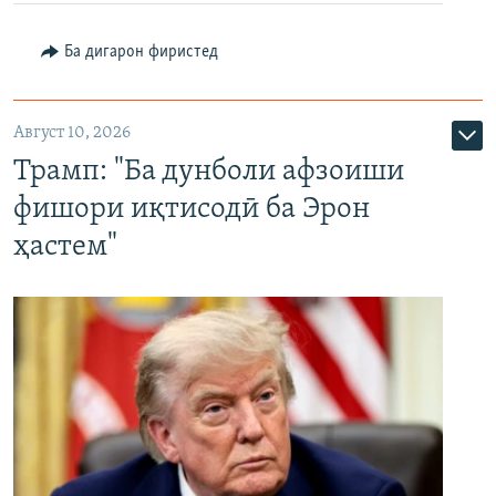
Ба дигарон фиристед
Август 10, 2026
Трамп: "Ба дунболи афзоиши
фишори иқтисодӣ ба Эрон
ҳастем"