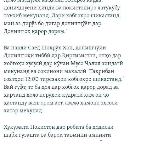
Ҳоло мардуми маҳаллӣ эътироз карда,
дониҷшӯёни ҳиндӣ ва покистониро латукӯбу
таъқиб мекунанд. Дари хобгоҳро шикастанд,
ман аз дирӯз бо дигар донишҷӯён дар
Донишгоҳ қарор дорем."
Ба нақли Саёд Шоҳрух Хон, донишҷӯйи
Донишгоҳи тиббӣ дар Қирғизистон, онҳо дар
хобгоҳи хусусӣ дар кӯчаи Мусо Ҷалил зиндагӣ
мекунанд ва сокинони маҳаллӣ "Тақрибан
соатҳои 12:00 тирезаҳои хобгоҳро шикастанд."
Вай гуфт, то ба ҳол дар хобгоҳ қарор дорад ва
ҳарчанд ҳоло нерӯҳои қудратӣ ҳам он ҷо
ҳастанду вазъ ором аст, аммо ҳамоно эҳсоси
хатар мекунад.
Ҳукумати Покистон дар робита ба ҳодисаи
шаби гузашта ва барои таъмини амнияти