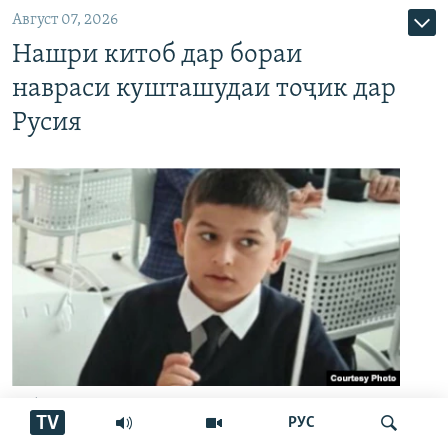
Август 07, 2026
Нашри китоб дар бораи
навраси кушташудаи тоҷик дар
Русия
Қобилҷон Алиев
TV
РУС