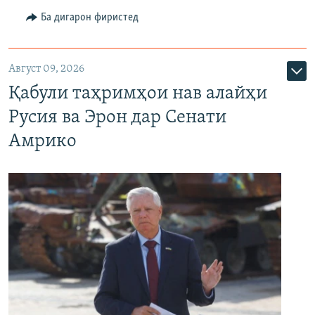
Ба дигарон фиристед
Август 09, 2026
Қабули таҳримҳои нав алайҳи
Русия ва Эрон дар Сенати
Амрико