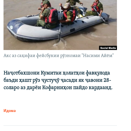
Акс аз саҳифаи фейсбукии рӯзномаи "Насими Айём"
Наҷотбахшони Кумитаи ҳолатҳои фавқулода
баъди ҳашт рӯз ҷустуҷӯ ҷасади як ҷавони 28-
соларо аз дарёи Кофарниҳон пайдо кардаанд.
Идома