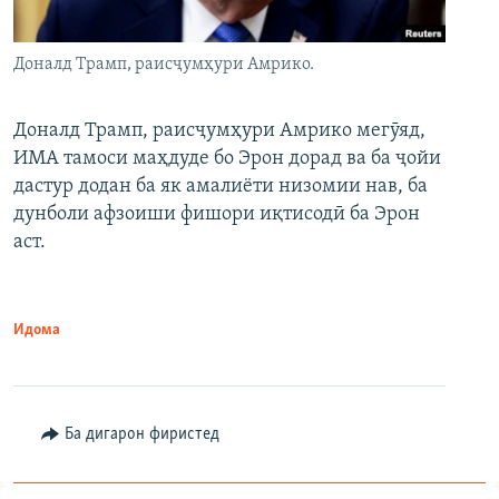
Доналд Трамп, раисҷумҳури Амрико.
Доналд Трамп, раисҷумҳури Амрико мегӯяд,
ИМА тамоси маҳдуде бо Эрон дорад ва ба ҷойи
дастур додан ба як амалиёти низомии нав, ба
дунболи афзоиши фишори иқтисодӣ ба Эрон
аст.
Идома
Ба дигарон фиристед