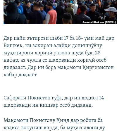
ГУЗОРИШҲОИ РАДИОӢ
Русский
ПАЙГИРӢ КУНЕД
Дар пайи эътирози шаби 17 ба 18- уми май дар
Бишкек, ки зоҳиран алайҳи донишҷӯёну
муҳоҷирони хориҷӣ равона шуда буд, 28
нафар, аз ҷумла се шаҳрванди хориҷӣ осеб
Ҳамаи сомонаҳои RFE/RL
дидаааст. Дар ин бора мақомоти Қирғизистон
хабар додааст.
Сафорати Покистон гуфт, дар ин ҳодиса 14
шаҳрванди ин кишвар осеб дидаанд.
Мақомоти Покистону Ҳинд дар робита ба
ҳодиса вокуниш карда, ба муҳассилони ду