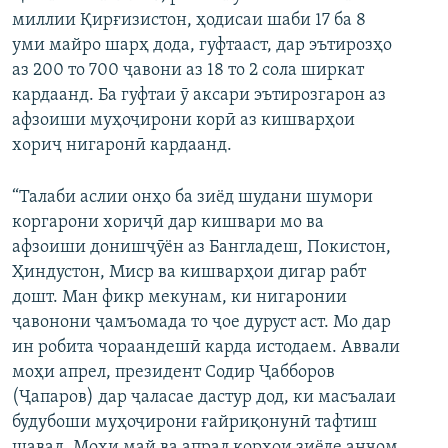
миллии Қирғизистон, ҳодисаи шаби 17 ба 8
уми майро шарҳ дода, гуфтааст, дар эътирозҳо
аз 200 то 700 ҷавони аз 18 то 2 сола ширкат
кардаанд. Ба гуфтаи ӯ аксари эътирозгарон аз
афзоиши муҳоҷирони корӣ аз кишварҳои
хориҷ нигаронӣ кардаанд.
“Талаби аслии онҳо ба зиёд шудани шумори
коргарони хориҷӣ дар кишвари мо ва
афзоиши донишҷӯён аз Бангладеш, Покистон,
Ҳиндустон, Миср ва кишварҳои дигар рабт
дошт. Ман фикр мекунам, ки нигаронии
ҷавонони ҷамъомада то ҷое дуруст аст. Мо дар
ин робита чораандешӣ карда истодаем. Аввали
моҳи апрел, президент Содир Ҷабборов
(Ҷапаров) дар ҷаласае дастур дод, ки масъалаи
будубоши муҳоҷирони ғайриқонунӣ тафтиш
шавад. Моҳи май ва апрал корҳои зиёде анҷом