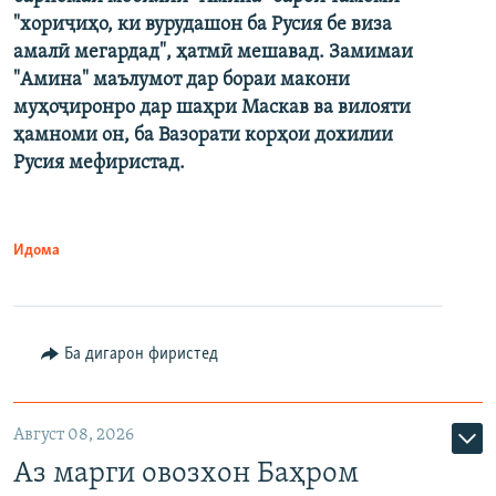
"хориҷиҳо, ки вурудашон ба Русия бе виза
амалӣ мегардад", ҳатмӣ мешавад. Замимаи
"Амина" маълумот дар бораи макони
муҳоҷиронро дар шаҳри Маскав ва вилояти
ҳамноми он, ба Вазорати корҳои дохилии
Русия мефиристад.
Идома
Ба дигарон фиристед
Август 08, 2026
Аз марги овозхон Баҳром