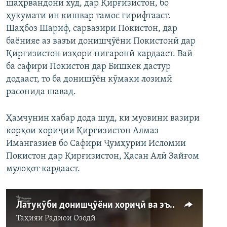
шаҳрвандони худ, дар Қирғизистон, бо
ҳукумати ин кишвар тамос гирифтааст.
Шаҳбоз Шариф, сарвазири Покистон, дар
баёнияе аз вазъи донишҷӯёни Покистонӣ дар
Қирғизистон изҳори нигаронӣ кардааст. Вай
ба сафири Покистон дар Бишкек дастур
додааст, то ба донишӯён кӯмаки лозимӣ
расонида шавад.
Ҳамчунин хабар дода шуд, ки муовини вазири
корҳои хориҷии Қирғизистон Алмаз
Имангазиев бо Сафири Ҷумҳурии Исломии
Покистон дар Қирғизистон, Ҳасан Алӣ Зайғом
мулоқот кардааст.
Латукӯби донишҷӯёни хориҷӣ ва эътирози садҳо нафар дар Бишкек
Таҳияи
Радиои Озодӣ