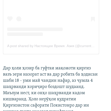
Дар ҳоли ҳозир ба гуфтаи мақомоти қирғиз
вазъ зери назорат аст ва дар робита ба ҳодисаи
шаби 18 - уми май чандин нафар, аз ҷумла 4
шаҳрванди хориҷиро боздошт шудаанд.
Маълум нест, ки онҳо шаҳрванди кадом
кишваранд. Ҳоло нерӯҳои қудратии
Қирғизистон сафорати Покистонро дар ин