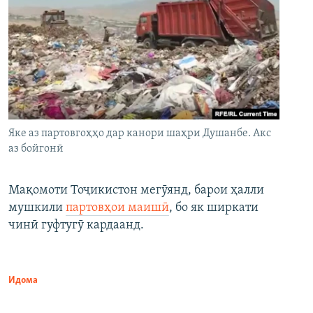
Яке аз партовгоҳҳо дар канори шаҳри Душанбе. Акс
аз бойгонӣ
Мақомоти Тоҷикистон мегӯянд, барои ҳалли
мушкили
партовҳои маишӣ
, бо як ширкати
чинӣ гуфтугӯ кардаанд.
Идома