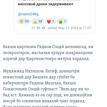
Бахши қирғизии Радиои Озодӣ менависад, ки
эътирозгарон, масъалаи ҳузури шаҳрвандони
хориҷӣ дар Қирғизистонро матраҳ карданд.
Муҳаммад Иҳтишом Латиф, донишҷӯи
покистонӣ дар Бишкек дар сӯҳбат бо
хабарнигори Радиои Машъал, бахши
Покистонии Озодӣ гуфтааст: "Вазъ дар ин ҷо
бад аст. Ҳамааш аз он сар шуд, ки донишӯёни
мисрӣ бо сокинони маҳаллӣ ҷанг шуданд.