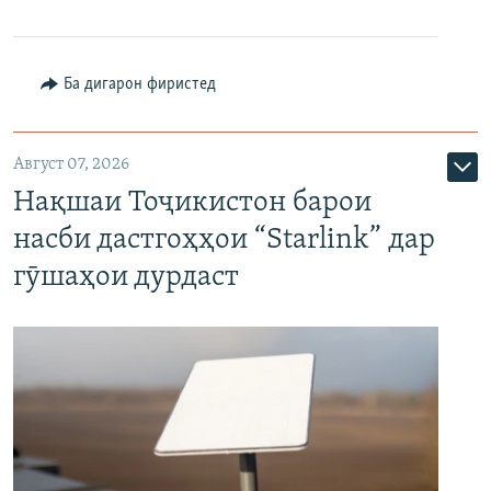
Ба дигарон фиристед
Август 07, 2026
Нақшаи Тоҷикистон барои
насби дастгоҳҳои “Starlink” дар
гӯшаҳои дурдаст