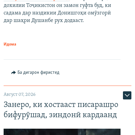
дохилии Тоҷикистон он замон гуфта буд, ки
садама дар наздикии Донишгоҳи омӯзгорӣ
дар шаҳри Душанбе рух додааст.
Идома
Ба дигарон фиристед
Август 07, 2026
Занеро, ки хостааст писарашро
бифурӯшад, зиндонӣ кардаанд