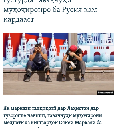
густурда таваҷҷуҳи
муҳоҷиронро ба Русия кам
кардааст
Як маркази таҳқиқотӣ дар Лаҳистон дар
гузорише навишт, таваҷҷуҳи муҳоҷирони
меҳнатӣ аз кишварҳои Осиёи Марказӣ ба