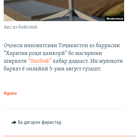
Акс аз бойгонӣ
Оҷонси инноватсияи Тоҷикистон аз баррасии
“Харитаи роҳи ҳамкорӣ” бо масъулони
ширкати
“Starlink”
хабар додааст. Ин мулоқоти
бархат ё онлайнӣ 5-уми август гузашт.
Идома
Ба дигарон фиристед