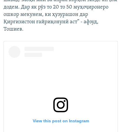
додем. Дар як рӯз то 20 то 50 муҳоҷиронеро
ошкор мекунем, ки ҳузурашон дар
Қирғизистон ғайриқонунӣ аст” - афзуд,
Тошиев.