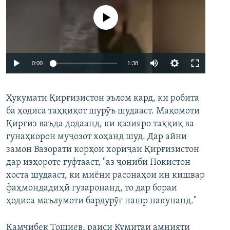
Феълан кор намекунад
Auto
0:00
1:38
240p
Ҳукумати Қирғизистон эълом кард, ки робита
360p
Auto
240p
360p
480p
ба ҳодиса таҳқиқот шурӯъ шудааст. Мақомоти
480p
Қирғиз ваъда додаанд, ки қазияро таҳқиқ ва
720p
720p
810p
гунаҳкорон муҷозот хоҳанд шуд. Дар айни
замон Вазорати корҳои хориҷаи Қирғизистон
810p
дар изҳороте гуфтааст, "аз ҷониби Покистон
хоста шудааст, ки миёни расонаҳои ин кишвар
фаҳмондадиҳӣ гузаронанд, то дар бораи
ҳодиса маълумоти бардурӯғ нашр накунанд."
Қамчибек Тошиев, раиси Кумитаи амнияти