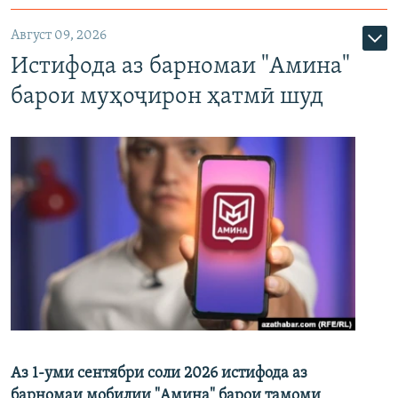
Август 09, 2026
Истифода аз барномаи "Амина"
барои муҳоҷирон ҳатмӣ шуд
Аз 1-уми сентябри соли 2026 истифода аз
барномаи мобилии "Амина" барои тамоми