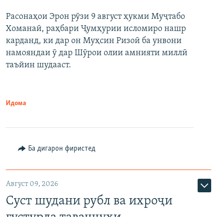
Расонаҳои Эрон рӯзи 9 август ҳукми Муҷтабо
Хоманаӣ, раҳбари Ҷумҳурии исломиро нашр
карданд, ки дар он Муҳсин Ризоӣ ба унвони
намояндаи ӯ дар Шӯрои олии амнияти миллӣ
таъйин шудааст.
Идома
Ба дигарон фиристед
Август 09, 2026
Суст шудани рубл ва ихроҷи