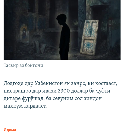
Тасвир аз бойгонӣ
Додгоҳе дар Узбекистон як занро, ки хостааст,
писарашро дар ивази 3300 доллар ба ҷуфти
дигаре фурӯшад, ба севуним сол зиндон
маҳкум кардааст.
Идома