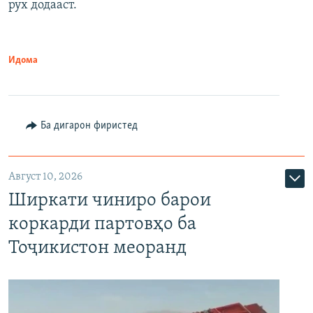
рух додааст.
Идома
Ба дигарон фиристед
Август 10, 2026
Ширкати чиниро барои
коркарди партовҳо ба
Тоҷикистон меоранд