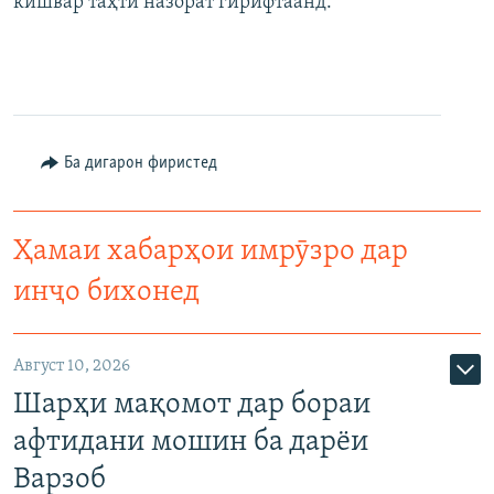
кишвар таҳти назорат гирифтаанд.
Ба дигарон фиристед
Ҳамаи хабарҳои имрӯзро дар
инҷо бихонед
Август 10, 2026
Шарҳи мақомот дар бораи
афтидани мошин ба дарёи
Варзоб