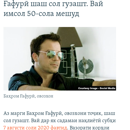
Ғафурӣ шаш сол гузашт. Вай
имсол 50-сола мешуд
Баҳром Ғафурӣ, овозхон
Аз марги Баҳром Ғафурӣ, овозхони тоҷик, шаш
сол гузашт. Вай дар як садамаи нақлиётӣ субҳи
7 августи соли 2020 фавтид
. Вазорати корҳои