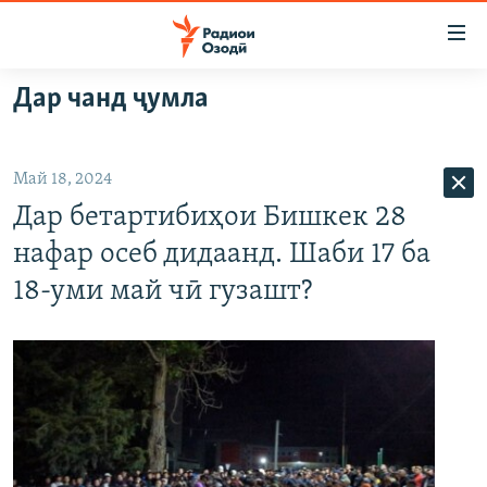
Пайвандҳои
дастрасӣ
Ҷаҳиш
Дар чанд ҷумла
ба
ГӮШАҲО
мояи
ГАПИ ОЗОД
СИЁСАТ
аслӣ
Май 18, 2024
РӮЗГОРИ МУҲОҶИР
Ҷаҳиш
ИҚТИСОД
Дар бетартибиҳои Бишкек 28
ба
САЛОМ, ХОҲАР
ҶОМЕА
феҳристи
нафар осеб дидаанд. Шаби 17 ба
ТАҲҚИҚОТ
ҚАЗИЯИ "КРОКУС"
аслӣ
18-уми май чӣ гузашт?
Ҷаҳиш
ҶАНГ ДАР УКРАИНА
ОСИЁИ МАРКАЗӢ
ба
НАЗАРИ МАРДУМ
ФАРҲАНГ
ҷустор
ЧАНДРАСОНАӢ
МЕҲМОНИ ОЗОДӢ
БЛОГИСТОН
РӮЙХАТҲО
ВАРЗИШ
ОЗОДӢ ОНЛАЙН
ВИДЕО
КИТОБҲОИ ОЗОДӢ
НИГОРИСТОН