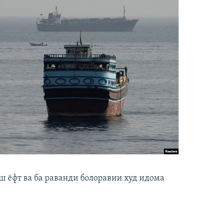
ш ёфт ва ба раванди болоравии худ идома