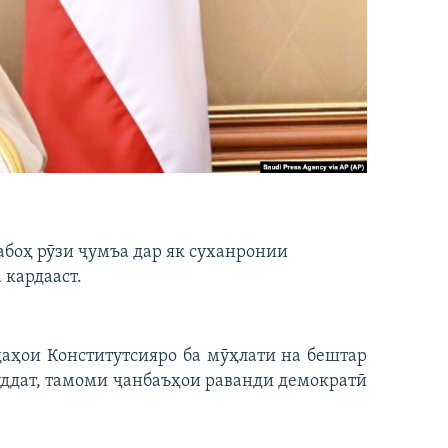
боҳ рӯзи ҷумъа дар як суханронии
 кардааст.
даҳои Конститутсияро ба мӯҳлати на бештар
 муддат, тамоми ҷанбаъҳои раванди демократӣ