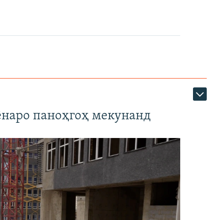
наро паноҳгоҳ мекунанд