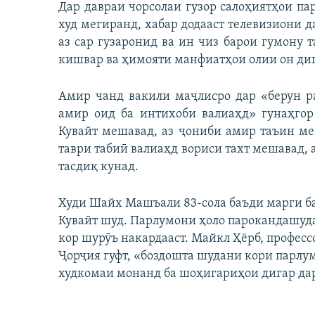
Дар давраи чорсолаи гузор салоҳиятҳои п
худ мегиранд, хабар додааст телевизиони д
аз сар гузаронид ва ин чиз барои гумону 
кишвар ва ҳимояти манфиатҳои олии он дига
Амир чанд вакили маҷлисро дар «берун ра
амир оид ба интихоби валиаҳд» гунаҳгор
Кувайт мешавад, аз ҷониби амир таъин ме
таври табиӣ валиаҳд вориси тахт мешавад,
тасдиқ кунад.
Худи Шайх Машъали 83-сола баъди марги ба
Кувайт шуд. Парлумони ҳоло парокандашуда 
кор шурӯъ накардааст. Майкл Ҳёрб, профес
Ҷорҷия гуфт, «боздошта шудани кори парлум
худкомаи монанд ба шоҳигариҳои дигар дар