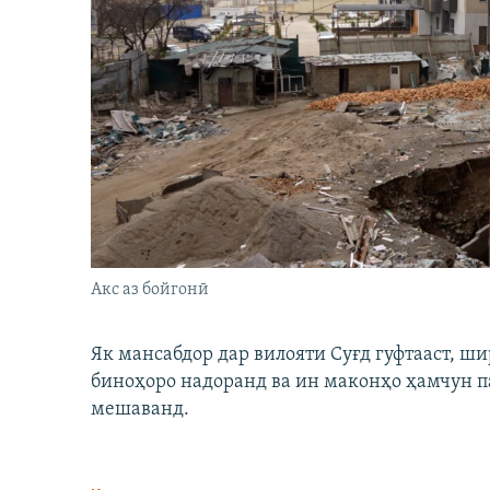
Акс аз бойгонӣ
Як мансабдор дар вилояти Суғд гуфтааст, 
биноҳоро надоранд ва ин маконҳо ҳамчун п
мешаванд.