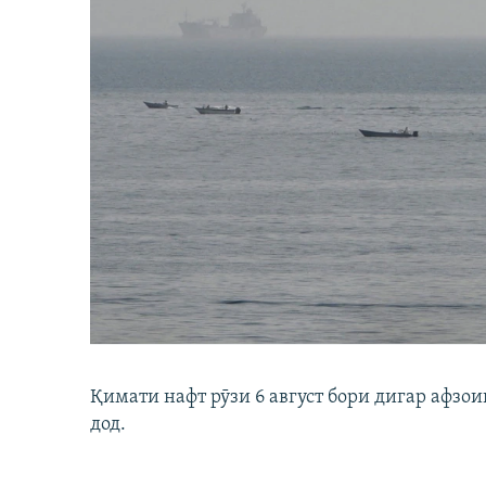
Қимати нафт рӯзи 6 август бори дигар афзои
дод.