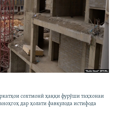
ширкатҳои сохтмонӣ ҳаққи фурӯши таҳхонаи
аноҳгоҳ дар ҳолати фавқулода истифода