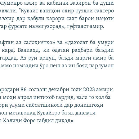
арлумонро амир ва кабинаи вазирон ба дӯши
авлатӣ. "Кувайт вақтҳои охир рӯзҳои сахтеро
таъхир дар қабули қарори сахт барои наҷоти
р фурсате намегузорад», гуфтааст амир.
фтан аз салоҳиятҳо» ва «дахолат ба умури
 кард. Валиаҳд, ки одатан раҳбари баъдии
гардад. Аз рӯи қонун, баъди марги амир ба
 аммо номзадии ӯро пеш аз ин бояд парлумон
родари 86-солааш декабри соли 2023 амири
моҳи апрел интихоб гардид, вале то ҳол ба
сори улуми сиёсатшиносӣ дар донишгоҳи
он метавонад Кувайтро ба як давлати
 Халиҷи Форс табдил диҳад».