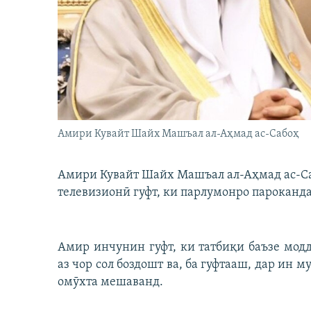
ГУЗОРИШҲОИ РАДИОӢ
Амири Кувайт Шайх Машъал ал-Аҳмад ас-Сабоҳ
Амири Кувайт Шайх Машъал ал-Аҳмад ас-Са
телевизионӣ гуфт, ки парлумонро пароканда
Амир инчунин гуфт, ки татбиқи баъзе мод
аз чор сол боздошт ва, ба гуфтааш, дар ин
омӯхта мешаванд.