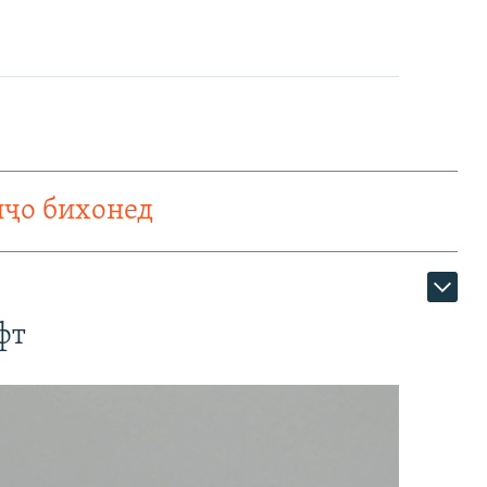
нҷо бихонед
фт