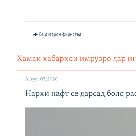
Ба дигарон фиристед
Ҳамаи хабарҳои имрӯзро дар и
Август 07, 2026
Нархи нафт се дарсад боло ра